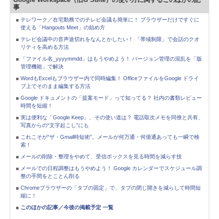
事
テレワーク／在宅勤務でのテレビ会議も簡単に！ ブラウザーだけですぐに
使える「Hangouts Meet」の始め方
テレビ会議中の音声途切れをなんとかしたい！ 「帯域制限」で会話のクオ
リティを高める方法
「ファイル名_yyyymmdd」はもうやめよう！ バージョン管理の混乱を「版
管理機能」で解決
WordもExcelもブラウザー内で同時編集！ OfficeファイルをGoogle ドライ
ブ上でそのまま編集する方法
Google ドキュメントの「提案モード」って知ってる？ 社内の書類レビュー
時間を短縮！
実は便利な「Google Keep」、その使い道は？ 電話取次メモを同僚と共有、
写真からの“文字起こし”にも
これこそが“ザ・Gmail時短術”。メールが何万通・何億通あっても一瞬で検
索！
メールの削除・整理をやめて、受信ボックスを見る時間を減らす技
メールでの日程調整はもうやめよう！ Google カレンダーでスケジュール調
整の手間をとことん削る
Chromeブラウザーの「タブの固定」で、タブの閉じ開きを減らして時間短
縮に！
このほかの記事／今後の掲載予定 一覧