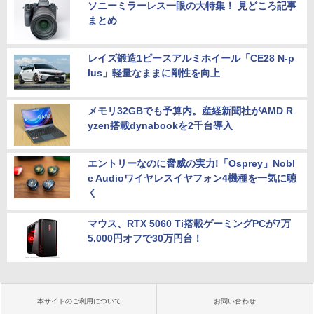
ソニーミラーレス一眼の大特集！ 見どころ記事
まとめ
レイズ鍛造1ピースアルミホイール「CE28 N-p
lus」軽量なままに剛性を向上
メモリ32GBでも予算内。産経新聞社がAMD R
yzen搭載dynabookを2千台導入
エントリーなのに脅威の実力!「Osprey」Nobl
e Audioワイヤレスイヤフォン4機種を一気に聴
く
マウス、RTX 5060 Ti搭載ゲーミングPCが7万
5,000円オフで30万円台！
本サイトのご利用について
お問い合わせ