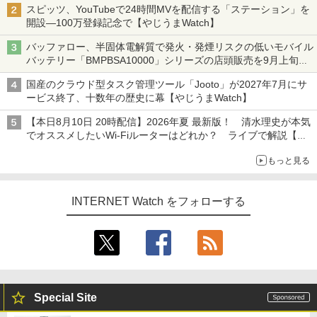
スピッツ、YouTubeで24時間MVを配信する「ステーション」を
開設―100万登録記念で【やじうまWatch】
バッファロー、半固体電解質で発火・発煙リスクの低いモバイル
バッテリー「BMPBSA10000」シリーズの店頭販売を9月上旬に
開始
国産のクラウド型タスク管理ツール「Jooto」が2027年7月にサ
ービス終了、十数年の歴史に幕【やじうまWatch】
【本日8月10日 20時配信】2026年夏 最新版！ 清水理史が本気
でオススメしたいWi-Fiルーターはどれか？ ライブで解説【清
水理史の「イニシャルB」チャンネル】
もっと見る
INTERNET Watch をフォローする
Special Site