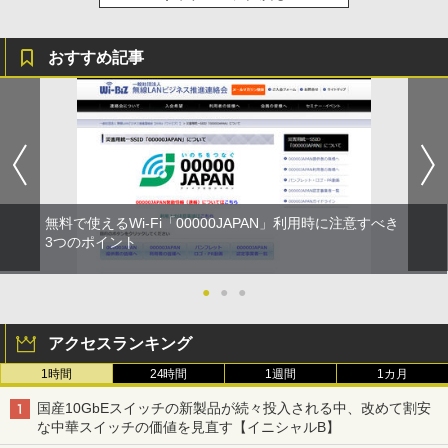
おすすめ記事
無料で使えるWi-Fi「00000JAPAN」利用時に注意すべき
3つのポイント
●
●
●
アクセスランキング
1時間
24時間
1週間
1カ月
国産10GbEスイッチの新製品が続々投入される中、改めて割安
な中華スイッチの価値を見直す【イニシャルB】