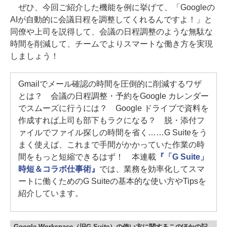
ぜひ、今回ご紹介した機能を例に挙げて、「Googleの
AIが自動的に会議日程を調整してくれるんですよ！」と
同僚や上司を説得して、会議の日程調整のような無駄な
時間を削減して、チームでよりスマートな働き方を実現
しましょう！
Gmailでメール確認の時間を圧倒的に削減するワザ
とは？ 会議の日程調整・予約をGoogle カレンダー
でスムーズに行うには？ Google ドライブで資料を
作成すれば上司も部下もラクになる？ 脱・添付フ
ァイルでファイル探しの時間を省く……G Suiteをう
まく使えば、これまで手間がかかっていた作業の時
間をもっと短縮できるはず！ 本連載
『「G Suite」
時短＆コラボ仕事術』
では、業務を効率化してスマ
ートに働くためのG Suiteの基本的な使い方やTipsを
紹介しています。
Google Workspace（旧G Suite）の使い方に関するこのほかの記