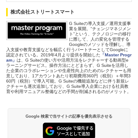
株式会社ストリートスマート
G Suiteの導入支援／運用支援事
業を展開。“チェンジマネジメン
ト”という、テクノロジーの移行
に際して、人の変化を管理する
Googleのメソッドを理解し、導
入支援や教育支援などを幅広く行うパートナーとしてGoogleに
認定されている。2019年4月より提供を開始した
「Master Progr
am」
は、G Suiteの使い方や活用方法をレクチャーする動画型e
ラーニングサービス。操作方法にとどまらず、G Suiteを活用し
た企業のコラボレーションや生産性向上のためのレクチャーも用
意しており、1アカウントあたり初期費用360円（税別）＋年間3
60円（税別）で導入可能。G Suiteの機能追加などに伴う新規レ
クチャーも逐次追加しており、G Suite導入企業における社員教
育や利用マニュアル整備などの手間が削減されるのがメリット。
Google 検索で当サイトの記事を優先表示させる