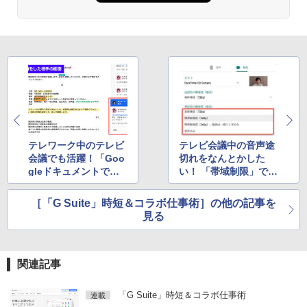
テレワーク中のテレビ
テレビ会議中の音声途
会議でも活躍！「Goo
切れをなんとかした
gleドキュメントで見
い！ 「帯域制限」で会
てほしい箇所に直接リ
話のクオリティを高め
ンクさせるURL」を作
る方法
［「G Suite」時短＆コラボ仕事術］の他の記事を
る方法
見る
関連記事
「G Suite」時短＆コラボ仕事術
連載