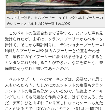
ベルトを掛ける。カムプーリー、タイミングベルトプーリーの
合いマークとベルトの印が一致すればOK
このベルトの位置合わせで苦労する、といった声も見
受けられたが。まずは、クランクプーリーからベルトを
掛けて、そこから時計回りに、テンショナープーリー→I
N側カムプーリー→EX側カムプーリーと位置を合わせ
て、最後にガイドプーリーに滑り込ませるようにすると
カンタンに取り付けることができた。なにを隠そう、整
備書にそうやれと書いてあったのだ。
ベルトやプーリーへのマーキングは、必要ないと思う
人もいるだろう。たしかにカムシャフトの角度もクラン
クシャフトの角度も分かっているので、理論上はマーキ
ングしなくても問題なく作業できる、はずではある。た
だ、実際にひと山ずれてやり直しになったケースも見た
ことがあるので、DIYならなおのこと、惜しむ手間では