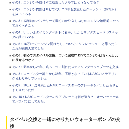
その1：エンジンを掛けずに放置したクルマはどうなってる？
その2：エンジン内部はサビてない？ 9年も放置したクーラント（冷却水）
を抜いてみる
その3：13年前のバッテリーで動くのか!? 久しぶりのエンジン始動前にやっ
ておくべきこと
その4：いよいよタイミングベルトに着手、しかしマツダスピード Bスペッ
クの謎にハマる
その5：16万kmでエンジン開けたし、ついでにリフレッシュ！ と思ったら
これが結構大変でした
その6：初めてのタイベル交換、ついに完成!? DIYでエンジンはちゃんと元
に戻せるのか？
その7：新車から28年、真っ二つに割れたステアリングラックブーツを交換
その8：ロードスター誕生から35年、不動となっているNA8Cのステアリン
グまわりをリフレッシュ
その9：16万km走り続けたNA8Cロードスターのブレーキをバラしたらサビ
まくりだった件
その10：NA8Cロードスターのリアブレーキは何が違う？ オーバーホール
でバラバラにしてみた。
タイベル交換と一緒にやりたいウォーターポンプの交
換