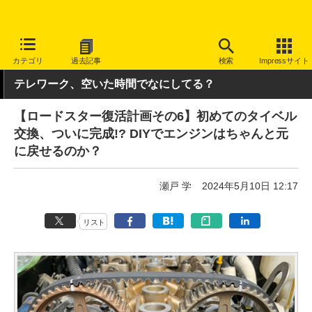
INTERNET Watch
トピック
仕事/働き方
テレワーク
カテゴリ
過去記事
検索
Impressサイト
テレワーク、空いた時間でなにしてる？
【ロードスター復活計画その6】初めてのタイベル
交換、ついに完成!? DIYでエンジンはちゃんと元
に戻せるのか？
瀬戸 学
2024年5月10日 12:17
リスト