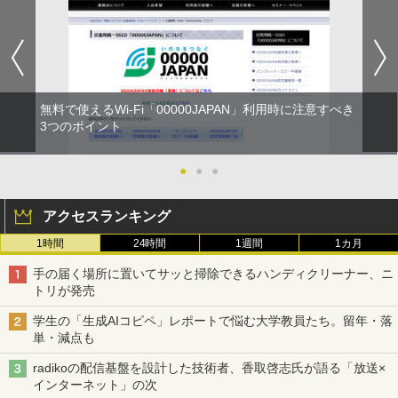
無料で使えるWi-Fi「00000JAPAN」利用時に注意すべき
3つのポイント
●
●
●
アクセスランキング
1時間
24時間
1週間
1カ月
手の届く場所に置いてサッと掃除できるハンディクリーナー、ニ
トリが発売
学生の「生成AIコピペ」レポートで悩む大学教員たち。留年・落
単・減点も
radikoの配信基盤を設計した技術者、香取啓志氏が語る「放送×
インターネット」の次