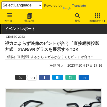
Powered by
Translate
INTERNET Watch
イベント
CEATEC
2023
カテゴリ
過去記事
検索
Impressサイト
イベントレポート
CEATEC 2023
視力によらず映像のピントが合う「直接網膜投影
方式」のAR/VRグラスを展示するTDK
網膜に直接投影するからメガネがなくてもピントが合う!!
松野 将太
2023年10月17日 17:16
リスト