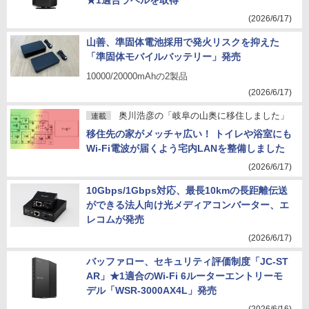
★1適合ラベルを取得
(2026/6/17)
山善、準固体電池採用で発火リスクを抑えた
「準固体モバイルバッテリー」発売
10000/20000mAhの2製品
(2026/6/17)
奥川浩彦の「岐阜の山奥に移住しました」
連載
移住先の家がメッチャ広い！ トイレや浴室にも
Wi-Fi電波が届くよう宅内LANを整備しました
(2026/6/17)
10Gbps/1Gbps対応、最長10kmの長距離伝送
ができる法人向け光メディアコンバーター、エ
レコムが発売
(2026/6/17)
バッファロー、セキュリティ評価制度「JC-ST
AR」★1適合のWi-Fi 6ルーターエントリーモ
デル「WSR-3000AX4L」発売