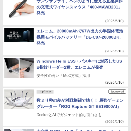
サンワサプライ、ペンのように使える直感操作
の充電式ワイヤレスマウス「400-MAWB231」
発売
(2026/6/10)
エレコム、20000mAhで67W出力の半固体電池
採用モバイルバッテリー「DE-C87-20000BK」
発売
(2026/6/10)
Windows Hello ESS・パスキーに対応したUS
B指紋リーダー2種、エレコムが発売
安全性の高い「MoC方式」採用
(2026/6/10)
トピック
数ミリ秒の差が対戦格闘で効く！ 最強ゲーミン
グルーター「ROG Rapture GT-BE19000AI」
DockerとAIでガジェット的な面白さも
(2026/6/10)