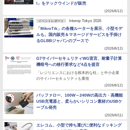
I」をテックウインドが販売
(2026/6/12)
Interop Tokyo 2026
イベントレポート
「MikroTik」の各種ルーターを展示、小型モデ
ルも。国内販売＆マネージドサービスを手掛け
るGLBBジャパンのブースで
(2026/6/12)
G7サイバーセキュリティWG宣言、耐量子計算
機暗号への移行要求など4点を提言
「レジリエンスにおける根本的な柱」と中小企業
のサイバーセキュリティも重視
(2026/6/12)
バッファロー、100W～240Wの高出力・高機能
USB充電器と、柔らかいシリコン素材のUSBケ
ーブル発売
(2026/6/11)
エレコム、小型で持ち運びに便利なドッキング