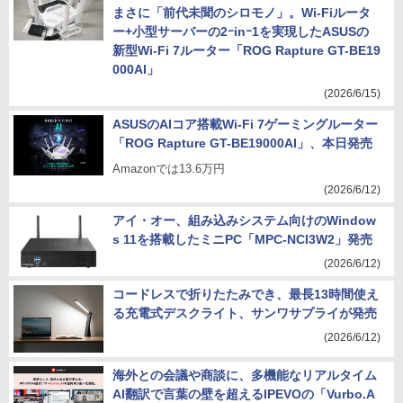
まさに「前代未聞のシロモノ」。Wi-Fiルータ
ー+小型サーバーの2ｰinｰ1を実現したASUSの
新型Wi-Fi 7ルーター「ROG Rapture GT-BE19
000AI」
(2026/6/15)
ASUSのAIコア搭載Wi-Fi 7ゲーミングルーター
「ROG Rapture GT-BE19000AI」、本日発売
Amazonでは13.6万円
(2026/6/12)
アイ・オー、組み込みシステム向けのWindow
s 11を搭載したミニPC「MPC-NCI3W2」発売
(2026/6/12)
コードレスで折りたたみでき、最長13時間使え
る充電式デスクライト、サンワサプライが発売
(2026/6/12)
海外との会議や商談に、多機能なリアルタイム
AI翻訳で言葉の壁を超えるIPEVOの「Vurbo.A