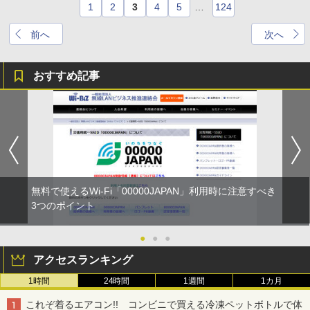
1
2
3
4
5
…
124
前へ
次へ
おすすめ記事
無料で使えるWi-Fi「00000JAPAN」利用時に注意すべき
3つのポイント
●
●
●
アクセスランキング
1時間
24時間
1週間
1カ月
これぞ着るエアコン!! コンビニで買える冷凍ペットボトルで体