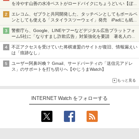
を冷やす山善の水冷ベストがロードバイクにちょうどいい【ぼっ
ち・ざ・ろーど！その14】【空いた時間でなにしてる？】
エレコム、ゼブラと共同開発した、タッチペンとしてもボールペ
ンとしても使える「スタイラスツーウェイ」発売 iPadにも紙に
も、持ち替えずに書き込める
警察庁ら、Google、LINEヤフーなどデジタル広告プラットフォ
ーム5社に「なりすまし詐欺広告」対策強化を要請 著名人の写
真や映像を使った投資詐欺などへの対策として
不正アクセスを受けていた将棋連盟のサイトが復旧、情報漏えい
は「痕跡なし」
ユーザー阿鼻叫喚？ Gmail、サードパーティの「送信元アドレ
ス」のサポートを打ち切りへ【やじうまWatch】
もっと見る
INTERNET Watch をフォローする