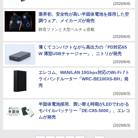
(2026/6/4)
業界初、安全性が高い半固体電池を採用した空
調ウェア、メイカーズが発売
静音ファンと大型ペルチェ搭載
(2026/6/4)
薄くてコンパクトながら高出力の「PD対応65
W 薄型USBチャージャー」、ニトリが発売
(2026/6/4)
エレコム、WAN/LAN 10Gbps対応のWi-Fi 7ト
ライバンドルーター「WRC-BE100XS-BH」発
売
(2026/6/3)
半固体電池採用、買い替え時期がLEDでわかる
モバイルバッテリー「DE-C85-5000」、エレコ
ムが発売
(2026/6/3)