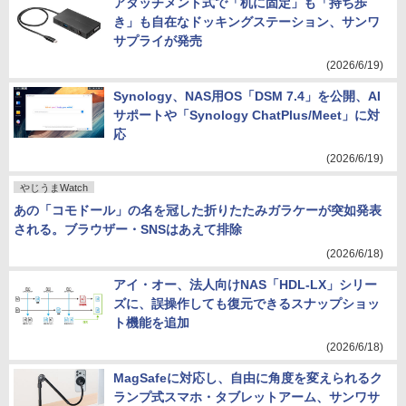
アタッチメント式で「机に固定」も「持ち歩
き」も自在なドッキングステーション、サンワ
サプライが発売
(2026/6/19)
Synology、NAS用OS「DSM 7.4」を公開、AI
サポートや「Synology ChatPlus/Meet」に対
応
(2026/6/19)
やじうまWatch
あの「コモドール」の名を冠した折りたたみガラケーが突如発表
される。ブラウザー・SNSはあえて排除
(2026/6/18)
アイ・オー、法人向けNAS「HDL-LX」シリー
ズに、誤操作しても復元できるスナップショッ
ト機能を追加
(2026/6/18)
MagSafeに対応し、自由に角度を変えられるク
ランプ式スマホ・タブレットアーム、サンワサ