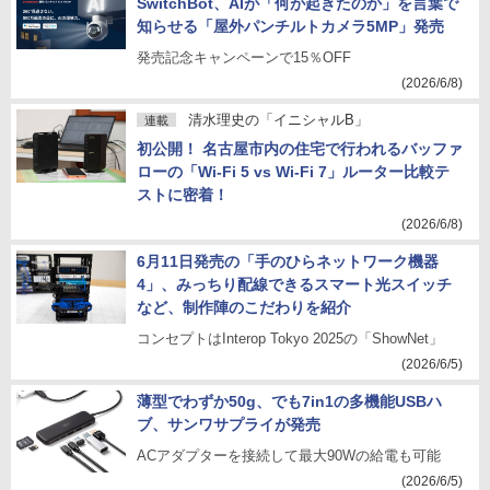
SwitchBot、AIが「何が起きたのか」を言葉で
知らせる「屋外パンチルトカメラ5MP」発売
発売記念キャンペーンで15％OFF
(2026/6/8)
清水理史の「イニシャルB」
連載
初公開！ 名古屋市内の住宅で行われるバッファ
ローの「Wi-Fi 5 vs Wi-Fi 7」ルーター比較テ
ストに密着！
(2026/6/8)
6月11日発売の「手のひらネットワーク機器
4」、みっちり配線できるスマート光スイッチ
など、制作陣のこだわりを紹介
コンセプトはInterop Tokyo 2025の「ShowNet」
(2026/6/5)
薄型でわずか50g、でも7in1の多機能USBハ
ブ、サンワサプライが発売
ACアダプターを接続して最大90Wの給電も可能
(2026/6/5)