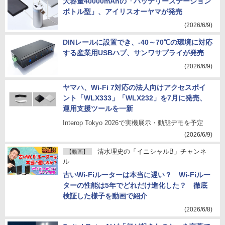
大容量40000mAhの「バッテリーステーション
ボトル型」、アイリスオーヤマが発売
(2026/6/9)
DINレールに設置でき、-40～70℃の環境に対応
する産業用USBハブ、サンワサプライが発売
(2026/6/9)
ヤマハ、Wi-Fi 7対応の法人向けアクセスポイ
ント「WLX333」「WLX232」を7月に発売、
運用支援ツールを一新
Interop Tokyo 2026で実機展示・動態デモを予定
(2026/6/9)
清水理史の「イニシャルB」チャンネ
【動画】
ル
古いWi-Fiルーターは本当に遅い？ Wi-Fiルー
ターの性能は5年でどれだけ進化した？ 徹底
検証した様子を動画で紹介
(2026/6/8)