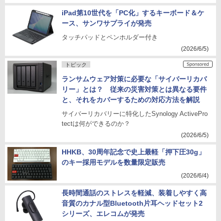
iPad第10世代を「PC化」するキーボード＆ケ
ース、サンワサプライが発売
タッチパッドとペンホルダー付き
(2026/6/5)
トピック
ランサムウェア対策に必要な「サイバーリカバ
リー」とは？ 従来の災害対策とは異なる要件
と、それをカバーするための対応方法を解説
サイバーリカバリーに特化したSynology ActivePro
tectは何ができるのか？
(2026/6/5)
HHKB、30周年記念で史上最軽「押下圧30g」
のキー採用モデルを数量限定販売
(2026/6/4)
長時間通話のストレスを軽減、装着しやすく高
音質のカナル型Bluetooth片耳ヘッドセット2
シリーズ、エレコムが発売