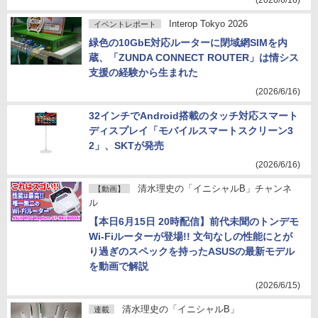
(2026/6/16)
Interop Tokyo 2026
イベントレポート
緑色の10GbE対応ルーターに閉域網SIMを内
蔵、「ZUNDA CONNECT ROUTER」は情シス
支援の経験から生まれた
(2026/6/16)
32インチでAndroid搭載のタッチ対応スマート
ディスプレイ「モバイルスマートスクリーン3
2」、SKTが発売
(2026/6/16)
清水理史の「イニシャルB」チャンネ
【動画】
ル
【本日6月15日 20時配信】前代未聞のトンデモ
Wi-Fiルーターが登場!! 文句なしの性能にとが
り過ぎのスペックを持ったASUSの最新モデル
を動画で解説
(2026/6/15)
清水理史の「イニシャルB」
連載