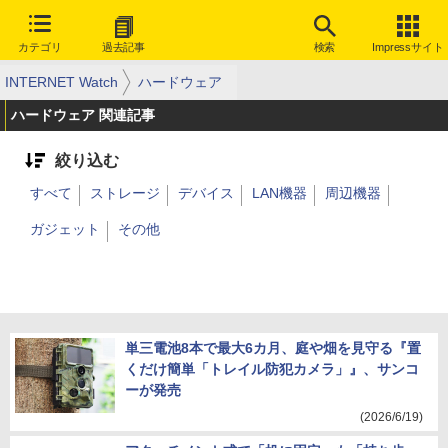
カテゴリ
過去記事
検索
Impressサイト
INTERNET Watch
ハードウェア
ハードウェア 関連記事
絞り込む
すべて
ストレージ
デバイス
LAN機器
周辺機器
ガジェット
その他
単三電池8本で最大6カ月、庭や畑を見守る『置
くだけ簡単「トレイル防犯カメラ」』、サンコ
ーが発売
(2026/6/19)