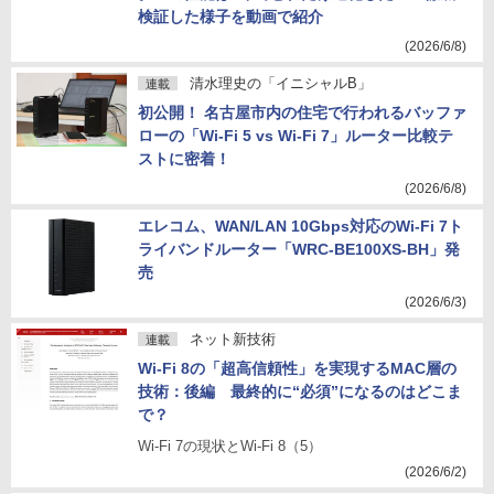
検証した様子を動画で紹介
(2026/6/8)
清水理史の「イニシャルB」
連載
初公開！ 名古屋市内の住宅で行われるバッファ
ローの「Wi-Fi 5 vs Wi-Fi 7」ルーター比較テ
ストに密着！
(2026/6/8)
エレコム、WAN/LAN 10Gbps対応のWi-Fi 7ト
ライバンドルーター「WRC-BE100XS-BH」発
売
(2026/6/3)
ネット新技術
連載
Wi-Fi 8の「超高信頼性」を実現するMAC層の
技術：後編 最終的に“必須”になるのはどこま
で？
Wi-Fi 7の現状とWi-Fi 8（5）
(2026/6/2)