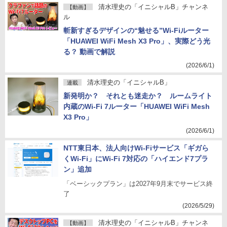
清水理史の「イニシャルB」チャンネ
【動画】
ル
斬新すぎるデザインの“魅せる”Wi-Fiルーター
「HUAWEI WiFi Mesh X3 Pro」、実際どう光
る？ 動画で解説
(2026/6/1)
清水理史の「イニシャルB」
連載
新発明か？ それとも迷走か？ ルームライト
内蔵のWi-Fi 7ルーター「HUAWEI WiFi Mesh
X3 Pro」
(2026/6/1)
NTT東日本、法人向けWi-Fiサービス「ギガら
くWi-Fi」にWi-Fi 7対応の「ハイエンド7プラ
ン」追加
「ベーシックプラン」は2027年9月末でサービス終
了
(2026/5/29)
清水理史の「イニシャルB」チャンネ
【動画】