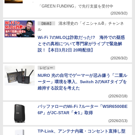
「GREEN FUNDING」で先行支援を受付中
(2026/3/2)
清水理史の「イニシャルB」チャンネ
【動画】
ル
Wi-Fi 7のMLOは詐欺だった!? 海外での疑惑
とその真相について専門家がライブで緊急解
説！【本日3月2日 20時配信】
(2026/3/2)
レビュー
NURO 光の自宅でゲーマーが忌み嫌う「二重ル
ーター」環境を導入、Switch 2のNATタイプを
維持する設定を考えた
(2026/2/18)
バッファローのWi-Fi 7ルーター「WSR6500BE
6P」がJC-STAR「★1」取得
(2026/2/13)
TP-Link、アンテナ内蔵・コンセント直挿し型