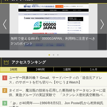
無料で使えるWi-Fi「00000JAPAN」利用時に注意すべき
3つのポイント
●
●
●
アクセスランキング
1時間
24時間
1週間
1カ月
ユーザー阿鼻叫喚？ Gmail、サードパーティの「送信元アドレ
ス」のサポートを打ち切りへ【やじうまWatch】
タイガー、魔法瓶の技術を応用した断熱材をデータセンターに提
供、東急グループの実証実験で 「ステンレス密封真空断熱パネ
ル TIVIP」
「.jp」が40周年――1986年8月5日、Jon Postel氏から村井純氏