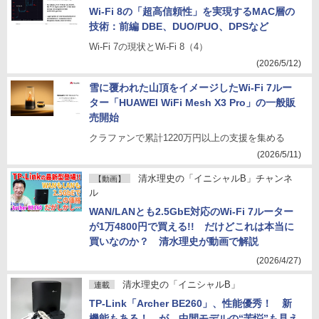
Wi-Fi 8の「超高信頼性」を実現するMAC層の
技術：前編 DBE、DUO/PUO、DPSなど
Wi-Fi 7の現状とWi-Fi 8（4）
(2026/5/12)
雪に覆われた山頂をイメージしたWi-Fi 7ルー
ター「HUAWEI WiFi Mesh X3 Pro」の一般販
売開始
クラファンで累計1220万円以上の支援を集める
(2026/5/11)
清水理史の「イニシャルB」チャンネ
【動画】
ル
WAN/LANとも2.5GbE対応のWi-Fi 7ルーター
が1万4800円で買える!! だけどこれは本当に
買いなのか？ 清水理史が動画で解説
(2026/4/27)
清水理史の「イニシャルB」
連載
TP-Link「Archer BE260」、性能優秀！ 新
機能もある！ が、中間モデルの“苦悩”も見え