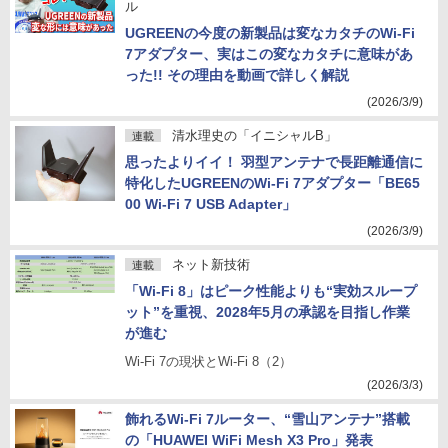
ル
UGREENの今度の新製品は変なカタチのWi-Fi
7アダプター、実はこの変なカタチに意味があ
った!! その理由を動画で詳しく解説
(2026/3/9)
清水理史の「イニシャルB」
連載
思ったよりイイ！ 羽型アンテナで長距離通信に
特化したUGREENのWi-Fi 7アダプター「BE65
00 Wi-Fi 7 USB Adapter」
(2026/3/9)
ネット新技術
連載
「Wi-Fi 8」はピーク性能よりも“実効スループ
ット”を重視、2028年5月の承認を目指し作業
が進む
Wi-Fi 7の現状とWi-Fi 8（2）
(2026/3/3)
飾れるWi-Fi 7ルーター、“雪山アンテナ”搭載
の「HUAWEI WiFi Mesh X3 Pro」発表