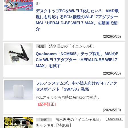
ル
デスクトップPCをWi-Fi 7化したい!! AMD環
境にも対応するPCIe接続のWi-Fi 7アダプター
MSI「HERALD-BE WIFI 7 MAX」を動画で紹
介
(2026/5/25)
清水理史の「イニシャルB」
連載
Qualcomm「NCM865」チップ採用、MSIのP
CIe Wi-Fi 7アダプター「HERALD-BE WIFI 7
MAX」を試す
(2026/5/25)
フルノシステムズ、中小法人向けWi-Fi 7アク
セスポイント「SW730」発売
PoEスイッチも同時にAmazonで発売。
［記事訂正］
(2026/5/18)
清水理史の「イニシャルB」
【動画】
チャンネル【特別編】