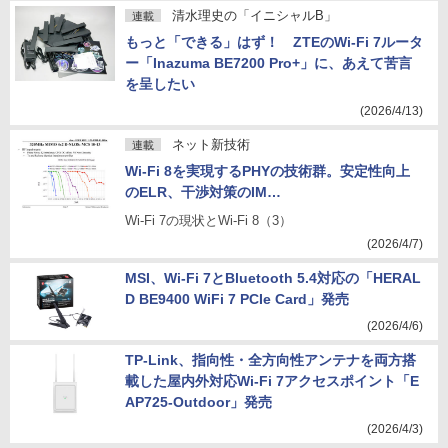
清水理史の「イニシャルB」
連載
もっと「できる」はず！ ZTEのWi-Fi 7ルータ
ー「Inazuma BE7200 Pro+」に、あえて苦言
を呈したい
(2026/4/13)
ネット新技術
連載
Wi-Fi 8を実現するPHYの技術群。安定性向上
のELR、干渉対策のIM…
Wi-Fi 7の現状とWi-Fi 8（3）
(2026/4/7)
MSI、Wi-Fi 7とBluetooth 5.4対応の「HERAL
D BE9400 WiFi 7 PCIe Card」発売
(2026/4/6)
TP-Link、指向性・全方向性アンテナを両方搭
載した屋内外対応Wi-Fi 7アクセスポイント「E
AP725-Outdoor」発売
(2026/4/3)