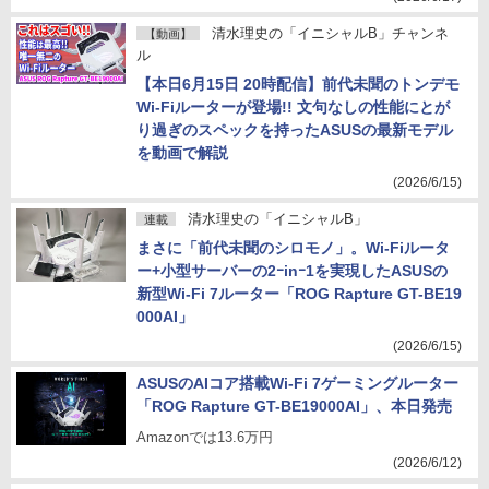
清水理史の「イニシャルB」チャンネ
【動画】
ル
【本日6月15日 20時配信】前代未聞のトンデモ
Wi-Fiルーターが登場!! 文句なしの性能にとが
り過ぎのスペックを持ったASUSの最新モデル
を動画で解説
(2026/6/15)
清水理史の「イニシャルB」
連載
まさに「前代未聞のシロモノ」。Wi-Fiルータ
ー+小型サーバーの2ｰinｰ1を実現したASUSの
新型Wi-Fi 7ルーター「ROG Rapture GT-BE19
000AI」
(2026/6/15)
ASUSのAIコア搭載Wi-Fi 7ゲーミングルーター
「ROG Rapture GT-BE19000AI」、本日発売
Amazonでは13.6万円
(2026/6/12)