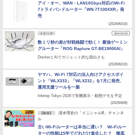
アイ・オー、WAN・LAN10Gbps対応のWi-Fi
7トライバンドルーター「WN-7T100XXR」発
売
(2026/6/10)
トピック
数ミリ秒の差が対戦格闘で効く！ 最強ゲーミン
グルーター「ROG Rapture GT-BE19000AI」
DockerとAIでガジェット的な面白さも
(2026/6/10)
ヤマハ、Wi-Fi 7対応の法人向けアクセスポイ
ント「WLX333」「WLX232」を7月に発売、
運用支援ツールを一新
Interop Tokyo 2026で実機展示・動態デモを予定
(2026/6/9)
清水理史の「イニシャルB」チャンネ
【動画】
ル
古いWi-Fiルーターは本当に遅い？ Wi-Fiルー
ターの性能は5年でどれだけ進化した？ 徹底