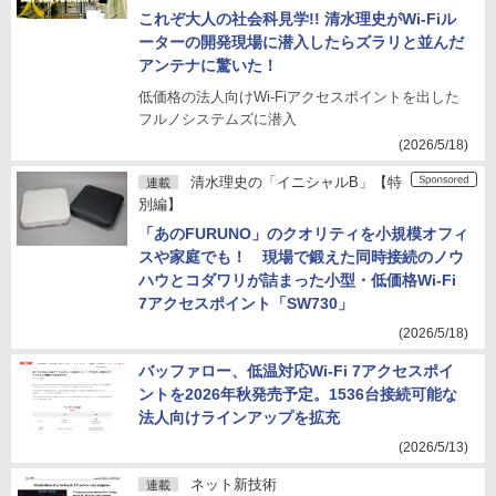
これぞ大人の社会科見学!! 清水理史がWi-Fiル
ーターの開発現場に潜入したらズラリと並んだ
アンテナに驚いた！
低価格の法人向けWi-Fiアクセスポイントを出した
フルノシステムズに潜入
(2026/5/18)
清水理史の「イニシャルB」【特
連載
別編】
「あのFURUNO」のクオリティを小規模オフィ
スや家庭でも！ 現場で鍛えた同時接続のノウ
ハウとコダワリが詰まった小型・低価格Wi-Fi
7アクセスポイント「SW730」
(2026/5/18)
バッファロー、低温対応Wi-Fi 7アクセスポイ
ントを2026年秋発売予定。1536台接続可能な
法人向けラインアップを拡充
(2026/5/13)
ネット新技術
連載