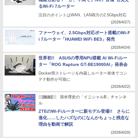
るWi-Fi 7ルーター
注目のポイントはWAN、LAN両方の2.5Gbps対応
(2026/4/27)
ファーウェイ、2.5Gbps対応ポート搭載のWi-F
i 7ルーター「HUAWEI WiFi BE3」発売
(2026/4/24)
世界初!! ASUSの専用NPU搭載 AI Wi-Fiルー
ター「ROG Rapture GT-BE19000AI」発表会
Docker用ストレージを内蔵しルーター単体でコン
テナ動作が可能に
(2026/4/22)
清水理史の「イニシャルB」チャンネ
【動画】
ル
ZTEのWi-Fiルーターに新モデル登場!! さらに
進化……したハズなのになんかちょっと残念な
理由を動画で解説
(2026/4/20)