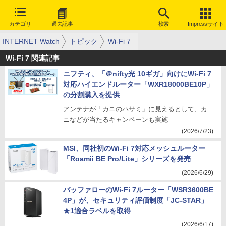
カテゴリ
過去記事
検索
Impressサイト
INTERNET Watch
トピック
Wi-Fi 7
Wi-Fi 7 関連記事
ニフティ、「＠nifty光 10ギガ」向けにWi-Fi 7
対応ハイエンドルーター「WXR18000BE10P」
の分割購入を提供
アンテナが「カニのハサミ」に見えるとして、カ
ニなどが当たるキャンペーンも実施
(2026/7/23)
MSI、同社初のWi-Fi 7対応メッシュルーター
「Roamii BE Pro/Lite」シリーズを発売
(2026/6/29)
バッファローのWi-Fi 7ルーター「WSR3600BE
4P」が、セキュリティ評価制度「JC-STAR」
★1適合ラベルを取得
(2026/6/17)