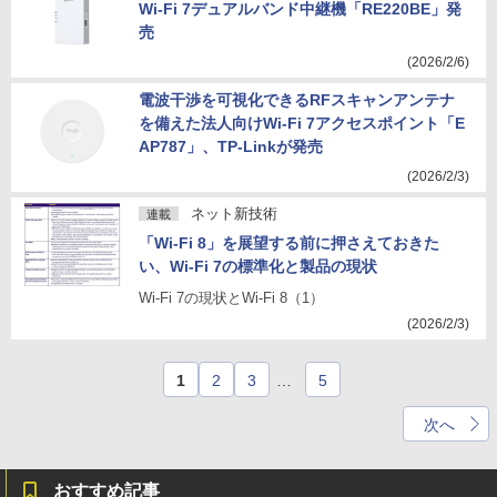
Wi-Fi 7デュアルバンド中継機「RE220BE」発
売
(2026/2/6)
電波干渉を可視化できるRFスキャンアンテナ
を備えた法人向けWi-Fi 7アクセスポイント「E
AP787」、TP-Linkが発売
(2026/2/3)
ネット新技術
連載
「Wi-Fi 8」を展望する前に押さえておきた
い、Wi-Fi 7の標準化と製品の現状
Wi-Fi 7の現状とWi-Fi 8（1）
(2026/2/3)
1
2
3
…
5
次へ
おすすめ記事