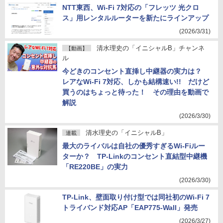
NTT東西、Wi-Fi 7対応の「フレッツ 光クロ
ス」用レンタルルーターを新たにラインアップ
(2026/3/31)
清水理史の「イニシャルB」チャンネ
【動画】
ル
今どきのコンセント直挿し中継器の実力は？
レアなWi-Fi 7対応、しかも結構速い!! だけど
買うのはちょっと待った！ その理由を動画で
解説
(2026/3/30)
清水理史の「イニシャルB」
連載
最大のライバルは自社の優秀すぎるWi-Fiルー
ターか？ TP-Linkのコンセント直結型中継機
「RE220BE」の実力
(2026/3/30)
TP-Link、壁面取り付け型では同社初のWi-Fi 7
トライバンド対応AP「EAP775-Wall」発売
(2026/3/27)