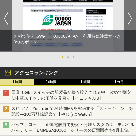
無料で使えるWi-Fi「00000JAPAN」利用時に注意すべき
3つのポイント
●
●
●
アクセスランキング
1時間
24時間
1週間
1カ月
国産10GbEスイッチの新製品が続々投入される中、改めて割安
な中華スイッチの価値を見直す【イニシャルB】
スピッツ、YouTubeで24時間MVを配信する「ステーション」を
開設―100万登録記念で【やじうまWatch】
バッファロー、半固体電解質で発火・発煙リスクの低いモバイル
バッテリー「BMPBSA10000」シリーズの店頭販売を9月上旬に
開始