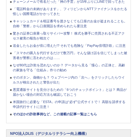
チェーンメールで有名だった「神の手雲」が15年ぶりにLINEで回ってきた
「電話料金の未納があります」、フィリピンからNTTファイナンスをかたる
怪しい国際電話がかかってきた
キャッシュカード＆暗証番号を渡さなくても口座のお金が盗まれることも。
自称「警察」から口座開設を求められたら要注意
驚きの証券口座乗っ取りサイバー攻撃！ 株式を勝手に売買される不正アク
セス被害の報告が相次ぐ
送金したらお金が倍に増えた!? それでも危険な「PayPay倍増詐欺」に注意
「スマホの購入を代行するだけで数万円」そんな儲け話を信じてしまった被
害者が警察に言われたのは……
なぜ80代は詐欺を恐れないのか？ データから見る「慢心」の正体と、高齢
の家族を守る「仕組み」作りの勧め
そのボタン、偽物かも？ ウェブページ内の「次へ」をクリックしたらウイ
ルスが検出されたと警告が出た
悪質通販サイトを見分けるための「6つのチェックポイント」とは？ 商品が
届かない場合の対応方法も確認しておこう
米国旅行に必要な「ESTA」の申請は“必ず”公式サイトで！ 高額を請求する
申請代行サイトに注意！
そのほかの詐欺事例など、この連載の記事一覧はこちら
NPO法人DLIS（デジタルリテラシー向上機構）