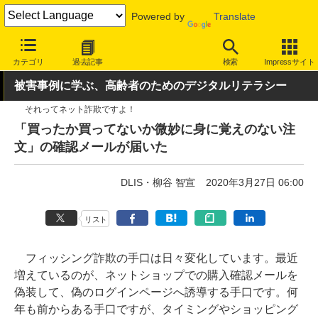
Powered by
Translate
INTERNET Watch
トピック
セキュリティ
詐欺/フィッシング
カテゴリ
過去記事
検索
Impressサイト
被害事例に学ぶ、高齢者のためのデジタルリテラシー
それってネット詐欺ですよ！
「買ったか買ってないか微妙に身に覚えのない注
文」の確認メールが届いた
DLIS・柳谷 智宣
2020年3月27日 06:00
リスト
フィッシング詐欺の手口は日々変化しています。最近
増えているのが、ネットショップでの購入確認メールを
偽装して、偽のログインページへ誘導する手口です。何
年も前からある手口ですが、タイミングやショッピング