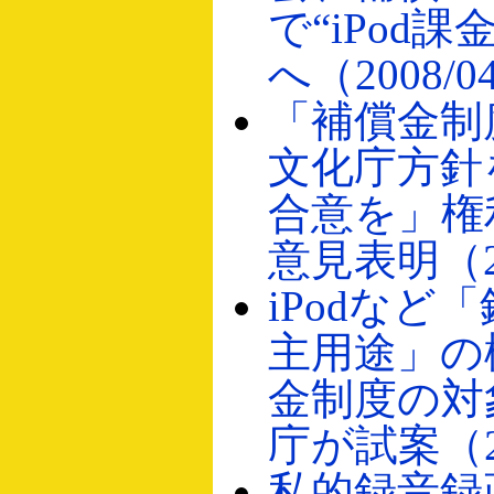
で“iPod
へ（2008/0
「補償金制
文化庁方針
合意を」権
意見表明（20
iPodなど
主用途」の
金制度の対
庁が試案（20
私的録音録