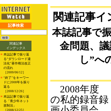
関連記事イ
記事検索
本誌記事で
金問題、議
関連記事
インデックス
■
本誌記事で振り返
し”へ
る“ダウンロード違
法化”著作権法改正
の流れ
［2009/06/12］
■
“終了”をキーワー
ドに2008年を振り
2008年度
返る
［2008/12/26］
の私的録音録
■
本誌記事で振り返
る「青少年ネット
規制法」
画小委員会
［2008/12/25］