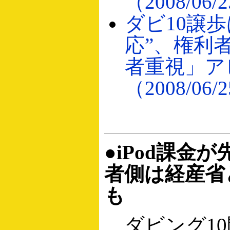
（2008/06/
ダビ10譲
応”、権利
者重視」ア
（2008/06/
●iPod課金
者側は経産省
も
ダビング10