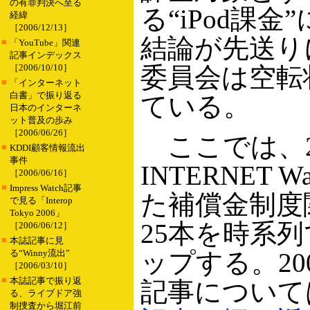
の有罪判決へ至る
る“iPod課金
経緯
［2006/12/13］
結論が先送り
■
「YouTube」関連
記事インデックス
［2006/10/10］
委員会は空転
■
「インターネット
白書」で振り返る
ている。
日本のインターネ
ット普及の歩み
［2006/06/26］
ここでは、2
■
KDDI顧客情報流出
事件
INTERNET 
［2006/06/16］
■
Impress Watch記事
た補償金制度
で見る「Interop
Tokyo 2006」
25本を時系
［2006/06/12］
■
本誌記事に見
る“Winny流出”
ップする。20
［2006/03/10］
■
本誌記事で振り返
記事について
る、ライブドア強
制捜査から堀江前