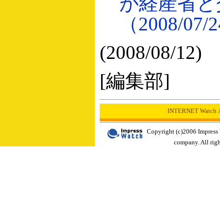
が経産省と
（2008/07/
(2008/08/12)
[編集部]
INTERNET Wat
Copyright (c)2006 Impress
company. All righ