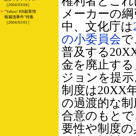
権利者とこれ
［2004/03/04］
メーカーの綱
■
“Yahoo! BB顧客情
報漏洩事件”特集
中、文化庁は
［2004/03/01］
の小委員会
で
普及する20X
金を廃止する
ジョンを提示
制度は20XX
の過渡的な制
合意のもとで
要性や制度の