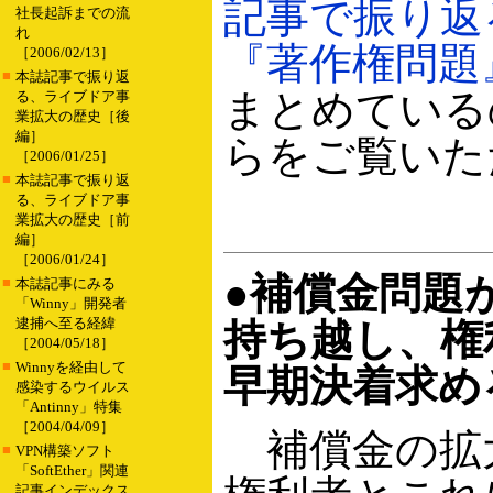
記事で振り返る
社長起訴までの流
れ
『著作権問題
［2006/02/13］
■
本誌記事で振り返
まとめている
る、ライブドア事
業拡大の歴史［後
編］
らをご覧いた
［2006/01/25］
■
本誌記事で振り返
る、ライブドア事
業拡大の歴史［前
編］
［2006/01/24］
●補償金問題が
■
本誌記事にみる
「Winny」開発者
逮捕へ至る経緯
持ち越し、権
［2004/05/18］
■
Winnyを経由して
早期決着求め
感染するウイルス
「Antinny」特集
［2004/04/09］
補償金の拡
■
VPN構築ソフト
「SoftEther」関連
記事インデックス