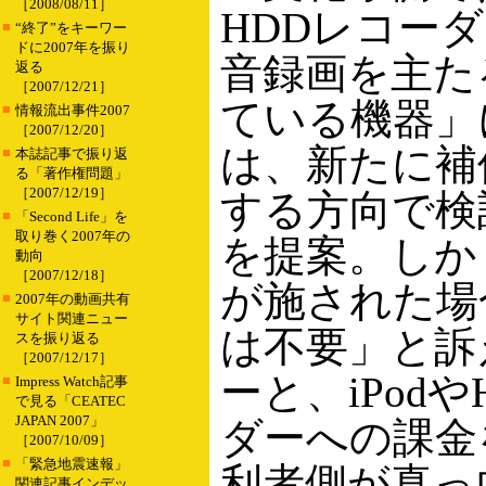
［2008/08/11］
HDDレコー
■
“終了”をキーワー
ドに2007年を振り
音録画を主た
返る
［2007/12/21］
ている機器」
■
情報流出事件2007
［2007/12/20］
は、新たに補
■
本誌記事で振り返
る「著作権問題」
［2007/12/19］
する方向で検
■
「Second Life」を
取り巻く2007年の
を提案。しか
動向
［2007/12/18］
が施された場
■
2007年の動画共有
サイト関連ニュー
は不要」と訴
スを振り返る
［2007/12/17］
ーと、iPod
■
Impress Watch記事
で見る「CEATEC
JAPAN 2007」
ダーへの課金
［2007/10/09］
■
「緊急地震速報」
利者側が真っ
関連記事インデッ