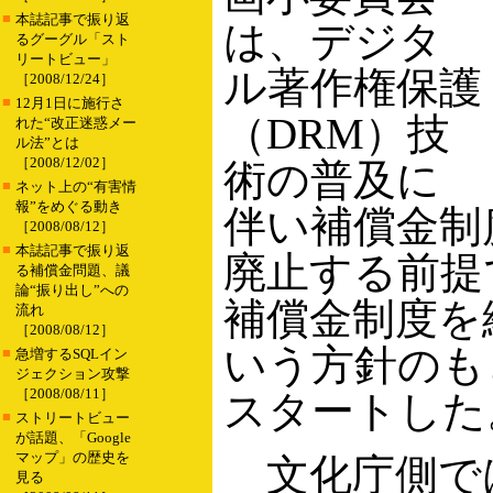
■
本誌記事で振り返
は、デジタ
るグーグル「スト
リートビュー」
ル著作権保護
［2008/12/24］
■
12月1日に施行さ
（DRM）技
れた“改正迷惑メー
ル法”とは
［2008/12/02］
術の普及に
■
ネット上の“有害情
報”をめぐる動き
伴い補償金制
［2008/08/12］
■
本誌記事で振り返
廃止する前提
る補償金問題、議
論“振り出し”への
補償金制度を
流れ
［2008/08/12］
いう方針のも
■
急増するSQLイン
ジェクション攻撃
［2008/08/11］
スタートした
■
ストリートビュー
が話題、「Google
マップ」の歴史を
文化庁側では
見る