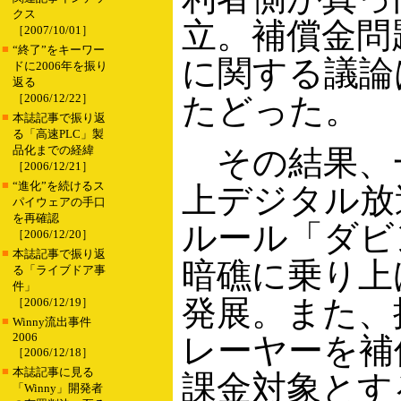
クス
立。補償金問
［2007/10/01］
■
“終了”をキーワー
に関する議論
ドに2006年を振り
返る
［2006/12/22］
たどった。
■
本誌記事で振り返
る「高速PLC」製
品化までの経緯
その結果、
［2006/12/21］
■
“進化”を続けるス
上デジタル放
パイウェアの手口
を再確認
ルール「ダビ
［2006/12/20］
■
本誌記事で振り返
暗礁に乗り上
る「ライブドア事
件」
発展。また、
［2006/12/19］
■
Winny流出事件
2006
レーヤーを補
［2006/12/18］
■
本誌記事に見る
課金対象とす
「Winny」開発者