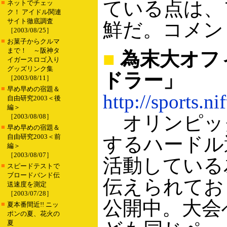
ている点は、
■
ネットでチェッ
ク！ アイドル関連
サイト徹底調査
鮮だ。コメン
［2003/08/25］
■
お菓子からクルマ
まで！ ～阪神タ
■
為末大オフ
イガースロゴ入り
グッズリンク集
ドラー」
［2003/08/11］
■
早め早めの宿題＆
http://sports.n
自由研究2003＜後
編＞
オリンピッ
［2003/08/08］
■
早め早めの宿題＆
自由研究2003＜前
するハードル
編＞
［2003/08/07］
活動している
■
スピードテストで
ブロードバンド伝
伝えられてお
送速度を測定
［2003/07/28］
公開中。大会
■
夏本番間近!! ニッ
ポンの夏、花火の
夏