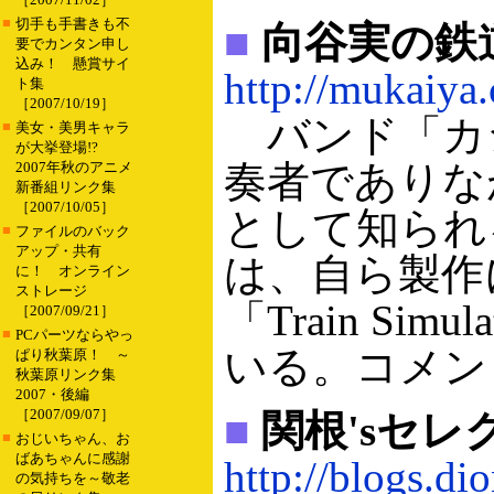
■
切手も手書きも不
■
向谷実の鉄
要でカンタン申し
込み！ 懸賞サイ
http://mukaiya
ト集
［2007/10/19］
バンド「カ
■
美女・美男キャラ
が大挙登場!?
奏者でありな
2007年秋のアニメ
新番組リンク集
［2007/10/05］
として知られ
■
ファイルのバック
アップ・共有
は、自ら製作
に！ オンライン
ストレージ
「Train Si
［2007/09/21］
■
PCパーツならやっ
いる。コメン
ぱり秋葉原！ ～
秋葉原リンク集
2007・後編
［2007/09/07］
■
関根'sセレ
■
おじいちゃん、お
ばあちゃんに感謝
http://blogs.dio
の気持ちを～敬老