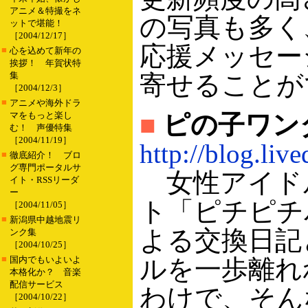
アニメ＆特撮をネ
の写真も多く
ットで堪能！
［2004/12/17］
応援メッセー
■
心を込めて新年の
挨拶！ 年賀状特
集
寄せることが
［2004/12/3］
■
アニメや海外ドラ
マをもっと楽し
■
ピの子ワン
む！ 声優特集
［2004/11/19］
http://blog.liv
■
徹底紹介！ ブロ
グ専門ポータルサ
女性アイド
イト・RSSリーダ
ー
ト「ピチピチ
［2004/11/05］
■
新潟県中越地震リ
よる交換日記
ンク集
［2004/10/25］
■
国内でもいよいよ
ルを一歩離れ
本格化か？ 音楽
配信サービス
わけで、そん
［2004/10/22］