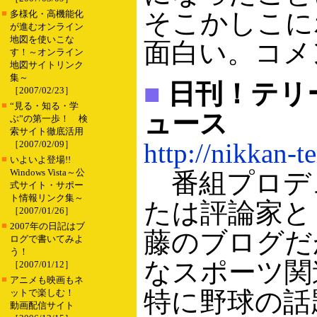
■
そこかしこに
多様化・高機能化
が進むオンライン
地図を使いこな
面白い。コメ
す！～オンライン
地図サイトリンク
集～
■
日刊！テリ
［2007/02/23］
■
“見る・知る・学
ュース
ぶ”の第一歩！ 検
索サイト徹底活用
http://nikkan-te
［2007/02/09］
■
いよいよ登場!!
Windows Vista～公
番組プロデ
式サイト・サポー
ト情報リンク集～
たは評論家と
［2007/01/26］
■
2007年の日記はブ
藤のブログだ
ログで書いてみよ
う！
なスポーツ関
［2007/01/12］
■
アニメも映画もネ
特に野球の話
ットで楽しむ！
動画配信サイト