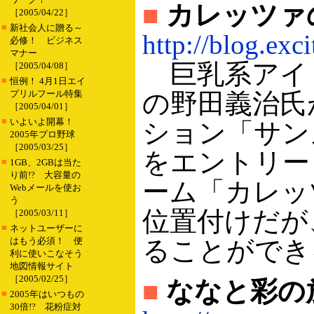
■
カレッツァ
［2005/04/22］
■
新社会人に贈る～
http://blog.exci
必修！ ビジネス
マナー
巨乳系アイ
［2005/04/08］
■
恒例！ 4月1日エイ
プリルフール特集
の野田義治氏
［2005/04/01］
■
いよいよ開幕！
ション「サン
2005年プロ野球
［2005/03/25］
をエントリー
■
1GB、2GBは当た
り前!? 大容量の
ーム「カレッ
Webメールを使お
う
位置付けだが
［2005/03/11］
■
ネットユーザーに
はもう必須！ 便
ることができ
利に使いこなそう
地図情報サイト
［2005/02/25］
■
ななと彩の
■
2005年はいつもの
30倍!? 花粉症対