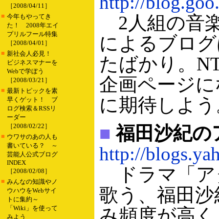
http://blog.go
［2008/04/11］
■
2人組の音楽
今年もやってき
た！ 2008年エイ
プリルフール特集
によるブログ
［2008/04/01］
■
新社会人必見！
たばかり。N
ビジネスマナーを
Webで学ぼう
企画ページに
［2008/03/21］
■
最新トピックを素
に期待しよう
早くゲット！ ブ
ログ検索＆RSSリ
ーダー
［2008/02/22］
■
福田沙紀の
■
ウワサのあの人も
書いている？ ～
http://blogs.ya
芸能人公式ブログ
INDEX
ドラマ「アタ
［2008/02/08］
■
みんなの知識やノ
歌う、福田沙
ウハウをWebサイ
トに集約～
「Wiki」を使って
み頻度が高く
みよう