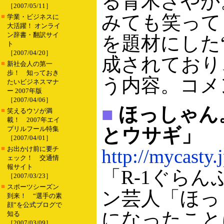
る青木さやか
［2007/05/11］
みても笑って
■
学業・ビジネスに
大活躍！ オンライ
ン辞書・翻訳サイ
を題材にした
ト
［2007/04/20］
成されており
■
新社会人の第一
歩！ 知っておき
う内容。コメ
たいビジネスマナ
ー 2007年版
［2007/04/06］
■
ほっしゃん
■
笑えるウソが満
載！ 2007年エイ
とウサギ」
プリルフール特集
［2007/04/01］
■
お出かけ前に要チ
http://mycasty
ェック！ 交通情
報サイト
「R-1ぐらん
［2007/03/23］
■
スポーツシーズン
ン芸人「ほっ
到来！ “選手の素
顔”を公式ブログで
になったこと
知る
［2007/03/09］