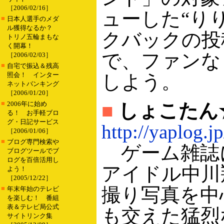
［2006/02/16］
ューした“り
■
日本人選手のメダ
ル獲得なるか？
クバックの投
トリノ五輪まもな
く開幕！
で、ファンな
［2006/02/03］
■
自宅で振込＆残高
照会！ インター
しよう。
ネットバンキング
［2006/01/20］
■
2006年に始め
■
しょこたん
る！ お手軽ブロ
グ・日記サービス
http://yaplog.j
［2006/01/06］
■
ブログ専門検索や
ゲーム雑誌
ブログツールでブ
ログを百倍活用し
アイドル中川
よう！
［2005/12/22］
撮り写真を中
■
年末年始のテレビ
を楽しむ！ 番組
表＆テレビ局公式
も交えた猛烈
サイトリンク集