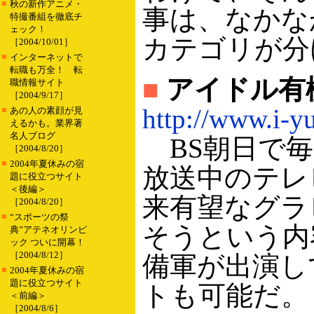
■
秋の新作アニメ・
事は、なかな
特撮番組を徹底チ
ェック！
カテゴリが分
［2004/10/01］
■
インターネットで
転職も万全！ 転
■
アイドル有
職情報サイト
［2004/9/17］
http://www.i-yu
■
あの人の素顔が見
えるかも。業界著
名人ブログ
BS朝日で毎
［2004/8/20］
■
2004年夏休みの宿
放送中のテレ
題に役立つサイト
＜後編＞
来有望なグラ
［2004/8/20］
■
“スポーツの祭
そうという内
典”アテネオリンピ
ック ついに開幕！
［2004/8/12］
備軍が出演し
■
2004年夏休みの宿
題に役立つサイト
トも可能だ。
＜前編＞
［2004/8/6］