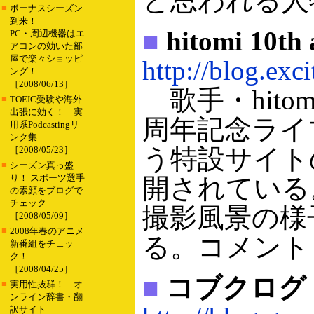
と思われる人
■
ボーナスシーズン
到来！
■
hitomi 10th
PC・周辺機器はエ
アコンの効いた部
屋で楽々ショッピ
http://blog.exc
ング！
［2008/06/13］
歌手・hito
■
TOEIC受験や海外
出張に効く！ 実
周年記念ライ
用系Podcastingリ
ンク集
う特設サイト
［2008/05/23］
■
シーズン真っ盛
り！ スポーツ選手
開されている
の素顔をブログで
チェック
撮影風景の様
［2008/05/09］
■
2008年春のアニメ
る。コメント
新番組をチェッ
ク！
［2008/04/25］
■
コブクログ
■
実用性抜群！ オ
ンライン辞書・翻
訳サイト