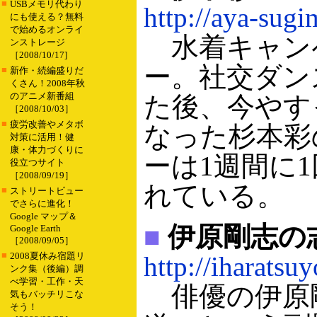
■
USBメモリ代わり
http://aya-sugi
にも使える？無料
で始めるオンライ
水着キャン
ンストレージ
［2008/10/17]
ー。社交ダン
■
新作・続編盛りだ
くさん！2008年秋
のアニメ新番組
た後、今やす
［2008/10/03］
■
疲労改善やメタボ
なった杉本彩
対策に活用！健
康・体力づくりに
ーは1週間に
役立つサイト
［2008/09/19］
れている。
■
ストリートビュー
でさらに進化！
Google マップ＆
■
伊原剛志の
Google Earth
［2008/09/05］
■
2008夏休み宿題リ
http://iharatsu
ンク集（後編）調
べ学習・工作・天
俳優の伊原
気もバッチリこな
そう！