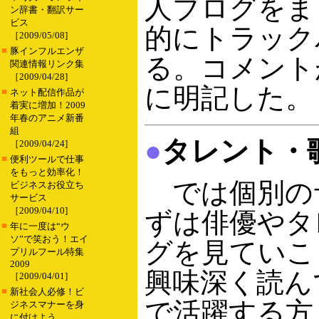
人ブログをま
ン辞書・翻訳サー
ビス
的にトラック
［2009/05/08]
■
豚インフルエンザ
る。コメント
関連情報リンク集
［2009/04/28]
に明記した。
■
ネット配信作品が
着実に増加！2009
年春のアニメ新番
組
●
タレント・
［2009/04/24]
■
便利ツールで仕事
をもっと効率化！
では個別の
ビジネスお役立ち
サービス
［2009/04/10]
ずは俳優やタ
■
年に一度は“ウ
ソ”で笑おう！エイ
グを見ていこ
プリルフール特集
2009
興味深く読ん
［2009/04/01]
■
新社会人必修！ビ
で活躍する方
ジネスマナーを身
に付けよう