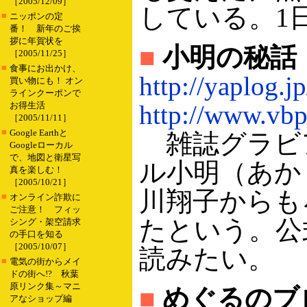
［2005/12/09］
している。1
■
ニッポンの定
番！ 新年のご挨
拶に年賀状を
■
小明の秘話
［2005/11/25］
■
食事にお出かけ、
http://yaplog.j
買い物にも！ オン
ラインクーポンで
お得生活
http://www.vbp.
［2005/11/11］
■
Google Earthと
雑誌グラビ
Googleローカル
で、地図と衛星写
ル小明（あか
真を楽しむ！
［2005/10/21］
川翔子からも
■
オンライン詐欺に
ご注意！ フィッ
たという。公
シング・架空請求
の手口を知る
［2005/10/07］
読みたい。
■
電気の街からメイ
ドの街へ!? 秋葉
原リンク集～マニ
■
めぐるのブ
アなショップ編