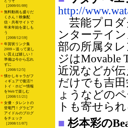
どうぞ
［2009/01/09]
http://www.wat
■
無料動画も盛りだ
くさん！映像配
芸能プロダ
信・共有サイトで
年末年始を楽しも
ンターテイン
う
［2008/12/19]
部の所属タレ
■
年賀状リンク集
2009～送って楽し
い貰えば嬉しい！
ジはMovabl
準備は今から忘れ
ずに
近況などが伝
［2008/12/5]
■
懐かしキャラがフ
だけでも吉田
ィギュアで復活?!
トイ・ホビー情報
ょうなどのペ
をWebで楽しむ
［2008/11/21]
■
トも寄せられ
女優・タレントの
登竜門！グラビア
アイドルのブログ
をチェック
■
杉本彩のBe
［2008/11/07]