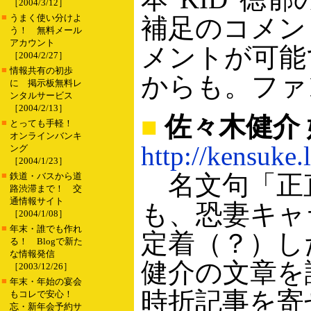
［2004/3/12］
■
うまく使い分けよ
補足のコメン
う！ 無料メール
アカウント
メントが可能
［2004/2/27］
■
情報共有の初歩
からも。ファ
に 掲示板無料レ
ンタルサービス
［2004/2/13］
■
佐々木健介
■
とっても手軽！
オンラインバンキ
http://kensuke.
ング
［2004/1/23］
■
名文句「正
鉄道・バスから道
路渋滞まで！ 交
通情報サイト
も、恐妻キャ
［2004/1/08］
■
年末・誰でも作れ
定着（？）し
る！ Blogで新た
な情報発信
健介の文章を
［2003/12/26］
■
年末・年始の宴会
時折記事を寄
もコレで安心！
忘・新年会予約サ