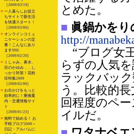
［2009/03/19]
とめた。
■
一人暮らしお役立
ちサイトで新生活
を快適スタート！
■
眞鍋かをり
［2009/03/06]
■
オンラインコミュ
http://manabek
ニケーションの定
番！こんなにあり
“ブログ女王
ますSNS
［2009/02/20]
らずの人気を
■
くしゃみ、鼻水、
目のかゆみ……し
っかり対策！花粉
ラックバック
症特集2009
［2009/02/06]
う。比較的長
■
お出かけをもっと
効率的に！乗換案
回程度のペー
内・交通情報サイ
ト
イルだ。
［2009/01/23]
■
無料で始める！ お
手軽ブログ2009～
■
ワタナベエ
日記・アルバムに