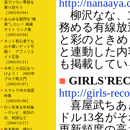
http://nanaaya.
策でツラい季節を
乗り切ろう
柳沢なな、立
［2005/02/04］
■
あらゆる疑問を“検
務める有線放
索”したい！ 検索
サイト リンク集
［2005/02/04］
と彩のときめ
■
ネット初心者でも
お小遣いゲット可
と連動した内
能！ アフィリエ
イト広告
も掲載してい
［2005/01/21］
■
今年こそ日記をつ
けよう！ 2005年
■
GIRLS'RE
ブログ再入門
［2005/01/07］
http://girls-reco
■
スマトラ沖大地震
特集
［2005/01/06］
喜屋武ちあ
■
行く年来る年特集
～テレビ、初日の
ドル13名が
出、初詣など
［2004/12/27］
更新頻度の高
■
年末年始、懐かし