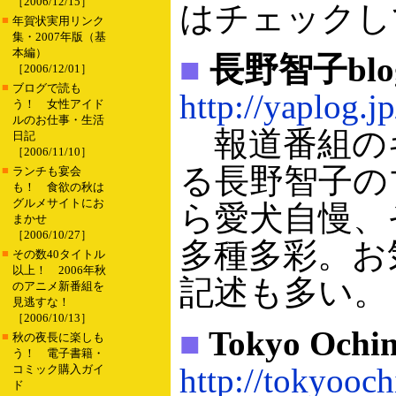
［2006/12/15］
はチェックし
■
年賀状実用リンク
集・2007年版（基
本編）
■
長野智子blo
［2006/12/01］
■
ブログで読も
http://yaplog.j
う！ 女性アイド
ルのお仕事・生活
報道番組の
日記
［2006/11/10］
る長野智子の
■
ランチも宴会
も！ 食欲の秋は
グルメサイトにお
ら愛犬自慢、
まかせ
［2006/10/27］
多種多彩。お
■
その数40タイトル
以上！ 2006年秋
記述も多い。
のアニメ新番組を
見逃すな！
［2006/10/13］
■
Tokyo Ochi
■
秋の夜長に楽しも
う！ 電子書籍・
http://tokyooc
コミック購入ガイ
ド