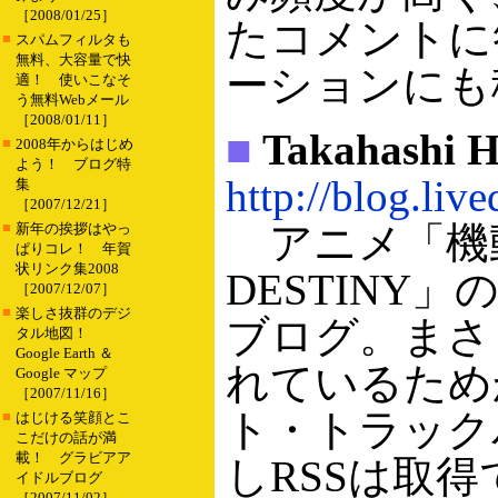
［2008/01/25］
たコメントに
■
スパムフィルタも
無料、大容量で快
ーションにも
適！ 使いこなそ
う無料Webメール
［2008/01/11］
■
Takahashi Hi
■
2008年からはじめ
よう！ ブログ特
http://blog.liv
集
［2007/12/21］
■
アニメ「機動
新年の挨拶はやっ
ぱりコレ！ 年賀
状リンク集2008
DESTINY
［2007/12/07］
■
楽しさ抜群のデジ
ブログ。まさ
タル地図！
Google Earth ＆
れているため
Google マップ
［2007/11/16］
ト・トラック
■
はじける笑顔とこ
こだけの話が満
載！ グラビアア
しRSSは取
イドルブログ
［2007/11/02］