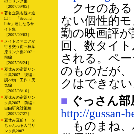
の日リンク集
クセのある
［2007/09/05］
■
著名企業も続々進
ない個性的モ
出！ 「Second
Life」通になるサ
勤の映画評が
イト集
［2007/09/03］
■
メイドとマニアが
回、数タイト
行き交う街～秋葉
原リンク集2007・
される。ペー
前編
［2007/08/24］
のものだが、
■
夏休みの宿題リン
ク集2007 後編：
クはできない
調べ物・工作・天
気編
［2007/08/10］
■
ぐっさん部
■
夏休みの宿題リン
ク集2007 前編：
自由研究対策編
http://gussan-b
［2007/07/27］
■
夏休み直前！ ２
ものまね、
ちゃんねる入門リ
ンク集2007