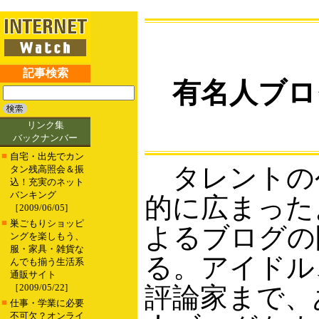
記事検索
有名人ブロ
リンク集
バックナンバー
■
自宅・出先でカン
タレントの
タン残高照会＆振
込！充実のネット
バンキング
的に広まった
［2009/06/05]
■
巣ごもりショッピ
よるブログの
ングを楽しもう、
服・家具・雑貨な
る。アイドル
んでも揃う生活系
通販サイト
［2009/05/22]
評論家まで、
■
仕事・学業に必要
不可欠？オンライ