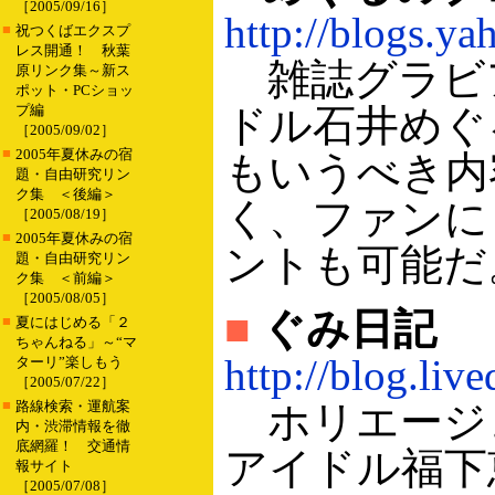
［2005/09/16］
http://blogs.ya
■
祝つくばエクスプ
レス開通！ 秋葉
雑誌グラビ
原リンク集～新ス
ポット・PCショッ
プ編
ドル石井めぐ
［2005/09/02］
■
2005年夏休みの宿
もいうべき内
題・自由研究リン
ク集 ＜後編＞
く、ファンに
［2005/08/19］
■
2005年夏休みの宿
ントも可能だ
題・自由研究リン
ク集 ＜前編＞
［2005/08/05］
■
ぐみ日記
■
夏にはじめる「２
ちゃんねる」～“マ
http://blog.liv
ターリ”楽しもう
［2005/07/22］
■
路線検索・運航案
ホリエージ
内・渋滞情報を徹
底網羅！ 交通情
アイドル福下
報サイト
［2005/07/08］