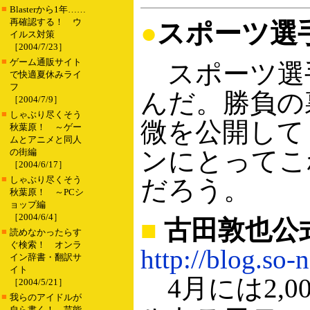
■
Blasterから1年……
再確認する！ ウ
●
スポーツ選
イルス対策
［2004/7/23］
■
ゲーム通販サイト
スポーツ選
で快適夏休みライ
フ
んだ。勝負の
［2004/7/9］
■
しゃぶり尽くそう
微を公開して
秋葉原！ ～ゲー
ムとアニメと同人
ンにとってこ
の街編
［2004/6/17］
■
しゃぶり尽くそう
だろう。
秋葉原！ ～PCシ
ョップ編
［2004/6/4］
■
古田敦也公
■
読めなかったらす
ぐ検索！ オンラ
http://blog.so-n
イン辞書・翻訳サ
イト
4月には2,0
［2004/5/21］
■
我らのアイドルが
自ら書く！ 芸能