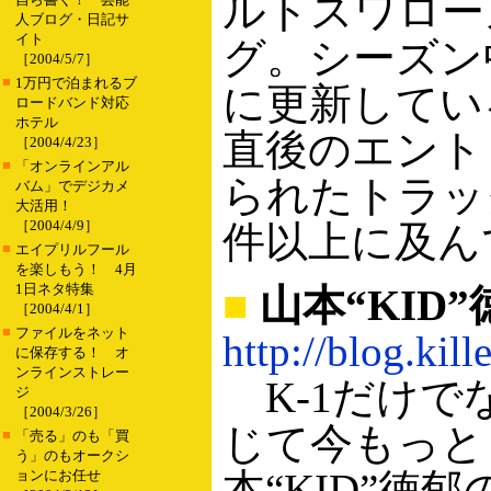
ルトスワロー
人ブログ・日記サ
イト
グ。シーズン
［2004/5/7］
■
1万円で泊まれるブ
に更新している
ロードバンド対応
ホテル
直後のエント
［2004/4/23］
■
「オンラインアル
られたトラック
バム」でデジカメ
大活用！
［2004/4/9］
件以上に及ん
■
エイプリルフール
を楽しもう！ 4月
1日ネタ特集
■
山本“KID”
［2004/4/1］
■
ファイルをネット
http://blog.kill
に保存する！ オ
ンラインストレー
K-1だけで
ジ
［2004/3/26］
じて今もっと
■
「売る」のも「買
う」のもオークシ
本“KID”徳
ョンにお任せ