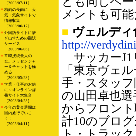
ども同じペー
［2003/07/11］
■
梅雨の長雨に、天
メントも可能
気・気象サイトで
情報収集
［2003/06/17］
■
ヴェルディ
■
外国語サイトに漕
ぎ出すための翻訳
http://verdydin
サービス
［2003/06/06］
サッカーJ1
■
常時接続最大の
友。メッセンジャ
「東京ヴェル
ー＆チャットを極
める
［2003/05/23］
手・スタッフ
■
学業・仕事のお供
に～オンライン辞
の山田卓也選
書サイト大集合
［2003/04/28］
からフロント
■
今年の黄金週間は
国内旅行でいこ
計10のブロ
う！
［2003/04/11］
ト・トラック