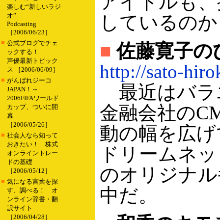
アイドルも、
楽しむ“新しいラジ
オ”
しているのか
Podcasting
［2006/06/23］
■
公式ブログでチェ
■
佐藤寛子の
ックする！
声優最新トピック
http://sato-hir
ス ［2006/06/09］
■
がんばれジーコ
最近はバラ
JAPAN！～
2006FIFAワールド
金融会社のC
カップ、ついに開
幕
［2006/05/26］
動の幅を広げ
■
社会人なら知って
おきたい！ 株式
ドリームネッ
オンライントレー
ドの基礎
のオリジナル番
［2006/05/12］
■
気になる言葉を探
中だ。
す、調べる！ オ
ンライン辞書・翻
訳サイト
［2006/04/28］