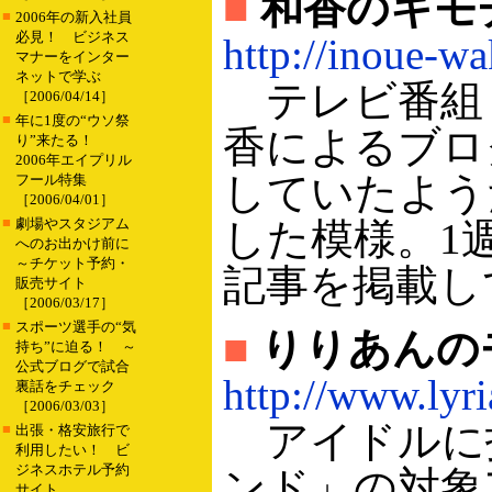
■
和香のキモ
■
2006年の新入社員
必見！ ビジネス
http://inoue-wa
マナーをインター
ネットで学ぶ
テレビ番組・
［2006/04/14］
■
年に1度の“ウソ祭
香によるブロ
り”来たる！
2006年エイプリル
していたよう
フール特集
［2006/04/01］
■
劇場やスタジアム
した模様。1
へのお出かけ前に
～チケット予約・
記事を掲載し
販売サイト
［2006/03/17］
■
スポーツ選手の“気
■
りりあんの
持ち”に迫る！ ～
公式ブログで試合
http://www.lyri
裏話をチェック
［2006/03/03］
アイドルに
■
出張・格安旅行で
利用したい！ ビ
ジネスホテル予約
ンド」の対象
サイト