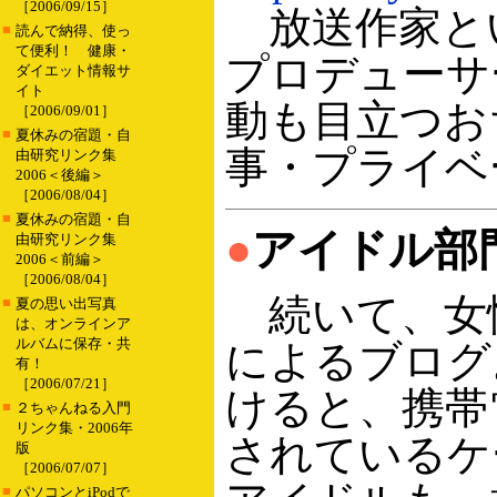
［2006/09/15］
放送作家と
■
読んで納得、使っ
て便利！ 健康・
プロデューサ
ダイエット情報サ
イト
動も目立つお
［2006/09/01］
■
夏休みの宿題・自
事・プライベ
由研究リンク集
2006＜後編＞
［2006/08/04］
■
夏休みの宿題・自
●
アイドル部
由研究リンク集
2006＜前編＞
［2006/08/04］
続いて、女
■
夏の思い出写真
は、オンラインア
ルバムに保存・共
によるブログ
有！
［2006/07/21］
けると、携帯
■
２ちゃんねる入門
リンク集・2006年
されているケ
版
［2006/07/07］
■
パソコンとiPodで