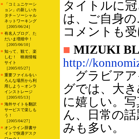
タイトルに冠
■
「コミュニケーシ
ョン」の新しいカ
は、ご自身の
タチ～ソーシャル
ネットワーキング
［2005/06/24］
コメントも受
■
有名人ブログ、た
だいま増殖中！
［2005/06/10］
■
MIZUKI B
■
知って、観て、楽
しむ！ 映画情報
http://konnomi
サイト
［2005/05/27］
グラビアア
■
重要ファイルをい
ろんな場所から利
グでは、大き
用しよう～オンラ
インストレージ
［2005/05/13］
に嬉しい。写
■
海外サイトを翻訳
サービスで楽しも
ん、日常の話
う！
［2005/04/27］
みも多い。
■
オンライン辞書サ
イトで快適デスク
ワーク！