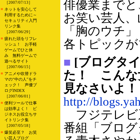
俳優業までと
［2007/07/13］
■
ネットを安心して
お笑い芸人、
利用するために～
セキュリティ入門
リンク集
「胸のウチ」
［2007/06/29］
■
疲れた頭をリフレ
各トピックが
ッシュ！ お手軽
ゲームでひと休
み 無料ゲームで
■
[ブログタ
遊べるサイト
［2007/06/15］
た！ こんな
■
アニメや吹替ドラ
マの“中の人”をチ
見なさいよ！
ェック！ 声優ブ
ログINDEX
［2007/06/01］
http://blogs.y
■
便利ツールで仕事
は効率よく！ ビ
フジテレビ
ジネスお役立ちサ
イトリンク集
番組「ブログ
［2007/05/18］
■
爆笑必至？ お笑
い芸人ブログ