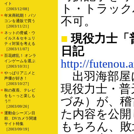
イト
ト・トラック
［2003/12/08］
■
年末商戦期！ パソ
不可。
コンを通販で買う
［2003/11/21］
■
ネットの脅威・ウ
■
現役力士「
イルス＆セキュリ
ティ対策を考える
日記
［2003/11/07］
■
百花繚乱！ オンラ
http://futenou.
インゲームを選ぶ
［2003/10/31］
出羽海部屋に
■
やっぱりアニメと
声優が好き！
［2003/10/27］
現役力士・普
■
秋の夜長、テレビ
をも～っと楽しも
づみ）が、稽
う!!
［2003/09/26］
た内容を公開
■
運動会シーズン目
前、DVカメラ関連
もちろん、敗
サイト特集
［2003/09/19］