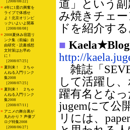
道」という副
［2008/08/22］
■
4年に1度の興奮を
み焼きチェー
ライブで体感せ
よ！北京オリンピ
ックいよいよ開幕
ドを紹介する
［2008/08/08］
■
2008夏休み宿題リ
ンク集（前編）自
■
Kaela★Blog
由研究・読書感想
文対策はお早め
http://kaela.ju
に！
［2008/07/25］
雑誌「SEVE
■
夏到来！ ２ちゃ
んねる入門リンク
して活躍し、
集2008
［2008/07/25］
■
夏到来！ ２ちゃ
躍有名となっ
んねる入門リンク
集2008
jugemにて
［2008/07/11］
■
アニメの舞台裏が
リには、pape
丸わかり？ 声優ブ
ログ特集2008
［2008/06/27］