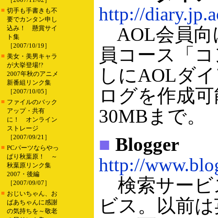
http://diary.jp.
■
切手も手書きも不
要でカンタン申し
AOL会員向
込み！ 懸賞サイ
ト集
［2007/10/19］
員コース「コ
■
美女・美男キャラ
が大挙登場!?
しにAOLダ
2007年秋のアニメ
新番組リンク集
ログを作成可
［2007/10/05］
■
ファイルのバック
30MBまで。
アップ・共有
に！ オンライン
ストレージ
［2007/09/21］
■
Blogger
■
PCパーツならやっ
ぱり秋葉原！ ～
http://www.blo
秋葉原リンク集
2007・後編
検索サービス
［2007/09/07］
■
おじいちゃん、お
ビス。以前は
ばあちゃんに感謝
の気持ちを～敬老