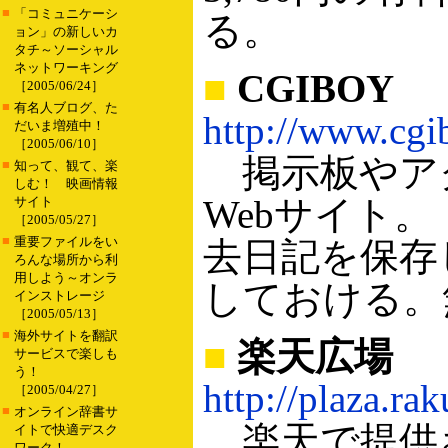
■
「コミュニケーシ
る。
ョン」の新しいカ
タチ～ソーシャル
ネットワーキング
■
CGIBOY
［2005/06/24］
■
有名人ブログ、た
http://www.cgi
だいま増殖中！
［2005/06/10］
掲示板やアク
■
知って、観て、楽
しむ！ 映画情報
Webサイト
サイト
［2005/05/27］
■
重要ファイルをい
去日記を保存
ろんな場所から利
用しよう～オンラ
しておける。
インストレージ
［2005/05/13］
■
海外サイトを翻訳
■
楽天広場
サービスで楽しも
う！
http://plaza.rak
［2005/04/27］
■
オンライン辞書サ
楽天で提供
イトで快適デスク
ワーク！