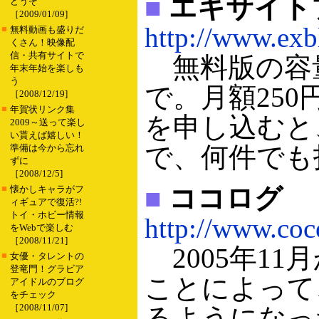
■
エキサイト
どうぞ
［2009/01/09]
http://www.exb
■
無料動画も盛りだ
くさん！映像配
信・共有サイトで
無料版の容量
年末年始を楽しも
う
で。月額25
［2008/12/19]
■
年賀状リンク集
を申し込むと、
2009～送って楽し
い貰えば嬉しい！
で、何件でも
準備は今から忘れ
ずに
［2008/12/5]
■
■
ココログ
懐かしキャラがフ
ィギュアで復活?!
トイ・ホビー情報
http://www.coc
をWebで楽しむ
［2008/11/21]
2005年1
■
女優・タレントの
登竜門！グラビア
ことによって、
アイドルのブログ
をチェック
［2008/11/07]
るようになっ