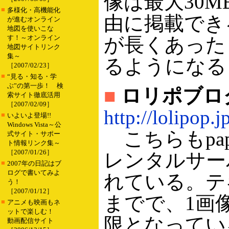
像は最大30
■
多様化・高機能化
由に掲載でき
が進むオンライン
地図を使いこな
す！～オンライン
が長くあった
地図サイトリンク
集～
るようになる
［2007/02/23］
■
“見る・知る・学
ぶ”の第一歩！ 検
■
ロリポブロ
索サイト徹底活用
［2007/02/09］
http://lolipop.j
■
いよいよ登場!!
Windows Vista～公
こちらもpap
式サイト・サポー
ト情報リンク集～
［2007/01/26］
レンタルサー
■
2007年の日記はブ
ログで書いてみよ
れている。テ
う！
［2007/01/12］
までで、1画
■
アニメも映画もネ
ットで楽しむ！
限となってい
動画配信サイト