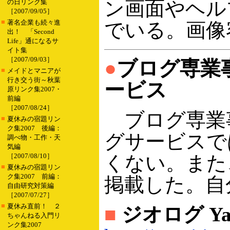
ン画面やヘル
の日リンク集
［2007/09/05］
■
著名企業も続々進
でいる。画像
出！ 「Second
Life」通になるサ
イト集
［2007/09/03］
●
ブログ専業
■
メイドとマニアが
行き交う街～秋葉
ービス
原リンク集2007・
前編
［2007/08/24］
ブログ専業
■
夏休みの宿題リン
ク集2007 後編：
グサービスで
調べ物・工作・天
気編
［2007/08/10］
くない。また
■
夏休みの宿題リン
ク集2007 前編：
掲載した。自
自由研究対策編
［2007/07/27］
■
夏休み直前！ ２
■
ジオログ Y
ちゃんねる入門リ
ンク集2007