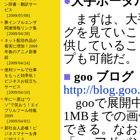
●
大手ポータ
ン辞書・翻訳サー
ビス
まずは、大手
［2009/05/08]
■
豚インフルエンザ
グを見ていこ
関連情報リンク集
［2009/04/28]
■
ネット配信作品が
供しているこ
着実に増加！2009
年春のアニメ新番
プも可能だ。
組
［2009/04/24]
■
便利ツールで仕事
■
goo ブログ
をもっと効率化！
ビジネスお役立ち
http://blog.goo.
サービス
［2009/04/10]
gooで展開
■
年に一度は“ウ
ソ”で笑おう！エイ
プリルフール特集
1MBまでの
2009
［2009/04/01]
できる。なお
■
新社会人必修！ビ
ジネスマナーを身
に付けよう