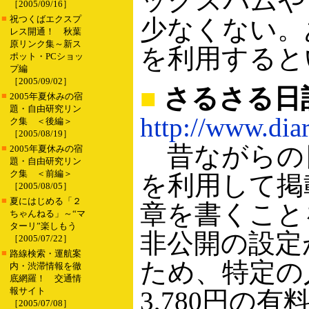
ックスパムや
［2005/09/16］
■
祝つくばエクスプ
少なくない。
レス開通！ 秋葉
原リンク集～新ス
を利用すると
ポット・PCショッ
プ編
［2005/09/02］
■
さるさる日
■
2005年夏休みの宿
題・自由研究リン
http://www.diar
ク集 ＜後編＞
［2005/08/19］
昔ながらの日
■
2005年夏休みの宿
題・自由研究リン
ク集 ＜前編＞
を利用して掲
［2005/08/05］
■
夏にはじめる「２
章を書くこと
ちゃんねる」～“マ
ターリ”楽しもう
非公開の設定
［2005/07/22］
■
路線検索・運航案
ため、特定の
内・渋滞情報を徹
底網羅！ 交通情
報サイト
3,780円
［2005/07/08］