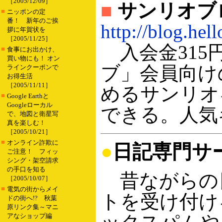
［2005/12/09］
■
サンリオブ
■
ニッポンの定
番！ 新年のご挨
http://blog.hell
拶に年賀状を
［2005/11/25］
入会金315
■
食事にお出かけ、
買い物にも！ オン
ブ」会員向け
ラインクーポンで
お得生活
［2005/11/11］
めるサンリオ
■
Google Earthと
Googleローカル
できる。人気
で、地図と衛星写
真を楽しむ！
［2005/10/21］
■
オンライン詐欺に
●
日記専門サ
ご注意！ フィッ
シング・架空請求
の手口を知る
昔ながらの
［2005/10/07］
■
電気の街からメイ
トを受け付け
ドの街へ!? 秋葉
原リンク集～マニ
アなショップ編