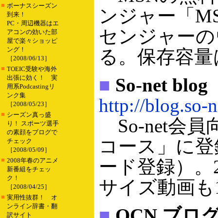
■
ボーナスシーズン
ンジャー「M
到来！
PC・周辺機器はエ
センジャーの
アコンの効いた部
屋で楽々ショッピ
ング！
る。保存容量は
［2008/06/13］
■
TOEIC受験や海外
出張に効く！ 実
■
So-net blog
用系Podcastingリ
ンク集
http://blog.so-n
［2008/05/23］
■
シーズン真っ盛
So-net
り！ スポーツ選手
の素顔をブログで
コース」に登
チェック
［2008/05/09］
■
ード登録）。2
2008年春のアニメ
新番組をチェッ
ク！
サイズ動画も
［2008/04/25］
■
実用性抜群！ オ
ンライン辞書・翻
■
OCN ブロ
訳サイト