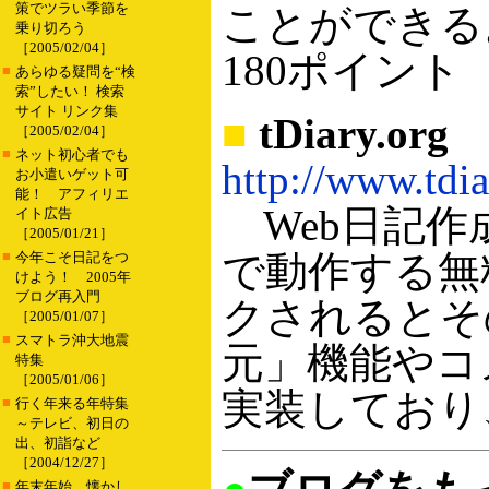
策でツラい季節を
ことができる
乗り切ろう
［2005/02/04］
180ポイント
■
あらゆる疑問を“検
索”したい！ 検索
サイト リンク集
■
tDiary.org
［2005/02/04］
■
ネット初心者でも
http://www.tdia
お小遣いゲット可
能！ アフィリエ
Web日記作成
イト広告
［2005/01/21］
■
で動作する無
今年こそ日記をつ
けよう！ 2005年
ブログ再入門
クされるとそ
［2005/01/07］
■
スマトラ沖大地震
元」機能やコ
特集
［2005/01/06］
実装しており
■
行く年来る年特集
～テレビ、初日の
出、初詣など
［2004/12/27］
■
年末年始、懐かし