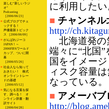
に利用したい
楽しむ“新しいラジ
オ”
Podcasting
［2006/06/23］
■
チャンネル北
■
公式ブログでチェ
ックする！
http://ch.kitagu
声優最新トピック
ス ［2006/06/09］
北海道発の
■
がんばれジーコ
JAPAN！～
端々に“北国
2006FIFAワールド
カップ、ついに開
幕
国をイメージ
［2006/05/26］
■
社会人なら知って
ィスク容量は
おきたい！ 株式
オンライントレー
なっている。
ドの基礎
［2006/05/12］
■
気になる言葉を探
■
アメーバブ
す、調べる！ オ
ンライン辞書・翻
http://blog.ame
訳サイト
［2006/04/28］