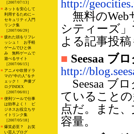
http://geocities
［2007/07/13］
■
ネットを安心して
無料のWeb
利用するために～
セキュリティ入門
シティーズ」
リンク集
［2007/06/29］
■
疲れた頭をリフレ
よる記事投稿
ッシュ！ お手軽
ゲームでひと休
み 無料ゲームで
■
Seesaa ブ
遊べるサイト
［2007/06/15］
http://blog.sees
■
アニメや吹替ドラ
マの“中の人”をチ
Seesaa
ェック！ 声優ブ
ログINDEX
［2007/06/01］
ていることの
■
便利ツールで仕事
は効率よく！ ビ
点だ。また、
ジネスお役立ちサ
イトリンク集
容量。
［2007/05/18］
■
爆笑必至？ お笑
い芸人ブログ