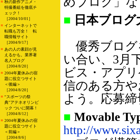
めブログ」な
■
秋の新作アニメ・
特撮番組を徹底チ
ェック！
■
日本ブログ大
［2004/10/01］
■
インターネットで
転職も万全！ 転
職情報サイト
優秀ブログを
［2004/9/17］
■
あの人の素顔が見
えるかも。業界著
い合い、3月
名人ブログ
［2004/8/20］
ビス・アプリ
■
2004年夏休みの宿
題に役立つサイト
信のある方や
＜後編＞
［2004/8/20］
よう。応募締
■
“スポーツの祭
典”アテネオリンピ
ック ついに開幕！
■
Movable Ty
［2004/8/12］
■
2004年夏休みの宿
http://www.six
題に役立つサイト
＜前編＞
［2004/8/6］