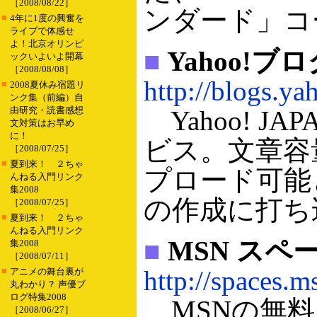
［2008/08/22］
ンダード」コ
■
4年に1度の興奮を
ライブで体感せ
よ！北京オリンピ
■
Yahoo!ブ
ックいよいよ開幕
［2008/08/08］
http://blogs.ya
■
2008夏休み宿題リ
ンク集（前編）自
由研究・読書感想
Yahoo! 
文対策はお早め
に！
ビス。文章容
［2008/07/25］
■
夏到来！ ２ちゃ
プロード可能
んねる入門リンク
集2008
の作成に打ち
［2008/07/25］
■
夏到来！ ２ちゃ
んねる入門リンク
■
MSN スペ
集2008
［2008/07/11］
■
http://spaces.m
アニメの舞台裏が
丸わかり？ 声優ブ
ログ特集2008
MSNの無料
［2008/06/27］