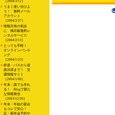
［2004/3/12］
■
うまく使い分けよ
う！ 無料メール
アカウント
［2004/2/27］
■
情報共有の初歩
に 掲示板無料レ
ンタルサービス
［2004/2/13］
■
とっても手軽！
オンラインバンキ
ング
［2004/1/23］
■
鉄道・バスから道
路渋滞まで！ 交
通情報サイト
［2004/1/08］
■
年末・誰でも作れ
る！ Blogで新た
な情報発信
［2003/12/26］
■
年末・年始の宴会
もコレで安心！
忘・新年会予約サ