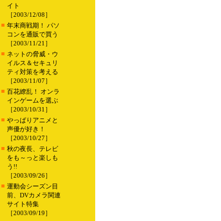
イト
［2003/12/08］
■
年末商戦期！ パソ
コンを通販で買う
［2003/11/21］
■
ネットの脅威・ウ
イルス＆セキュリ
ティ対策を考える
［2003/11/07］
■
百花繚乱！ オンラ
インゲームを選ぶ
［2003/10/31］
■
やっぱりアニメと
声優が好き！
［2003/10/27］
■
秋の夜長、テレビ
をも～っと楽しも
う!!
［2003/09/26］
■
運動会シーズン目
前、DVカメラ関連
サイト特集
［2003/09/19］