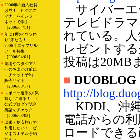
■
2006年の新入社員
サイバーエ
必見！ ビジネス
マナーをインター
テレビドラマ
ネットで学ぶ
［2006/04/14］
れている。人
■
年に1度の“ウソ祭
り”来たる！
レゼントする
2006年エイプリル
フール特集
［2006/04/01］
投稿は20MB
■
劇場やスタジアム
へのお出かけ前に
～チケット予約・
■
DUOBLOG
販売サイト
［2006/03/17］
http://blog.duog
■
スポーツ選手の“気
持ち”に迫る！ ～
KDDI、沖縄
公式ブログで試合
裏話をチェック
電話からの利
［2006/03/03］
■
出張・格安旅行で
利用したい！ ビ
ロードできる
ジネスホテル予約
サイト