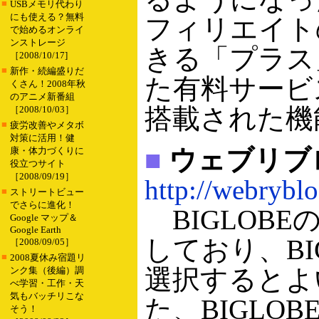
■
USBメモリ代わり
にも使える？無料
フィリエイト
で始めるオンライ
ンストレージ
きる「プラス
［2008/10/17]
■
新作・続編盛りだ
た有料サービ
くさん！2008年秋
のアニメ新番組
搭載された機
［2008/10/03］
■
疲労改善やメタボ
対策に活用！健
■
ウェブリブ
康・体力づくりに
役立つサイト
［2008/09/19］
http://webryblo
■
ストリートビュー
でさらに進化！
BIGLOB
Google マップ＆
Google Earth
しており、B
［2008/09/05］
■
2008夏休み宿題リ
選択するとよ
ンク集（後編）調
べ学習・工作・天
気もバッチリこな
た、BIGLO
そう！