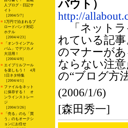
バウト）
人ブログ・日記サ
イト
http://allabou
［2004/5/7］
■
1万円で泊まれるブ
「ネットラ
ロードバンド対応
ホテル
れている記事
［2004/4/23］
■
「オンラインアル
のマナーがあ
バム」でデジカメ
大活用！
［2004/4/9］
ならない注意
■
エイプリルフール
を楽しもう！ 4月
の“ブログ方
1日ネタ特集
［2004/4/1］
■
ファイルをネット
(2006/1/6)
に保存する！ オ
ンラインストレー
ジ
[森田秀一]
［2004/3/26］
■
「売る」のも「買
う」のもオークシ
ョンにお任せ