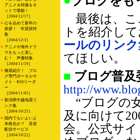
●
ブログをも
アニメ＆特撮をネ
ットで堪能！
最後は、こ
［2004/12/17］
■
心を込めて新年の
トを紹介して
挨拶！ 年賀状特
集
［2004/12/3］
ールのリンク
■
アニメや海外ドラ
マをもっと楽し
てほしい。
む！ 声優特集
［2004/11/19］
■
徹底紹介！ ブロ
■
ブログ普及
グ専門ポータルサ
イト・RSSリーダ
http://www.blo
ー
［2004/11/05］
“ブログの女
■
新潟県中越地震リ
ンク集
［2004/10/25］
及に向けて2
■
国内でもいよいよ
本格化か？ 音楽
会。公式サイ
配信サービス
［2004/10/22］