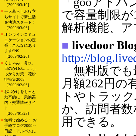
「gooアド
［2009/03/19]
で容量制限が1
■
一人暮らしお役立
ちサイトで新生活
を快適スタート！
解析機能、ア
［2009/03/06]
■
オンラインコミュ
ニケーションの定
■
livedoor Blo
番！こんなにあり
ますSNS
http://blog.liv
［2009/02/20]
■
くしゃみ、鼻水、
無料版でも最
目のかゆみ……し
っかり対策！花粉
月額262円の有
症特集2009
［2009/02/06]
■
お出かけをもっと
トやトラック
効率的に！乗換案
内・交通情報サイ
か、訪問者数
ト
［2009/01/23]
用できる。
■
無料で始める！ お
手軽ブログ2009～
日記・アルバムに