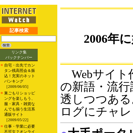
記事検索
2006
リンク集
バックナンバー
■
自宅・出先でカン
Webサイト
タン残高照会＆振
込！充実のネット
バンキング
の新語・流行
［2009/06/05]
■
巣ごもりショッピ
透しつつある
ングを楽しもう、
服・家具・雑貨な
ログにチャレ
んでも揃う生活系
通販サイト
［2009/05/22]
■
仕事・学業に必要
不可欠？オンライ