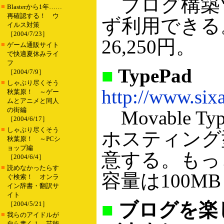
ブログ構築ツー
■
Blasterから1年……
再確認する！ ウ
ず利用できる
イルス対策
［2004/7/23］
26,250円。
■
ゲーム通販サイト
で快適夏休みライ
フ
■
TypePad
［2004/7/9］
■
しゃぶり尽くそう
http://www.sixa
秋葉原！ ～ゲー
ムとアニメと同人
の街編
Movable
［2004/6/17］
■
しゃぶり尽くそう
ホスティング
秋葉原！ ～PCシ
ョップ編
意する。もっと
［2004/6/4］
■
読めなかったらす
容量は100M
ぐ検索！ オンラ
イン辞書・翻訳サ
イト
■
ブログを楽
［2004/5/21］
■
我らのアイドルが
自ら書く！ 芸能