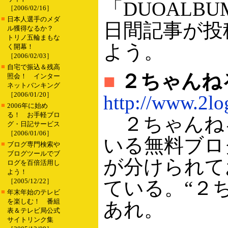
「DUOALB
［2006/02/16］
■
日本人選手のメダ
日間記事が投
ル獲得なるか？
トリノ五輪まもな
よう。
く開幕！
［2006/02/03］
■
自宅で振込＆残高
■
２ちゃんね
照会！ インター
ネットバンキング
［2006/01/20］
http://www.2log
■
2006年に始め
る！ お手軽ブロ
２ちゃんね
グ・日記サービス
［2006/01/06］
いる無料ブロ
■
ブログ専門検索や
ブログツールでブ
が分けられて
ログを百倍活用し
よう！
［2005/12/22］
ている。“２
■
年末年始のテレビ
を楽しむ！ 番組
あれ。
表＆テレビ局公式
サイトリンク集