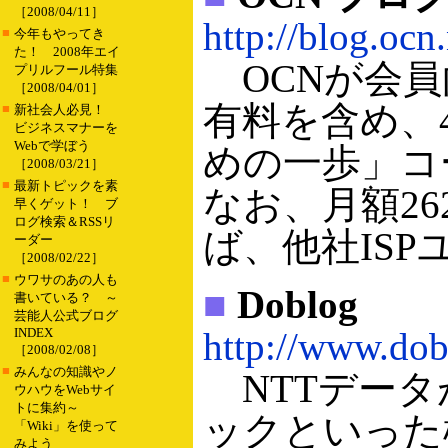
［2008/04/11］
http://blog.ocn.
■
今年もやってき
た！ 2008年エイ
OCNが会員
プリルフール特集
［2008/04/01］
有料を含め、
■
新社会人必見！
ビジネスマナーを
Webで学ぼう
めの一歩」コ
［2008/03/21］
■
最新トピックを素
なお、月額26
早くゲット！ ブ
ログ検索＆RSSリ
ば、他社IS
ーダー
［2008/02/22］
■
ウワサのあの人も
■
Doblog
書いている？ ～
芸能人公式ブログ
INDEX
http://www.dob
［2008/02/08］
■
みんなの知識やノ
NTTデータ
ウハウをWebサイ
トに集約～
ックといった
「Wiki」を使って
みよう