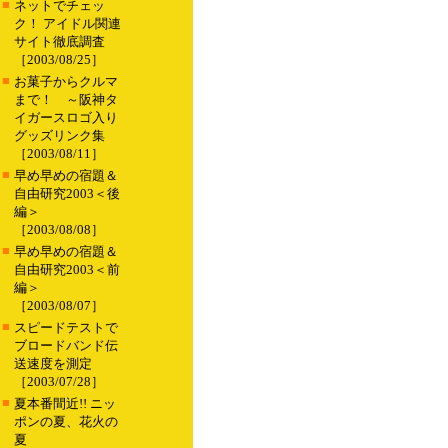
■
ネットでチェッ
ク！ アイドル関連
サイト徹底調査
［2003/08/25］
■
お菓子からクルマ
まで！ ～阪神タ
イガースロゴ入り
グッズリンク集
［2003/08/11］
■
早め早めの宿題＆
自由研究2003＜後
編＞
［2003/08/08］
■
早め早めの宿題＆
自由研究2003＜前
編＞
［2003/08/07］
■
スピードテストで
ブロードバンド伝
送速度を測定
［2003/07/28］
■
夏本番間近!! ニッ
ポンの夏、花火の
夏