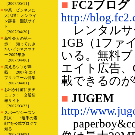
■
FC2ブログ
［2007/05/11］
■
学業・ビジネスに
http://blog.fc2
大活躍！ オンライ
ン辞書・翻訳サイ
レンタルサー
ト
［2007/04/20］
■
新社会人の第一
1GB（1ファ
歩！ 知っておき
たいビジネスマナ
いる。無料ブ
ー 2007年版
［2007/04/06］
エイト広告、G
■
笑えるウソが満
載！ 2007年エイ
載できるのが
プリルフール特集
［2007/04/01］
■
お出かけ前に要チ
■
JUGEM
ェック！ 交通情
報サイト
［2007/03/23］
http://www.jug
■
スポーツシーズン
到来！ “選手の素
paperbo
顔”を公式ブログで
知る
［2007/03/09］