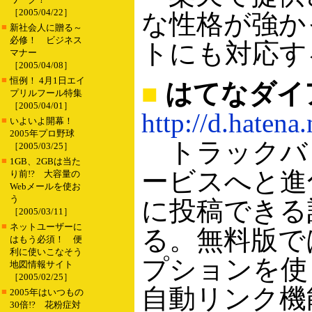
［2005/04/22］
な性格が強か
■
新社会人に贈る～
必修！ ビジネス
トにも対応す
マナー
［2005/04/08］
■
恒例！ 4月1日エイ
■
はてなダイ
プリルフール特集
［2005/04/01］
http://d.hatena.
■
いよいよ開幕！
2005年プロ野球
トラックバ
［2005/03/25］
■
1GB、2GBは当た
ービスへと進
り前!? 大容量の
Webメールを使お
う
に投稿できる
［2005/03/11］
■
ネットユーザーに
る。無料版で
はもう必須！ 便
利に使いこなそう
プションを使
地図情報サイト
［2005/02/25］
自動リンク機
■
2005年はいつもの
30倍!? 花粉症対