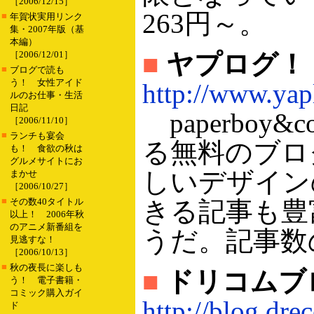
［2006/12/15］
263円～。
■
年賀状実用リンク
集・2007年版（基
本編）
［2006/12/01］
■
ヤプログ！
■
ブログで読も
う！ 女性アイド
http://www.yap
ルのお仕事・生活
日記
paperbo
［2006/11/10］
■
ランチも宴会
る無料のブロ
も！ 食欲の秋は
グルメサイトにお
しいデザイン
まかせ
［2006/10/27］
■
その数40タイトル
きる記事も豊
以上！ 2006年秋
のアニメ新番組を
うだ。記事数の
見逃すな！
［2006/10/13］
■
秋の夜長に楽しも
■
ドリコムブ
う！ 電子書籍・
コミック購入ガイ
http://blog.dre
ド