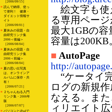
［2006/09/15］
絵文字も使
■
読んで納得、使っ
て便利！ 健康・
ダイエット情報サ
る専用ページ
イト
［2006/09/01］
最大1GBの
■
夏休みの宿題・自
由研究リンク集
容量は200KB
2006＜後編＞
［2006/08/04］
■
夏休みの宿題・自
■
AutoPage
由研究リンク集
2006＜前編＞
http://autopage
［2006/08/04］
■
夏の思い出写真
は、オンラインア
“ケータイ完全
ルバムに保存・共
有！
ログの新規作
［2006/07/21］
■
２ちゃんねる入門
なえる。また
リンク集・2006年
版
ィリエイト広
［2006/07/07］
■
パソコンとiPodで