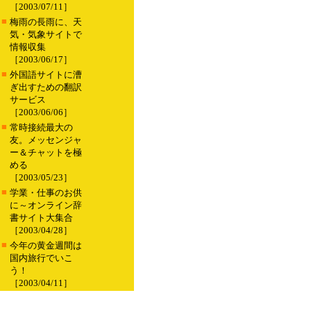
［2003/07/11］
■
梅雨の長雨に、天
気・気象サイトで
情報収集
［2003/06/17］
■
外国語サイトに漕
ぎ出すための翻訳
サービス
［2003/06/06］
■
常時接続最大の
友。メッセンジャ
ー＆チャットを極
める
［2003/05/23］
■
学業・仕事のお供
に～オンライン辞
書サイト大集合
［2003/04/28］
■
今年の黄金週間は
国内旅行でいこ
う！
［2003/04/11］