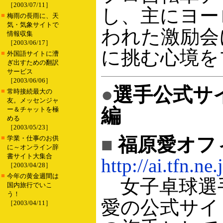
［2003/07/11］
し、主にヨー
■
梅雨の長雨に、天
気・気象サイトで
われた激励会
情報収集
［2003/06/17］
に挑む心境を
■
外国語サイトに漕
ぎ出すための翻訳
サービス
［2003/06/06］
●
選手公式サ
■
常時接続最大の
友。メッセンジャ
編
ー＆チャットを極
める
［2003/05/23］
■
■
福原愛オフ
学業・仕事のお供
に～オンライン辞
書サイト大集合
http://ai.tfn.ne.
［2003/04/28］
■
今年の黄金週間は
女子卓球選
国内旅行でいこ
う！
愛の公式サイ
［2003/04/11］