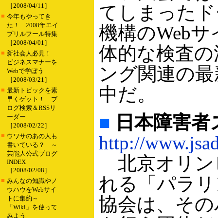
［2008/04/11］
てしまったド
■
今年もやってき
た！ 2008年エイ
機構のWeb
プリルフール特集
［2008/04/01］
体的な検査の
■
新社会人必見！
ビジネスマナーを
ング関連の最
Webで学ぼう
［2008/03/21］
中だ。
■
最新トピックを素
早くゲット！ ブ
ログ検索＆RSSリ
■
日本障害者
ーダー
［2008/02/22］
■
ウワサのあの人も
http://www.jsad
書いている？ ～
芸能人公式ブログ
北京オリン
INDEX
［2008/02/08］
れる「パラリ
■
みんなの知識やノ
ウハウをWebサイ
協会は、その
トに集約～
「Wiki」を使って
みよう