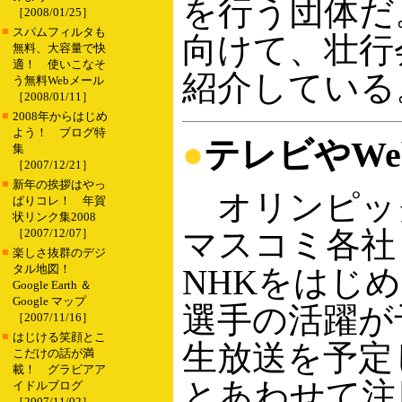
を行う団体だ
［2008/01/25］
■
スパムフィルタも
向けて、壮行
無料、大容量で快
適！ 使いこなそ
紹介している
う無料Webメール
［2008/01/11］
■
2008年からはじめ
よう！ ブログ特
●
テレビやW
集
［2007/12/21］
■
新年の挨拶はやっ
オリンピッ
ぱりコレ！ 年賀
状リンク集2008
マスコミ各社
［2007/12/07］
■
楽しさ抜群のデジ
タル地図！
NHKをはじ
Google Earth ＆
Google マップ
選手の活躍が
［2007/11/16］
■
はじける笑顔とこ
生放送を予定
こだけの話が満
載！ グラビアア
とあわせて注
イドルブログ
［2007/11/02］