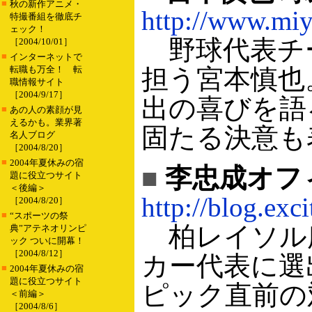
■
秋の新作アニメ・
http://www.miy
特撮番組を徹底チ
ェック！
野球代表チ
［2004/10/01］
■
インターネットで
転職も万全！ 転
担う宮本慎也
職情報サイト
［2004/9/17］
出の喜びを語
■
あの人の素顔が見
えるかも。業界著
固たる決意も
名人ブログ
［2004/8/20］
■
2004年夏休みの宿
■
李忠成オフ
題に役立つサイト
＜後編＞
http://blog.exci
［2004/8/20］
■
“スポーツの祭
柏レイソル
典”アテネオリンピ
ック ついに開幕！
［2004/8/12］
カー代表に選
■
2004年夏休みの宿
題に役立つサイト
ピック直前の
＜前編＞
［2004/8/6］