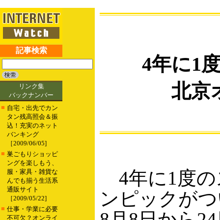
記事検索
4年に1
北京
リンク集
バックナンバー
■
自宅・出先でカン
タン残高照会＆振
込！充実のネット
バンキング
［2009/06/05]
■
巣ごもりショッピ
ングを楽しもう、
4年に1度の
服・家具・雑貨な
んでも揃う生活系
通販サイト
ンピックがつ
［2009/05/22]
■
仕事・学業に必要
8月8日から2
不可欠？オンライ