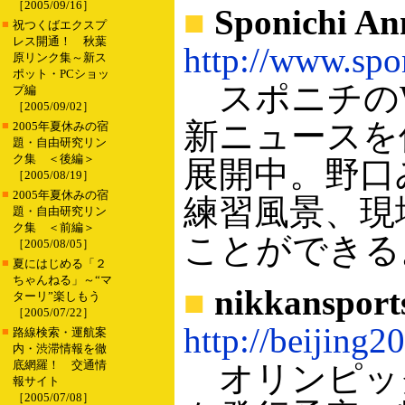
［2005/09/16］
■
Sponichi 
■
祝つくばエクスプ
レス開通！ 秋葉
http://www.spo
原リンク集～新ス
ポット・PCショッ
スポニチのW
プ編
［2005/09/02］
新ニュースを
■
2005年夏休みの宿
題・自由研究リン
ク集 ＜後編＞
展開中。野口
［2005/08/19］
■
2005年夏休みの宿
練習風景、現
題・自由研究リン
ク集 ＜前編＞
ことができる
［2005/08/05］
■
夏にはじめる「２
ちゃんねる」～“マ
■
nikkansp
ターリ”楽しもう
［2005/07/22］
http://beijing2
■
路線検索・運航案
内・渋滞情報を徹
底網羅！ 交通情
オリンピック
報サイト
［2005/07/08］