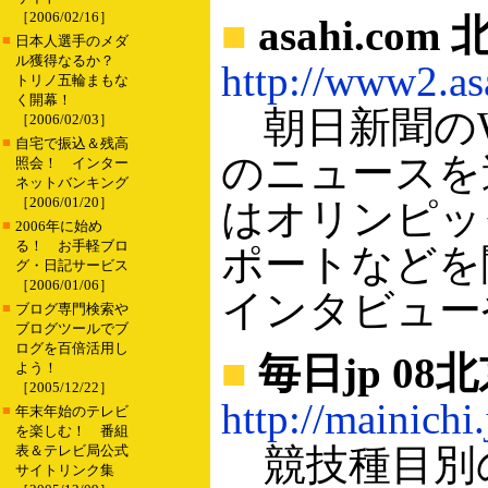
［2006/02/16］
■
asahi.com
■
日本人選手のメダ
ル獲得なるか？
http://www2.a
トリノ五輪まもな
く開幕！
朝日新聞のW
［2006/02/03］
■
自宅で振込＆残高
のニュースを
照会！ インター
ネットバンキング
［2006/01/20］
はオリンピッ
■
2006年に始め
る！ お手軽ブロ
ポートなどを
グ・日記サービス
［2006/01/06］
インタビュー
■
ブログ専門検索や
ブログツールでブ
ログを百倍活用し
■
毎日jp 08
よう！
［2005/12/22］
http://mainichi
■
年末年始のテレビ
を楽しむ！ 番組
競技種目別の
表＆テレビ局公式
サイトリンク集