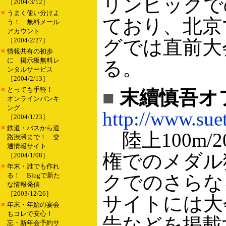
リンピックで
［2004/3/12］
■
うまく使い分けよ
ており、北京
う！ 無料メール
アカウント
［2004/2/27］
グでは直前大
■
情報共有の初歩
に 掲示板無料レ
る。
ンタルサービス
［2004/2/13］
■
とっても手軽！
■
末續慎吾オ
オンラインバンキ
ング
http://www.sue
［2004/1/23］
■
鉄道・バスから道
陸上100m/
路渋滞まで！ 交
通情報サイト
権でのメダル
［2004/1/08］
■
年末・誰でも作れ
る！ Blogで新た
クでのさらな
な情報発信
［2003/12/26］
サイトには大
■
年末・年始の宴会
もコレで安心！
告などを掲載
忘・新年会予約サ