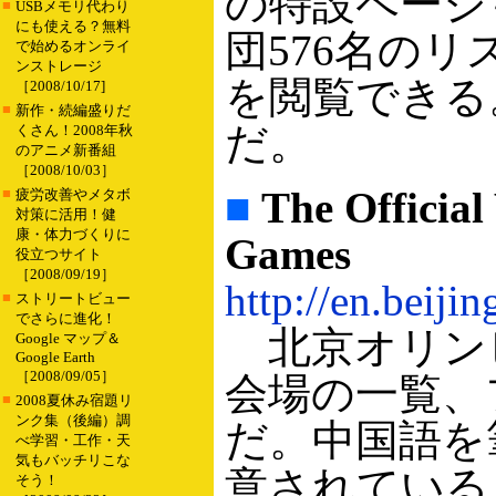
の特設ページ
■
USBメモリ代わり
にも使える？無料
団576名の
で始めるオンライ
ンストレージ
を閲覧できる
［2008/10/17]
■
新作・続編盛りだ
だ。
くさん！2008年秋
のアニメ新番組
［2008/10/03］
■
The Official
■
疲労改善やメタボ
対策に活用！健
康・体力づくりに
Games
役立つサイト
［2008/09/19］
http://en.beiji
■
ストリートビュー
でさらに進化！
北京オリン
Google マップ＆
Google Earth
［2008/09/05］
会場の一覧、
■
2008夏休み宿題リ
ンク集（後編）調
だ。中国語を
べ学習・工作・天
気もバッチリこな
意されている
そう！