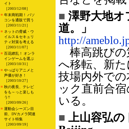
イト
［2003/12/08］
■
澤野大地オ
■
年末商戦期！ パソ
コンを通販で買う
道。」
［2003/11/21］
■
ネットの脅威・ウ
http://ameblo.j
イルス＆セキュリ
ティ対策を考える
［2003/11/07］
棒高跳びの第
■
百花繚乱！ オンラ
インゲームを選ぶ
へ移転、新た
［2003/10/31］
■
やっぱりアニメと
技場内外での
声優が好き！
［2003/10/27］
ック直前合宿
■
秋の夜長、テレビ
をも～っと楽しも
いる。
う!!
［2003/09/26］
■
運動会シーズン目
■
上山容弘のト
前、DVカメラ関連
サイト特集
［2003/09/19］