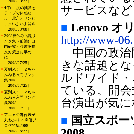
［2008/08/22］
サービスなど
■
4年に1度の興奮を
ライブで体感せ
よ！北京オリンピ
■
Lenovo
ックいよいよ開幕
［2008/08/08］
■
2008夏休み宿題リ
http://www-06.
ンク集（前編）自
由研究・読書感想
中国の政治
文対策はお早め
に！
きな話題とな
［2008/07/25］
■
夏到来！ ２ちゃ
ルドワイド・
んねる入門リンク
集2008
［2008/07/25］
ている。開会
■
夏到来！ ２ちゃ
んねる入門リンク
台演出が気に
集2008
［2008/07/11］
■
アニメの舞台裏が
■
国立スポーツ科
丸わかり？ 声優ブ
ログ特集2008
2008
［2008/06/27］