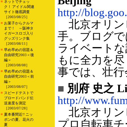
Beijing
■
ネットでチェッ
ク！ アイドル関連
http://blog.go
サイト徹底調査
［2003/08/25］
北京オリン
■
お菓子からクルマ
まで！ ～阪神タ
手。ブログで
イガースロゴ入り
グッズリンク集
［2003/08/11］
ライベートな
■
早め早めの宿題＆
自由研究2003＜後
もに全力を尽
編＞
［2003/08/08］
事では、壮行
■
早め早めの宿題＆
自由研究2003＜前
編＞
■
別府 史之 Life
［2003/08/07］
■
スピードテストで
http://www.fum
ブロードバンド伝
送速度を測定
［2003/07/28］
北京オリン
■
夏本番間近!! ニッ
ポンの夏、花火の
プロ自転車チ
夏