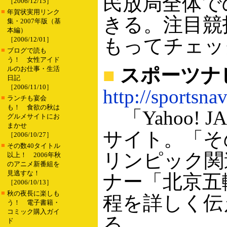
民放局全体で
［2006/12/15］
■
年賀状実用リンク
きる。注目競
集・2007年版（基
本編）
もってチェッ
［2006/12/01］
■
ブログで読も
う！ 女性アイド
■
スポーツナ
ルのお仕事・生活
日記
［2006/11/10］
http://sportsna
■
ランチも宴会
も！ 食欲の秋は
「Yahoo!
グルメサイトにお
まかせ
サイト。「そ
［2006/10/27］
■
その数40タイトル
リンピック関
以上！ 2006年秋
のアニメ新番組を
見逃すな！
ナー「北京五
［2006/10/13］
■
秋の夜長に楽しも
程を詳しく伝
う！ 電子書籍・
コミック購入ガイ
る。
ド