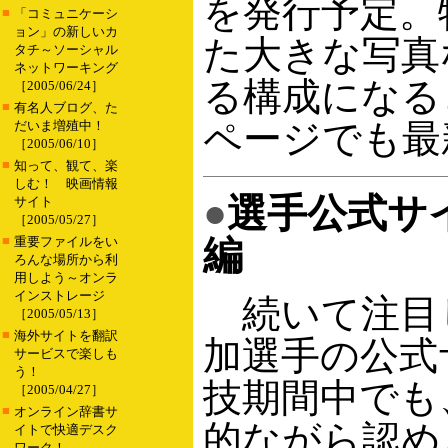
を発行予定。
■
「コミュニケーシ
ョン」の新しいカ
た大きな写真
タチ～ソーシャル
ネットワーキング
る構成になる
［2005/06/24］
■
有名人ブログ、た
ページでも最
だいま増殖中！
［2005/06/10］
■
知って、観て、楽
しむ！ 映画情報
●
選手公式サ
サイト
［2005/05/27］
■
編
重要ファイルをい
ろんな場所から利
用しよう～オンラ
インストレージ
続いて注目
［2005/05/13］
■
海外サイトを翻訳
加選手の公式
サービスで楽しも
う！
技期間中でも
［2005/04/27］
■
オンライン辞書サ
的ながら認め
イトで快適デスク
ワーク！