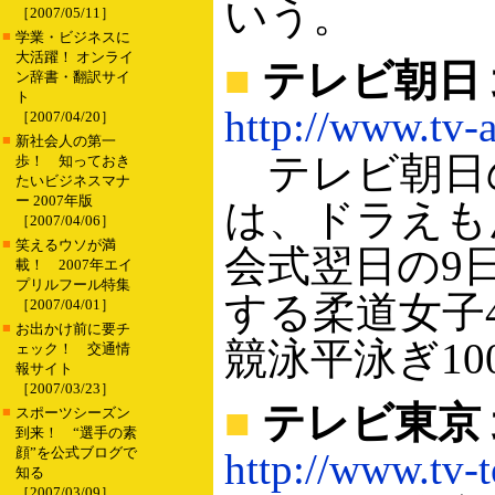
いう。
［2007/05/11］
■
学業・ビジネスに
大活躍！ オンライ
■
テレビ朝日
ン辞書・翻訳サイ
ト
http://www.tv-a
［2007/04/20］
■
新社会人の第一
テレビ朝日
歩！ 知っておき
たいビジネスマナ
ー 2007年版
は、ドラえも
［2007/04/06］
■
笑えるウソが満
会式翌日の9
載！ 2007年エイ
プリルフール特集
する柔道女子
［2007/04/01］
■
お出かけ前に要チ
競泳平泳ぎ1
ェック！ 交通情
報サイト
［2007/03/23］
■
テレビ東京 
■
スポーツシーズン
到来！ “選手の素
顔”を公式ブログで
http://www.tv-
知る
［2007/03/09］