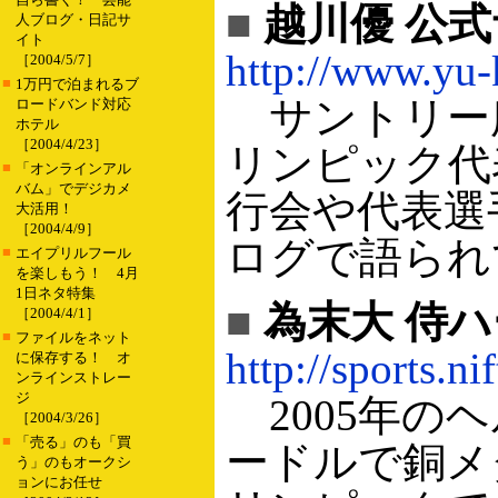
■
越川優 公
人ブログ・日記サ
イト
http://www.yu-
［2004/5/7］
■
1万円で泊まれるブ
サントリー
ロードバンド対応
ホテル
［2004/4/23］
リンピック代
■
「オンラインアル
バム」でデジカメ
行会や代表選
大活用！
［2004/4/9］
ログで語られ
■
エイプリルフール
を楽しもう！ 4月
1日ネタ特集
■
為末大 侍
［2004/4/1］
■
ファイルをネット
http://sports.n
に保存する！ オ
ンラインストレー
ジ
2005年の
［2004/3/26］
■
「売る」のも「買
ードルで銅メ
う」のもオークシ
ョンにお任せ