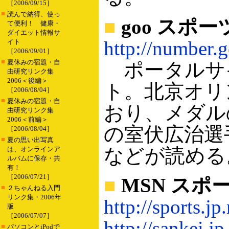
［2006/09/15］
■
読んで納得、使っ
■
goo スポーツ
て便利！ 健康・
ダイエット情報サ
http://number.g
イト
［2006/09/01］
■
夏休みの宿題・自
ポータルサイ
由研究リンク集
2006＜後編＞
ト。北京オリ
［2006/08/04］
■
夏休みの宿題・自
おり、メダル
由研究リンク集
2006＜前編＞
の室伏広治選
［2006/08/04］
■
夏の思い出写真
などが読める
は、オンラインア
ルバムに保存・共
有！
［2006/07/21］
■
MSN スポ
■
２ちゃんねる入門
リンク集・2006年
http://sports.j
版
［2006/07/07］
http://sankei.
■
パソコンとiPodで