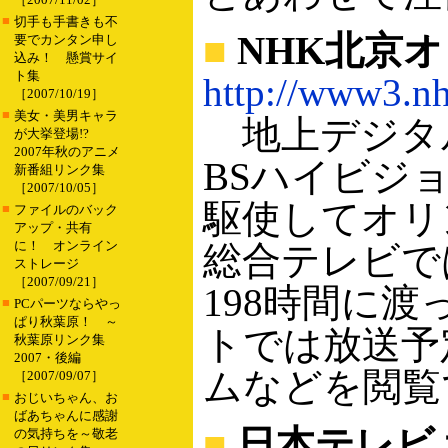
■
切手も手書きも不
■
NHK北京
要でカンタン申し
込み！ 懸賞サイ
ト集
http://www3.nh
［2007/10/19］
■
美女・美男キャラ
地上デジタル
が大挙登場!?
2007年秋のアニメ
BSハイビジ
新番組リンク集
［2007/10/05］
駆使してオリ
■
ファイルのバック
アップ・共有
に！ オンライン
総合テレビで
ストレージ
［2007/09/21］
198時間に
■
PCパーツならやっ
ぱり秋葉原！ ～
トでは放送予
秋葉原リンク集
2007・後編
ムなどを閲覧
［2007/09/07］
■
おじいちゃん、お
ばあちゃんに感謝
■
日本テレビ
の気持ちを～敬老