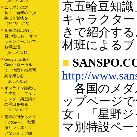
［2005/12/09］
京五輪豆知識
■
ニッポンの定
番！ 新年のご挨
キャラクター
拶に年賀状を
［2005/11/25］
きで紹介する
■
食事にお出かけ、
買い物にも！ オン
材班によるブ
ラインクーポンで
お得生活
［2005/11/11］
■
SANSPO
■
Google Earthと
Googleローカル
で、地図と衛星写
http://www.san
真を楽しむ！
［2005/10/21］
各国のメダ
■
オンライン詐欺に
ご注意！ フィッ
ップページで伝
シング・架空請求
の手口を知る
女」「星野ジ
［2005/10/07］
■
電気の街からメイ
ドの街へ!? 秋葉
マ別特設ペー
原リンク集～マニ
アなショップ編