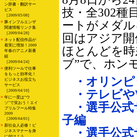
ン辞書・翻訳サー
技・全302
ビス
［2009/05/08]
ートがメダル
■
豚インフルエンザ
関連情報リンク集
［2009/04/28]
回はアジア開
■
ネット配信作品が
着実に増加！2009
ほとんどを時
年春のアニメ新番
組
ブ”で、ホン
［2009/04/24]
■
便利ツールで仕事
をもっと効率化！
・オリンピ
ビジネスお役立ち
サービス
・テレビや
［2009/04/10]
■
年に一度は“ウ
ソ”で笑おう！エイ
・選手公式
プリルフール特集
2009
子編
［2009/04/01]
■
新社会人必修！ビ
・選手公式
ジネスマナーを身
に付けよう