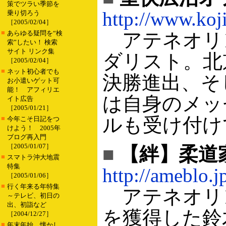
策でツラい季節を
http://www.koj
乗り切ろう
［2005/02/04］
■
あらゆる疑問を“検
アテネオリ
索”したい！ 検索
サイト リンク集
ダリスト。北
［2005/02/04］
■
ネット初心者でも
決勝進出、そ
お小遣いゲット可
能！ アフィリエ
は自身のメッ
イト広告
［2005/01/21］
ルも受け付け
■
今年こそ日記をつ
けよう！ 2005年
ブログ再入門
［2005/01/07］
■
【絆】柔道
■
スマトラ沖大地震
特集
http://ameblo.j
［2005/01/06］
■
行く年来る年特集
アテネオリン
～テレビ、初日の
出、初詣など
を獲得した鈴
［2004/12/27］
■
年末年始、懐かし