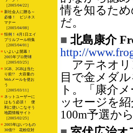
［2005/04/22］
情を知るため
■
新社会人に贈る～
必修！ ビジネス
だ。
マナー
［2005/04/08］
■
恒例！ 4月1日エイ
■
北島康介 Fro
プリルフール特集
［2005/04/01］
http://www.fro
■
いよいよ開幕！
2005年プロ野球
アテネオリンピ
［2005/03/25］
■
1GB、2GBは当た
目で金メダル
り前!? 大容量の
Webメールを使お
う
ト。「康介メ
［2005/03/11］
■
ネットユーザーに
ッセージを紹
はもう必須！ 便
利に使いこなそう
100m予選か
地図情報サイト
［2005/02/25］
■
2005年はいつもの
■
室伏広治オ
30倍!? 花粉症対