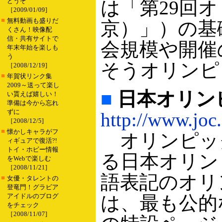
どうぞ
は「第29回オ
［2009/01/09]
■
無料動画も盛りだ
京）」）の基
くさん！映像配
信・共有サイトで
会規模や開催
年末年始を楽しも
う
そうオリンピ
［2008/12/19]
■
年賀状リンク集
2009～送って楽し
■
日本オリン
い貰えば嬉しい！
準備は今から忘れ
ずに
http://www.joc.
［2008/12/5]
■
懐かしキャラがフ
オリンピッ
ィギュアで復活?!
トイ・ホビー情報
る日本オリン
をWebで楽しむ
［2008/11/21]
語表記のオリ
■
女優・タレントの
登竜門！グラビア
アイドルのブログ
は、最も公的
をチェック
［2008/11/07]