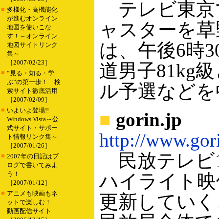
テレビ東京
■
多様化・高機能化
が進むオンライン
ャスターを草
地図を使いこな
す！～オンライン
は、午後6時3
地図サイトリンク
集～
［2007/02/23］
道男子81kg
■
“見る・知る・学
ぶ”の第一歩！ 検
ル予選などを
索サイト徹底活用
［2007/02/09］
■
いよいよ登場!!
■
gorin.jp
Windows Vista～公
式サイト・サポー
http://www.gori
ト情報リンク集～
［2007/01/26］
民放テレビ1
■
2007年の日記はブ
ログで書いてみよ
う！
ハイライト映
［2007/01/12］
■
アニメも映画もネ
更新していく
ットで楽しむ！
動画配信サイト