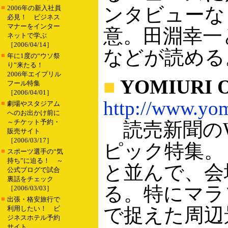
■
ンタビューな
2006年の新入社員
必見！ ビジネス
マナーをインター
意。田淵幸一
ネットで学ぶ
［2006/04/14］
などが読める
■
年に1度の“ウソ祭
り”来たる！
2006年エイプリル
■
YOMIURI 
フール特集
［2006/04/01］
http://www.yom
■
劇場やスタジアム
へのお出かけ前に
～チケット予約・
読売新聞のW
販売サイト
［2006/03/17］
ピック特集。
■
スポーツ選手の“気
持ち”に迫る！ ～
と並んで、会
公式ブログで試合
裏話をチェック
る。特にマラ
［2006/03/03］
■
出張・格安旅行で
で捉えた周辺
利用したい！ ビ
ジネスホテル予約
サイト