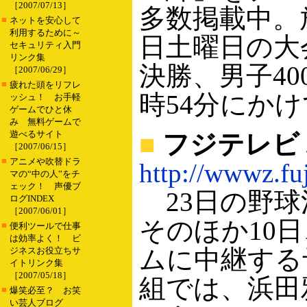
［2007/07/13］
多数掲載中。
■
ネットを安心して
利用するために～
日土曜日の大
セキュリティ入門
リンク集
決勝、男子40
［2007/06/29］
■
疲れた頭をリフレ
時54分にか
ッシュ！ お手軽
ゲームでひと休
み 無料ゲームで
遊べるサイト
■
フジテレビ
［2007/06/15］
■
アニメや吹替ドラ
http://wwwz.fuj
マの“中の人”をチ
ェック！ 声優ブ
23日の野球
ログINDEX
［2007/06/01］
そのほか10
■
便利ツールで仕事
は効率よく！ ビ
ムに中継する
ジネスお役立ちサ
イトリンク集
［2007/05/18］
組では、浜田
■
爆笑必至？ お笑
い芸人ブログ