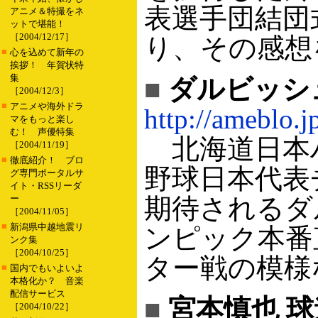
表選手団結団
アニメ＆特撮をネ
ットで堪能！
［2004/12/17］
り、その感想
■
心を込めて新年の
挨拶！ 年賀状特
集
■
ダルビッシュ有 
［2004/12/3］
■
アニメや海外ドラ
http://ameblo.j
マをもっと楽し
む！ 声優特集
北海道日本
［2004/11/19］
■
徹底紹介！ ブロ
野球日本代表
グ専門ポータルサ
イト・RSSリーダ
ー
期待されるダ
［2004/11/05］
■
新潟県中越地震リ
ンピック本番
ンク集
［2004/10/25］
ター戦の模様
■
国内でもいよいよ
本格化か？ 音楽
配信サービス
■
宮本慎也 
［2004/10/22］