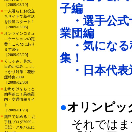
子編
［2009/03/19]
■
一人暮らしお役立
ちサイトで新生活
・選手公式
を快適スタート！
［2009/03/06]
業団編
■
オンラインコミュ
ニケーションの定
・気になる
番！こんなにあり
ますSNS
集！
［2009/02/20]
■
くしゃみ、鼻水、
・日本代表
目のかゆみ……し
っかり対策！花粉
症特集2009
［2009/02/06]
■
お出かけをもっと
効率的に！乗換案
内・交通情報サイ
●
オリンピッ
ト
［2009/01/23]
■
無料で始める！ お
それではま
手軽ブログ2009～
日記・アルバムに