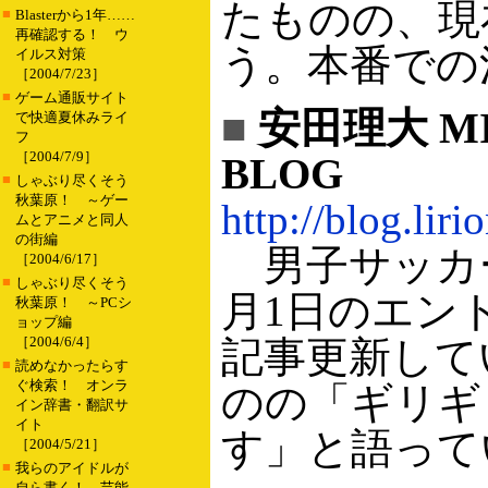
たものの、現
■
Blasterから1年……
再確認する！ ウ
う。本番での
イルス対策
［2004/7/23］
■
ゲーム通販サイト
■
安田理大 MIC
で快適夏休みライ
フ
［2004/7/9］
BLOG
■
しゃぶり尽くそう
秋葉原！ ～ゲー
http://blog.liri
ムとアニメと同人
の街編
男子サッカー
［2004/6/17］
■
しゃぶり尽くそう
月1日のエン
秋葉原！ ～PCシ
ョップ編
［2004/6/4］
記事更新して
■
読めなかったらす
ぐ検索！ オンラ
のの「ギリギ
イン辞書・翻訳サ
イト
す」と語って
［2004/5/21］
■
我らのアイドルが
自ら書く！ 芸能