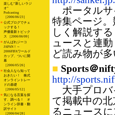
楽しむ“新しいラジ
ポータルサイ
オ”
Podcasting
［2006/06/23］
特集ページ。競
■
公式ブログでチェ
ックする！
しく解説する
声優最新トピック
ス ［2006/06/09］
ュースと連動
■
がんばれジーコ
JAPAN！～
ど読み物が多
2006FIFAワールド
カップ、ついに開
幕
■
Sports＠ni
［2006/05/26］
■
社会人なら知って
おきたい！ 株式
http://sports.ni
オンライントレー
ドの基礎
大手プロバイ
［2006/05/12］
■
気になる言葉を探
て掲載中の北
す、調べる！ オ
ンライン辞書・翻
るニュースに
訳サイト
［2006/04/28］