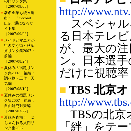
の日リンク集
［2007/09/05］
http://www.ntv.
■
著名企業も続々進
出！ 「Second
スペシャル
Life」通になるサ
イト集
る日本テレビ
［2007/09/03］
■
メイドとマニアが
が、最大の注
行き交う街～秋葉
原リンク集2007・
前編
ン。日本選手
［2007/08/24］
■
夏休みの宿題リン
だけに視聴率
ク集2007 後編：
調べ物・工作・天
気編
■
TBS 北京
［2007/08/10］
■
夏休みの宿題リン
http://www.tbs.
ク集2007 前編：
自由研究対策編
TBSの北京
［2007/07/27］
■
夏休み直前！ ２
「絆」をテー
ちゃんねる入門リ
ンク集2007