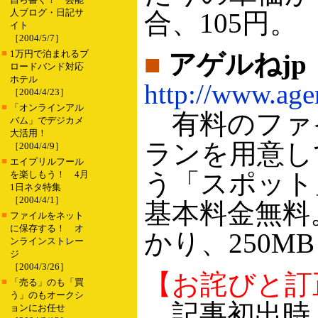
人ブログ・日記サ
合、105円。
イト
［2004/5/7］
■
1万円で泊まれるブ
■
アゲルねjp
ロードバンド対応
ホテル
http://www.ager
［2004/4/23］
■
「オンラインアル
有料のファ
バム」でデジカメ
大活用！
ランを用意し
［2004/4/9］
■
エイプリルフール
う「スポット
を楽しもう！ 4月
1日ネタ特集
［2004/4/1］
基本料金無料
■
ファイルをネット
に保存する！ オ
かり、250M
ンラインストレー
ジ
［2004/3/26］
【お詫びと訂正 20
■
「売る」のも「買
う」のもオークシ
記事初出時
ョンにお任せ