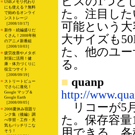
ビスの1つと
■
USBメモリ代わり
にも使える？無料
た。注目した
で始めるオンライ
ンストレージ
可能という大
［2008/10/17]
■
新作・続編盛りだ
大サイズも5
くさん！2008年秋
のアニメ新番組
［2008/10/03］
た、他のユー
■
疲労改善やメタボ
対策に活用！健
る。
康・体力づくりに
役立つサイト
［2008/09/19］
■
quanp
■
ストリートビュー
でさらに進化！
http://www.qu
Google マップ＆
Google Earth
［2008/09/05］
リコーが5月
■
2008夏休み宿題リ
ンク集（後編）調
た。保存容量1
べ学習・工作・天
気もバッチリこな
用できる。各
そう！