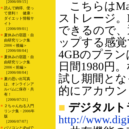
［2006/09/15］
こちらはMa
■
読んで納得、使っ
て便利！ 健康・
ストレージ。M
ダイエット情報サ
イト
できるので、
［2006/09/01］
■
夏休みの宿題・自
ップする感覚
由研究リンク集
2006＜後編＞
4GBのプラン
［2006/08/04］
■
夏休みの宿題・自
由研究リンク集
日間1980円
2006＜前編＞
［2006/08/04］
試し期間とな
■
夏の思い出写真
は、オンラインア
的にアカウン
ルバムに保存・共
有！
［2006/07/21］
■
デジタルト
■
２ちゃんねる入門
リンク集・2006年
http://www.digi
版
［2006/07/07］
■
パソコンとiPodで