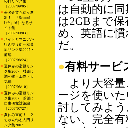
の日リンク集
は自動的に同
［2007/09/05］
■
著名企業も続々進
は2GBまで
出！ 「Second
Life」通になるサ
イト集
め、英語に慣
［2007/09/03］
■
メイドとマニアが
だ。
行き交う街～秋葉
原リンク集2007・
前編
［2007/08/24］
●
有料サービ
■
夏休みの宿題リン
ク集2007 後編：
調べ物・工作・天
より大容量
気編
［2007/08/10］
ージを使いた
■
夏休みの宿題リン
ク集2007 前編：
討してみよう
自由研究対策編
［2007/07/27］
■
夏休み直前！ ２
ない、完全有
ちゃんねる入門リ
ンク集2007