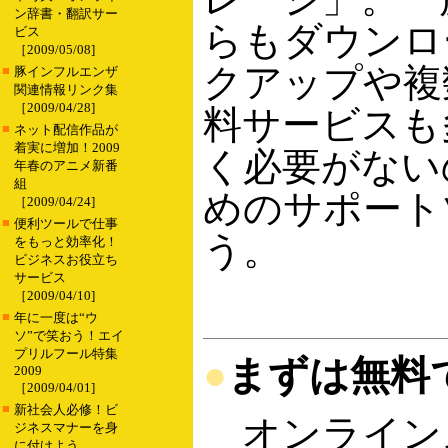
ン辞書・翻訳サー
らもダウンロ
ビス
［2009/05/08]
クアップや複
■
豚インフルエンザ
関連情報リンク集
［2009/04/28]
料サービスも
■
ネット配信作品が
着実に増加！2009
く必要がない
年春のアニメ新番
組
めのサポート
［2009/04/24]
■
便利ツールで仕事
う。
をもっと効率化！
ビジネスお役立ち
サービス
［2009/04/10]
■
年に一度は“ウ
ソ”で笑おう！エイ
プリルフール特集
●
まずは無料
2009
［2009/04/01]
■
新社会人必修！ビ
オンライン
ジネスマナーを身
に付けよう