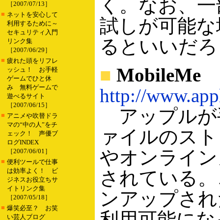
く。なお、一
［2007/07/13］
■
ネットを安心して
試しが可能な
利用するために～
セキュリティ入門
るといいだろ
リンク集
［2007/06/29］
■
疲れた頭をリフレ
■
MobileMe
ッシュ！ お手軽
ゲームでひと休
み 無料ゲームで
http://www.app
遊べるサイト
［2007/06/15］
アップルが
■
アニメや吹替ドラ
マの“中の人”をチ
ァイルのスト
ェック！ 声優ブ
ログINDEX
やオンライン
［2007/06/01］
■
便利ツールで仕事
は効率よく！ ビ
されている。
ジネスお役立ちサ
イトリンク集
ンアップされた
［2007/05/18］
■
爆笑必至？ お笑
利用可能にな
い芸人ブログ