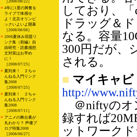
［2008/08/22］
しており、「q
■
4年に1度の興奮を
ライブで体感せ
よ！北京オリンピ
ドラッグ＆ド
ックいよいよ開幕
［2008/08/08］
なる。容量10G
■
2008夏休み宿題リ
ンク集（前編）自
300円だが
由研究・読書感想
文対策はお早め
される。
に！
［2008/07/25］
■
夏到来！ ２ちゃ
■
マイキャビ
んねる入門リンク
集2008
［2008/07/25］
http://www.nift
■
夏到来！ ２ちゃ
んねる入門リンク
＠nifty
集2008
［2008/07/11］
録すれば20
■
アニメの舞台裏が
丸わかり？ 声優ブ
ットワークド
ログ特集2008
［2008/06/27］