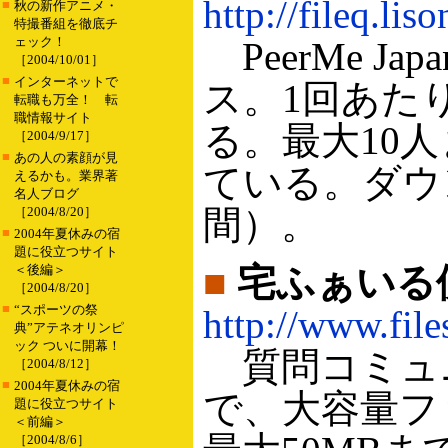
http://fileq.lis
■
秋の新作アニメ・
特撮番組を徹底チ
ェック！
PeerMe 
［2004/10/01］
■
インターネットで
ス。1回あた
転職も万全！ 転
職情報サイト
る。最大10
［2004/9/17］
■
あの人の素顔が見
ている。ダウ
えるかも。業界著
名人ブログ
間）。
［2004/8/20］
■
2004年夏休みの宿
題に役立つサイト
■
宅ふぁいる
＜後編＞
［2004/8/20］
■
“スポーツの祭
http://www.file
典”アテネオリンピ
ック ついに開幕！
質問コミュ
［2004/8/12］
■
2004年夏休みの宿
で、大容量フ
題に役立つサイト
＜前編＞
［2004/8/6］