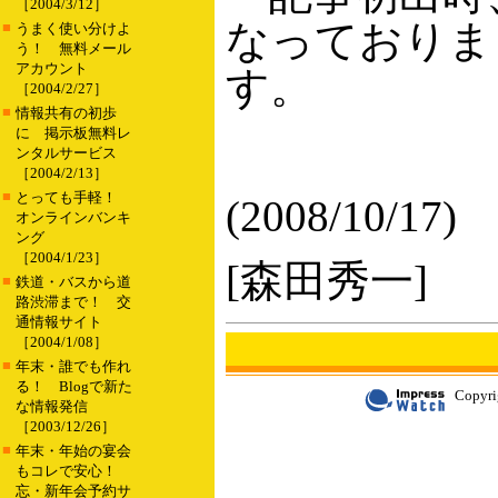
［2004/3/12］
なっておりま
■
うまく使い分けよ
う！ 無料メール
アカウント
す。
［2004/2/27］
■
情報共有の初歩
に 掲示板無料レ
ンタルサービス
［2004/2/13］
■
とっても手軽！
(2008/10/17)
オンラインバンキ
ング
［2004/1/23］
[森田秀一]
■
鉄道・バスから道
路渋滞まで！ 交
通情報サイト
［2004/1/08］
■
年末・誰でも作れ
る！ Blogで新た
Copyri
な情報発信
［2003/12/26］
■
年末・年始の宴会
もコレで安心！
忘・新年会予約サ