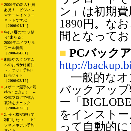
■
2006年の新入社員
ン」は初期費用
必見！ ビジネス
マナーをインター
1890円。な
ネットで学ぶ
［2006/04/14］
■
間となってお
年に1度の“ウソ祭
り”来たる！
2006年エイプリル
フール特集
■
PCバックア
［2006/04/01］
■
劇場やスタジアム
http://backup.b
へのお出かけ前に
～チケット予約・
一般的なオ
販売サイト
［2006/03/17］
バックアップ
■
スポーツ選手の“気
持ち”に迫る！ ～
公式ブログで試合
ー「BIGLO
裏話をチェック
［2006/03/03］
をインストー
■
出張・格安旅行で
利用したい！ ビ
って自動的に
ジネスホテル予約
サイト