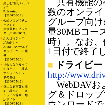
共有機能の
楽しむ“新しいラジ
オ”
数のオンライ
Podcasting
［2006/06/23］
グループ向け
■
公式ブログでチェ
ックする！
量30MBコー
声優最新トピック
ス ［2006/06/09］
■
時）。なお、
がんばれジーコ
JAPAN！～
2006FIFAワールド
1日付で終了
カップ、ついに開
幕
［2006/05/26］
■
ドライビー
■
社会人なら知って
おきたい！ 株式
http://www.driv
オンライントレー
ドの基礎
WebDAVお
［2006/05/12］
■
気になる言葉を探
す、調べる！ オ
グ＆ドロップ
ンライン辞書・翻
訳サイト
ウンロードで
［2006/04/28］