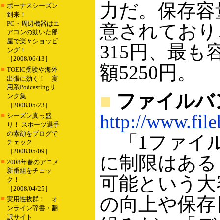
力だ。保存容
■
ボーナスシーズン
到来！
PC・周辺機器はエ
意されており
アコンの効いた部
屋で楽々ショッピ
315円、最
ング！
［2008/06/13］
額5250円。
■
TOEIC受験や海外
出張に効く！ 実
用系Podcastingリ
■
ファイルバ
ンク集
［2008/05/23］
http://www.file
■
シーズン真っ盛
り！ スポーツ選手
の素顔をブログで
「1ファイル
チェック
［2008/05/09］
に制限はある
■
2008年春のアニメ
新番組をチェッ
可能という大
ク！
［2008/04/25］
の向上や保存
■
実用性抜群！ オ
ンライン辞書・翻
訳サイト