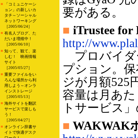
■
「コミュニケーシ
要がある。
ョン」の新しいカ
タチ～ソーシャル
ネットワーキング
■
iTrustee for 
［2005/06/24］
■
有名人ブログ、た
だいま増殖中！
http://www.plal
［2005/06/10］
■
知って、観て、楽
プロバイダ
しむ！ 映画情報
サイト
プション。保
［2005/05/27］
■
重要ファイルをい
ジが月額52
ろんな場所から利
用しよう～オンラ
容量は月あた
インストレージ
［2005/05/13］
■
海外サイトを翻訳
トサービス」
サービスで楽しも
う！
［2005/04/27］
■
WAKWAK
■
オンライン辞書サ
イトで快適デスク
ワーク！