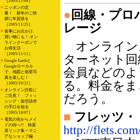
［2005/12/09］
■
ニッポンの定
●
回線・プロ
番！ 新年のご挨
拶に年賀状を
レージ
［2005/11/25］
■
食事にお出かけ、
買い物にも！ オン
オンライン
ラインクーポンで
お得生活
［2005/11/11］
ターネット回
■
Google Earthと
Googleローカル
会員などのよ
で、地図と衛星写
真を楽しむ！
る。料金をま
［2005/10/21］
■
オンライン詐欺に
だろう。
ご注意！ フィッ
シング・架空請求
の手口を知る
［2005/10/07］
■
フレッツ・
■
電気の街からメイ
ドの街へ!? 秋葉
http://flets.com
原リンク集～マニ
アなショップ編