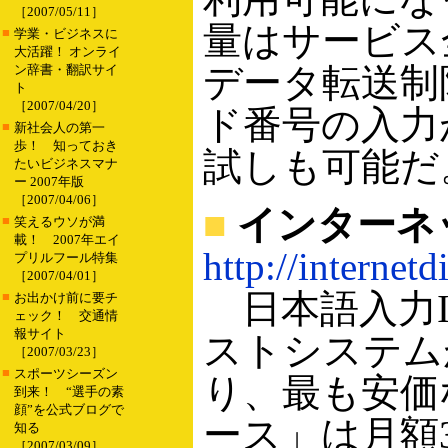
［2007/05/11］
量はサービス全
■
学業・ビジネスに
大活躍！ オンライ
データ転送制
ン辞書・翻訳サイ
ト
［2007/04/20］
ド番号の入力
■
新社会人の第一
歩！ 知っておき
試しも可能だ
たいビジネスマナ
ー 2007年版
［2007/04/06］
■
インターネ
■
笑えるウソが満
載！ 2007年エイ
http://internetd
プリルフール特集
［2007/04/01］
日本語入力I
■
お出かけ前に要チ
ェック！ 交通情
報サイト
ストシステム
［2007/03/23］
■
スポーツシーズン
り、最も安価な保
到来！ “選手の素
顔”を公式ブログで
ース」は月額
知る
［2007/03/09］