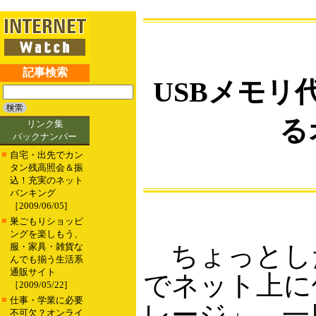
記事検索
USBメモリ
る
リンク集
バックナンバー
■
自宅・出先でカン
タン残高照会＆振
込！充実のネット
バンキング
［2009/06/05]
■
巣ごもりショッピ
ングを楽しもう、
ちょっとし
服・家具・雑貨な
んでも揃う生活系
通販サイト
でネット上に
［2009/05/22]
■
仕事・学業に必要
レージ」。一
不可欠？オンライ