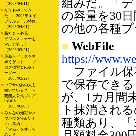
組みだ。「デ
［2008/04/11］
■
今年もやってき
の容量を30
た！ 2008年エイ
プリルフール特集
の他の各種プ
［2008/04/01］
■
新社会人必見！
ビジネスマナーを
■
WebFile
Webで学ぼう
［2008/03/21］
https://www.web
■
最新トピックを素
早くゲット！ ブ
ログ検索＆RSSリ
ファイル保存
ーダー
［2008/02/22］
で保存できる
■
ウワサのあの人も
書いている？ ～
が、1カ月間
芸能人公式ブログ
INDEX
ト抹消される
［2008/02/08］
■
みんなの知識やノ
ウハウをWebサイ
種類あり、「3
トに集約～
「Wiki」を使って
月額料金30
みよう