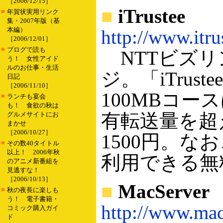
［2006/12/15］
■
iTrustee
■
年賀状実用リンク
集・2007年版（基
本編）
http://www.itru
［2006/12/01］
■
ブログで読も
NTTビズリ
う！ 女性アイド
ルのお仕事・生活
ジ。「iTru
日記
［2006/11/10］
100MBコー
■
ランチも宴会
も！ 食欲の秋は
有転送量を超
グルメサイトにお
まかせ
［2006/10/27］
1500円。な
■
その数40タイトル
以上！ 2006年秋
利用できる無
のアニメ新番組を
見逃すな！
［2006/10/13］
■
MacServer
■
秋の夜長に楽しも
う！ 電子書籍・
http://www.mac
コミック購入ガイ
ド