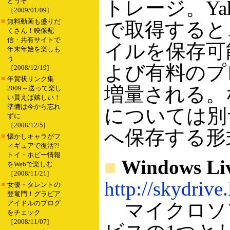
どうぞ
トレージ。Yaho
［2009/01/09]
■
無料動画も盛りだ
で取得すると
くさん！映像配
信・共有サイトで
イルを保存可能。
年末年始を楽しも
う
よび有料のプ
［2008/12/19]
■
年賀状リンク集
増量される。
2009～送って楽し
い貰えば嬉しい！
準備は今から忘れ
については別サ
ずに
［2008/12/5]
へ保存する形
■
懐かしキャラがフ
ィギュアで復活?!
トイ・ホビー情報
■
Windows Li
をWebで楽しむ
［2008/11/21]
http://skydrive
■
女優・タレントの
登竜門！グラビア
アイドルのブログ
マイクロソフト
をチェック
［2008/11/07]