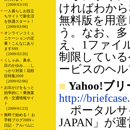
ければわから
［2009/03/19]
■
一人暮らしお役立
ちサイトで新生活
無料版を用意
を快適スタート！
［2009/03/06]
う。なお、多
■
オンラインコミュ
ニケーションの定
え、1ファイ
番！こんなにあり
ますSNS
制限している
［2009/02/20]
■
くしゃみ、鼻水、
ービスのヘル
目のかゆみ……し
っかり対策！花粉
症特集2009
［2009/02/06]
■
Yahoo!
■
お出かけをもっと
効率的に！乗換案
http://briefcase
内・交通情報サイ
ト
ポータルサイト
［2009/01/23]
■
無料で始める！ お
JAPAN」が
手軽ブログ2009～
日記・アルバムに