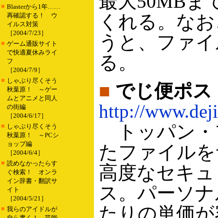
最大50MB
■
Blasterから1年……
くれる。なお
再確認する！ ウ
イルス対策
［2004/7/23］
うと、ファイ
■
ゲーム通販サイト
で快適夏休みライ
る。
フ
［2004/7/9］
■
しゃぶり尽くそう
■
でじ便ポス
秋葉原！ ～ゲー
ムとアニメと同人
http://www.dej
の街編
［2004/6/17］
トッパン・
■
しゃぶり尽くそう
秋葉原！ ～PCシ
ョップ編
たファイルを
［2004/6/4］
■
読めなかったらす
高度なセキュ
ぐ検索！ オンラ
イン辞書・翻訳サ
ス。パーソナ
イト
［2004/5/21］
たりの単価が
■
我らのアイドルが
自ら書く！ 芸能