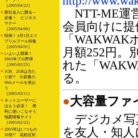
http://www.wa
［2005/04/22］
NTT-ME運
■
新社会人に贈る～
必修！ ビジネス
会員向けに提
マナー
［2005/04/08］
「WAKWAK
■
恒例！ 4月1日エイ
プリルフール特集
［2005/04/01］
月額252円
■
いよいよ開幕！
2005年プロ野球
れた「WAKW
［2005/03/25］
■
1GB、2GBは当た
る。
り前!? 大容量の
Webメールを使お
う
［2005/03/11］
●
大容量ファ
■
ネットユーザーに
はもう必須！ 便
利に使いこなそう
デジカメ写
地図情報サイト
［2005/02/25］
を友人・知人
■
2005年はいつもの
30倍!? 花粉症対