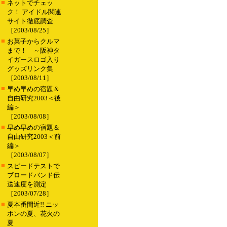
■
ネットでチェッ
ク！ アイドル関連
サイト徹底調査
［2003/08/25］
■
お菓子からクルマ
まで！ ～阪神タ
イガースロゴ入り
グッズリンク集
［2003/08/11］
■
早め早めの宿題＆
自由研究2003＜後
編＞
［2003/08/08］
■
早め早めの宿題＆
自由研究2003＜前
編＞
［2003/08/07］
■
スピードテストで
ブロードバンド伝
送速度を測定
［2003/07/28］
■
夏本番間近!! ニッ
ポンの夏、花火の
夏