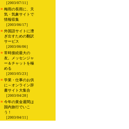
［2003/07/11］
■
梅雨の長雨に、天
気・気象サイトで
情報収集
［2003/06/17］
■
外国語サイトに漕
ぎ出すための翻訳
サービス
［2003/06/06］
■
常時接続最大の
友。メッセンジャ
ー＆チャットを極
める
［2003/05/23］
■
学業・仕事のお供
に～オンライン辞
書サイト大集合
［2003/04/28］
■
今年の黄金週間は
国内旅行でいこ
う！
［2003/04/11］