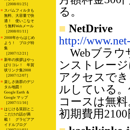
［2008/01/25］
る。
■
スパムフィルタも
無料、大容量で快
適！ 使いこなそ
■
NetDrive
う無料Webメール
［2008/01/11］
http://www.net-
■
2008年からはじめ
よう！ ブログ特
集
Webブラウ
［2007/12/21］
■
新年の挨拶はやっ
ンストレージ
ぱりコレ！ 年賀
状リンク集2008
アクセスでき
［2007/12/07］
■
楽しさ抜群のデジ
ルしている。保存
タル地図！
Google Earth ＆
Google マップ
コースは無料。10
［2007/11/16］
■
はじける笑顔とこ
初期費用210
こだけの話が満
載！ グラビアア
イドルブログ
［2007/11/02］