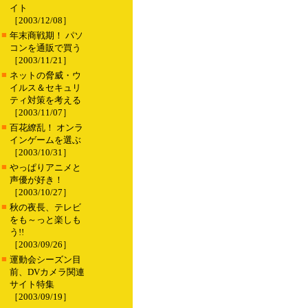
イト
［2003/12/08］
■
年末商戦期！ パソ
コンを通販で買う
［2003/11/21］
■
ネットの脅威・ウ
イルス＆セキュリ
ティ対策を考える
［2003/11/07］
■
百花繚乱！ オンラ
インゲームを選ぶ
［2003/10/31］
■
やっぱりアニメと
声優が好き！
［2003/10/27］
■
秋の夜長、テレビ
をも～っと楽しも
う!!
［2003/09/26］
■
運動会シーズン目
前、DVカメラ関連
サイト特集
［2003/09/19］