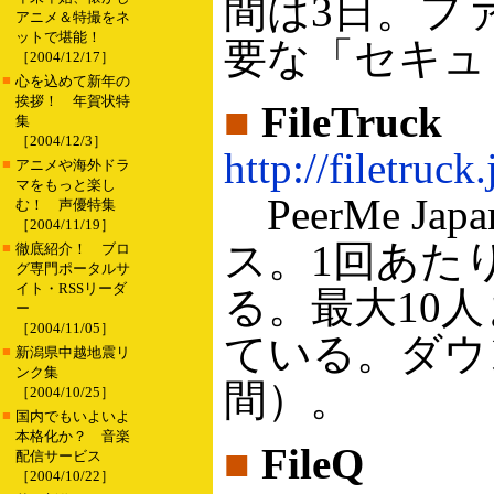
間は3日。フ
アニメ＆特撮をネ
ットで堪能！
要な「セキュ
［2004/12/17］
■
心を込めて新年の
挨拶！ 年賀状特
■
FileTruck
集
［2004/12/3］
http://filetruck.
■
アニメや海外ドラ
マをもっと楽し
PeerMe 
む！ 声優特集
［2004/11/19］
ス。1回あた
■
徹底紹介！ ブロ
グ専門ポータルサ
イト・RSSリーダ
る。最大10
ー
［2004/11/05］
ている。ダウ
■
新潟県中越地震リ
ンク集
間）。
［2004/10/25］
■
国内でもいよいよ
本格化か？ 音楽
■
FileQ
配信サービス
［2004/10/22］