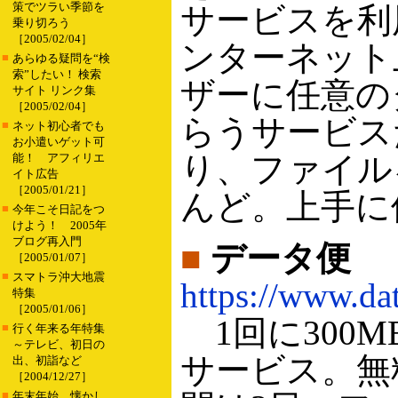
策でツラい季節を
サービスを利
乗り切ろう
［2005/02/04］
ンターネット
■
あらゆる疑問を“検
索”したい！ 検索
ザーに任意の
サイト リンク集
［2005/02/04］
らうサービス
■
ネット初心者でも
お小遣いゲット可
り、ファイル
能！ アフィリエ
イト広告
［2005/01/21］
んど。上手に
■
今年こそ日記をつ
けよう！ 2005年
ブログ再入門
■
データ便
［2005/01/07］
■
スマトラ沖大地震
https://www.dat
特集
［2005/01/06］
1回に300
■
行く年来る年特集
～テレビ、初日の
サービス。無
出、初詣など
［2004/12/27］
■
年末年始、懐かし