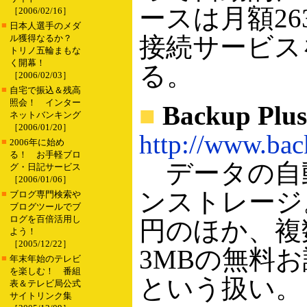
ースは月額26
［2006/02/16］
■
日本人選手のメダ
接続サービス
ル獲得なるか？
トリノ五輪まもな
く開幕！
る。
［2006/02/03］
■
自宅で振込＆残高
照会！ インター
■
Backup Plus
ネットバンキング
［2006/01/20］
http://www.bac
■
2006年に始め
る！ お手軽ブロ
データの自
グ・日記サービス
［2006/01/06］
ンストレージ。
■
ブログ専門検索や
ブログツールでブ
ログを百倍活用し
円のほか、複
よう！
［2005/12/22］
3MBの無料
■
年末年始のテレビ
を楽しむ！ 番組
という扱い。
表＆テレビ局公式
サイトリンク集