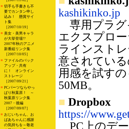
■
kashikinko.
■
切手も手書きも不
kashikinko.jp
要でカンタン申し
込み！ 懸賞サイ
専用プラグイ
ト集
［2007/10/19］
エクスプロー
■
美女・美男キャラ
が大挙登場!?
2007年秋のアニメ
ラインストレ
新番組リンク集
［2007/10/05］
意されている
■
ファイルのバック
アップ・共有
用感を試すの
に！ オンライン
ストレージ
［2007/09/21］
50MB。
■
PCパーツならやっ
ぱり秋葉原！ ～
秋葉原リンク集
■
Dropbox
2007・後編
［2007/09/07］
https://www.ge
■
おじいちゃん、お
ばあちゃんに感謝
PC上のデー
の気持ちを～敬老