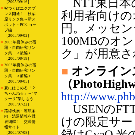
NTT東日本
［2005/09/16］
■
祝つくばエクスプ
利用者向けの
レス開通！ 秋葉
原リンク集～新ス
円。メッセン
ポット・PCショッ
プ編
［2005/09/02］
100MBのオ
■
2005年夏休みの宿
題・自由研究リン
ク」が用意さ
ク集 ＜後編＞
［2005/08/19］
■
2005年夏休みの宿
■
オンライン
題・自由研究リン
ク集 ＜前編＞
（PhotoHigh
［2005/08/05］
■
夏にはじめる「２
http://www.phb
ちゃんねる」～“マ
ターリ”楽しもう
［2005/07/22］
USENのFT
■
路線検索・運航案
内・渋滞情報を徹
けの限定サー
底網羅！ 交通情
報サイト
録はGyaO
［2005/07/08］