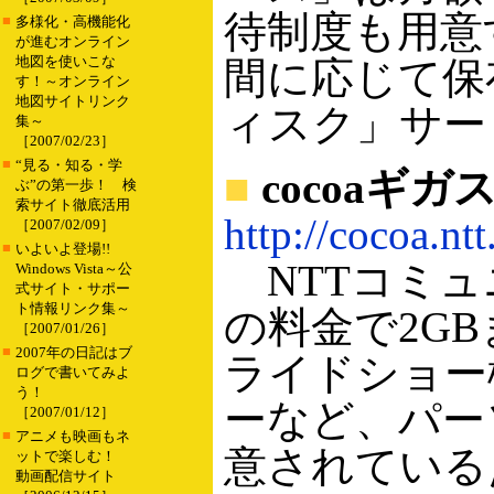
待制度も用意
■
多様化・高機能化
が進むオンライン
地図を使いこな
間に応じて保
す！～オンライン
地図サイトリンク
ィスク」サー
集～
［2007/02/23］
■
“見る・知る・学
■
cocoaギ
ぶ”の第一歩！ 検
索サイト徹底活用
http://cocoa.nt
［2007/02/09］
■
いよいよ登場!!
NTTコミュ
Windows Vista～公
式サイト・サポー
ト情報リンク集～
の料金で2G
［2007/01/26］
■
2007年の日記はブ
ライドショー
ログで書いてみよ
う！
ーなど、パー
［2007/01/12］
■
アニメも映画もネ
意されている
ットで楽しむ！
動画配信サイト