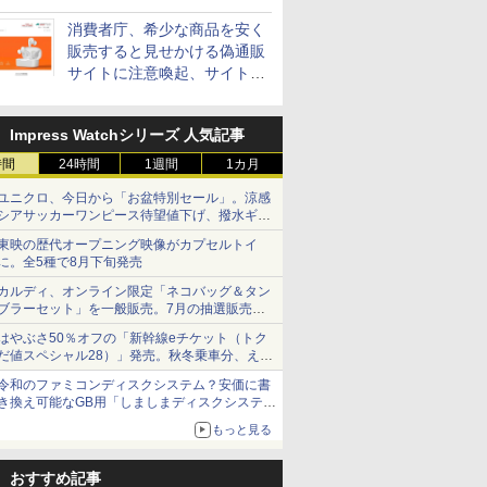
消費者庁、希少な商品を安く
販売すると見せかける偽通販
サイトに注意喚起、サイト名
とドメイン名を公表
Impress Watchシリーズ 人気記事
時間
24時間
1週間
1カ月
ユニクロ、今日から「お盆特別セール」。涼感
シアサッカーワンピース待望値下げ、撥水ギア
ショーツは1990円に
東映の歴代オープニング映像がカプセルトイ
に。全5種で8月下旬発売
カルディ、オンライン限定「ネコバッグ＆タン
ブラーセット」を一般販売。7月の抽選販売の
当選無効分
はやぶさ50％オフの「新幹線eチケット（トク
だ値スペシャル28）」発売。秋冬乗車分、えき
ねっと限定
令和のファミコンディスクシステム？安価に書
き換え可能なGB用「しましまディスクシステ
ム」
もっと見る
おすすめ記事