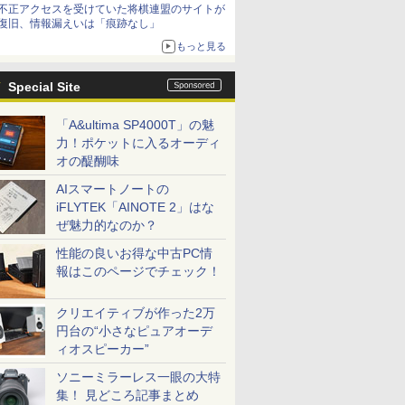
不正アクセスを受けていた将棋連盟のサイトが
復旧、情報漏えいは「痕跡なし」
もっと見る
Special Site
「A&ultima SP4000T」の魅
力！ポケットに入るオーディ
オの醍醐味
AIスマートノートの
iFLYTEK「AINOTE 2」はな
ぜ魅力的なのか？
性能の良いお得な中古PC情
報はこのページでチェック！
クリエイティブが作った2万
円台の“小さなピュアオーデ
ィオスピーカー”
ソニーミラーレス一眼の大特
集！ 見どころ記事まとめ