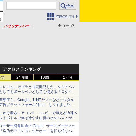
Impress サイト
全カテゴリ
バックナンバー
アクセスランキング
時間
24時間
1週間
1カ月
エレコム、ゼブラと共同開発した、タッチペン
としてもボールペンとしても使える「スタイラ
スツーウェイ」発売 iPadにも紙にも、持ち替
警察庁ら、Google、LINEヤフーなどデジタル
えずに書き込める
広告プラットフォーム5社に「なりすまし詐欺
広告」対策強化を要請 著名人の写真や映像を
これぞ着るエアコン!! コンビニで買える冷凍ペ
使った投資詐欺などへの対策として
ットボトルで体を冷やす山善の水冷ベストがロ
ードバイクにちょうどいい【ぼっち・ざ・ろー
ユーザー阿鼻叫喚？ Gmail、サードパーティの
ど！その14】【空いた時間でなにしてる？】
「送信元アドレス」のサポートを打ち切りへ
【やじうまWatch】