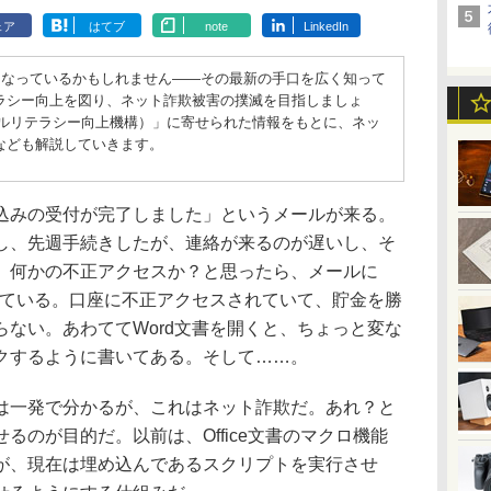
ェア
はてブ
note
LinkedIn
になっているかもしれません――その最新の手口を広く知って
ラシー向上を図り、ネット詐欺被害の撲滅を目指しましょ
タルリテラシー向上機構）」に寄せられた情報をもとに、ネッ
なども解説していきます。
みの受付が完了しました」というメールが来る。
し、先週手続きしたが、連絡が来るのが遅いし、そ
、何かの不正アクセスか？と思ったら、メールに
いている。口座に不正アクセスされていて、貯金を勝
ない。あわててWord文書を開くと、ちょっと変な
クするように書いてある。そして……。
一発で分かるが、これはネット詐欺だ。あれ？と
るのが目的だ。以前は、Office文書のマクロ機能
が、現在は埋め込んであるスクリプトを実行させ