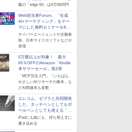
載の「edge 60」は4万4820円
Web担当者Forum、「生成
AI×マーケティング」をテー
マにした無料セミナーを8月
27日にオンライン開催
サイバーエージェントや文藝春
秋、日本マイクロソフトなどが
登壇
5万冊以上が対象！ 最大
65％OFFのAmazon「Kindle
本サマーセール」第2弾
「MCP完全入門」「いちばん
やさしいAIリサーチの教本」な
どAI関連本も多数
エレコム、ゼブラと共同開発
した、タッチペンとしてもボ
ールペンとしても使える「ス
タイラスツーウェイ」発売
iPadにも紙にも、持ち替えずに
書き込める