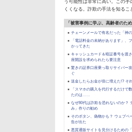
う可能性は非常に高い。この手
くくなる。詐欺の手法を知るこ
「被害事例に学ぶ、高齢者のた
チェーンメールで有名だった「神の手
「電話料金の未納があります」、フ
かってきた
キャッシュカード＆暗証番号を渡
座開設を求められたら要注意
驚きの証券口座乗っ取りサイバー攻
ぐ
送金したらお金が倍に増えた!? そ
「スマホの購入を代行するだけで
たのは……
なぜ80代は詐欺を恐れないのか？
み」作りの勧め
そのボタン、偽物かも？ ウェブペ
告が出た
悪質通販サイトを見分けるための「