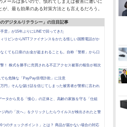
のメールは多いので、慣れてしまえば被害に遭いに
とが、最も効果のある対策方法とも言えるだろう。
めのデジタルリテラシー」の注目記事
雲」が15年ぶりにLINEで回ってきた
ィリピンからNTTファイナンスをかたる怪しい国際電話がか
さなくても口座のお金が盗まれることも。自称「警察」から口
撃！ 株式を勝手に売買される不正アクセス被害の報告が相次
れでも危険な「PayPay倍増詐欺」に注意
数万円」そんな儲け話を信じてしまった被害者が警察に言われ
 データから見る「慢心」の正体と、高齢の家族を守る「仕組
ージ内の「次へ」をクリックしたらウイルスが検出されたと警
6つのチェックポイント」とは？ 商品が届かない場合の対応