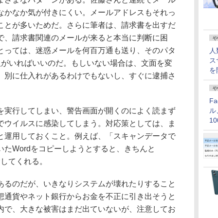
なかなか気が付きにくい。メールアドレスもそれっ
ことが多いためだ。さらに筆者は、請求書を出すだ
で、請求書関連のメールが来ると本当に判断に困
や
とっては、迷惑メールを何百万通も送り、そのパタ
人
ス
人がいればいいのだ。もしいない場合は、文面を変
を
。別に仕入れがあるわけでもないし、すぐに逮捕さ
や
F
実行してしまい、警告画面が開くのによく読まず
ル
1
でウイルスに感染してしまう。対応策としては、ま
価
と運用しておくこと。例えば、「スキャンデータで
たWordをコピーしようとすると、きちんと
、排除してくれる。
るのだが、いきなりシステムが壊れたりすること
想通貨やネット銀行からお金を不正に引き出そうと
内で、大きな被害はまだ出ていないが、注意してお