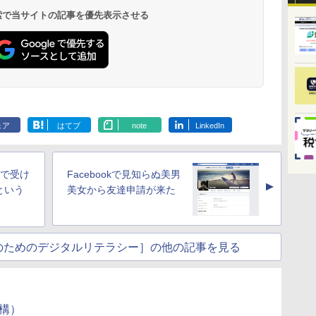
 検索で当サイトの記事を優先表示させる
ェア
はてブ
note
LinkedIn
ので受け
Facebookで見知らぬ美男
▲
という
美女から友達申請が来た
のためのデジタルリテラシー］の他の記事を見る
機構）