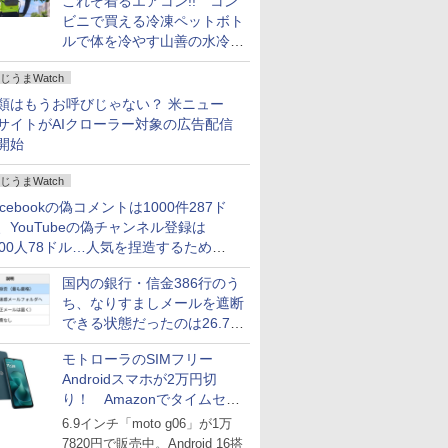
これぞ着るエアコン!! コン
ビニで買える冷凍ペットボト
ルで体を冷やす山善の水冷ベ
ストがロードバイクにちょう
じうまWatch
どいい【ぼっち・ざ・ろー
ど！その14】
類はもうお呼びじゃない？ 米ニュー
サイトがAIクローラー対象の広告配信
開始
じうまWatch
acebookの偽コメントは1000件287ド
、YouTubeの偽チャンネル登録は
000人78ドル…人気を捏造するための
格リストが公開中
国内の銀行・信金386行のう
ち、なりすましメールを遮断
できる状態だったのは26.7％
にとどまる～GMOブランド
モトローラのSIMフリー
セキュリティ調査
Androidスマホが2万円切
り！ Amazonでタイムセー
ル
6.9インチ「moto g06」が1万
7820円で販売中。Android 16搭