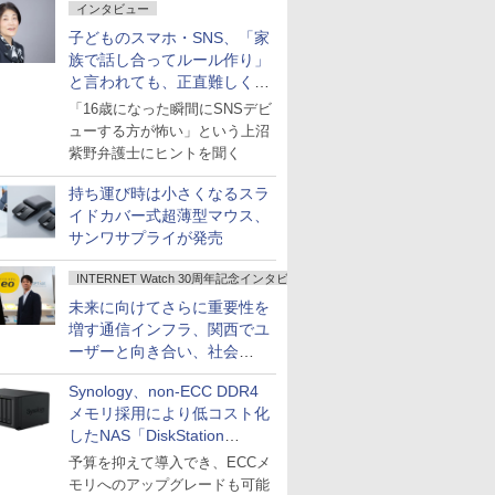
インタビュー
子どものスマホ・SNS、「家
族で話し合ってルール作り」
と言われても、正直難しくな
いですか？
「16歳になった瞬間にSNSデビ
ューする方が怖い」という上沼
紫野弁護士にヒントを聞く
持ち運び時は小さくなるスラ
イドカバー式超薄型マウス、
サンワサプライが発売
INTERNET Watch 30周年記念インタビュー
未来に向けてさらに重要性を
増す通信インフラ、関西でユ
ーザーと向き合い、社会
の“あたらしい”を起動し続け
Synology、non-ECC DDR4
る～オプテージ
メモリ採用により低コスト化
したNAS「DiskStation
neo+」シリーズ
予算を抑えて導入でき、ECCメ
モリへのアップグレードも可能