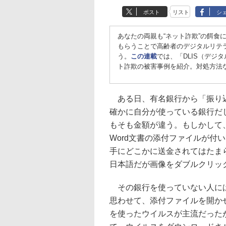
ポスト
リスト
シ
あなたの両親も“ネット詐欺”の餌食
もらうことで高齢者のデジタルリテ
う。
この連載
では、「DLIS（デジ
ト詐欺の被害事例を紹介。対処方法
ある日、有名銀行から「振り込
確かに自分が使っている銀行だ
もそも金額が違う。もしかして
Word文書の添付ファイルが付
手にどこかに送金されてはたまら
日本語だが画像をダブルクリッ
その銀行を使っていない人には
思わせて、添付ファイルを開かせ
を使ったウイルスが主流だった