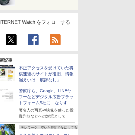
NTERNET Watch をフォローする
新記事
不正アクセスを受けていた将
棋連盟のサイトが復旧、情報
漏えいは「痕跡なし」
警察庁ら、Google、LINEヤ
フーなどデジタル広告プラッ
トフォーム5社に「なりすま
し詐欺広告」対策強化を要請
著名人の写真や映像を使った投
資詐欺などへの対策として
テレワーク、空いた時間でなにしてる？