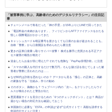
「被害事例に学ぶ、高齢者のためのデジタルリテラシー」の注目記
事
チェーンメールで有名だった「神の手雲」が15年ぶりにLINEで回ってきた
「電話料金の未納があります」、フィリピンからNTTファイナンスをかたる
怪しい国際電話がかかってきた
キャッシュカード＆暗証番号を渡さなくても口座のお金が盗まれることも。
自称「警察」から口座開設を求められたら要注意
驚きの証券口座乗っ取りサイバー攻撃！ 株式を勝手に売買される不正アク
セス被害の報告が相次ぐ
送金したらお金が倍に増えた!? それでも危険な「PayPay倍増詐欺」に注意
「スマホの購入を代行するだけで数万円」そんな儲け話を信じてしまった被
害者が警察に言われたのは……
なぜ80代は詐欺を恐れないのか？ データから見る「慢心」の正体と、高齢
の家族を守る「仕組み」作りの勧め
そのボタン、偽物かも？ ウェブページ内の「次へ」をクリックしたらウイ
ルスが検出されたと警告が出た
悪質通販サイトを見分けるための「6つのチェックポイント」とは？ 商品が
届かない場合の対応方法も確認しておこう
米国旅行に必要な「ESTA」の申請は“必ず”公式サイトで！ 高額を請求する
申請代行サイトに注意！