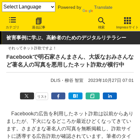
Powered by
Translate
INTERNET Watch
トピック
セキュリティ
詐欺/フィッシング
カテゴリ
過去記事
検索
Impressサイト
被害事例に学ぶ、高齢者のためのデジタルリテラシー
それってネット詐欺ですよ！
Facebookで明石家さんまさん、大坂なおみさんな
ど著名人の写真を悪用したネット詐欺が横行中
DLIS・柳谷 智宣
2023年10月27日 07:01
リスト
Facebookの広告を利用したネット詐欺は以前からあり
ましたが、下火になるどころか最近ひどくなってきてい
ます。さまざまな著名人の写真を無断掲載し、詐欺サイ
トに誘導する広告詐欺が確認されています。筆者のタイ