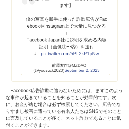
ます】
僕の写真を勝手に使った詐欺広告がFac
ebookやInstagram上で大量に見つかる
↓
Facebook Japan社に説明を求める内容
証明（画像①〜③）を送付
↓…
pic.twitter.com/5PL2kP1pNw
— 前澤友作@MZDAO
(@yousuck2020)
September 2, 2023
Facebook広告詐欺に遭わないためには、まずこのよう
な事件が起きていることを知ることが効果的です。次
に、お金が絡む場合は必ず検索してください。広告でな
りすまし被害に遭っている有名人たちはSNSでそのこと
に言及していることが多く、ネット詐欺であることに気
付くことができます。