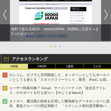
無料で使えるWi-Fi「00000JAPAN」利用時に注意すべき
3つのポイント
●
●
●
アクセスランキング
1時間
24時間
1週間
1カ月
エレコム、ゼブラと共同開発した、タッチペンとしてもボールペ
ンとしても使える「スタイラスツーウェイ」発売 iPadにも紙に
も、持ち替えずに書き込める
ユーザー阿鼻叫喚？ Gmail、サードパーティの「送信元アドレ
ス」のサポートを打ち切りへ【やじうまWatch】
タイガー、魔法瓶の技術を応用した断熱材をデータセンターに提
供、東急グループの実証実験で 「ステンレス密封真空断熱パネ
ル TIVIP」