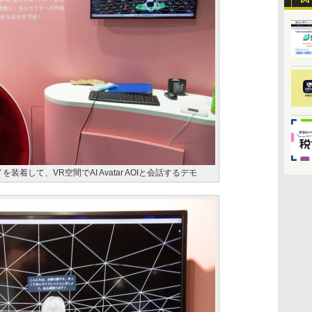
着して、VR空間でAI Avatar AOIと会話するデモ