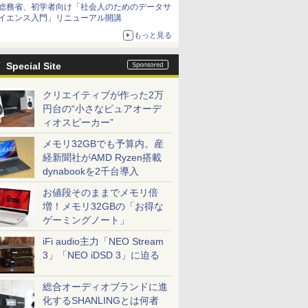
総務省、初学者向け「社会人のためのデータサ
イエンス入門」リニューアル開講
もっと見る
Special Site
クリエイティブが作った2万
円台の“小さなピュアオーデ
ィオスピーカー”
メモリ32GBでも予算内。産
経新聞社がAMD Ryzen搭載
dynabookを2千台導入
お値段そのままでメモリ倍
増！メモリ32GBの「お得な
ゲーミングノート」
iFi audio主力「NEO Stream
3」「NEO iDSD 3」に迫る
総合オーディオブランドに進
化するSHANLINGとは何者