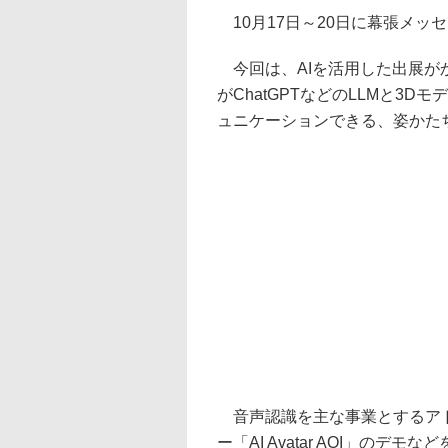
10月17日～20日に幕張メッセで
今回は、AIを活用した出展が
がChatGPTなどのLLMと3
ュニケーションできる、姿かた
音声認識を主な事業とするアド
ー「AI Avatar AOI」のデモ