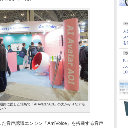
や
人
ス
を
や
F
ル
1
価
に面した場所で「AI Avatar AOI」の大がかりなデモ
いた
開発した音声認識エンジン「AmiVoice」を搭載する音声