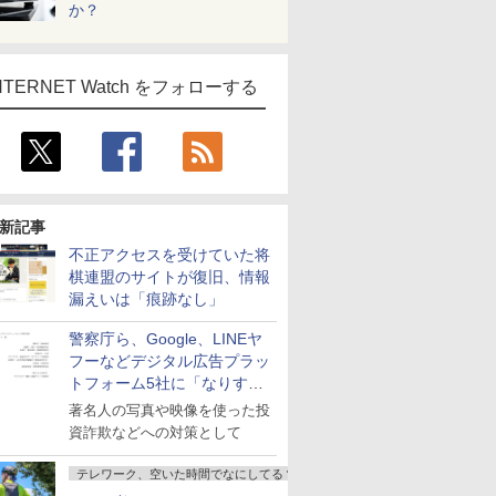
か？
NTERNET Watch をフォローする
新記事
不正アクセスを受けていた将
棋連盟のサイトが復旧、情報
漏えいは「痕跡なし」
警察庁ら、Google、LINEヤ
フーなどデジタル広告プラッ
トフォーム5社に「なりすま
し詐欺広告」対策強化を要請
著名人の写真や映像を使った投
資詐欺などへの対策として
テレワーク、空いた時間でなにしてる？