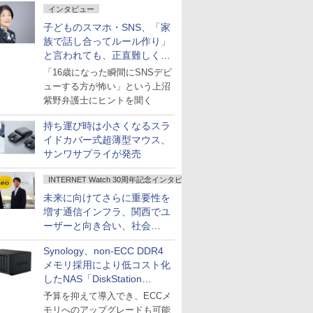
インタビュー
子どものスマホ・SNS、「家
族で話し合ってルール作り」
と言われても、正直難しくな
いですか？
「16歳になった瞬間にSNSデビ
ューする方が怖い」という上沼
紫野弁護士にヒントを聞く
持ち運び時は小さくなるスラ
イドカバー式超薄型マウス、
サンワサプライが発売
INTERNET Watch 30周年記念インタビュー
未来に向けてさらに重要性を
増す通信インフラ、関西でユ
ーザーと向き合い、社会
の“あたらしい”を起動し続け
Synology、non-ECC DDR4
る～オプテージ
メモリ採用により低コスト化
したNAS「DiskStation
neo+」シリーズ
予算を抑えて導入でき、ECCメ
モリへのアップグレードも可能