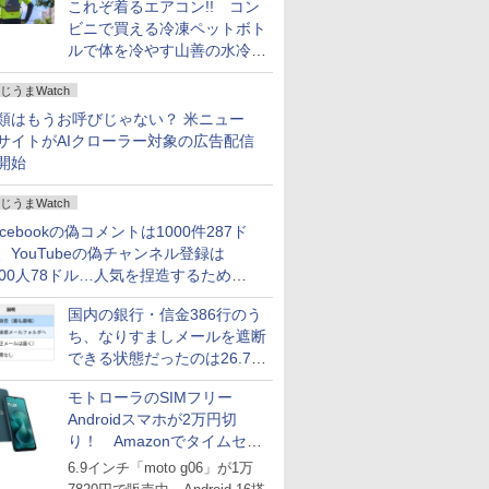
これぞ着るエアコン!! コン
ビニで買える冷凍ペットボト
ルで体を冷やす山善の水冷ベ
ストがロードバイクにちょう
じうまWatch
どいい【ぼっち・ざ・ろー
ど！その14】
類はもうお呼びじゃない？ 米ニュー
サイトがAIクローラー対象の広告配信
開始
じうまWatch
acebookの偽コメントは1000件287ド
、YouTubeの偽チャンネル登録は
000人78ドル…人気を捏造するための
格リストが公開中
国内の銀行・信金386行のう
ち、なりすましメールを遮断
できる状態だったのは26.7％
にとどまる～GMOブランド
モトローラのSIMフリー
セキュリティ調査
Androidスマホが2万円切
り！ Amazonでタイムセー
ル
6.9インチ「moto g06」が1万