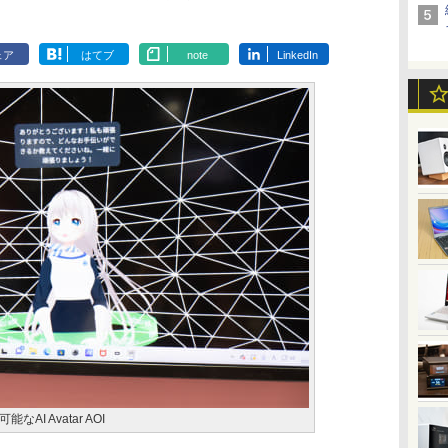
ェア
はてブ
note
LinkedIn
I Avatar AOI