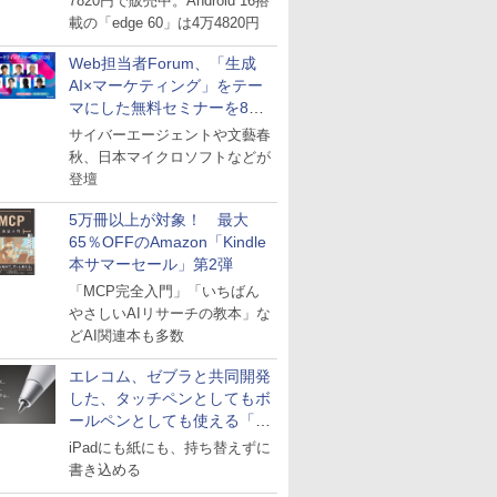
7820円で販売中。Android 16搭
載の「edge 60」は4万4820円
Web担当者Forum、「生成
AI×マーケティング」をテー
マにした無料セミナーを8月
27日にオンライン開催
サイバーエージェントや文藝春
秋、日本マイクロソフトなどが
登壇
5万冊以上が対象！ 最大
65％OFFのAmazon「Kindle
本サマーセール」第2弾
「MCP完全入門」「いちばん
やさしいAIリサーチの教本」な
どAI関連本も多数
エレコム、ゼブラと共同開発
した、タッチペンとしてもボ
ールペンとしても使える「ス
タイラスツーウェイ」発売
iPadにも紙にも、持ち替えずに
書き込める