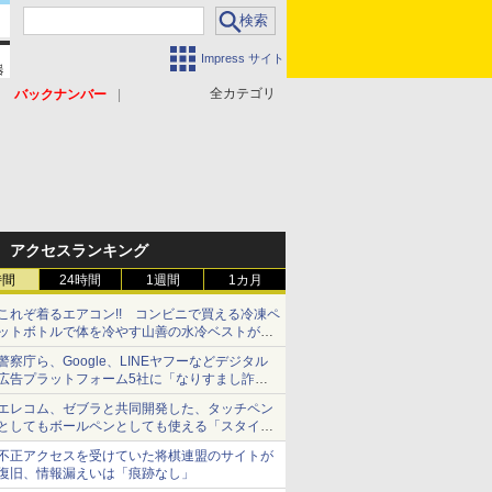
Impress サイト
全カテゴリ
バックナンバー
アクセスランキング
時間
24時間
1週間
1カ月
これぞ着るエアコン!! コンビニで買える冷凍ペ
ットボトルで体を冷やす山善の水冷ベストがロ
ードバイクにちょうどいい【ぼっち・ざ・ろー
警察庁ら、Google、LINEヤフーなどデジタル
ど！その14】【空いた時間でなにしてる？】
広告プラットフォーム5社に「なりすまし詐欺
広告」対策強化を要請 著名人の写真や映像を
エレコム、ゼブラと共同開発した、タッチペン
使った投資詐欺などへの対策として
としてもボールペンとしても使える「スタイラ
スツーウェイ」発売 iPadにも紙にも、持ち替
不正アクセスを受けていた将棋連盟のサイトが
えずに書き込める
復旧、情報漏えいは「痕跡なし」