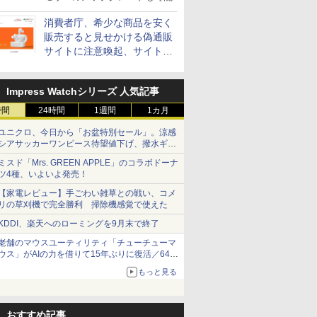
消費者庁、希少な商品を安く
販売すると見せかける偽通販
サイトに注意喚起、サイト名
とドメイン名を公表
Impress Watchシリーズ 人気記事
時間
24時間
1週間
1カ月
ユニクロ、今日から「お盆特別セール」。涼感
シアサッカーワンピース待望値下げ、撥水ギア
ショーツは1990円に
ミスド「Mrs. GREEN APPLE」のコラボドーナ
ツ4種、いよいよ発売！
【家電レビュー】手ごわい雑草との戦い、コメ
リの草刈機で完全勝利 掃除機感覚で使えた
KDDI、楽天へのローミングを9月末で終了
老舗のマウスユーティリティ「チューチューマ
ウス」がAIの力を借りて15年ぶりに復活／64bit
化、Windows 10/11、「Chrome」も走り回
もっと見る
る。復活記念で2026年末まで500円
おすすめ記事