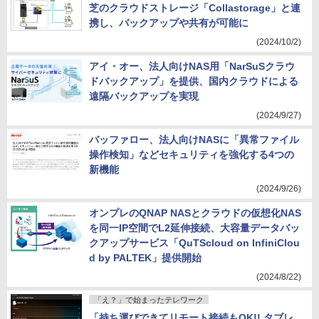
芝のクラウドストレージ「Collastorage」と連
携し、バックアップや共有が可能に
(2024/10/2)
アイ・オー、法人向けNAS用「NarSuSクラウ
ドバックアップ」を提供、国内クラウドによる
遠隔バックアップを実現
(2024/9/27)
バッファロー、法人向けNASに「異常ファイル
操作検知」などセキュリティを強化する4つの
新機能
(2024/9/26)
オンプレのQNAP NASとクラウドの仮想化NAS
を同一IP空間でL2延伸接続、大容量データバッ
クアップサービス「QuTScloud on InfiniClou
d by PALTEK」提供開始
(2024/8/22)
「え？」で始まったテレワーク
「持ち運びできてリモート接続もOK!! タブレ