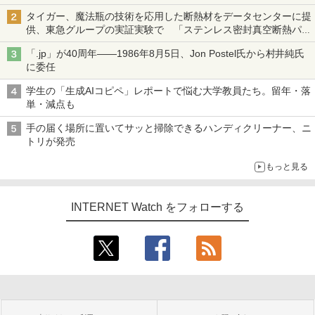
タイガー、魔法瓶の技術を応用した断熱材をデータセンターに提
供、東急グループの実証実験で 「ステンレス密封真空断熱パネ
ル TIVIP」
「.jp」が40周年――1986年8月5日、Jon Postel氏から村井純氏
に委任
学生の「生成AIコピペ」レポートで悩む大学教員たち。留年・落
単・減点も
手の届く場所に置いてサッと掃除できるハンディクリーナー、ニ
トリが発売
もっと見る
INTERNET Watch をフォローする