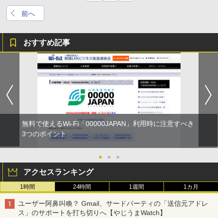
前へ
おすすめ記事
無料で使えるWi-Fi「00000JAPAN」利用時に注意すべき
3つのポイント
●
●
●
アクセスランキング
1時間
24時間
1週間
1カ月
ユーザー阿鼻叫喚？ Gmail、サードパーティの「送信元アドレ
ス」のサポートを打ち切りへ【やじうまWatch】