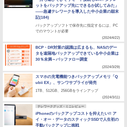
ットをバックアップ先にできるか試してみた」
――急遽テレワークを導入した中小企業の顛末
記(184)
バックアップソフトで保存先に指定するには、PC
でのマウントが必要
(2024/4/22)
BCP・DR対策の認識は広まるも、NASのデー
タを遠隔地バックアップできている中小企業は
30％未満～バッファロー調査
(2024/3/29)
スマホの充電機能つきバックアップメモリ「Q
ubii EX」、サンワサプライが発売
1TB、512GB、256GBをラインアップ
(2024/3/11)
テレワークグッズ・ミニレビュー
iPhoneのバックアップコストを抑えたい!! ア
イ・オー・データのスティックSSDで人生初の
手動バックアップに挑戦