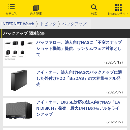
カテゴリ
過去記事
検索
Impressサイト
INTERNET Watch
トピック
バックアップ
バックアップ 関連記事
バッファロー、法人向けNASに「不変スナップ
ショット機能」提供、ランサムウェア対策とし
て
(2025/3/12)
アイ・オー、法人向けNASのバックアップに適
した外付けHDD「BizDAS」の大容量モデル発
売
(2025/3/7)
アイ・オー、10GbE対応の法人向けNAS「LA
N DISK H」発売、最大144TBのモデルをライ
ンアップ
(2025/3/7)