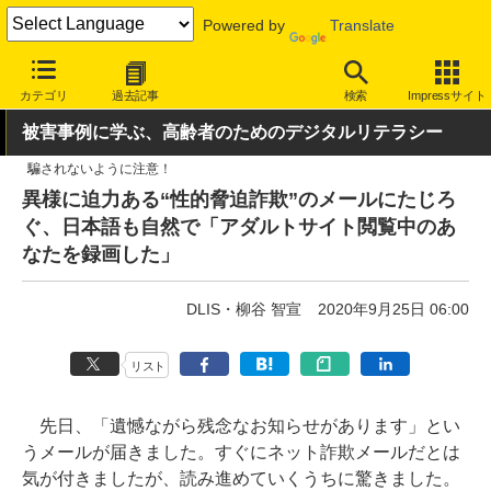
Powered by
Translate
INTERNET Watch
トピック
セキュリティ
詐欺/フィッシング
カテゴリ
過去記事
検索
Impressサイト
被害事例に学ぶ、高齢者のためのデジタルリテラシー
騙されないように注意！
異様に迫力ある“性的脅迫詐欺”のメールにたじろ
ぐ、日本語も自然で「アダルトサイト閲覧中のあ
なたを録画した」
DLIS・柳谷 智宣
2020年9月25日 06:00
リスト
先日、「遺憾ながら残念なお知らせがあります」とい
うメールが届きました。すぐにネット詐欺メールだとは
気が付きましたが、読み進めていくうちに驚きました。