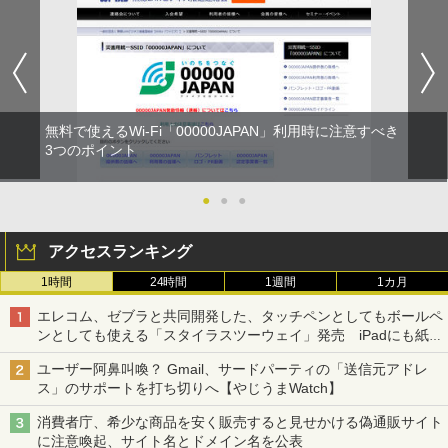
無料で使えるWi-Fi「00000JAPAN」利用時に注意すべき
3つのポイント
●
●
●
アクセスランキング
1時間
24時間
1週間
1カ月
エレコム、ゼブラと共同開発した、タッチペンとしてもボールペ
ンとしても使える「スタイラスツーウェイ」発売 iPadにも紙に
も、持ち替えずに書き込める
ユーザー阿鼻叫喚？ Gmail、サードパーティの「送信元アドレ
ス」のサポートを打ち切りへ【やじうまWatch】
消費者庁、希少な商品を安く販売すると見せかける偽通販サイト
に注意喚起、サイト名とドメイン名を公表