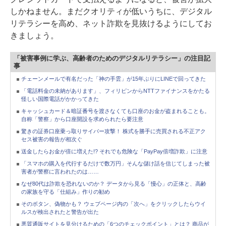
しかねません。まだクオリティが低いうちに、デジタル
リテラシーを高め、ネット詐欺を見抜けるようにしてお
きましょう。
「被害事例に学ぶ、高齢者のためのデジタルリテラシー」の注目記
事
チェーンメールで有名だった「神の手雲」が15年ぶりにLINEで回ってきた
「電話料金の未納があります」、フィリピンからNTTファイナンスをかたる
怪しい国際電話がかかってきた
キャッシュカード＆暗証番号を渡さなくても口座のお金が盗まれることも。
自称「警察」から口座開設を求められたら要注意
驚きの証券口座乗っ取りサイバー攻撃！ 株式を勝手に売買される不正アク
セス被害の報告が相次ぐ
送金したらお金が倍に増えた!? それでも危険な「PayPay倍増詐欺」に注意
「スマホの購入を代行するだけで数万円」そんな儲け話を信じてしまった被
害者が警察に言われたのは……
なぜ80代は詐欺を恐れないのか？ データから見る「慢心」の正体と、高齢
の家族を守る「仕組み」作りの勧め
そのボタン、偽物かも？ ウェブページ内の「次へ」をクリックしたらウイ
ルスが検出されたと警告が出た
悪質通販サイトを見分けるための「6つのチェックポイント」とは？ 商品が