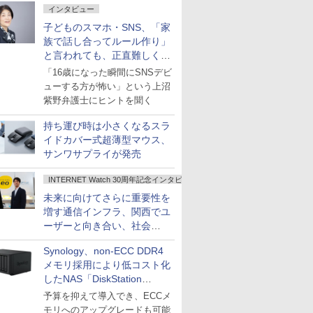
インタビュー
子どものスマホ・SNS、「家
族で話し合ってルール作り」
と言われても、正直難しくな
いですか？
「16歳になった瞬間にSNSデビ
ューする方が怖い」という上沼
紫野弁護士にヒントを聞く
持ち運び時は小さくなるスラ
イドカバー式超薄型マウス、
サンワサプライが発売
INTERNET Watch 30周年記念インタビュー
未来に向けてさらに重要性を
増す通信インフラ、関西でユ
ーザーと向き合い、社会
の“あたらしい”を起動し続け
Synology、non-ECC DDR4
る～オプテージ
メモリ採用により低コスト化
したNAS「DiskStation
neo+」シリーズ
予算を抑えて導入でき、ECCメ
モリへのアップグレードも可能