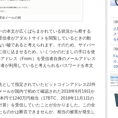
る脅迫メールの例
や
人
の本文が広くばらまかれている状況から察する
ス
受信者がアダルトサイトを閲覧しているときの動
を
ない嘘であると考えられます。そのため、サイバー
や
に信じ込ませるため、いくつかのだましの手口を使
F
アドレス（From:）を受信者自身のメールアドレス
ル
信者が利用していると考えられるパスワードを本文
1
価
として指定されていたビットコインアドレス22件
ールが国内で初めて確認された2018年9月19日か
円で1240万円相当（17BTC、2018年11月1日の
9円で計算）を受信していたことが分かりました。この全
たものかは断言できませんが、相当の被害が発生し