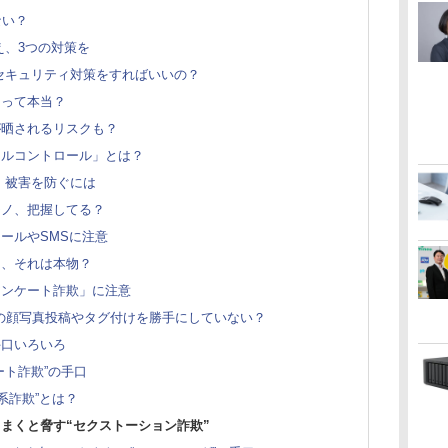
ない？
え、3つの対策を
セキュリティ対策をすればいいの？
るって本当？
が晒されるリスクも？
タルコントロール」とは？
撃、被害を防ぐには
モノ、把握してる？
ールやSMSに注意
ト、それは本物？
アンケート詐欺」に注意
達の顔写真投稿やタグ付けを勝手にしていない？
手口いろいろ
ート詐欺”の手口
系詐欺”とは？
まくと脅す“セクストーション詐欺”