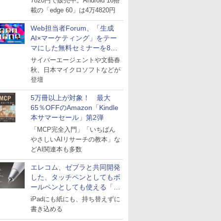
7820円で販売中。Android 16搭
載の「edge 60」は4万4820円
Web担当者Forum、「生成
AI×マーケティング」をテー
マにした無料セミナーを8月
27日にオンライン開催
サイバーエージェントや文藝春
秋、日本マイクロソフトなどが
登壇
5万冊以上が対象！ 最大
65％OFFのAmazon「Kindle
本サマーセール」第2弾
「MCP完全入門」「いちばん
やさしいAIリサーチの教本」な
どAI関連本も多数
エレコム、ゼブラと共同開発
した、タッチペンとしてもボ
ールペンとしても使える「ス
タイラスツーウェイ」発売
iPadにも紙にも、持ち替えずに
書き込める