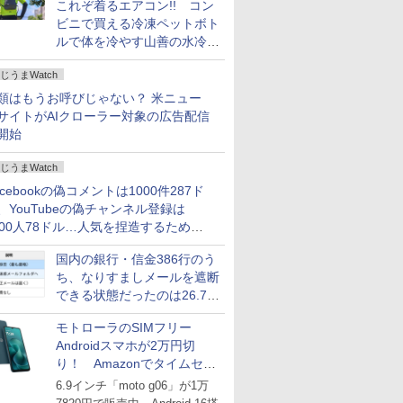
これぞ着るエアコン!! コン
ビニで買える冷凍ペットボト
ルで体を冷やす山善の水冷ベ
ストがロードバイクにちょう
じうまWatch
どいい【ぼっち・ざ・ろー
ど！その14】
類はもうお呼びじゃない？ 米ニュー
サイトがAIクローラー対象の広告配信
開始
じうまWatch
acebookの偽コメントは1000件287ド
、YouTubeの偽チャンネル登録は
000人78ドル…人気を捏造するための
格リストが公開中
国内の銀行・信金386行のう
ち、なりすましメールを遮断
できる状態だったのは26.7％
にとどまる～GMOブランド
モトローラのSIMフリー
セキュリティ調査
Androidスマホが2万円切
り！ Amazonでタイムセー
ル
6.9インチ「moto g06」が1万