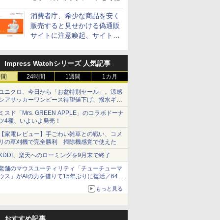
消費者庁、希少な商品を安く
販売すると見せかける偽通販
サイトに注意喚起、サイト名
とドメイン名を公表
Impress Watchシリーズ 人気記事
時間
24時間
1週間
1カ月
ユニクロ、今日から「お盆特別セール」。涼感
シアサッカーワンピース待望値下げ、撥水ギア
ショーツは1990円に
ミスド「Mrs. GREEN APPLE」のコラボドーナ
ツ4種、いよいよ発売！
【家電レビュー】手ごわい雑草との戦い、コメ
リの草刈機で完全勝利 掃除機感覚で使えた
KDDI、楽天へのローミングを9月末で終了
老舗のマウスユーティリティ「チューチューマ
ウス」がAIの力を借りて15年ぶりに復活／64bit
化、Windows 10/11、「Chrome」も走り回
もっと見る
る。復活記念で2026年末まで500円
おすすめ記事