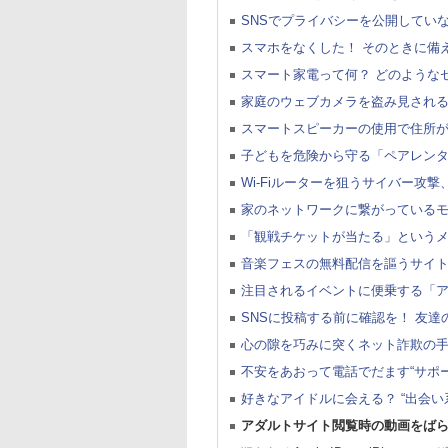
SNSでプライバシーを公開してい
スマホをなくした！ そのときに備
スマート家電って何？ どのような
家庭のウェブカメラを盗み見され
スマートスピーカーの使用で住所
子どもを危険から守る「ペアレン
Wi-Fiルーターを狙うサイバー攻
家のネットワークに繋がっている
「観戦チケットが当たる」というメ
音楽フェスの無料配信を謳うサイ
注目されるイベントに便乗する「
SNSに投稿する前に確認を！ 友
心の隙を巧みに突くネット詐欺の
不安をあおって電話でだます“サポ
好きなアイドルに会える？ “出会い
アダルトサイト閲覧時の動画をばら