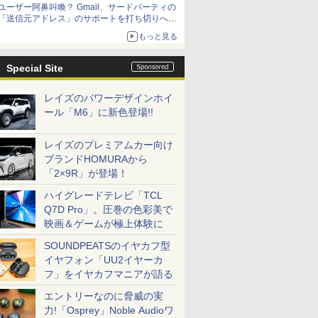
ユーザー阿鼻叫喚？ Gmail、サードパーティの
「送信元アドレス」のサポートを打ち切りへ
【やじうまWatch】
もっと見る
Special Site
レイズのパワーデザインホイ
ール「M6」に新色登場!!
レイズのプレミアムカー向け
ブランドHOMURAから
「2×9R」が登場！
ハイグレードテレビ「TCL
Q7D Pro」。圧巻の色彩美で
映画＆ゲームが極上体験に
SOUNDPEATSのイヤカフ型
イヤフォン「UU2イヤーカ
フ」をイヤカフマニアが語る
エントリーなのに脅威の実
力!「Osprey」Noble Audioワ