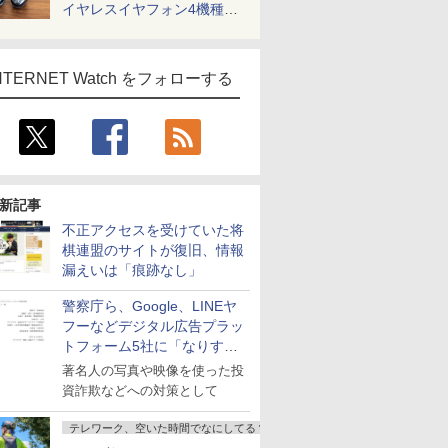
イヤレスイヤフォン4機種を
一気に聴く
NTERNET Watch をフォローする
新記事
不正アクセスを受けていた将
棋連盟のサイトが復旧、情報
漏えいは「痕跡なし」
警察庁ら、Google、LINEヤ
フーなどデジタル広告プラッ
トフォーム5社に「なりすま
し詐欺広告」対策強化を要請
著名人の写真や映像を使った投
資詐欺などへの対策として
テレワーク、空いた時間でなにしてる？