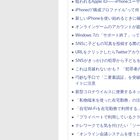
狙われるApple ID――iPhon
iPhoneの“構成プロファイル”
新しいiPhoneを使い始めるとき
オンラインゲームのアカウントが
Windows 7の「サポート終了
SNSに子どもの写真を投稿する際
URLをクリックしたらTwitter
SNSがきっかけの犯罪から子ども
これは見破れないかも？ 「犯罪者
巧妙な手口で「二要素認証」を突
イトに注意
新型コロナウイルスに便乗するネ
「私物端末を使った在宅勤務」の
「自宅Wi-Fiを在宅勤務で利用す
「プライベートで利用しているク
テレワークでも気を付けたい「ソー
「オンライン会議システムを使うと