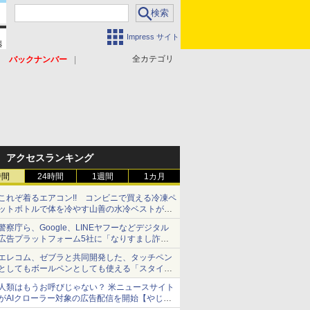
Impress サイト
全カテゴリ
バックナンバー
アクセスランキング
時間
24時間
1週間
1カ月
これぞ着るエアコン!! コンビニで買える冷凍ペ
ットボトルで体を冷やす山善の水冷ベストがロ
ードバイクにちょうどいい【ぼっち・ざ・ろー
警察庁ら、Google、LINEヤフーなどデジタル
ど！その14】【空いた時間でなにしてる？】
広告プラットフォーム5社に「なりすまし詐欺
広告」対策強化を要請 著名人の写真や映像を
エレコム、ゼブラと共同開発した、タッチペン
使った投資詐欺などへの対策として
としてもボールペンとしても使える「スタイラ
スツーウェイ」発売 iPadにも紙にも、持ち替
人類はもうお呼びじゃない？ 米ニュースサイト
えずに書き込める
がAIクローラー対象の広告配信を開始【やじう
まWatch】