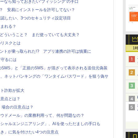
eユーザーなら知っておきたい“フィッシング”の手口
って何？ 安易にインストールを許可してない？
に確認したい、3つのセキュリティ設定項目
盗まれる？
」ってどういうこと？ まだ使っていても大丈夫？
のリスクとは
1
アカウントが乗っ取られた!? アプリ連携の許可は慎重に
を守るには
のSMS」と「正規のSMS」が混ざって表示される送信元偽装
破、ネットバンキングの「ワンタイムパスワード」を狙う偽サ
ット詐欺が拡大
注意点とは？
る」場合の注意点は？
ラウドメール」の業務利用って、何が問題なの？
シャルエンジニアリング」、AIを使っただましの手口も
き」に気を付けたい4つの注意点