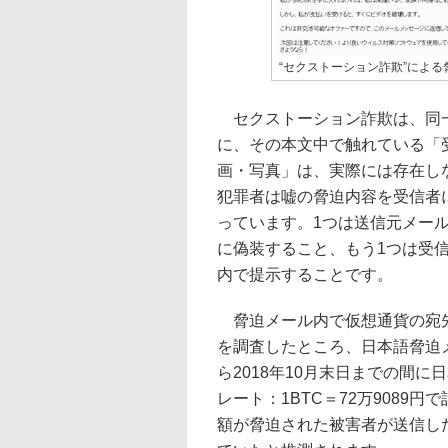
“セクストーション詐欺”によ
セクストーション詐欺は、同一
に、その本文中で触れている「
画・写真」は、実際には存在し
犯罪者は嘘の脅迫内容を受信者
っています。1つは送信元メール
に偽装すること、もう1つは受
内で提示することです。
脅迫メール内で仮想通貨の宛先
を調査したところ、日本語脅迫メ
ら2018年10月末日までの間に日本
レート：1BTC＝72万908
額が脅迫された被害者が送信し