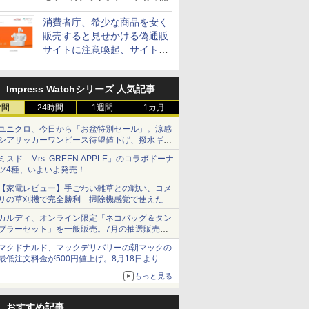
消費者庁、希少な商品を安く
販売すると見せかける偽通販
サイトに注意喚起、サイト名
とドメイン名を公表
Impress Watchシリーズ 人気記事
時間
24時間
1週間
1カ月
ユニクロ、今日から「お盆特別セール」。涼感
シアサッカーワンピース待望値下げ、撥水ギア
ショーツは1990円に
ミスド「Mrs. GREEN APPLE」のコラボドーナ
ツ4種、いよいよ発売！
【家電レビュー】手ごわい雑草との戦い、コメ
リの草刈機で完全勝利 掃除機感覚で使えた
カルディ、オンライン限定「ネコバッグ＆タン
ブラーセット」を一般販売。7月の抽選販売の
当選無効分
マクドナルド、マックデリバリーの朝マックの
最低注文料金が500円値上げ。8月18日より
1,500円から受付
もっと見る
おすすめ記事