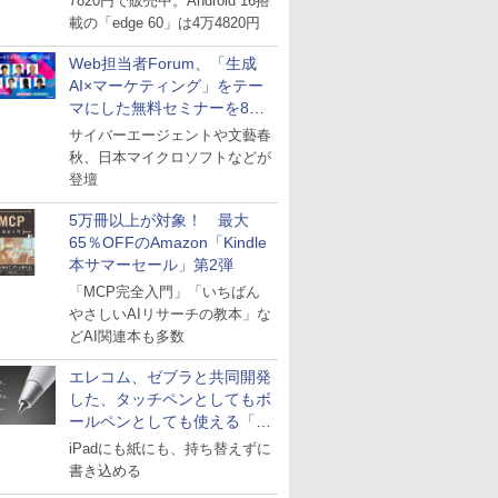
7820円で販売中。Android 16搭
載の「edge 60」は4万4820円
Web担当者Forum、「生成
AI×マーケティング」をテー
マにした無料セミナーを8月
27日にオンライン開催
サイバーエージェントや文藝春
秋、日本マイクロソフトなどが
登壇
5万冊以上が対象！ 最大
65％OFFのAmazon「Kindle
本サマーセール」第2弾
「MCP完全入門」「いちばん
やさしいAIリサーチの教本」な
どAI関連本も多数
エレコム、ゼブラと共同開発
した、タッチペンとしてもボ
ールペンとしても使える「ス
タイラスツーウェイ」発売
iPadにも紙にも、持ち替えずに
書き込める