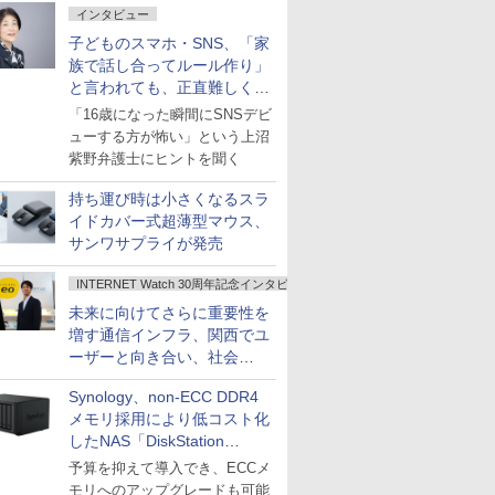
インタビュー
子どものスマホ・SNS、「家
族で話し合ってルール作り」
と言われても、正直難しくな
いですか？
「16歳になった瞬間にSNSデビ
ューする方が怖い」という上沼
紫野弁護士にヒントを聞く
持ち運び時は小さくなるスラ
イドカバー式超薄型マウス、
サンワサプライが発売
INTERNET Watch 30周年記念インタビュー
未来に向けてさらに重要性を
増す通信インフラ、関西でユ
ーザーと向き合い、社会
の“あたらしい”を起動し続け
Synology、non-ECC DDR4
る～オプテージ
メモリ採用により低コスト化
したNAS「DiskStation
neo+」シリーズ
予算を抑えて導入でき、ECCメ
モリへのアップグレードも可能