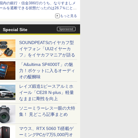
国内の銀行・信金386行のうち、なりすましメ
ールを遮断できる状態だったのは26.7％にとど
まる～GMOブランドセキュリティ調査
もっと見る
Special Site
SOUNDPEATSのイヤカフ型
イヤフォン「UU2イヤーカ
フ」をイヤカフマニアが語る
「A&ultima SP4000T」の魅
力！ポケットに入るオーディ
オの醍醐味
レイズ鍛造1ピースアルミホ
イール「CE28 N-plus」軽量
なままに剛性を向上
ソニーミラーレス一眼の大特
集！ 見どころ記事まとめ
マウス、RTX 5060 Ti搭載ゲ
ーミングPCが7万5,000円オ