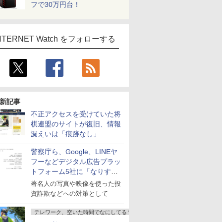
フで30万円台！
NTERNET Watch をフォローする
新記事
不正アクセスを受けていた将
棋連盟のサイトが復旧、情報
漏えいは「痕跡なし」
警察庁ら、Google、LINEヤ
フーなどデジタル広告プラッ
トフォーム5社に「なりすま
し詐欺広告」対策強化を要請
著名人の写真や映像を使った投
資詐欺などへの対策として
テレワーク、空いた時間でなにしてる？