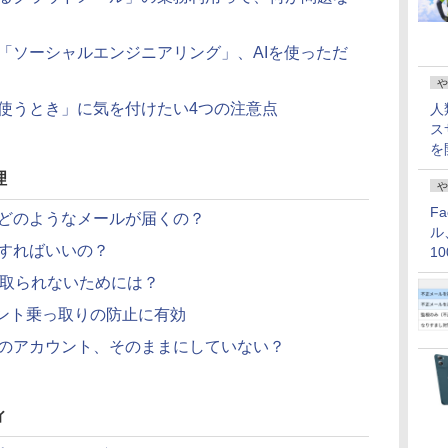
「ソーシャルエンジニアリング」、AIを使っただ
や
使うとき」に気を付けたい4つの注意点
人
ス
を
理
や
F
どのようなメールが届くの？
ル
すればいいの？
1
価
っ取られないためには？
ウント乗っ取りの防止に有効
のアカウント、そのままにしていない？
ィ