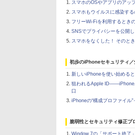
スマホのOSやアプリのアッ
スマホもウイルスに感染する
フリーWi-Fiを利用すると
SNSでプライバシーを公開
スマホをなくした！ そのと
初歩のiPhoneセキュリティ
新しいiPhoneを使い始め
狙われるApple ID――iP
口
iPhoneの“構成プロファ
脆弱性とセキュリティ修正プ
Window 7の「サポート