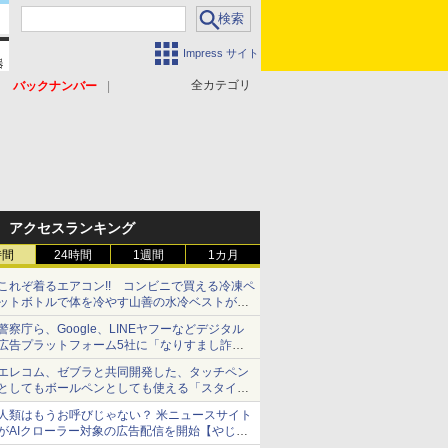
Impress サイト
全カテゴリ
バックナンバー
アクセスランキング
時間
24時間
1週間
1カ月
これぞ着るエアコン!! コンビニで買える冷凍ペ
ットボトルで体を冷やす山善の水冷ベストがロ
ードバイクにちょうどいい【ぼっち・ざ・ろー
警察庁ら、Google、LINEヤフーなどデジタル
ど！その14】【空いた時間でなにしてる？】
広告プラットフォーム5社に「なりすまし詐欺
広告」対策強化を要請 著名人の写真や映像を
エレコム、ゼブラと共同開発した、タッチペン
使った投資詐欺などへの対策として
としてもボールペンとしても使える「スタイラ
スツーウェイ」発売 iPadにも紙にも、持ち替
人類はもうお呼びじゃない？ 米ニュースサイト
えずに書き込める
がAIクローラー対象の広告配信を開始【やじう
まWatch】