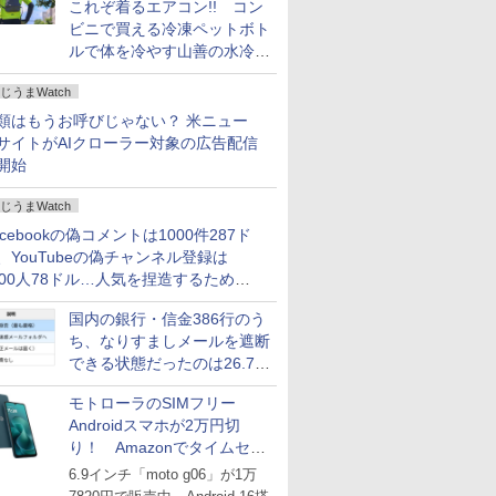
これぞ着るエアコン!! コン
ビニで買える冷凍ペットボト
ルで体を冷やす山善の水冷ベ
ストがロードバイクにちょう
じうまWatch
どいい【ぼっち・ざ・ろー
ど！その14】
類はもうお呼びじゃない？ 米ニュー
サイトがAIクローラー対象の広告配信
開始
じうまWatch
acebookの偽コメントは1000件287ド
、YouTubeの偽チャンネル登録は
000人78ドル…人気を捏造するための
格リストが公開中
国内の銀行・信金386行のう
ち、なりすましメールを遮断
できる状態だったのは26.7％
にとどまる～GMOブランド
モトローラのSIMフリー
セキュリティ調査
Androidスマホが2万円切
り！ Amazonでタイムセー
ル
6.9インチ「moto g06」が1万