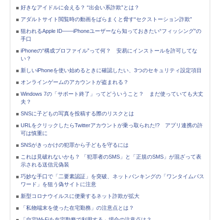
好きなアイドルに会える？ “出会い系詐欺”とは？
アダルトサイト閲覧時の動画をばらまくと脅す“セクストーション詐欺”
狙われるApple ID――iPhoneユーザーなら知っておきたい“フィッシング”の
手口
iPhoneの“構成プロファイル”って何？ 安易にインストールを許可してな
い？
新しいiPhoneを使い始めるときに確認したい、3つのセキュリティ設定項目
オンラインゲームのアカウントが盗まれる？
Windows 7の「サポート終了」ってどういうこと？ まだ使っていても大丈
夫？
SNSに子どもの写真を投稿する際のリスクとは
URLをクリックしたらTwitterアカウントが乗っ取られた!? アプリ連携の許
可は慎重に
SNSがきっかけの犯罪から子どもを守るには
これは見破れないかも？ 「犯罪者のSMS」と「正規のSMS」が混ざって表
示される送信元偽装
巧妙な手口で「二要素認証」を突破、ネットバンキングの「ワンタイムパス
ワード」を狙う偽サイトに注意
新型コロナウイルスに便乗するネット詐欺が拡大
「私物端末を使った在宅勤務」の注意点とは？
「自宅Wi-Fiを在宅勤務で利用する」場合の注意点は？