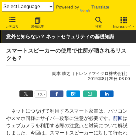
Powered by
Translate
INTERNET Watch
トピック
セキュリティ
その他
カテゴリ
過去記事
検索
Impressサイト
意外と知らない？ ネットセキュリティの基礎知識
スマートスピーカーの使用で住所が晒されるリス
クも？
岡本 勝之（トレンドマイクロ株式会社）
2019年8月29日 06:00
リスト
ネットにつなげて利用するスマート家電は、パソコン
やスマホ同様にサイバー攻撃に注意が必要です。
前回
は
ウェブカメラを利用する際の注意点と対策について解説
しました。今回は、スマートスピーカーに対して行われ