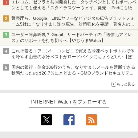
エレコム、ゼブラと共同開発した、タッチペンとしてもボールペ
ンとしても使える「スタイラスツーウェイ」発売 iPadにも紙に
も、持ち替えずに書き込める
警察庁ら、Google、LINEヤフーなどデジタル広告プラットフォ
ーム5社に「なりすまし詐欺広告」対策強化を要請 著名人の写
真や映像を使った投資詐欺などへの対策として
ユーザー阿鼻叫喚？ Gmail、サードパーティの「送信元アドレ
ス」のサポートを打ち切りへ【やじうまWatch】
これぞ着るエアコン!! コンビニで買える冷凍ペットボトルで体
を冷やす山善の水冷ベストがロードバイクにちょうどいい【ぼっ
ち・ざ・ろーど！その14】【空いた時間でなにしてる？】
国内の銀行・信金386行のうち、なりすましメールを遮断できる
状態だったのは26.7％にとどまる～GMOブランドセキュリティ
調査
もっと見る
INTERNET Watch をフォローする