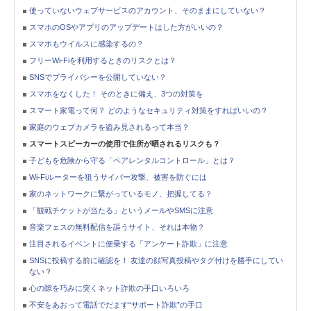
使っていないウェブサービスのアカウント、そのままにしていない？
スマホのOSやアプリのアップデートはした方がいいの？
スマホもウイルスに感染するの？
フリーWi-Fiを利用するときのリスクとは？
SNSでプライバシーを公開していない？
スマホをなくした！ そのときに備え、3つの対策を
スマート家電って何？ どのようなセキュリティ対策をすればいいの？
家庭のウェブカメラを盗み見されるって本当？
スマートスピーカーの使用で住所が晒されるリスクも？
子どもを危険から守る「ペアレンタルコントロール」とは？
Wi-Fiルーターを狙うサイバー攻撃、被害を防ぐには
家のネットワークに繋がっているモノ、把握してる？
「観戦チケットが当たる」というメールやSMSに注意
音楽フェスの無料配信を謳うサイト、それは本物？
注目されるイベントに便乗する「アンケート詐欺」に注意
SNSに投稿する前に確認を！ 友達の顔写真投稿やタグ付けを勝手にしてい
ない？
心の隙を巧みに突くネット詐欺の手口いろいろ
不安をあおって電話でだます“サポート詐欺”の手口