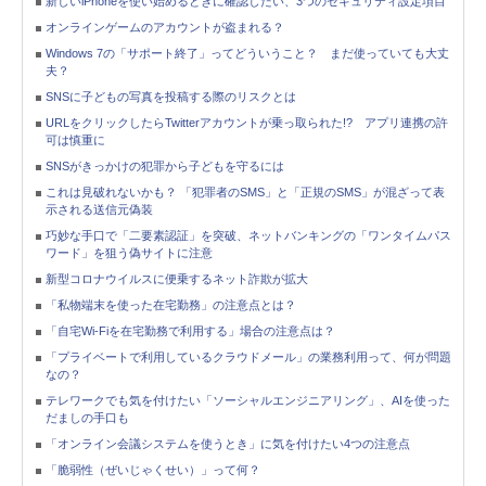
新しいiPhoneを使い始めるときに確認したい、3つのセキュリティ設定項目
オンラインゲームのアカウントが盗まれる？
Windows 7の「サポート終了」ってどういうこと？ まだ使っていても大丈
夫？
SNSに子どもの写真を投稿する際のリスクとは
URLをクリックしたらTwitterアカウントが乗っ取られた!? アプリ連携の許
可は慎重に
SNSがきっかけの犯罪から子どもを守るには
これは見破れないかも？ 「犯罪者のSMS」と「正規のSMS」が混ざって表
示される送信元偽装
巧妙な手口で「二要素認証」を突破、ネットバンキングの「ワンタイムパス
ワード」を狙う偽サイトに注意
新型コロナウイルスに便乗するネット詐欺が拡大
「私物端末を使った在宅勤務」の注意点とは？
「自宅Wi-Fiを在宅勤務で利用する」場合の注意点は？
「プライベートで利用しているクラウドメール」の業務利用って、何が問題
なの？
テレワークでも気を付けたい「ソーシャルエンジニアリング」、AIを使った
だましの手口も
「オンライン会議システムを使うとき」に気を付けたい4つの注意点
「脆弱性（ぜいじゃくせい）」って何？