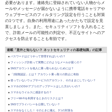
必要があります。連絡先に登録されていない人物からメ
ールやメッセージが届かないように携帯電話キャリアや
ウェブサービスのフィルタリング設定を行うことも対策
の1つです。自身の利用用途にあったかたちで設定を見
直しましょう。また、セキュリティソフトを入れること
で、詐欺メールの可能性の判定や、不正なサイトへのア
クセスを防止することも有効です。
連載「意外と知らない？ ネットセキュリティの基礎知識」の記事
パスワードはどうやって管理すればいいの？
フィッシング詐欺って実際にどのようなメールが届くの？
SNSアカウントを他人に乗っ取られないためには？
「2段階認証」とは？ アカウント乗っ取りの防止に有効
使っていないウェブサービスのアカウント、そのままにしていない？
スマホのOSやアプリのアップデートはした方がいいの？
スマホもウイルスに感染するの？
フリーWi-Fiを利用するときのリスクとは？
SNSでプライバシーを公開していない？
スマホをなくした！ そのときに備え、3つの対策を