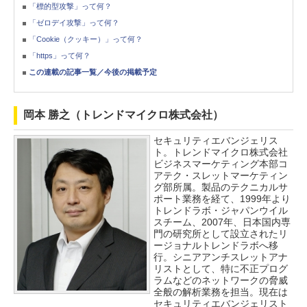
「標的型攻撃」って何？
「ゼロデイ攻撃」って何？
「Cookie（クッキー）」って何？
「https」って何？
この連載の記事一覧／今後の掲載予定
岡本 勝之（トレンドマイクロ株式会社）
セキュリティエバンジェリス
ト。トレンドマイクロ株式会社
ビジネスマーケティング本部コ
アテク・スレットマーケティン
グ部所属。製品のテクニカルサ
ポート業務を経て、1999年より
トレンドラボ・ジャパンウイル
スチーム、2007年、日本国内専
門の研究所として設立されたリ
ージョナルトレンドラボへ移
行。シニアアンチスレットアナ
リストとして、特に不正プログ
ラムなどのネットワークの脅威
全般の解析業務を担当。現在は
セキュリティエバンジェリスト