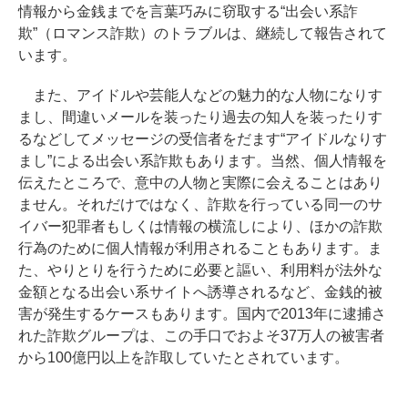
情報から金銭までを言葉巧みに窃取する“出会い系詐
欺”（ロマンス詐欺）のトラブルは、継続して報告されて
います。
また、アイドルや芸能人などの魅力的な人物になりす
まし、間違いメールを装ったり過去の知人を装ったりす
るなどしてメッセージの受信者をだます“アイドルなりす
まし”による出会い系詐欺もあります。当然、個人情報を
伝えたところで、意中の人物と実際に会えることはあり
ません。それだけではなく、詐欺を行っている同一のサ
イバー犯罪者もしくは情報の横流しにより、ほかの詐欺
行為のために個人情報が利用されることもあります。ま
た、やりとりを行うために必要と謳い、利用料が法外な
金額となる出会い系サイトへ誘導されるなど、金銭的被
害が発生するケースもあります。国内で2013年に逮捕さ
れた詐欺グループは、この手口でおよそ37万人の被害者
から100億円以上を詐取していたとされています。