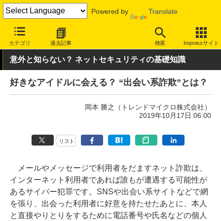
Powered by
Translate
INTERNET Watch
トピック
セキュリティ
詐欺/フィッシング
カテゴリ
過去記事
検索
Impressサイト
意外と知らない？ ネットセキュリティの基礎知識
好きなアイドルに会える？ “出会い系詐欺”とは？
岡本 勝之（トレンドマイクロ株式会社）
2019年10月17日 06:00
リスト
メールやメッセージで利用者をだますネット詐欺は、
インターネット利用者であれば誰もが遭遇する可能性が
あるサイバー犯罪です。SNSや出会い系サイトなどで網
を張り、出会った利用者に好意を持たせたあとに、本人
と直接やりとりをするために電話番号や氏名などの個人