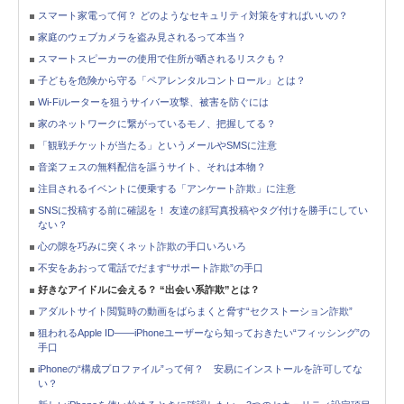
スマート家電って何？ どのようなセキュリティ対策をすればいいの？
家庭のウェブカメラを盗み見されるって本当？
スマートスピーカーの使用で住所が晒されるリスクも？
子どもを危険から守る「ペアレンタルコントロール」とは？
Wi-Fiルーターを狙うサイバー攻撃、被害を防ぐには
家のネットワークに繋がっているモノ、把握してる？
「観戦チケットが当たる」というメールやSMSに注意
音楽フェスの無料配信を謳うサイト、それは本物？
注目されるイベントに便乗する「アンケート詐欺」に注意
SNSに投稿する前に確認を！ 友達の顔写真投稿やタグ付けを勝手にしてい
ない？
心の隙を巧みに突くネット詐欺の手口いろいろ
不安をあおって電話でだます“サポート詐欺”の手口
好きなアイドルに会える？ “出会い系詐欺”とは？
アダルトサイト閲覧時の動画をばらまくと脅す“セクストーション詐欺”
狙われるApple ID――iPhoneユーザーなら知っておきたい“フィッシング”の
手口
iPhoneの“構成プロファイル”って何？ 安易にインストールを許可してな
い？