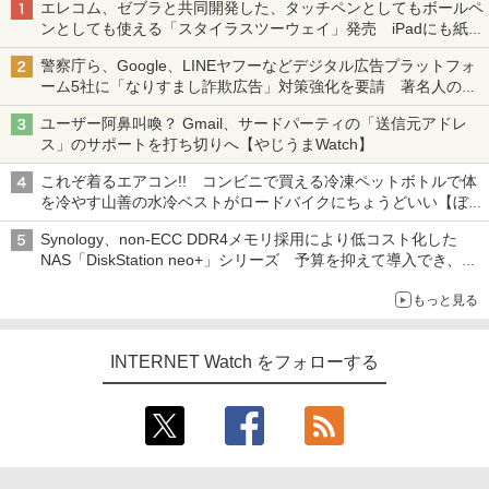
エレコム、ゼブラと共同開発した、タッチペンとしてもボールペ
ンとしても使える「スタイラスツーウェイ」発売 iPadにも紙に
も、持ち替えずに書き込める
警察庁ら、Google、LINEヤフーなどデジタル広告プラットフォ
ーム5社に「なりすまし詐欺広告」対策強化を要請 著名人の写
真や映像を使った投資詐欺などへの対策として
ユーザー阿鼻叫喚？ Gmail、サードパーティの「送信元アドレ
ス」のサポートを打ち切りへ【やじうまWatch】
これぞ着るエアコン!! コンビニで買える冷凍ペットボトルで体
を冷やす山善の水冷ベストがロードバイクにちょうどいい【ぼっ
ち・ざ・ろーど！その14】【空いた時間でなにしてる？】
Synology、non-ECC DDR4メモリ採用により低コスト化した
NAS「DiskStation neo+」シリーズ 予算を抑えて導入でき、
ECCメモリへのアップグレードも可能
もっと見る
INTERNET Watch をフォローする