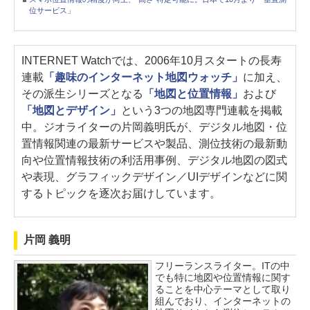
位サービス」
INTERNET Watchでは、2006年10月スタートの長寿
連載
「趣味のインターネット地図ウォッチ」
に加え、
その派生シリーズとなる
「地図と位置情報」
および
「地図とデザイン」
という3つの地図専門連載を掲載
中。ジオライターの片岡義明氏が、デジタル地図・位
置情報関連の最新サービスや製品、測位技術の最新動
向や位置情報技術の利活用事例、デジタル地図の図式
や表現、グラフィックデザイン／UIデザインなどに関
するトピックを逐次お届けしています。
片岡 義明
フリーランスライター。ITの中
でも特に地図や位置情報に関す
ることを中心テーマとして取り
組んでおり、インターネットの