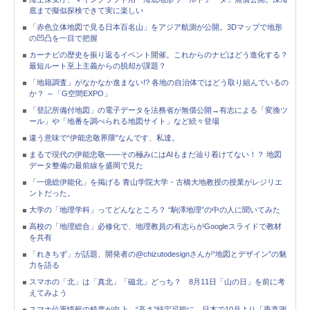
底まで擬似探検できて実に楽しい
「赤色立体地図で見る日本百名山」をアジア航測が公開。3Dマップで地形
の凹凸を一目で把握
カーナビの歴史を振り返るイベント開催。これからのナビはどう進化する？
最短ルート至上主義からの脱却が課題？
「地籍調査」がなかなか進まない!? 各地の自治体ではどう取り組んでいるの
か？ ～「G空間EXPO」
「登記所備付地図」の電子データを法務省が無償公開→有志による「変換ツ
ール」や「地番を調べられる地図サイト」など続々登場
違う意味で“伊能忠敬界隈”なんです、私達。
まるで現代の伊能忠敬――その極みにはAIもまだ辿り着けてない！？ 地図
データ整備の最前線を盛岡で見た
「一億総伊能化」を掲げる 青山学院大学・古橋大地教授の授業がレジリエ
ントだった。
大学の「地理学科」ってどんなところ？ “駒澤地理”の中の人に聞いてみた
高校の「地理総合」必修化で、地理教員の有志らがGoogleスライドで教材
を共有
「れきちず」が話題、開発者の@chizutodesignさんが“地図とデザイン”の魅
力を語る
スマホの「北」は「真北」「磁北」どっち？ 8月11日「山の日」を前に考
えてみよう
スマホ位置情報の精度が向上、“高さ”特定可能に。日本で10月より「垂直測