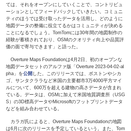
ては、それをオープンにしていくことで、コントリビュ
ーションとしてフィードバックしていきたい。コミュニ
ティのほうでは受け取ったデータを活用し、どのように
地図データの整備に役立てるかはコミュニティが決める
ことになるでしょう。TomTomには30年間の地図制作の
経験が蓄積されており、OSMのクオリティ向上や品質評
価の面で寄与できます」と語った。
Overture Maps Foundationは4月2日、初のオープンな
地図データセットのアルファ版「Overture 2023-04-02-al
pha」を
公開
した。このリリースでは、ボストンやシカ
ゴ、サンタクララなど米国の主要都市3万4000平方マイ
ルについて、600万を超える建物の高さデータが含まれ
ている。データは、OSMに加えて米国地質調査所（USG
S）の3D標高データやMicrosoftのフットプリントデータ
などを組み合わせている。
カラガ氏によると、Overture Maps Foundationの地図
は6月に次のリリースを予定しているという。また、Tom