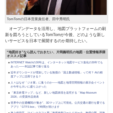
TomTomの日本営業責任者、田中秀明氏
オープンデータを活用し、地図プラットフォームの刷
新を図ろうとしているTomTomが今後、どのような新し
いサービスを日本で展開するのか期待したい。
“地図好き”なら読んでおきたい、片岡義明氏の地図・位置情報界隈
オススメ記事
INTERNET Watchの30年は、インターネット地図サービス進化の30年でも
あった――本誌記事で振り返る
近年ダウンロードが増加している無償の「国土数値情報」って何？ AIの精
度アップに活用できる？
人々はなぜ「ジオ展」に集うのか――地図と地理空間情報の展示会イベント
が今年も大いに盛り上がった
「東京終電マップ」など、新しい地図表現を追究する「Map Museum
2026」の受賞作品発表
世界中の交通機関の“動き”、3Dマップ上に可視化。公共交通の運行を愛でる
アプリ「GTFS box」で時間が溶けます
海上保安庁、マインクラフト用「海底地形ワールドデータ」無償公開。深海