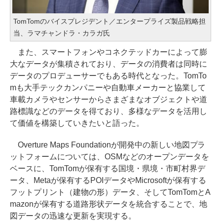
TomTomのバイスプレジデント／エンタープライズ製品戦略担
当、ラマチャンドラ・カラガ氏
また、スマートフォンやコネクテッドカーによって膨
大なデータが集積されており、データの消費者は同時に
データのプロデューサーでもある時代となった。TomTo
mも大手テックカンパニーや自動車メーカーと協業して
車載カメラやセンサーからさまざまなオブジェクトや道
路標識などのデータを得ており、多様なデータを活用し
て価値を構築していきたいと語った。
Overture Maps Foundationが開発中の新しい地図プラ
ットフォームについては、OSMなどのオープンデータを
ベースに、TomTomが保有する国境・県境・市町村界デ
ータ、Metaが保有するPOIデータやMicrosoftが保有する
フットプリント（建物の形）データ、そしてTomTomとA
mazonが保有する道路形状データを統合することで、地
図データの迅速な更新を実現する。