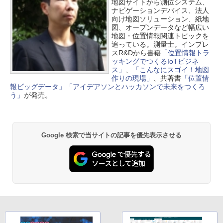
地図サイトから測位システム、
ナビゲーションデバイス、法人
向け地図ソリューション、紙地
図、オープンデータなど幅広い
地図・位置情報関連トピックを
追っている。測量士。インプレ
スR&Dから書籍
「位置情報トラ
ッキングでつくるIoTビジネ
ス」
、
「こんなにスゴイ！地図
作りの現場」
、共著書
「位置情
報ビッグデータ」
「アイデアソンとハッカソンで未来をつくろ
う」
が発売。
Google 検索で当サイトの記事を優先表示させる