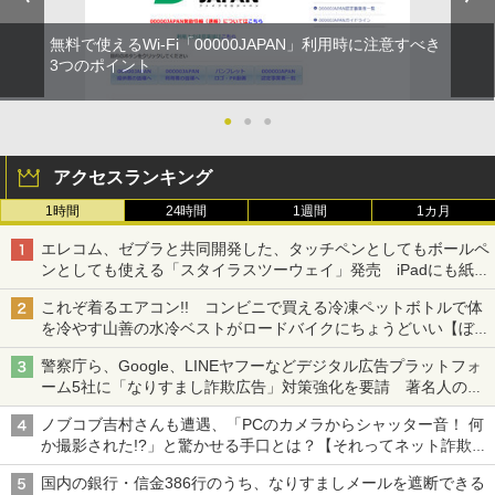
無料で使えるWi-Fi「00000JAPAN」利用時に注意すべき
3つのポイント
●
●
●
アクセスランキング
1時間
24時間
1週間
1カ月
エレコム、ゼブラと共同開発した、タッチペンとしてもボールペ
ンとしても使える「スタイラスツーウェイ」発売 iPadにも紙に
も、持ち替えずに書き込める
これぞ着るエアコン!! コンビニで買える冷凍ペットボトルで体
を冷やす山善の水冷ベストがロードバイクにちょうどいい【ぼっ
ち・ざ・ろーど！その14】【空いた時間でなにしてる？】
警察庁ら、Google、LINEヤフーなどデジタル広告プラットフォ
ーム5社に「なりすまし詐欺広告」対策強化を要請 著名人の写
真や映像を使った投資詐欺などへの対策として
ノブコブ吉村さんも遭遇、「PCのカメラからシャッター音！ 何
か撮影された!?」と驚かせる手口とは？【それってネット詐欺で
すよ！】
国内の銀行・信金386行のうち、なりすましメールを遮断できる