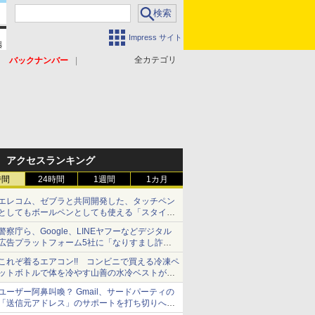
Impress サイト
全カテゴリ
バックナンバー
アクセスランキング
時間
24時間
1週間
1カ月
エレコム、ゼブラと共同開発した、タッチペン
としてもボールペンとしても使える「スタイラ
スツーウェイ」発売 iPadにも紙にも、持ち替
警察庁ら、Google、LINEヤフーなどデジタル
えずに書き込める
広告プラットフォーム5社に「なりすまし詐欺
広告」対策強化を要請 著名人の写真や映像を
これぞ着るエアコン!! コンビニで買える冷凍ペ
使った投資詐欺などへの対策として
ットボトルで体を冷やす山善の水冷ベストがロ
ードバイクにちょうどいい【ぼっち・ざ・ろー
ユーザー阿鼻叫喚？ Gmail、サードパーティの
ど！その14】【空いた時間でなにしてる？】
「送信元アドレス」のサポートを打ち切りへ
【やじうまWatch】