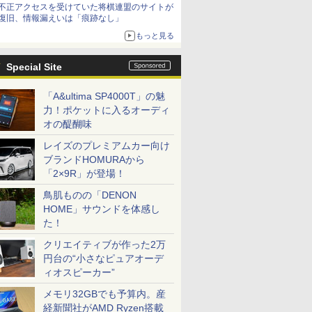
不正アクセスを受けていた将棋連盟のサイトが
復旧、情報漏えいは「痕跡なし」
もっと見る
Special Site
「A&ultima SP4000T」の魅
力！ポケットに入るオーディ
オの醍醐味
レイズのプレミアムカー向け
ブランドHOMURAから
「2×9R」が登場！
鳥肌ものの「DENON
HOME」サウンドを体感し
た！
クリエイティブが作った2万
円台の“小さなピュアオーデ
ィオスピーカー”
メモリ32GBでも予算内。産
経新聞社がAMD Ryzen搭載