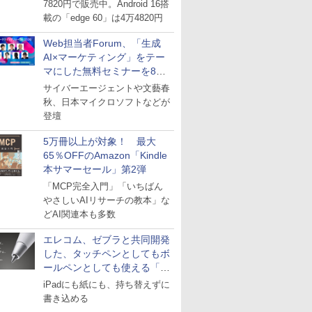
7820円で販売中。Android 16搭
載の「edge 60」は4万4820円
Web担当者Forum、「生成
AI×マーケティング」をテー
マにした無料セミナーを8月
27日にオンライン開催
サイバーエージェントや文藝春
秋、日本マイクロソフトなどが
登壇
5万冊以上が対象！ 最大
65％OFFのAmazon「Kindle
本サマーセール」第2弾
「MCP完全入門」「いちばん
やさしいAIリサーチの教本」な
どAI関連本も多数
エレコム、ゼブラと共同開発
した、タッチペンとしてもボ
ールペンとしても使える「ス
タイラスツーウェイ」発売
iPadにも紙にも、持ち替えずに
書き込める