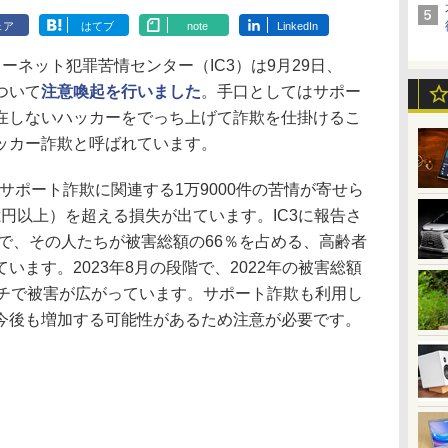
ェア
はてブ
note
LinkedIn
ーネット犯罪苦情センター（IC3）は9月29日、
ついて
注意喚起を行いました
。手口としてはサポー
在しないハッカーをでっち上げて詐欺を仕掛けるこ
ッカー詐欺と呼ばれています。
、サポート詐欺に関連する1万9000件の苦情が寄せら
6億円以上）を超える損失が出ています。IC3に報告さ
上で、その人たちが被害総額の66％を占める、高齢者
います。2023年8月の段階で、2022年の被害総額
ッチで被害が広がっています。サポート詐欺も利用し
今後も増加する可能性があるため注意が必要です。