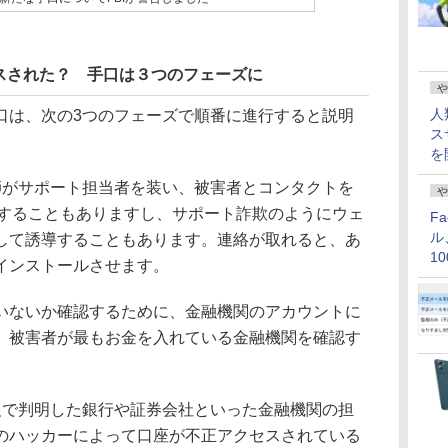
スされた？ 手口は３つのフェーズに
や
人
は、次の3つのフェーズで順番に進行すると説明
ス
を
がサポート担当者を装い、被害者とコンタクトを
や
絡することもありますし、サポート詐欺のようにウェ
F
ル
して誘導することもあります。連絡が取れると、あ
1
インストールさせます。
価
ないか確認するために、金融機関のアカウントに
。被害者が最もお金を入れている金融機関を確認す
で判明した銀行や証券会社といった金融機関の担
のハッカーによって口座が不正アクセスされている