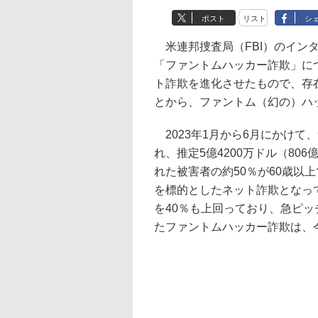
ポスト
リスト
シ
米連邦捜査局（FBI）のインタ
「ファントムハッカー詐欺」に
ト詐欺を進化させたもので、存
とから、ファントム（幻の）ハ
2023年1月から6月にかけて
れ、推定5億4200万ドル（80
れた被害者の約50％が60歳以
を標的としたネット詐欺となって
を40％も上回っており、急ピ
たファントムハッカー詐欺は、