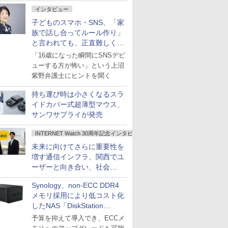
インタビュー
子どものスマホ・SNS、「家
族で話し合ってルール作り」
と言われても、正直難しくな
いですか？
「16歳になった瞬間にSNSデビ
ューする方が怖い」という上沼
紫野弁護士にヒントを聞く
持ち運び時は小さくなるスラ
イドカバー式超薄型マウス、
サンワサプライが発売
INTERNET Watch 30周年記念インタビュー
未来に向けてさらに重要性を
増す通信インフラ、関西でユ
ーザーと向き合い、社会
の“あたらしい”を起動し続け
Synology、non-ECC DDR4
る～オプテージ
メモリ採用により低コスト化
したNAS「DiskStation
neo+」シリーズ
予算を抑えて導入でき、ECCメ