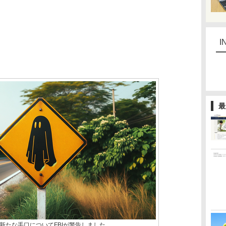
I
最
新たな手口についてFBIが警告しました