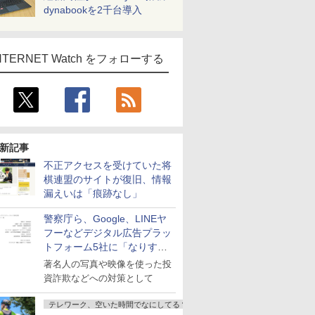
dynabookを2千台導入
NTERNET Watch をフォローする
新記事
不正アクセスを受けていた将
棋連盟のサイトが復旧、情報
漏えいは「痕跡なし」
警察庁ら、Google、LINEヤ
フーなどデジタル広告プラッ
トフォーム5社に「なりすま
し詐欺広告」対策強化を要請
著名人の写真や映像を使った投
資詐欺などへの対策として
テレワーク、空いた時間でなにしてる？