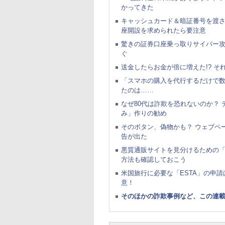
かってきた
キャッシュカード＆暗証番号を渡
座開設を求められたら要注意
驚きの証券口座乗っ取りサイバー攻
ぐ
送金したらお金が倍に増えた!? そ
「スマホの購入を代行するだけで
たのは……
なぜ80代は詐欺を恐れないのか？
み」作りの勧め
そのボタン、偽物かも？ ウェブペ
告が出た
悪質通販サイトを見分けるための「
方法も確認しておこう
米国旅行に必要な「ESTA」の申請
意！
そのほかの詐欺事例など、この連