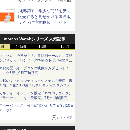
モリへのアップグレードも可能
消費者庁、希少な商品を安く
販売すると見せかける偽通販
サイトに注意喚起、サイト名
とドメイン名を公表
Impress Watchシリーズ 人気記事
時間
24時間
1週間
1カ月
ユニクロ、今日から「お盆特別セール」。涼感
シアサッカーワンピース待望値下げ、撥水ギア
ショーツは1990円に
東映の歴代オープニング映像がカプセルトイ
に。全5種で8月下旬発売
令和のファミコンディスクシステム？安価に書
き換え可能なGB用「しましまディスクシステ
ム」
カルディ、オンライン限定「ネコバッグ＆タン
ブラーセット」を一般販売。7月の抽選販売の
当選無効分
スターバックス、横浜に“文化財カフェ”8月10日
オープン
もっと見る