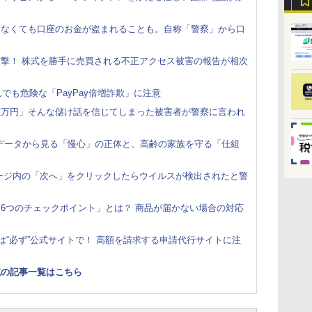
さなくても口座のお金が盗まれることも。自称「警察」から口
撃！ 株式を勝手に売買される不正アクセス被害の報告が相次
れでも危険な「PayPay倍増詐欺」に注意
数万円」そんな儲け話を信じてしまった被害者が警察に言われ
 データから見る「慢心」の正体と、高齢の家族を守る「仕組
ージ内の「次へ」をクリックしたらウイルスが検出されたと警
6つのチェックポイント」とは？ 商品が届かない場合の対応
は“必ず”公式サイトで！ 高額を請求する申請代行サイトに注
載の記事一覧はこちら