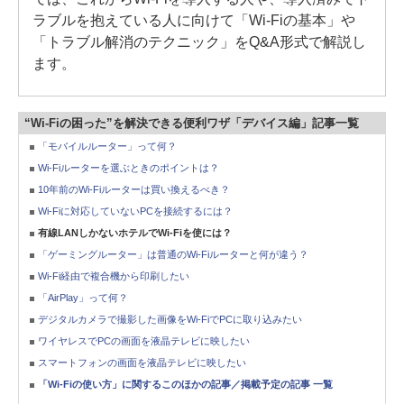
ラブルを抱えている人に向けて「Wi-Fiの基本」や
「トラブル解消のテクニック」をQ&A形式で解説し
ます。
“Wi-Fiの困った”を解決できる便利ワザ「デバイス編」記事一覧
「モバイルルーター」って何？
Wi-Fiルーターを選ぶときのポイントは？
10年前のWi-Fiルーターは買い換えるべき？
Wi-Fiに対応していないPCを接続するには？
有線LANしかないホテルでWi-Fiを使には？
「ゲーミングルーター」は普通のWi-Fiルーターと何が違う？
Wi-Fi経由で複合機から印刷したい
「AirPlay」って何？
デジタルカメラで撮影した画像をWi-FiでPCに取り込みたい
ワイヤレスでPCの画面を液晶テレビに映したい
スマートフォンの画面を液晶テレビに映したい
「Wi-Fiの使い方」に関するこのほかの記事／掲載予定の記事 一覧