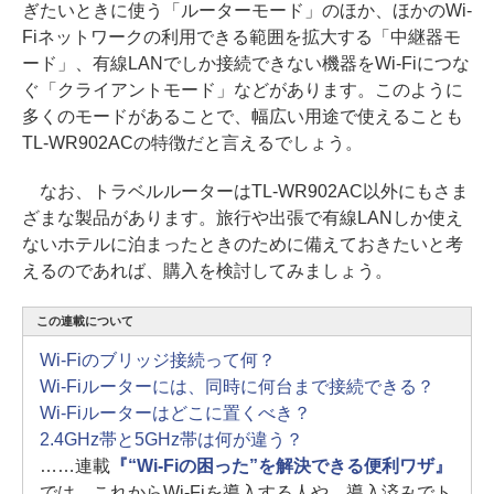
ぎたいときに使う「ルーターモード」のほか、ほかのWi-
Fiネットワークの利用できる範囲を拡大する「中継器モ
ード」、有線LANでしか接続できない機器をWi-Fiにつな
ぐ「クライアントモード」などがあります。このように
多くのモードがあることで、幅広い用途で使えることも
TL-WR902ACの特徴だと言えるでしょう。
なお、トラベルルーターはTL-WR902AC以外にもさま
ざまな製品があります。旅行や出張で有線LANしか使え
ないホテルに泊まったときのために備えておきたいと考
えるのであれば、購入を検討してみましょう。
この連載について
Wi-Fiのブリッジ接続って何？
Wi-Fiルーターには、同時に何台まで接続できる？
Wi-Fiルーターはどこに置くべき？
2.4GHz帯と5GHz帯は何が違う？
……連載
『“Wi-Fiの困った”を解決できる便利ワザ』
では、これからWi-Fiを導入する人や、導入済みでト