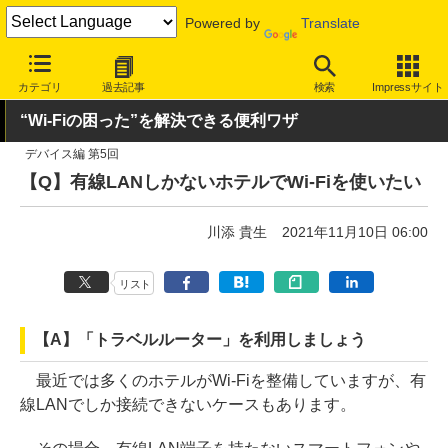
Powered by
Translate
INTERNET Watch
ハードウェア
LAN機器
無線LAN
カテゴリ
過去記事
検索
Impressサイト
“Wi-Fiの困った”を解決できる便利ワザ
デバイス編 第5回
【Q】有線LANしかないホテルでWi-Fiを使いたい
川添 貴生
2021年11月10日 06:00
リスト
【A】「トラベルルーター」を利用しましょう
最近では多くのホテルがWi-Fiを整備していますが、有
線LANでしか接続できないケースもあります。