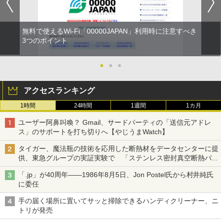
無料で使えるWi-Fi「00000JAPAN」利用時に注意すべき
3つのポイント
●
●
●
アクセスランキング
1時間
24時間
1週間
1カ月
ユーザー阿鼻叫喚？ Gmail、サードパーティの「送信元アドレ
ス」のサポートを打ち切りへ【やじうまWatch】
タイガー、魔法瓶の技術を応用した断熱材をデータセンターに提
供、東急グループの実証実験で 「ステンレス密封真空断熱パネ
ル TIVIP」
「.jp」が40周年――1986年8月5日、Jon Postel氏から村井純氏
に委任
手の届く場所に置いてサッと掃除できるハンディクリーナー、ニ
トリが発売