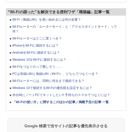
“Wi-Fiの困った”を解決できる便利ワザ「構築編」記事一覧
Wi-Fi（無線LAN）を使い始めるには何が必要？
Wi-Fiルーターの「ルーターモード」と「アクセスポイントモード」って
何？
Wi-Fiルーターはどこに置くべき？
iPhoneをWi-Fiに接続するには？
AndroidをWi-Fiに接続するには？
Windows 10をWi-Fiに接続するには？
Wi-Fiをつなぐのって難しそう……
PCは有線LANと無線LAN（Wi-Fi）、どちらでつなぐべき？
Wi-Fiルーターには、同時に何台まで接続できる？
Windows 10で接続するWi-Fiの優先順を設定するには？
外出時にノートPCでネットしたい!! 手持ちのスマホでつなぐには？
「Wi-Fiの使い方」に関するこのほかの記事／掲載予定の記事 一覧
Google 検索で当サイトの記事を優先表示させる