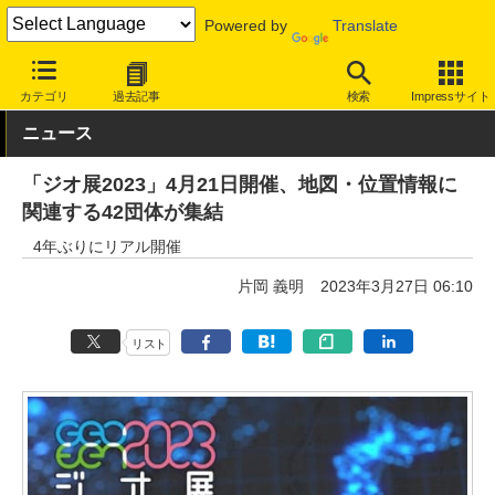
Powered by
Translate
INTERNET Watch
トピック
地図/位置情報
カテゴリ
過去記事
検索
Impressサイト
ニュース
「ジオ展2023」4月21日開催、地図・位置情報に
関連する42団体が集結
4年ぶりにリアル開催
片岡 義明
2023年3月27日 06:10
リスト