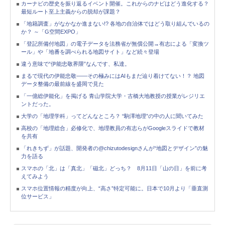
カーナビの歴史を振り返るイベント開催。これからのナビはどう進化する？
最短ルート至上主義からの脱却が課題？
「地籍調査」がなかなか進まない!? 各地の自治体ではどう取り組んでいるの
か？ ～「G空間EXPO」
「登記所備付地図」の電子データを法務省が無償公開→有志による「変換ツ
ール」や「地番を調べられる地図サイト」など続々登場
違う意味で“伊能忠敬界隈”なんです、私達。
まるで現代の伊能忠敬――その極みにはAIもまだ辿り着けてない！？ 地図
データ整備の最前線を盛岡で見た
「一億総伊能化」を掲げる 青山学院大学・古橋大地教授の授業がレジリエ
ントだった。
大学の「地理学科」ってどんなところ？ “駒澤地理”の中の人に聞いてみた
高校の「地理総合」必修化で、地理教員の有志らがGoogleスライドで教材
を共有
「れきちず」が話題、開発者の@chizutodesignさんが“地図とデザイン”の魅
力を語る
スマホの「北」は「真北」「磁北」どっち？ 8月11日「山の日」を前に考
えてみよう
スマホ位置情報の精度が向上、“高さ”特定可能に。日本で10月より「垂直測
位サービス」