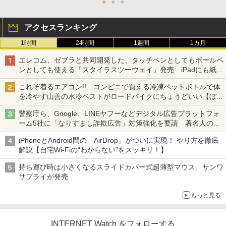
●
●
●
アクセスランキング
1時間
24時間
1週間
1カ月
エレコム、ゼブラと共同開発した、タッチペンとしてもボールペ
ンとしても使える「スタイラスツーウェイ」発売 iPadにも紙に
も、持ち替えずに書き込める
これぞ着るエアコン!! コンビニで買える冷凍ペットボトルで体
を冷やす山善の水冷ベストがロードバイクにちょうどいい【ぼっ
ち・ざ・ろーど！その14】【空いた時間でなにしてる？】
警察庁ら、Google、LINEヤフーなどデジタル広告プラットフォ
ーム5社に「なりすまし詐欺広告」対策強化を要請 著名人の写
真や映像を使った投資詐欺などへの対策として
iPhoneとAndroid間の「AirDrop」がついに実現！ やり方を徹底
解説【自宅Wi-Fiの“わからない”をスッキリ！】
持ち運び時は小さくなるスライドカバー式超薄型マウス、サンワ
サプライが発売
もっと見る
INTERNET Watch をフォローする