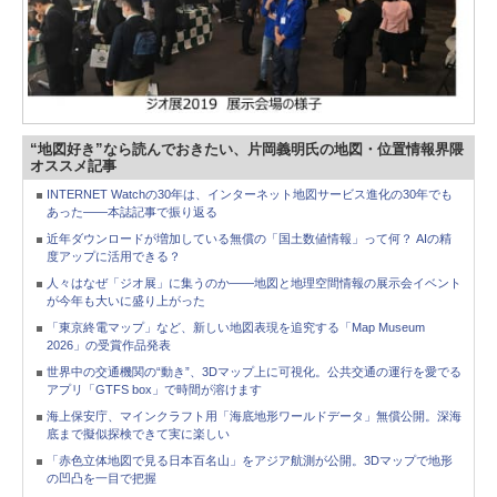
“地図好き”なら読んでおきたい、片岡義明氏の地図・位置情報界隈
オススメ記事
INTERNET Watchの30年は、インターネット地図サービス進化の30年でも
あった――本誌記事で振り返る
近年ダウンロードが増加している無償の「国土数値情報」って何？ AIの精
度アップに活用できる？
人々はなぜ「ジオ展」に集うのか――地図と地理空間情報の展示会イベント
が今年も大いに盛り上がった
「東京終電マップ」など、新しい地図表現を追究する「Map Museum
2026」の受賞作品発表
世界中の交通機関の“動き”、3Dマップ上に可視化。公共交通の運行を愛でる
アプリ「GTFS box」で時間が溶けます
海上保安庁、マインクラフト用「海底地形ワールドデータ」無償公開。深海
底まで擬似探検できて実に楽しい
「赤色立体地図で見る日本百名山」をアジア航測が公開。3Dマップで地形
の凹凸を一目で把握