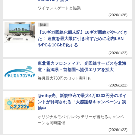
ワイヤレスゲートと協業
(2026/1/28)
特集
【10ギガ回線化顛末記】10ギガ回線がやってき
た！ 速度を最大限に引き出すために宅内LAN
やPCを10GbE化する
(2026/1/23)
東北電力フロンティア、光回線サービスを北海
道・新潟県・首都圏へ提供エリアを拡大
毎月最大730円のセット割引も
(2026/1/22)
@nifty光、新規申込で最大4万8333円分のポイ
ントが付与される「大感謝祭キャンペーン」実
施中
オリジナルモバイルバッテリーが当たるキャンペ
ーンも同時開催
(2026/1/22)