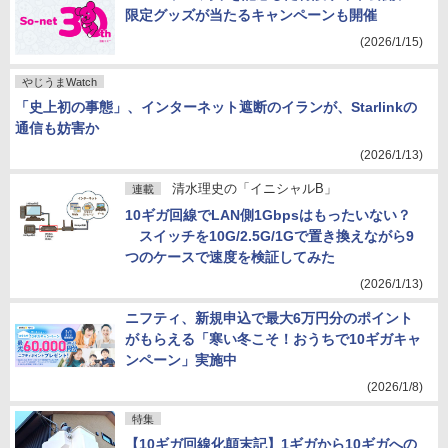
限定グッズが当たるキャンペーンも開催
(2026/1/15)
やじうまWatch
「史上初の事態」、インターネット遮断のイランが、Starlinkの
通信も妨害か
(2026/1/13)
清水理史の「イニシャルB」
連載
10ギガ回線でLAN側1Gbpsはもったいない？
スイッチを10G/2.5G/1Gで置き換えながら9
つのケースで速度を検証してみた
(2026/1/13)
ニフティ、新規申込で最大6万円分のポイント
がもらえる「寒い冬こそ！おうちで10ギガキャ
ンペーン」実施中
(2026/1/8)
特集
【10ギガ回線化顛末記】1ギガから10ギガへの