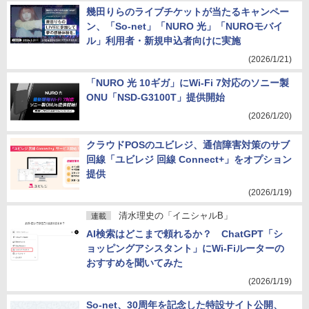
幾田りらのライブチケットが当たるキャンペー
ン、「So-net」「NURO 光」「NUROモバイ
ル」利用者・新規申込者向けに実施
(2026/1/21)
「NURO 光 10ギガ」にWi-Fi 7対応のソニー製
ONU「NSD-G3100T」提供開始
(2026/1/20)
クラウドPOSのユビレジ、通信障害対策のサブ
回線「ユビレジ 回線 Connect+」をオプション
提供
(2026/1/19)
清水理史の「イニシャルB」
連載
AI検索はどこまで頼れるか？ ChatGPT「シ
ョッピングアシスタント」にWi-Fiルーターの
おすすめを聞いてみた
(2026/1/19)
So-net、30周年を記念した特設サイト公開、