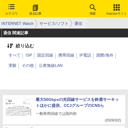
カテゴリ
過去記事
検索
Impressサイト
INTERNET Watch
サービス/ソフト
通信
通信 関連記事
絞り込む
すべて
ISP
固定回線
携帯回線
IP電話
国際/海外
実験
その他
公衆無線LAN
最大50Gbpsの光回線サービスを鈴鹿サーキッ
トほかに提供、CCJグループのCNSら
一般商用回線では国内初
(2026/3/2)