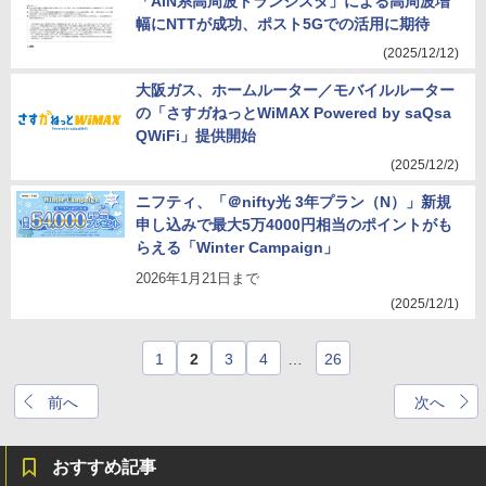
「AlN系高周波トランジスタ」による高周波増
幅にNTTが成功、ポスト5Gでの活用に期待
(2025/12/12)
大阪ガス、ホームルーター／モバイルルーター
の「さすガねっとWiMAX Powered by saQsa
QWiFi」提供開始
(2025/12/2)
ニフティ、「＠nifty光 3年プラン（N）」新規
申し込みで最大5万4000円相当のポイントがも
らえる「Winter Campaign」
2026年1月21日まで
(2025/12/1)
1
2
3
4
…
26
前へ
次へ
おすすめ記事