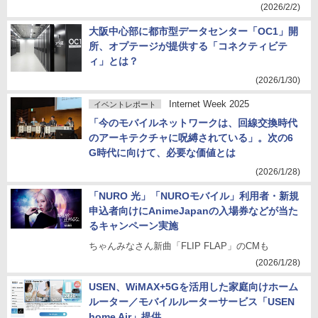
(2026/2/2)
大阪中心部に都市型データセンター「OC1」開
所、オプテージが提供する「コネクティビテ
ィ」とは？
(2026/1/30)
Internet Week 2025
イベントレポート
「今のモバイルネットワークは、回線交換時代
のアーキテクチャに呪縛されている」。次の6
G時代に向けて、必要な価値とは
(2026/1/28)
「NURO 光」「NUROモバイル」利用者・新規
申込者向けにAnimeJapanの入場券などが当た
るキャンペーン実施
ちゃんみなさん新曲「FLIP FLAP」のCMも
(2026/1/28)
USEN、WiMAX+5Gを活用した家庭向けホーム
ルーター／モバイルルーターサービス「USEN
home Air」提供