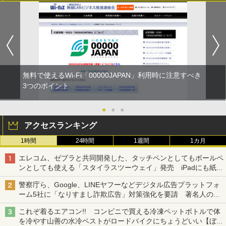
無料で使えるWi-Fi「00000JAPAN」利用時に注意すべき
3つのポイント
●
●
●
アクセスランキング
1時間
24時間
1週間
1カ月
エレコム、ゼブラと共同開発した、タッチペンとしてもボールペ
ンとしても使える「スタイラスツーウェイ」発売 iPadにも紙に
も、持ち替えずに書き込める
警察庁ら、Google、LINEヤフーなどデジタル広告プラットフォ
ーム5社に「なりすまし詐欺広告」対策強化を要請 著名人の写
真や映像を使った投資詐欺などへの対策として
これぞ着るエアコン!! コンビニで買える冷凍ペットボトルで体
を冷やす山善の水冷ベストがロードバイクにちょうどいい【ぼっ