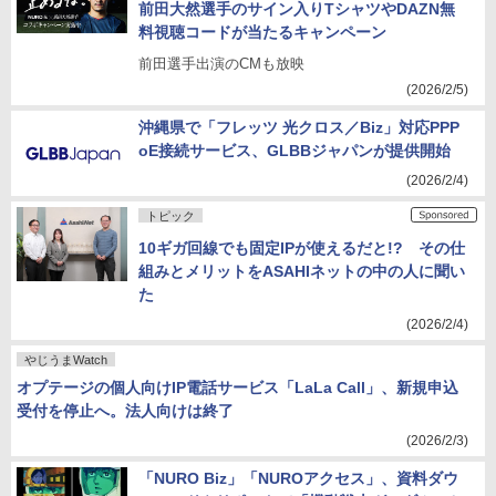
前田大然選手のサイン入りTシャツやDAZN無
料視聴コードが当たるキャンペーン
前田選手出演のCMも放映
(2026/2/5)
沖縄県で「フレッツ 光クロス／Biz」対応PPP
oE接続サービス、GLBBジャパンが提供開始
(2026/2/4)
トピック
10ギガ回線でも固定IPが使えるだと!? その仕
組みとメリットをASAHIネットの中の人に聞い
た
(2026/2/4)
やじうまWatch
オプテージの個人向けIP電話サービス「LaLa Call」、新規申込
受付を停止へ。法人向けは終了
(2026/2/3)
「NURO Biz」「NUROアクセス」、資料ダウ