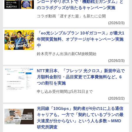
ンロードやリポストで「機動戦士ガンダム」と
のコラボグッズが当たるキャンペーン実施
コラボ動画「遅すぎた篇」も新たに公開
(2026/2/3)
「eo光シンプルプラン 10ギガコース」が最大1
年間実質無料、オプテージがキャンペーン実施
中
鈴木亮平さん出演の新CM放映開始
(2026/2/3)
NTT東日本、「フレッツ 光クロス」新規申込で
月額料金割引・品目変更で工事費無料など。6
つの割引を実施
申し込み受付期間は5月31日まで
(2026/2/2)
光回線「10Gbps」契約者が4分の1に上る通信
キャリアも。一方で「契約しているプランの最
大速度が分からない」という人も多数～MMD
研究所調査