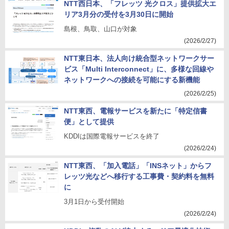
NTT西日本、「フレッツ 光クロス」提供拡大エ
リア3月分の受付を3月30日に開始
島根、鳥取、山口が対象
(2026/2/27)
NTT東日本、法人向け統合型ネットワークサー
ビス「Multi Interconnect」に、多様な回線や
ネットワークへの接続を可能にする新機能
(2026/2/25)
NTT東西、電報サービスを新たに「特定信書
便」として提供
KDDIは国際電報サービスを終了
(2026/2/24)
NTT東西、「加入電話」「INSネット」からフ
レッツ光などへ移行する工事費・契約料を無料
に
3月1日から受付開始
(2026/2/24)