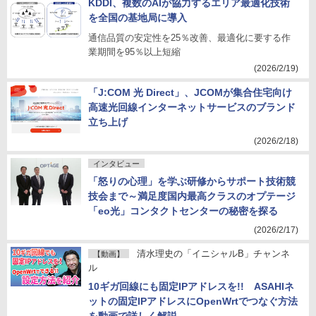
KDDI、複数のAIが協力するエリア最適化技術
を全国の基地局に導入
通信品質の安定性を25％改善、最適化に要する作
業期間を95％以上短縮
(2026/2/19)
「J:COM 光 Direct」、JCOMが集合住宅向け
高速光回線インターネットサービスのブランド
立ち上げ
(2026/2/18)
インタビュー
「怒りの心理」を学ぶ研修からサポート技術競
技会まで～満足度国内最高クラスのオプテージ
「eo光」コンタクトセンターの秘密を探る
(2026/2/17)
清水理史の「イニシャルB」チャンネ
【動画】
ル
10ギガ回線にも固定IPアドレスを!! ASAHIネ
ットの固定IPアドレスにOpenWrtでつなぐ方法