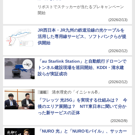
リポストでステッカーが当たるプレキャンペーン
開始
(2026/2/13)
JR西日本・JR九州の鉄道沿線の光ケーブルを
活用した専用線サービス、ソフトバンクらが提
供開始
(2026/2/12)
「au Starlink Station」と自動航行ドローンで
トンネル建設現場を巡回開始、KDDI・清水建
設らが実証成功
(2026/2/12)
清水理史の「イニシャルB」
連載
「フレッツ 光25G」を実現する仕組みは？ 今
後のエリア展開は？ NTT東日本に聞いて分か
った新サービスの正体
(2026/2/9)
「NURO 光」と「NUROモバイル」、サッカー