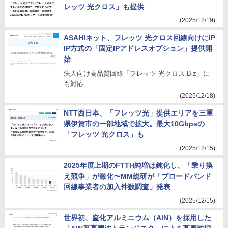
レッツ 光クロス」も提供
(2025/12/19)
ASAHIネット、フレッツ 光クロス回線向けにIP
IP方式の「固定IPアドレスオプション」提供開
始
法人向け高品質回線「フレッツ 光クロス Biz」に
も対応
(2025/12/18)
NTT西日本、「フレッツ光」提供エリアを三重
県伊賀市の一部地域で拡大。最大10Gbpsの
「フレッツ 光クロス」も
(2025/12/15)
2025年度上期のFTTH純増は鈍化し、「乗り換
え競争」が激化〜MM総研が「ブロードバンド
回線事業者の加入件数調査」発表
(2025/12/15)
世界初、窒化アルミニウム（AlN）を採用した