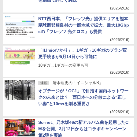
を動画で詳しく解説
(2026/2/16)
NTT西日本、「フレッツ光」提供エリアを熊本
県球磨郡相良村の一部地域で拡大。最大10Gbp
sの「フレッツ 光クロス」も提供
(2026/2/16)
「IIJmioひかり」、1ギガ→10ギガのプラン変
更手続きが5月14日から可能に
10ギガ→1ギガへの変更も可
(2026/2/16)
清水理史の「イニシャルB」
連載
オプテージが「OC1」で目指す国内ネットワー
クの未来とは？ 西日本への分散による“正し
い姿”と10msを削る重要さ
(2026/2/16)
So-net、乃木坂46の新アルバム曲を起用したC
Mを公開。3月12日からはコラボキャンペーン
第2弾を実施