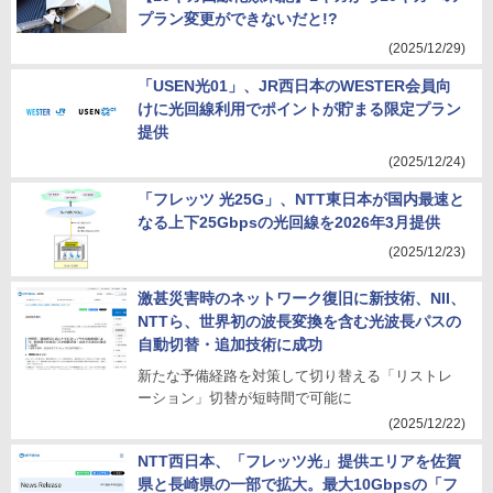
プラン変更ができないだと!?
(2025/12/29)
「USEN光01」、JR西日本のWESTER会員向
けに光回線利用でポイントが貯まる限定プラン
提供
(2025/12/24)
「フレッツ 光25G」、NTT東日本が国内最速と
なる上下25Gbpsの光回線を2026年3月提供
(2025/12/23)
激甚災害時のネットワーク復旧に新技術、NII、
NTTら、世界初の波長変換を含む光波長パスの
自動切替・追加技術に成功
新たな予備経路を対策して切り替える「リストレ
ーション」切替が短時間で可能に
(2025/12/22)
NTT西日本、「フレッツ光」提供エリアを佐賀
県と長崎県の一部で拡大。最大10Gbpsの「フ