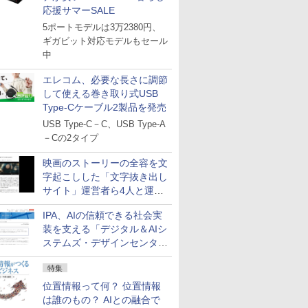
応援サマーSALE
5ポートモデルは3万2380円、
ギガビット対応モデルもセール
中
エレコム、必要な長さに調節
して使える巻き取り式USB
Type-Cケーブル2製品を発売
USB Type-C－C、USB Type-A
－Cの2タイプ
映画のストーリーの全容を文
字起こしした「文字抜き出し
サイト」運営者ら4人と運営
法人に有罪判決
IPA、AIの信頼できる社会実
装を支える「デジタル＆AIシ
ステムズ・デザインセンタ
ー」新設
特集
位置情報って何？ 位置情報
は誰のもの？ AIとの融合で