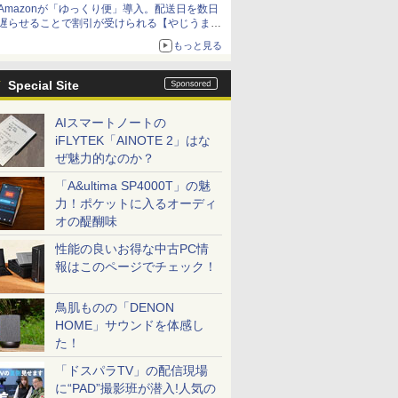
Amazonが「ゆっくり便」導入。配送日を数日
遅らせることで割引が受けられる【やじうま
Watch】
もっと見る
Special Site
AIスマートノートの
iFLYTEK「AINOTE 2」はな
ぜ魅力的なのか？
「A&ultima SP4000T」の魅
力！ポケットに入るオーディ
オの醍醐味
性能の良いお得な中古PC情
報はこのページでチェック！
鳥肌ものの「DENON
HOME」サウンドを体感し
た！
「ドスパラTV」の配信現場
に“PAD”撮影班が潜入!人気の