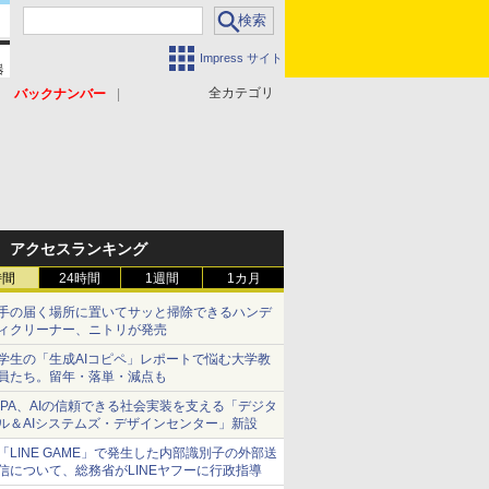
Impress サイト
全カテゴリ
バックナンバー
アクセスランキング
時間
24時間
1週間
1カ月
手の届く場所に置いてサッと掃除できるハンデ
ィクリーナー、ニトリが発売
学生の「生成AIコピペ」レポートで悩む大学教
員たち。留年・落単・減点も
IPA、AIの信頼できる社会実装を支える「デジタ
ル＆AIシステムズ・デザインセンター」新設
「LINE GAME」で発生した内部識別子の外部送
信について、総務省がLINEヤフーに行政指導