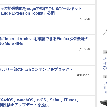
omeの拡張機能をEdgeで動作させるツールキット
t Edge Extension Toolkit」公開
(2016/8/8)
にInternet Archiveを確認できるFirefox拡張機能の
 More 404s」
(2016/8/8)
や
ガ
自
応
x、8月より一部のFlashコンテンツをブロックへ
(2016/7/21)
や
こ
間
地
 XやiOS、watchOS、tvOS、Safari、iTunes、
の脆弱性修正アップデートを提供