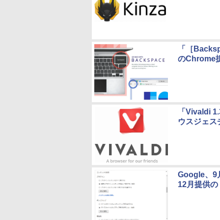
「［Back
のChrom
「Vival
ウスジェス
Google、
12月提供の