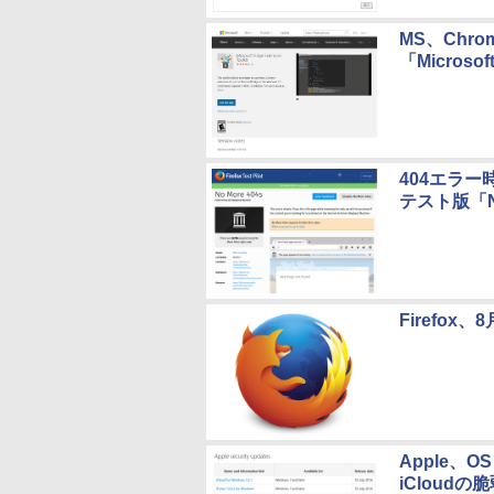
MS、Chr
「Microsof
404エラー時
テスト版「No
Firefo
Apple、OS
iCloud