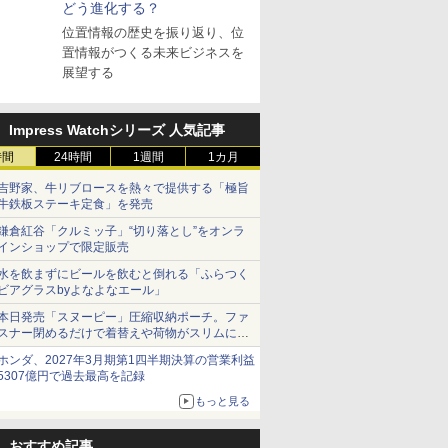
どう進化する？
位置情報の歴史を振り返り、位
置情報がつくる未来ビジネスを
展望する
Impress Watchシリーズ 人気記事
時間
24時間
1週間
1カ月
吉野家、牛リブロースを熱々で提供する「極旨
牛鉄板ステーキ定食」を発売
鎌倉紅谷「クルミッ子」“切り落とし”をオンラ
インショップで限定販売
水を飲まずにビールを飲むと倒れる「ふらつく
ビアグラスbyよなよなエール」
本日発売「スヌーピー」圧縮収納ポーチ。ファ
スナー閉めるだけで着替えや荷物がスリムにま
とまる
ホンダ、2027年3月期第1四半期決算の営業利益
5307億円で過去最高を記録
もっと見る
おすすめ記事