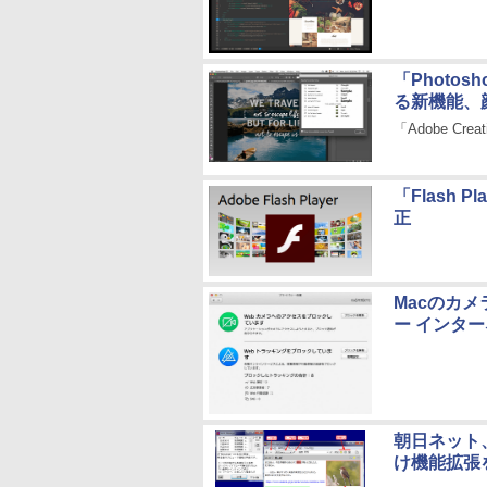
「Photo
る新機能、
「Adobe Cr
「Flash 
正
Macのカ
ー インター
朝日ネット、
け機能拡張