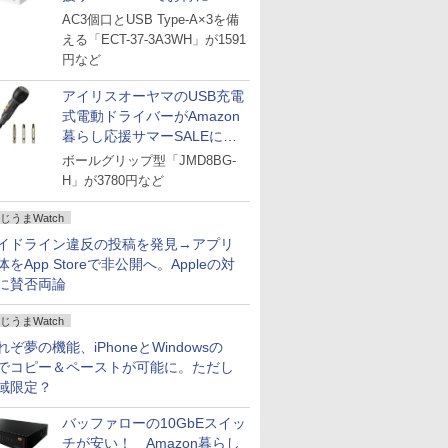
AC3個口とUSB Type-A×3を備
える「ECT-37-3A3WH」が1591
円など
アイリスオーヤマのUSB充電
式電動ドライバーがAmazon
暮らし応援サマーSALEに登
場
ボールグリップ型「JMD8BG-
H」が3780円など
じうまWatch
イドライン違反の投稿を発見→アプリ
体をApp Storeで非公開へ。Appleの対
に賛否両論
じうまWatch
れぞ夢の機能、iPhoneとWindowsの
でコピー＆ペーストが可能に。ただし
域限定？
バッファローの10GbEスイッ
チが安い！ Amazon暮らし