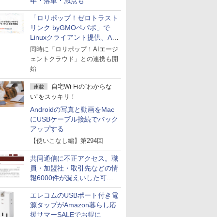
年・落単・減点も
「ロリポップ！ゼロトラスト
リンク byGMOペパボ」で
Linuxクライアント提供、AI
エージェントの接続が容易に
同時に「ロリポップ！AIエージ
ェントクラウド」との連携も開
始
自宅Wi-Fiの“わからな
連載
い”をスッキリ！
Androidの写真と動画をMac
にUSBケーブル接続でバック
アップする
【使いこなし編】第294回
共同通信に不正アクセス。職
員・加盟社・取引先などの情
報6000件が漏えいした可能
性
エレコムのUSBポート付き電
源タップがAmazon暮らし応
援サマーSALEでお得に