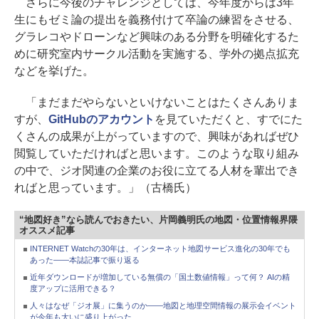
さらに今後のチャレンジとしては、今年度からは3年
生にもゼミ論の提出を義務付けて卒論の練習をさせる、
グラレコやドローンなど興味のある分野を明確化するた
めに研究室内サークル活動を実施する、学外の拠点拡充
などを挙げた。
「まだまだやらないといけないことはたくさんありま
すが、
GitHubのアカウント
を見ていただくと、すでにた
くさんの成果が上がっていますので、興味があればぜひ
閲覧していただければと思います。このような取り組み
の中で、ジオ関連の企業のお役に立てる人材を輩出でき
ればと思っています。」（古橋氏）
“地図好き”なら読んでおきたい、片岡義明氏の地図・位置情報界隈
オススメ記事
INTERNET Watchの30年は、インターネット地図サービス進化の30年でも
あった――本誌記事で振り返る
近年ダウンロードが増加している無償の「国土数値情報」って何？ AIの精
度アップに活用できる？
人々はなぜ「ジオ展」に集うのか――地図と地理空間情報の展示会イベント
が今年も大いに盛り上がった