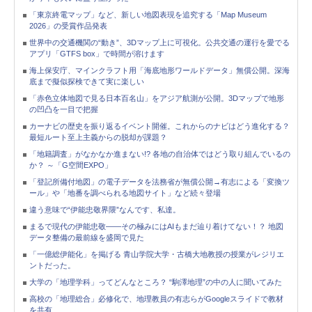
「東京終電マップ」など、新しい地図表現を追究する「Map Museum
2026」の受賞作品発表
世界中の交通機関の“動き”、3Dマップ上に可視化。公共交通の運行を愛でる
アプリ「GTFS box」で時間が溶けます
海上保安庁、マインクラフト用「海底地形ワールドデータ」無償公開。深海
底まで擬似探検できて実に楽しい
「赤色立体地図で見る日本百名山」をアジア航測が公開。3Dマップで地形
の凹凸を一目で把握
カーナビの歴史を振り返るイベント開催。これからのナビはどう進化する？
最短ルート至上主義からの脱却が課題？
「地籍調査」がなかなか進まない!? 各地の自治体ではどう取り組んでいるの
か？ ～「G空間EXPO」
「登記所備付地図」の電子データを法務省が無償公開→有志による「変換ツ
ール」や「地番を調べられる地図サイト」など続々登場
違う意味で“伊能忠敬界隈”なんです、私達。
まるで現代の伊能忠敬――その極みにはAIもまだ辿り着けてない！？ 地図
データ整備の最前線を盛岡で見た
「一億総伊能化」を掲げる 青山学院大学・古橋大地教授の授業がレジリエ
ントだった。
大学の「地理学科」ってどんなところ？ “駒澤地理”の中の人に聞いてみた
高校の「地理総合」必修化で、地理教員の有志らがGoogleスライドで教材
を共有