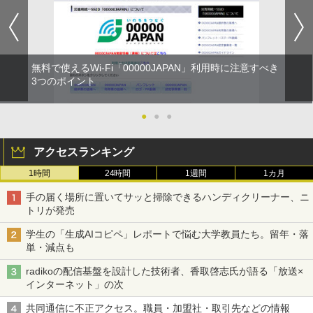
無料で使えるWi-Fi「00000JAPAN」利用時に注意すべき
3つのポイント
●
●
●
アクセスランキング
1時間
24時間
1週間
1カ月
手の届く場所に置いてサッと掃除できるハンディクリーナー、ニ
トリが発売
学生の「生成AIコピペ」レポートで悩む大学教員たち。留年・落
単・減点も
radikoの配信基盤を設計した技術者、香取啓志氏が語る「放送×
インターネット」の次
共同通信に不正アクセス。職員・加盟社・取引先などの情報