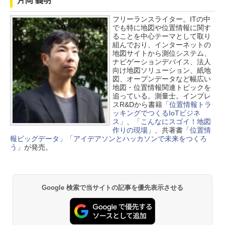
片岡 義明
フリーランスライター。ITの中
でも特に地図や位置情報に関す
ることを中心テーマとして取り
組んでおり、インターネットの
地図サイトから測位システム、
ナビゲーションデバイス、法人
向け地図ソリューション、紙地
図、オープンデータなど幅広い
地図・位置情報関連トピックを
追っている。測量士。インプレ
スR&Dから書籍
「位置情報トラ
ッキングでつくるIoTビジネ
ス」
、
「こんなにスゴイ！地図
作りの現場」
、共著書
「位置情
報ビッグデータ」
「アイデアソンとハッカソンで未来をつくろ
う」
が発売。
Google 検索で当サイトの記事を優先表示させる