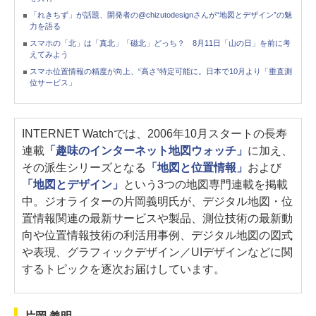
「れきちず」が話題、開発者の@chizutodesignさんが“地図とデザイン”の魅
力を語る
スマホの「北」は「真北」「磁北」どっち？ 8月11日「山の日」を前に考
えてみよう
スマホ位置情報の精度が向上、“高さ”特定可能に。日本で10月より「垂直測
位サービス」
INTERNET Watchでは、2006年10月スタートの長寿
連載
「趣味のインターネット地図ウォッチ」
に加え、
その派生シリーズとなる
「地図と位置情報」
および
「地図とデザイン」
という3つの地図専門連載を掲載
中。ジオライターの片岡義明氏が、デジタル地図・位
置情報関連の最新サービスや製品、測位技術の最新動
向や位置情報技術の利活用事例、デジタル地図の図式
や表現、グラフィックデザイン／UIデザインなどに関
するトピックを逐次お届けしています。