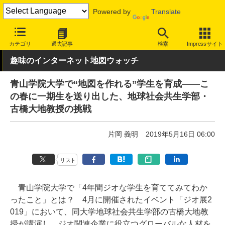
Powered by
Translate
INTERNET Watch
トピック
地図/位置情報
カテゴリ
過去記事
検索
Impressサイト
趣味のインターネット地図ウォッチ
青山学院大学で“地図を作れる”学生を育成――こ
の春に一期生を送り出した、地球社会共生学部・
古橋大地教授の挑戦
片岡 義明
2019年5月16日 06:00
リスト
青山学院大学で「4年間ジオな学生を育ててみてわか
ったこと」とは？ 4月に開催されたイベント「ジオ展2
019」において、同大学地球社会共生学部の古橋大地教
授が講演し、ジオ関連企業に役立つグローバルな人材を