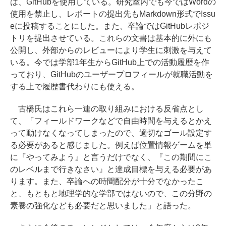
は、GitHubを使用している。研究室内でも今ではWordの
使用を禁止し、レポートの提出先もMarkdown形式でIssu
eに投稿することにした。また、卒論ではGitHubレポジ
トリを提出させている。これらの文書は基本的に外にも
公開し、外部からのレビューにより学生に刺激を与えて
いる。今では学部1年生からGitHub上での活動履歴を作
っており、GitHubのユーザープロフィールが就職活動を
する上で履歴書代わりにも使える。
古橋氏はこれら一連の取り組みにおける反省点とし
て、「フィールドワークなどで自由時間を与えるとかえ
って動けなくなってしまったので、適切なゴール設定す
る必要があると感じました。例えば位置情報ゲームを単
に『やってみよう』と言うだけでなく、『この期間にこ
のレベルまで行きなさい』と達成目標を与える必要があ
ります。また、卒論への時間配分が十分でなかったこ
と、もともと地理学的な学部ではないので、この分野の
素養の強化なども必要だと思いました」と語った。