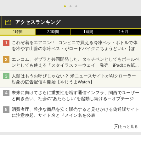
●
●
●
アクセスランキング
1時間
24時間
1週間
1カ月
これぞ着るエアコン!! コンビニで買える冷凍ペットボトルで体
を冷やす山善の水冷ベストがロードバイクにちょうどいい【ぼっ
ち・ざ・ろーど！その14】【空いた時間でなにしてる？】
エレコム、ゼブラと共同開発した、タッチペンとしてもボールペ
ンとしても使える「スタイラスツーウェイ」発売 iPadにも紙に
も、持ち替えずに書き込める
人類はもうお呼びじゃない？ 米ニュースサイトがAIクローラー
対象の広告配信を開始【やじうまWatch】
未来に向けてさらに重要性を増す通信インフラ、関西でユーザー
と向き合い、社会の“あたらしい”を起動し続ける～オプテージ
消費者庁、希少な商品を安く販売すると見せかける偽通販サイト
に注意喚起、サイト名とドメイン名を公表
もっと見る