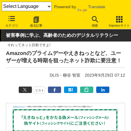
Powered by
Translate
INTERNET Watch
トピック
セキュリティ
詐欺/フィッシング
カテゴリ
過去記事
検索
Impressサイト
被害事例に学ぶ、高齢者のためのデジタルリテラシー
それってネット詐欺ですよ!
Amazonのプライムデーやえきねっとなど、ユー
ザーが増える時期を狙ったネット詐欺に要注意！
DLIS・柳谷 智宣
2023年9月29日 07:12
リスト