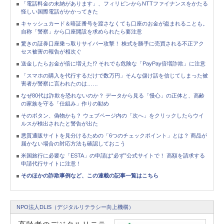
「電話料金の未納があります」、フィリピンからNTTファイナンスをかたる
怪しい国際電話がかかってきた
キャッシュカード＆暗証番号を渡さなくても口座のお金が盗まれることも。
自称「警察」から口座開設を求められたら要注意
驚きの証券口座乗っ取りサイバー攻撃！ 株式を勝手に売買される不正アク
セス被害の報告が相次ぐ
送金したらお金が倍に増えた!? それでも危険な「PayPay倍増詐欺」に注意
「スマホの購入を代行するだけで数万円」そんな儲け話を信じてしまった被
害者が警察に言われたのは……
なぜ80代は詐欺を恐れないのか？ データから見る「慢心」の正体と、高齢
の家族を守る「仕組み」作りの勧め
そのボタン、偽物かも？ ウェブページ内の「次へ」をクリックしたらウイ
ルスが検出されたと警告が出た
悪質通販サイトを見分けるための「6つのチェックポイント」とは？ 商品が
届かない場合の対応方法も確認しておこう
米国旅行に必要な「ESTA」の申請は“必ず”公式サイトで！ 高額を請求する
申請代行サイトに注意！
そのほかの詐欺事例など、この連載の記事一覧はこちら
NPO法人DLIS（デジタルリテラシー向上機構）