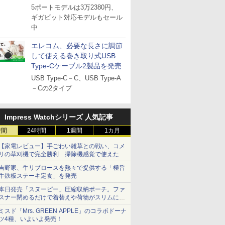
5ポートモデルは3万2380円、
ギガビット対応モデルもセール
中
エレコム、必要な長さに調節
して使える巻き取り式USB
Type-Cケーブル2製品を発売
USB Type-C－C、USB Type-A
－Cの2タイプ
Impress Watchシリーズ 人気記事
時間
24時間
1週間
1カ月
【家電レビュー】手ごわい雑草との戦い、コメ
リの草刈機で完全勝利 掃除機感覚で使えた
吉野家、牛リブロースを熱々で提供する「極旨
牛鉄板ステーキ定食」を発売
本日発売「スヌーピー」圧縮収納ポーチ。ファ
スナー閉めるだけで着替えや荷物がスリムにま
とまる
ミスド「Mrs. GREEN APPLE」のコラボドーナ
ツ4種、いよいよ発売！