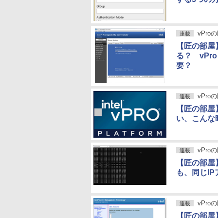
vPro
連載
【匠の部屋】
る？ vPr
要？
vPro
連載
【匠の部屋
い、こんな
vPro
連載
【匠の部屋】
も、同じI
vPro
連載
【匠の部屋