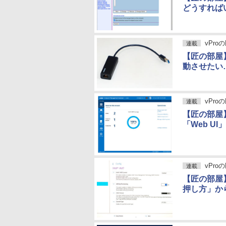
どうすれば
vPro
連載
【匠の部屋】
動させたい
vPro
連載
【匠の部屋
「Web U
vPro
連載
【匠の部屋】
押し方」から