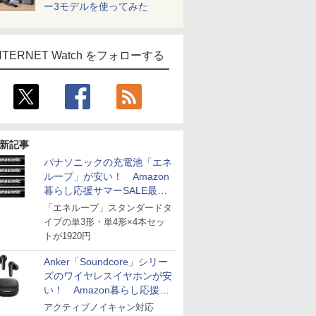
ー3モデルを使ってみた
NTERNET Watch をフォローする
新記事
パナソニックの充電池「エネ
ループ」が安い！ Amazon
暮らし応援サマーSALE最終
日
「エネループ」スタンダードタ
イプの単3形・単4形×4本セッ
トが1920円
Anker「Soundcore」シリー
ズのワイヤレスイヤホンが安
い！ Amazon暮らし応援サ
マーSALE
アクティブノイキャン対応