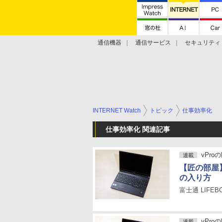
通信機器
通信サービス
セキュリティ
技術動向
INTERNET Watch
トピック
仕事効率化
仕事効率化 関連記事
vPro
連載
【匠の部屋
の入り方
富士通 LIFEB
vPro
連載