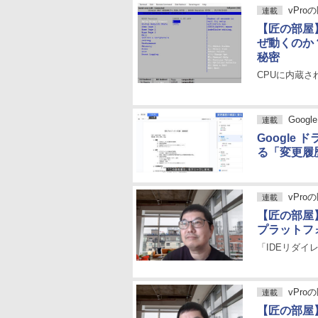
vPro
連載
【匠の部屋
ぜ動くのか
秘密
CPUに内蔵さ
Goog
連載
Google
る「変更履
vPro
連載
【匠の部屋】
プラットフ
「IDEリダイ
vPro
連載
【匠の部屋】