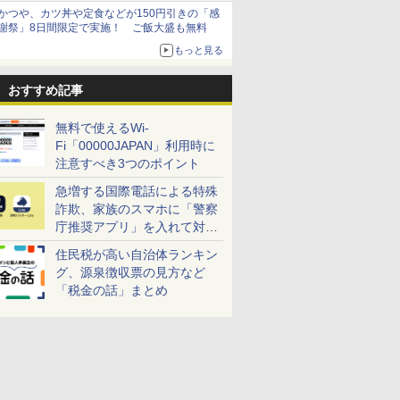
かつや、カツ丼や定食などが150円引きの「感
謝祭」8日間限定で実施！ ご飯大盛も無料
もっと見る
おすすめ記事
無料で使えるWi-
Fi「00000JAPAN」利用時に
注意すべき3つのポイント
急増する国際電話による特殊
詐欺、家族のスマホに「警察
庁推奨アプリ」を入れて対策
しよう！
住民税が高い自治体ランキン
グ、源泉徴収票の見方など
「税金の話」まとめ