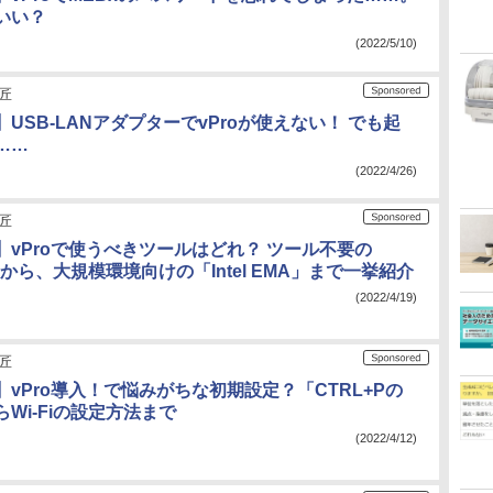
いい？
(2022/5/10)
の匠
USB-LANアダプターでvProが使えない！ でも起
……
(2022/4/26)
の匠
】vProで使うべきツールはどれ？ ツール不要の
I」から、大規模環境向けの「Intel EMA」まで一挙紹介
(2022/4/19)
の匠
vPro導入！で悩みがちな初期設定？「CTRL+Pの
Wi-Fiの設定方法まで
(2022/4/12)