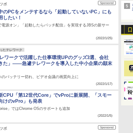
のツボ
中のPCをメンテするなら「起動していないPC」にも
用したい！
で電源オン」「起動したらパッチ配信」を実現するJBSの新サー
(2022/1/25)
ったテレワーク
年テレワークで活躍した仕事環境UPのグッズ3選、会社
きた」――急遽テレワークを導入した中小企業の顛末
ホのバッテリー切れ、ビデオ会議の画質向上に
(2022/1/17)
CPU「第12世代Core」でvProに新展開、「スモー
けのvPro」も発表
prise」ではChrome OSのサポートも追加
(2022/1/5)
のツボ