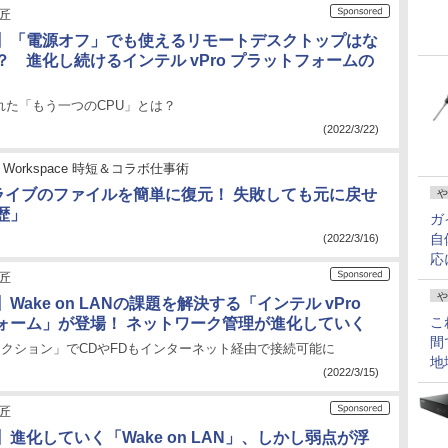
の匠
】「電源オフ」でも使えるリモートデスクトップはな
？ 進化し続けるインテル vPro プラットフォームの
れた「もう一つのCPU」とは？
(2022/3/22)
le Workspace 時短＆コラボ仕事術
 ドライブのファイルを簡単に復元！ 失敗しても元に戻せ
や
歴」
ガ
自
(2022/3/16)
応
の匠
や
Wake on LANの課題を解決する「インテル vPro
こ
ォーム」が登場！ ネットワーク管理が進化していく
間
レクション」でCDやFDもインターネット経由で接続可能に
地
(2022/3/15)
の匠
進化していく「Wake on LAN」、しかし弱点が浮