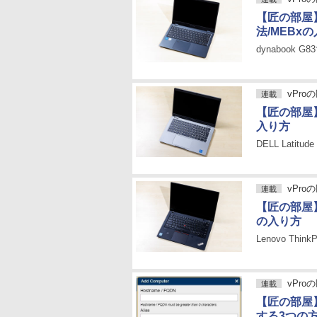
【匠の部屋】
法/MEBx
dynabook G
vPro
連載
【匠の部屋】
入り方
DELL Latitu
vPro
連載
【匠の部屋】
の入り方
Lenovo Thin
vPro
連載
【匠の部屋
する3つの