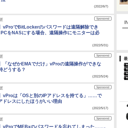
(2022/6/7)
の匠
I
vProでBitLockerのパスワードは遠隔解除でき
o PCをNASにする場合、遠隔操作にモニターは必
(2022/5/31)
の匠
最
】「なぜかEMAでだけ」vProの遠隔操作ができな
時どうする？
(2022/5/24)
の匠
vProは「OSと別のIPアドレスを持てる」……で
Pアドレスにしたほうがいい理由
(2022/5/17)
の匠
】vProでMEBxのパスワードを忘れてしまった……。