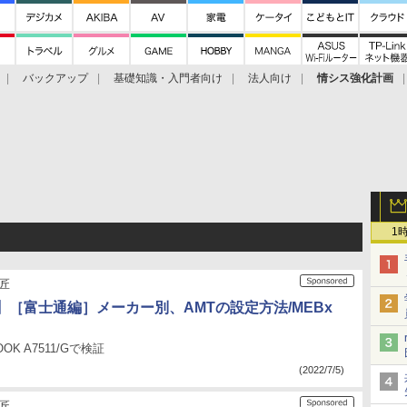
バックアップ
基礎知識・入門者向け
法人向け
情シス強化計画
1
の匠
】［富士通編］メーカー別、AMTの設定方法/MEBx
OOK A7511/Gで検証
(2022/7/5)
の匠