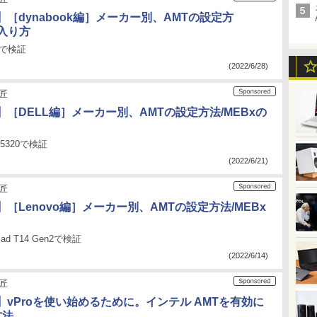
［dynabook編］メーカー別、AMTの設定方
の入り方
83で検証
(2022/6/28)
の匠
［DELL編］メーカー別、AMTの設定方法/MEBxの
de 5320で検証
(2022/6/21)
の匠
［Lenovo編］メーカー別、AMTの設定方法/MEBx
kPad T14 Gen2で検証
(2022/6/14)
の匠
】vProを使い始めるために。インテル AMTを有効に
方法