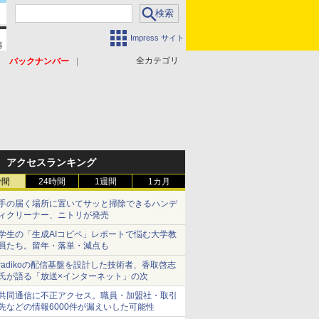
Impress サイト
全カテゴリ
バックナンバー
アクセスランキング
時間
24時間
1週間
1カ月
手の届く場所に置いてサッと掃除できるハンデ
ィクリーナー、ニトリが発売
学生の「生成AIコピペ」レポートで悩む大学教
員たち。留年・落単・減点も
radikoの配信基盤を設計した技術者、香取啓志
氏が語る「放送×インターネット」の次
共同通信に不正アクセス。職員・加盟社・取引
先などの情報6000件が漏えいした可能性