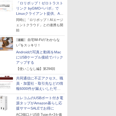
「ロリポップ！ゼロトラスト
リンク byGMOペパボ」で
Linuxクライアント提供、AI
エージェントの接続が容易に
同時に「ロリポップ！AIエージ
ェントクラウド」との連携も開
始
自宅Wi-Fiの“わからな
連載
い”をスッキリ！
Androidの写真と動画をMac
にUSBケーブル接続でバック
アップする
【使いこなし編】第294回
共同通信に不正アクセス。職
員・加盟社・取引先などの情
報6000件が漏えいした可能
性
エレコムのUSBポート付き電
源タップがAmazon暮らし応
援サマーSALEでお得に
AC3個口とUSB Type-A×3を備