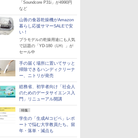
「Soundcore P31i」が4990円
など
山善の食器乾燥機がAmazon
暮らし応援サマーSALEで安
い！
プラモデルの乾燥用途にも人気
で話題の「YD-180（LH）」が
セール中
手の届く場所に置いてサッと
掃除できるハンディクリーナ
ー、ニトリが発売
総務省、初学者向け「社会人
のためのデータサイエンス入
門」リニューアル開講
特集
学生の「生成AIコピペ」レポ
ートで悩む大学教員たち。留
年・落単・減点も