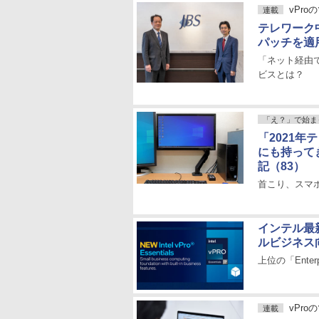
vPro
連載
テレワーク
パッチを適
「ネット経由
ビスとは？
「え？」で始ま
「2021
にも持って
記（83）
首こり、スマ
インテル最新
ルビジネス向
上位の「Enter
vPro
連載