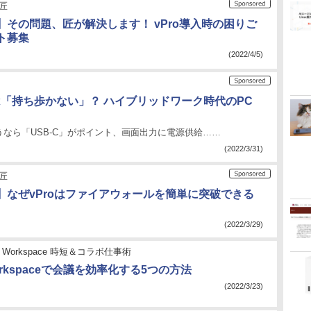
の匠
】その問題、匠が解決します！ vPro導入時の困りご
ト募集
(2022/4/5)
は「持ち歩かない」？ ハイブリッドワーク時代のPC
なら「USB-C」がポイント、画面出力に電源供給……
(2022/3/31)
の匠
】なぜvProはファイアウォールを簡単に突破できる
(2022/3/29)
le Workspace 時短＆コラボ仕事術
Workspaceで会議を効率化する5つの方法
(2022/3/23)