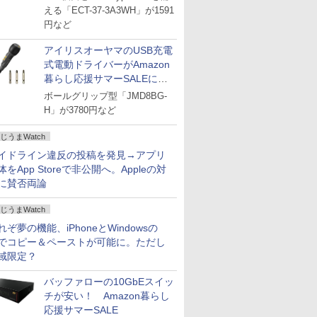
える「ECT-37-3A3WH」が1591
円など
アイリスオーヤマのUSB充電
式電動ドライバーがAmazon
暮らし応援サマーSALEに登
場
ボールグリップ型「JMD8BG-
H」が3780円など
じうまWatch
イドライン違反の投稿を発見→アプリ
体をApp Storeで非公開へ。Appleの対
に賛否両論
じうまWatch
れぞ夢の機能、iPhoneとWindowsの
でコピー＆ペーストが可能に。ただし
域限定？
バッファローの10GbEスイッ
チが安い！ Amazon暮らし
応援サマーSALE