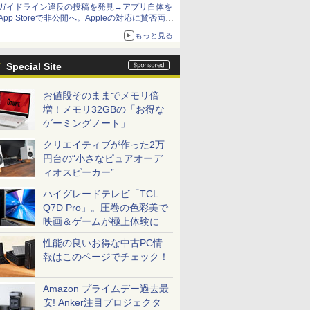
ガイドライン違反の投稿を発見→アプリ自体を
App Storeで非公開へ。Appleの対応に賛否両論
【やじうまWatch】
もっと見る
Special Site
お値段そのままでメモリ倍
増！メモリ32GBの「お得な
ゲーミングノート」
クリエイティブが作った2万
円台の“小さなピュアオーデ
ィオスピーカー”
ハイグレードテレビ「TCL
Q7D Pro」。圧巻の色彩美で
映画＆ゲームが極上体験に
性能の良いお得な中古PC情
報はこのページでチェック！
Amazon プライムデー過去最
安! Anker注目プロジェクタ