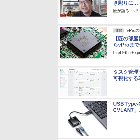
き彫りに…
匠が語る「vP
vPro
連載
【匠の部屋】
らvProま
Intel EtherE
タスク管理ツ
可視化する
USB Ty
CVLAN7