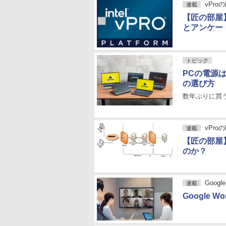
vPro
連載
【匠の部屋
とアンケー
トピック
PCの電源
の選び方
数年ぶりに買う
vPro
連載
【匠の部屋
のか？
Goog
連載
Google 