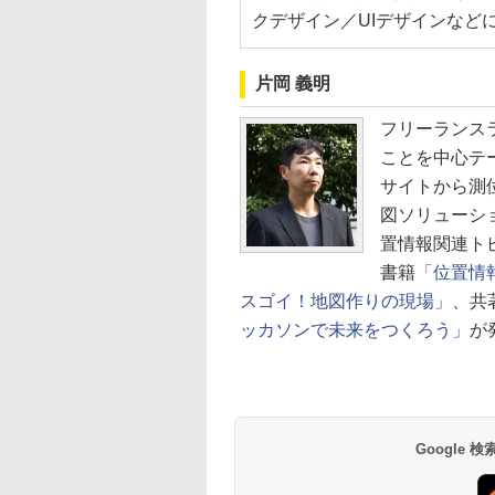
クデザイン／UIデザインなど
片岡 義明
フリーランス
ことを中心テ
サイトから測
図ソリューシ
置情報関連ト
書籍
「位置情
スゴイ！地図作りの現場」
、共
ッカソンで未来をつくろう」
が
Google