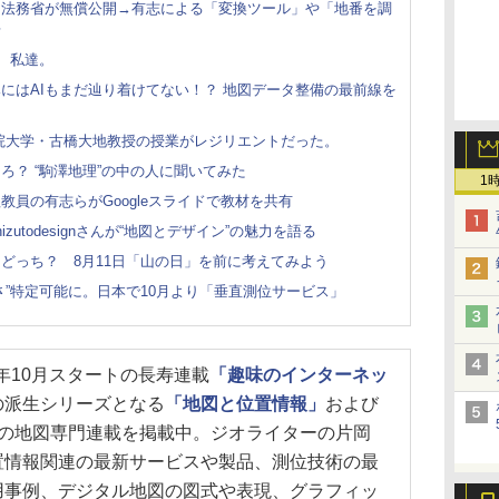
を法務省が無償公開→有志による「変換ツール」や「地番を調
場
、私達。
にはAIもまだ辿り着けてない！？ 地図データ整備の最前線を
院大学・古橋大地教授の授業がレジリエントだった。
ろ？ “駒澤地理”の中の人に聞いてみた
1
員の有志らがGoogleスライドで教材を共有
utodesignさんが“地図とデザイン”の魅力を語る
どっち？ 8月11日「山の日」を前に考えてみよう
さ”特定可能に。日本で10月より「垂直測位サービス」
006年10月スタートの長寿連載
「趣味のインターネッ
の派生シリーズとなる
「地図と位置情報」
および
つの地図専門連載を掲載中。ジオライターの片岡
置情報関連の最新サービスや製品、測位技術の最
用事例、デジタル地図の図式や表現、グラフィッ