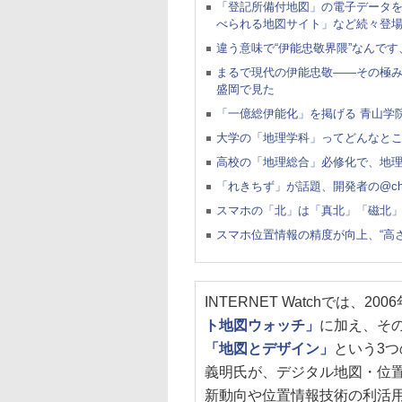
「登記所備付地図」の電子データ
べられる地図サイト」など続々登
違う意味で“伊能忠敬界隈”なんです
まるで現代の伊能忠敬――その極み
盛岡で見た
「一億総伊能化」を掲げる 青山学
大学の「地理学科」ってどんなとこ
高校の「地理総合」必修化で、地理教
「れきちず」が話題、開発者の@chiz
スマホの「北」は「真北」「磁北」
スマホ位置情報の精度が向上、“高
INTERNET Watchでは、2
ト地図ウォッチ」
に加え、そ
「地図とデザイン」
という3
義明氏が、デジタル地図・位
新動向や位置情報技術の利活