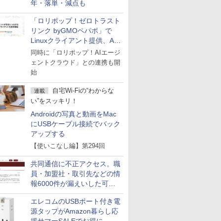
年・落単・減点も
「ロリポップ！ゼロトラスト
リンク byGMOペパボ」で
Linuxクライアント提供、AI
エージェントの接続が容易に
同時に「ロリポップ！AIエージ
ェントクラウド」との連携も開
始
自宅Wi-Fiの“わからな
連載
い”をスッキリ！
Androidの写真と動画をMac
にUSBケーブル接続でバック
アップする
【使いこなし編】第294回
共同通信に不正アクセス。職
員・加盟社・取引先などの情
報6000件が漏えいした可能
性
エレコムのUSBポート付き電
源タップがAmazon暮らし応