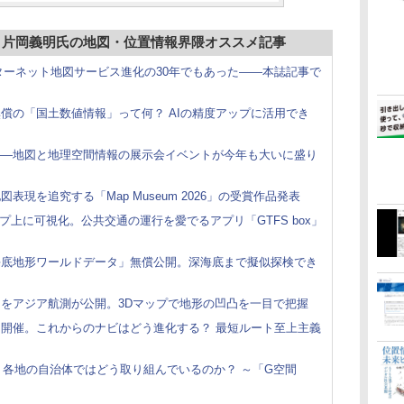
、片岡義明氏の地図・位置情報界隈オススメ記事
は、インターネット地図サービス進化の30年でもあった――本誌記事で
償の「国土数値情報」って何？ AIの精度アップに活用でき
――地図と地理空間情報の展示会イベントが今年も大いに盛り
現を追究する「Map Museum 2026」の受賞作品発表
ップ上に可視化。公共交通の運行を愛でるアプリ「GTFS box」
海底地形ワールドデータ」無償公開。深海底まで擬似探検でき
をアジア航測が公開。3Dマップで地形の凹凸を一目で把握
開催。これからのナビはどう進化する？ 最短ルート至上主義
 各地の自治体ではどう取り組んでいるのか？ ～「G空間