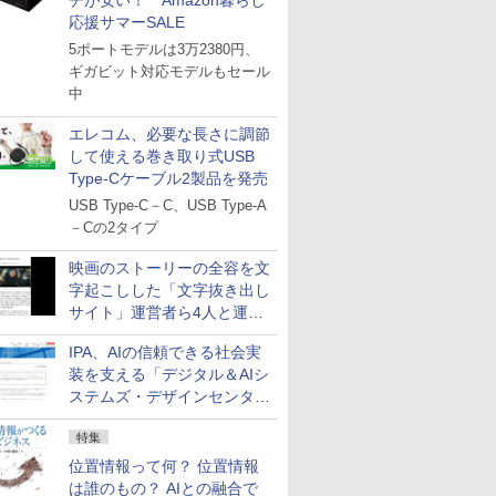
チが安い！ Amazon暮らし
応援サマーSALE
5ポートモデルは3万2380円、
ギガビット対応モデルもセール
中
エレコム、必要な長さに調節
して使える巻き取り式USB
Type-Cケーブル2製品を発売
USB Type-C－C、USB Type-A
－Cの2タイプ
映画のストーリーの全容を文
字起こしした「文字抜き出し
サイト」運営者ら4人と運営
法人に有罪判決
IPA、AIの信頼できる社会実
装を支える「デジタル＆AIシ
ステムズ・デザインセンタ
ー」新設
特集
位置情報って何？ 位置情報
は誰のもの？ AIとの融合で