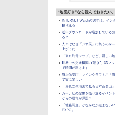
“地図好き”なら読んでおきたい
INTERNET Watchの30年
振り返る
近年ダウンロードが増加している無
る？
人々はなぜ「ジオ展」に集うのか
上がった
「東京終電マップ」など、新しい地図表
世界中の交通機関の“動き”、3Dマ
で時間が溶けます
海上保安庁、マインクラフト用「
て実に楽しい
「赤色立体地図で見る日本百名山」
カーナビの歴史を振り返るイベント
からの脱却が課題？
「地籍調査」がなかなか進まない!?
EXPO」