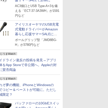
援サマーSALEでお得に
AC3個口とUSB Type-A×3を備
える「ECT-37-3A3WH」が1591
円など
アイリスオーヤマのUSB充電
式電動ドライバーがAmazon
暮らし応援サマーSALEに登
場
ボールグリップ型「JMD8BG-
H」が3780円など
じうまWatch
イドライン違反の投稿を発見→アプリ
体をApp Storeで非公開へ。Appleの対
に賛否両論
じうまWatch
れぞ夢の機能、iPhoneとWindowsの
でコピー＆ペーストが可能に。ただし
域限定？
バッファローの10GbEスイッ