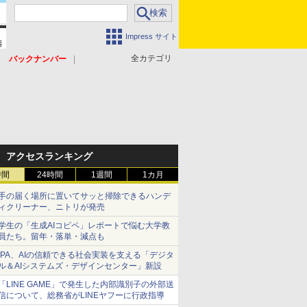
Impress サイト
全カテゴリ
バックナンバー
アクセスランキング
時間
24時間
1週間
1カ月
手の届く場所に置いてサッと掃除できるハンデ
ィクリーナー、ニトリが発売
学生の「生成AIコピペ」レポートで悩む大学教
員たち。留年・落単・減点も
IPA、AIの信頼できる社会実装を支える「デジタ
ル＆AIシステムズ・デザインセンター」新設
「LINE GAME」で発生した内部識別子の外部送
信について、総務省がLINEヤフーに行政指導