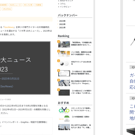
や
ガ
自
応
や
こ
間
地