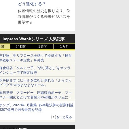
どう進化する？
位置情報の歴史を振り返り、位
置情報がつくる未来ビジネスを
展望する
Impress Watchシリーズ 人気記事
時間
24時間
1週間
1カ月
吉野家、牛リブロースを熱々で提供する「極旨
牛鉄板ステーキ定食」を発売
鎌倉紅谷「クルミッ子」“切り落とし”をオンラ
インショップで限定販売
水を飲まずにビールを飲むと倒れる「ふらつく
ビアグラスbyよなよなエール」
本日発売「スヌーピー」圧縮収納ポーチ。ファ
スナー閉めるだけで着替えや荷物がスリムにま
とまる
ホンダ、2027年3月期第1四半期決算の営業利益
5307億円で過去最高を記録
もっと見る