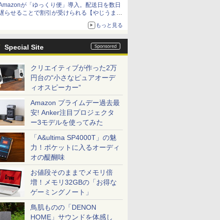
Amazonが「ゆっくり便」導入。配送日を数日
遅らせることで割引が受けられる【やじうま
Watch】
もっと見る
Special Site
クリエイティブが作った2万
円台の“小さなピュアオーデ
ィオスピーカー”
Amazon プライムデー過去最
安! Anker注目プロジェクタ
ー3モデルを使ってみた
「A&ultima SP4000T」の魅
力！ポケットに入るオーディ
オの醍醐味
お値段そのままでメモリ倍
増！メモリ32GBの「お得な
ゲーミングノート」
鳥肌ものの「DENON
HOME」サウンドを体感し