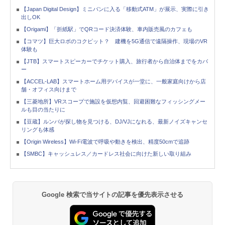
【Japan Digital Design】ミニバンに入る「移動式ATM」が展示、実際に引き
出しOK
【Origami】「折紙駅」でQRコード決済体験、車内販売風のカフェも
【コマツ】巨大ロボのコクピット？ 建機を5G通信で遠隔操作、現場のVR
体験も
【JTB】スマートスピーカーでチケット購入、旅行者から自治体までをカバ
ー
【ACCEL-LAB】スマートホーム用デバイスが一堂に、一般家庭向けから店
舗・オフィス向けまで
【三菱地所】VRスコープで施設を仮想内覧、回避困難なフィッシングメー
ルも目の当たりに
【豆蔵】ルンバが探し物を見つける、DJ/VJになれる、最新ノイズキャンセ
リングも体感
【Origin Wireless】Wi-Fi電波で呼吸や動きを検出、精度50cmで追跡
【SMBC】キャッシュレス／カードレス社会に向けた新しい取り組み
Google 検索で当サイトの記事を優先表示させる