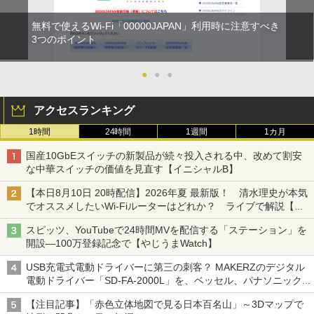
無料で使えるWi-Fi「00000JAPAN」利用時に注意すべき
3つのポイント
●
●
●
アクセスランキング
1時間
24時間
1週間
1カ月
国産10GbEスイッチの新製品が続々投入される中、改めて割安
な中華スイッチの価値を見直す【イニシャルB】
【本日8月10日 20時配信】2026年夏 最新版！ 清水理史が本気
でオススメしたいWi-Fiルーターはどれか？ ライブで解説【清
水理史の「イニシャルB」チャンネル】
スピッツ、YouTubeで24時間MVを配信する「ステーション」を
開設―100万登録記念で【やじうまWatch】
USB充電式電動ドライバーに第三の刺客？ MAKERZのデジタル
電動ドライバー「SD-FA-2000L」を、ベッセル、パナソニック
と比較してみた記事に注目が集まる【アクセスランキング】
【注目記事】「赤色立体地図で見る日本百名山」～3Dマップで