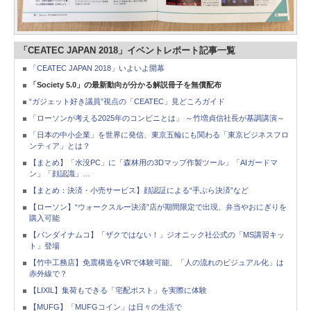
「CEATEC JAPAN 2018」イベントレポート記事一覧
「CEATEC JAPAN 2018」いよいよ開幕
「Society 5.0」の最新動向が分かる解説冊子を無償配布
“ガジェット好き議員”視点の「CEATEC」見どころガイド
「ローソンが考える2025年のコンビニとは」 ～竹増貞信社長が基調講演～
「日本の中小企業」を世界に発信、東京五輪にも関わる「東京ビジネスフロ
ンティア」とは？
【まとめ】「水没PC」に「森林用の3Dマップ作製ツール」「AIガードマ
ン」「顔認識」…
【まとめ：決済・小売サービス】顔認証による“手ぶら決済”など
【ローソン】“ウォークスルー決済”店が期間限定で出現、弁当やおにぎりを
購入可能
【バンダイナムコ】「ザクではない！」ジオニック社公式の「MS講習キッ
ト」登場
【竹中工務店】免震構造をVRで体験可能、「人の流れのビジュアル化」は
赤外線で？
【LIXIL】集荷もできる「宅配ポスト」を実際に体験
【MUFG】「MUFGコイン」は日々の生活で