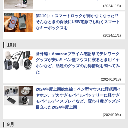
(2024/11/8)
第110回：スマートロックが開かなくなった!?
そんなときの保険にUSB電源でも動くスマート
なキーボックスを
(2024/11/1)
10月
番外編：Amazonプライム感謝祭でテレワーク
グッズが安い!! ペン型マウスに寝るとき用イヤ
ホンなど、話題のグッズのお得情報を調べてみ
た
(2024/10/18)
2024年度上期総集編：ペン型マウスに睡眠用イ
ヤホン、デカすぎモバイルバッテリーに軽すぎ
モバイルディスプレイなど、変わり種グッズが
目立った2024年度上期
(2024/10/4)
9月