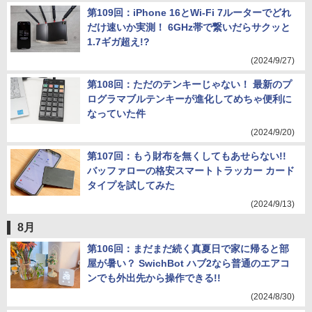
第109回：iPhone 16とWi-Fi 7ルーターでどれ
だけ速いか実測！ 6GHz帯で繋いだらサクッと
1.7ギガ超え!?
(2024/9/27)
第108回：ただのテンキーじゃない！ 最新のプ
ログラマブルテンキーが進化してめちゃ便利に
なっていた件
(2024/9/20)
第107回：もう財布を無くしてもあせらない!!
バッファローの格安スマートトラッカー カード
タイプを試してみた
(2024/9/13)
8月
第106回：まだまだ続く真夏日で家に帰ると部
屋が暑い？ SwichBot ハブ2なら普通のエアコ
ンでも外出先から操作できる!!
(2024/8/30)