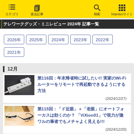
カテゴリ
過去記事
検索
Impressサイト
テレワークグッズ・ミニレビュー 2024年 記事一覧
2026
年
2025
年
2024
年
2023
年
2022
年
2021
年
12月
第116回：年末帰省時に試したい!! 実家のWi-Fi
ルーターをリモートで再起動できるようにする
方法
(2024/12/27)
第115回：「ド近眼」＋「老眼」にオートフォ
ーカスは効くのか？ 「ViXion01」で視力が激
ワルの筆者でもメチャよく見える!!!
(2024/12/20)