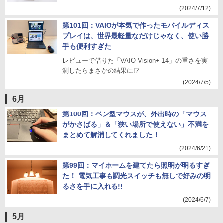
(2024/7/12)
第101回：VAIOが本気で作ったモバイルディス
プレイは、世界最軽量なだけじゃなく、使い勝
手も便利すぎた
レビューで借りた「VAIO Vision+ 14」の重さを実
測したらまさかの結果に!?
(2024/7/5)
6月
第100回：ペン型マウスが、外出時の「マウス
がかさばる」＆「狭い場所で使えない」不満を
まとめて解消してくれました！
(2024/6/21)
第99回：マイホームを建てたら照明が明るすぎ
た！ 電気工事も調光スイッチも無しで好みの明
るさを手に入れる!!
(2024/6/7)
5月