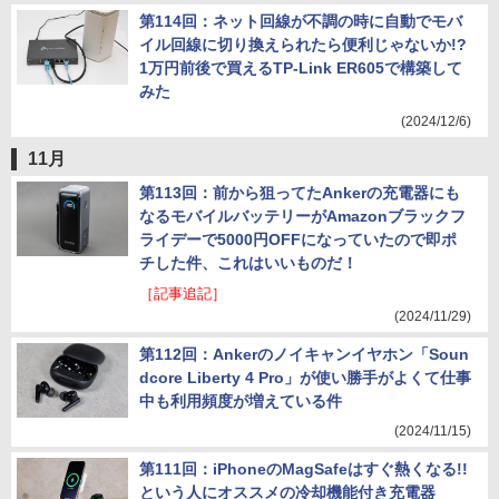
第114回：ネット回線が不調の時に自動でモバ
イル回線に切り換えられたら便利じゃないか!?
1万円前後で買えるTP-Link ER605で構築して
みた
(2024/12/6)
11月
第113回：前から狙ってたAnkerの充電器にも
なるモバイルバッテリーがAmazonブラックフ
ライデーで5000円OFFになっていたので即ポ
チした件、これはいいものだ！
［記事追記］
(2024/11/29)
第112回：Ankerのノイキャンイヤホン「Soun
dcore Liberty 4 Pro」が使い勝手がよくて仕事
中も利用頻度が増えている件
(2024/11/15)
第111回：iPhoneのMagSafeはすぐ熱くなる!!
という人にオススメの冷却機能付き充電器