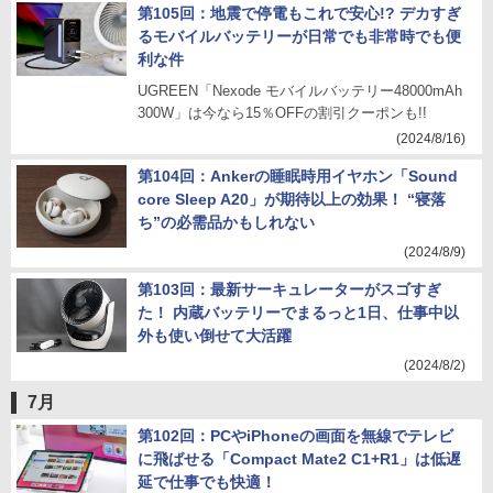
第105回：地震で停電もこれで安心!? デカすぎ
るモバイルバッテリーが日常でも非常時でも便
利な件
UGREEN「Nexode モバイルバッテリー48000mAh
300W」は今なら15％OFFの割引クーポンも!!
(2024/8/16)
第104回：Ankerの睡眠時用イヤホン「Sound
core Sleep A20」が期待以上の効果！ “寝落
ち”の必需品かもしれない
(2024/8/9)
第103回：最新サーキュレーターがスゴすぎ
た！ 内蔵バッテリーでまるっと1日、仕事中以
外も使い倒せて大活躍
(2024/8/2)
7月
第102回：PCやiPhoneの画面を無線でテレビ
に飛ばせる「Compact Mate2 C1+R1」は低遅
延で仕事でも快適！