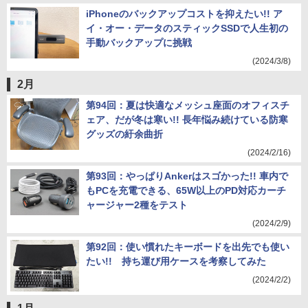
iPhoneのバックアップコストを抑えたい!! ア
イ・オー・データのスティックSSDで人生初の
手動バックアップに挑戦
(2024/3/8)
2月
第94回：夏は快適なメッシュ座面のオフィスチ
ェア、だが冬は寒い!! 長年悩み続けている防寒
グッズの紆余曲折
(2024/2/16)
第93回：やっぱりAnkerはスゴかった!! 車内で
もPCを充電できる、65W以上のPD対応カーチ
ャージャー2種をテスト
(2024/2/9)
第92回：使い慣れたキーボードを出先でも使い
たい!! 持ち運び用ケースを考察してみた
(2024/2/2)