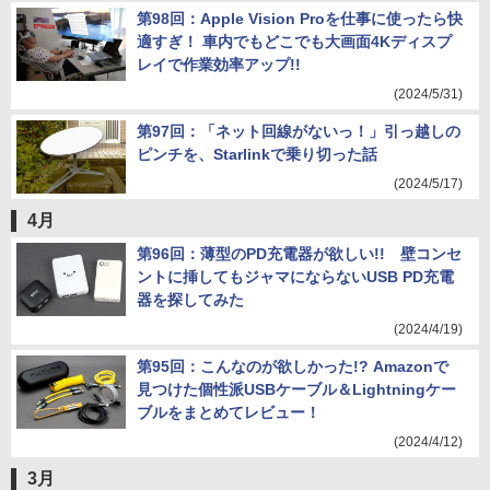
第98回：Apple Vision Proを仕事に使ったら快
適すぎ！ 車内でもどこでも大画面4Kディスプ
レイで作業効率アップ!!
(2024/5/31)
第97回：「ネット回線がないっ！」引っ越しの
ピンチを、Starlinkで乗り切った話
(2024/5/17)
4月
第96回：薄型のPD充電器が欲しい!! 壁コンセ
ントに挿してもジャマにならないUSB PD充電
器を探してみた
(2024/4/19)
第95回：こんなのが欲しかった!? Amazonで
見つけた個性派USBケーブル＆Lightningケー
ブルをまとめてレビュー！
(2024/4/12)
3月