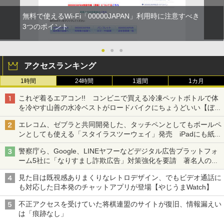
無料で使えるWi-Fi「00000JAPAN」利用時に注意すべき
3つのポイント
●
●
●
アクセスランキング
1時間
24時間
1週間
1カ月
これぞ着るエアコン!! コンビニで買える冷凍ペットボトルで体
を冷やす山善の水冷ベストがロードバイクにちょうどいい【ぼっ
ち・ざ・ろーど！その14】【空いた時間でなにしてる？】
エレコム、ゼブラと共同開発した、タッチペンとしてもボールペ
ンとしても使える「スタイラスツーウェイ」発売 iPadにも紙に
も、持ち替えずに書き込める
警察庁ら、Google、LINEヤフーなどデジタル広告プラットフォ
ーム5社に「なりすまし詐欺広告」対策強化を要請 著名人の写
真や映像を使った投資詐欺などへの対策として
見た目は既視感ありまくりなレトロデザイン、でもビデオ通話に
も対応した日本発のチャットアプリが登場【やじうまWatch】
不正アクセスを受けていた将棋連盟のサイトが復旧、情報漏えい
は「痕跡なし」