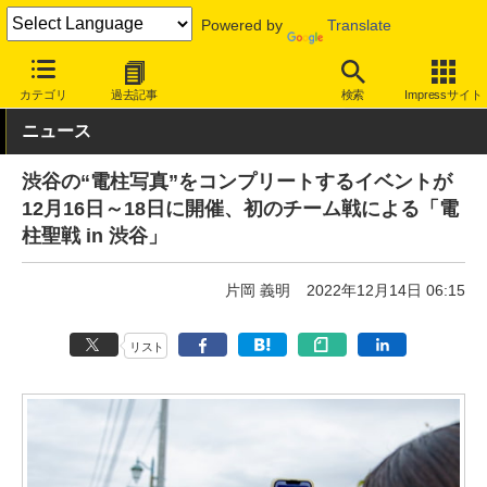
Powered by
Translate
INTERNET Watch
トピック
地図/位置情報
カテゴリ
過去記事
検索
Impressサイト
ニュース
渋谷の“電柱写真”をコンプリートするイベントが
12月16日～18日に開催、初のチーム戦による「電
柱聖戦 in 渋谷」
片岡 義明
2022年12月14日 06:15
リスト