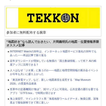
参加者に無料配布する腕章
“地図好き”なら読んでおきたい、片岡義明氏の地図・位置情報界隈
オススメ記事
INTERNET Watchの30年は、インターネット地図サービス進化の30年でも
あった――本誌記事で振り返る
近年ダウンロードが増加している無償の「国土数値情報」って何？ AIの精
度アップに活用できる？
人々はなぜ「ジオ展」に集うのか――地図と地理空間情報の展示会イベント
が今年も大いに盛り上がった
「東京終電マップ」など、新しい地図表現を追究する「Map Museum
2026」の受賞作品発表
世界中の交通機関の“動き”、3Dマップ上に可視化。公共交通の運行を愛でる
アプリ「GTFS box」で時間が溶けます
海上保安庁、マインクラフト用「海底地形ワールドデータ」無償公開。深海
底まで擬似探検できて実に楽しい