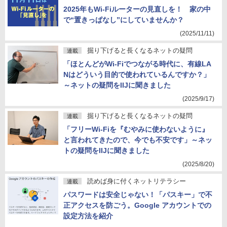
2025年もWi-Fiルーターの見直しを！ 家の中
で“置きっぱなし”にしていませんか？
(2025/11/11)
掘り下げると長くなるネットの疑問
連載
「ほとんどがWi-Fiでつながる時代に、有線LA
Nはどういう目的で使われているんですか？」
～ネットの疑問をIIJに聞きました
(2025/9/17)
掘り下げると長くなるネットの疑問
連載
「フリーWi-Fiを『むやみに使わないように』
と言われてきたので、今でも不安です」～ネッ
トの疑問をIIJに聞きました
(2025/8/20)
読めば身に付くネットリテラシー
連載
パスワードは安全じゃない！「パスキー」で不
正アクセスを防ごう。Google アカウントでの
設定方法を紹介