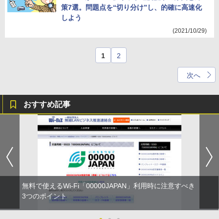
策7選。問題点を“切り分け”し、的確に高速化
しよう
(2021/10/29)
1
2
次へ
おすすめ記事
無料で使えるWi-Fi「00000JAPAN」利用時に注意すべき
3つのポイント