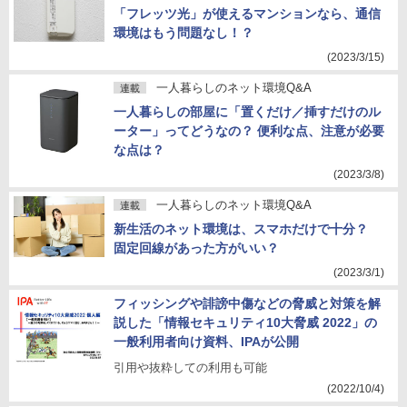
「フレッツ光」が使えるマンションなら、通信
環境はもう問題なし！？
(2023/3/15)
一人暮らしのネット環境Q&A
連載
一人暮らしの部屋に「置くだけ／挿すだけのル
ーター」ってどうなの？ 便利な点、注意が必要
な点は？
(2023/3/8)
一人暮らしのネット環境Q&A
連載
新生活のネット環境は、スマホだけで十分？
固定回線があった方がいい？
(2023/3/1)
フィッシングや誹謗中傷などの脅威と対策を解
説した「情報セキュリティ10大脅威 2022」の
一般利用者向け資料、IPAが公開
引用や抜粋しての利用も可能
(2022/10/4)