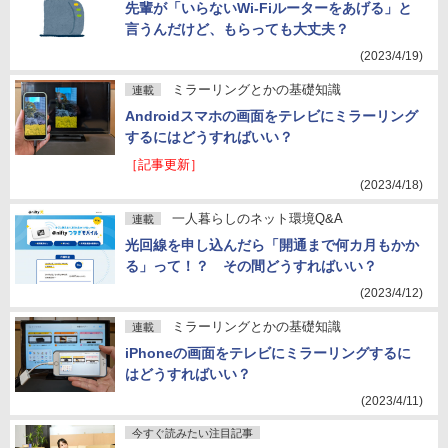
先輩が「いらないWi-Fiルーターをあげる」と
言うんだけど、もらっても大丈夫？
(2023/4/19)
ミラーリングとかの基礎知識
連載
Androidスマホの画面をテレビにミラーリング
するにはどうすればいい？
［記事更新］
(2023/4/18)
一人暮らしのネット環境Q&A
連載
光回線を申し込んだら「開通まで何カ月もかか
る」って！？ その間どうすればいい？
(2023/4/12)
ミラーリングとかの基礎知識
連載
iPhoneの画面をテレビにミラーリングするに
はどうすればいい？
(2023/4/11)
今すぐ読みたい注目記事