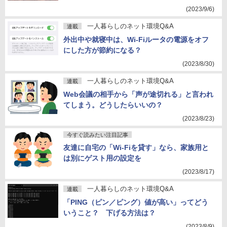
(2023/9/6)
一人暮らしのネット環境Q&A
連載
外出中や就寝中は、Wi-Fiルータの電源をオフ
にした方が節約になる？
(2023/8/30)
一人暮らしのネット環境Q&A
連載
Web会議の相手から「声が途切れる」と言われ
てしまう。どうしたらいいの？
(2023/8/23)
今すぐ読みたい注目記事
友達に自宅の「Wi-Fiを貸す」なら、家族用と
は別にゲスト用の設定を
(2023/8/17)
一人暮らしのネット環境Q&A
連載
「PING（ピン／ピング）値が高い」ってどう
いうこと？ 下げる方法は？
(2023/8/9)