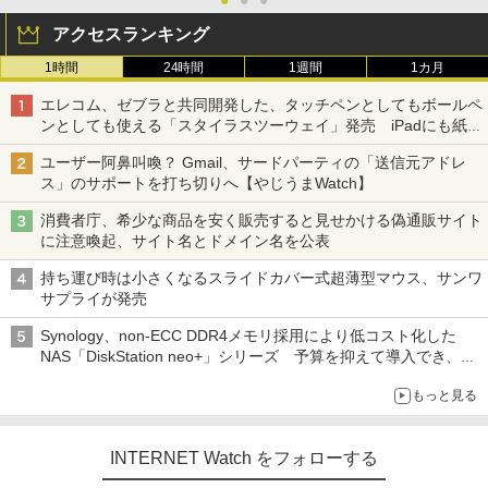
●
●
●
アクセスランキング
1時間
24時間
1週間
1カ月
エレコム、ゼブラと共同開発した、タッチペンとしてもボールペ
ンとしても使える「スタイラスツーウェイ」発売 iPadにも紙に
も、持ち替えずに書き込める
ユーザー阿鼻叫喚？ Gmail、サードパーティの「送信元アドレ
ス」のサポートを打ち切りへ【やじうまWatch】
消費者庁、希少な商品を安く販売すると見せかける偽通販サイト
に注意喚起、サイト名とドメイン名を公表
持ち運び時は小さくなるスライドカバー式超薄型マウス、サンワ
サプライが発売
Synology、non-ECC DDR4メモリ採用により低コスト化した
NAS「DiskStation neo+」シリーズ 予算を抑えて導入でき、
ECCメモリへのアップグレードも可能
もっと見る
INTERNET Watch をフォローする