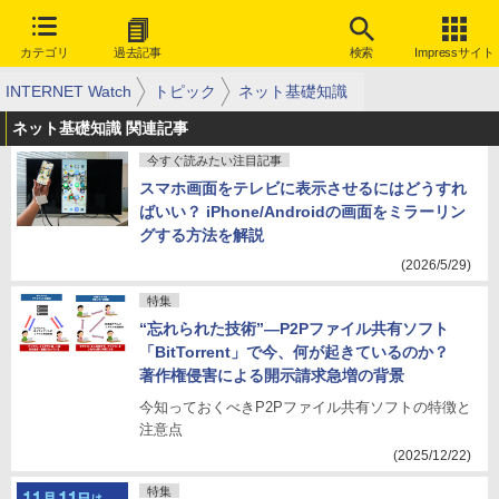
カテゴリ
過去記事
検索
Impressサイト
INTERNET Watch
トピック
ネット基礎知識
ネット基礎知識 関連記事
今すぐ読みたい注目記事
スマホ画面をテレビに表示させるにはどうすれ
ばいい？ iPhone/Androidの画面をミラーリン
グする方法を解説
(2026/5/29)
特集
“忘れられた技術”―P2Pファイル共有ソフト
「BitTorrent」で今、何が起きているのか？
著作権侵害による開示請求急増の背景
今知っておくべきP2Pファイル共有ソフトの特徴と
注意点
(2025/12/22)
特集