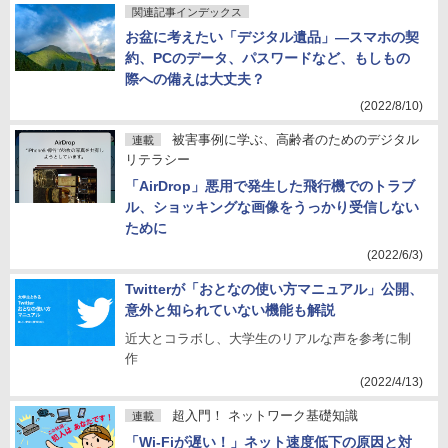
関連記事インデックス
お盆に考えたい「デジタル遺品」―スマホの契
約、PCのデータ、パスワードなど、もしもの
際への備えは大丈夫？
(2022/8/10)
被害事例に学ぶ、高齢者のためのデジタル
連載
リテラシー
「AirDrop」悪用で発生した飛行機でのトラブ
ル、ショッキングな画像をうっかり受信しない
ために
(2022/6/3)
Twitterが「おとなの使い方マニュアル」公開、
意外と知られていない機能も解説
近大とコラボし、大学生のリアルな声を参考に制
作
(2022/4/13)
超入門！ ネットワーク基礎知識
連載
「Wi-Fiが遅い！」ネット速度低下の原因と対