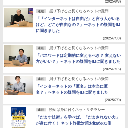
(2025/8/8)
掘り下げると長くなるネットの疑問
連載
「『インターネットは自由だ』と言う人がいる
けど、どこが自由なの？」〜ネットの疑問をIIJ
に聞きました
(2025/7/30)
掘り下げると長くなるネットの疑問
連載
「パスワードは定期的に変えるべき？ 変えない
方がいい？」～ネットの疑問をIIJに聞きました
(2025/7/16)
掘り下げると長くなるネットの疑問
連載
「インターネットの『匿名』は本当に匿
名？」〜ネットの疑問をIIJに聞きました
(2025/7/9)
読めば身に付くネットリテラシー
連載
「だます技術」を学べば、「だまされない力」
が身に付く！ ネット詐欺対策お勧めの1冊