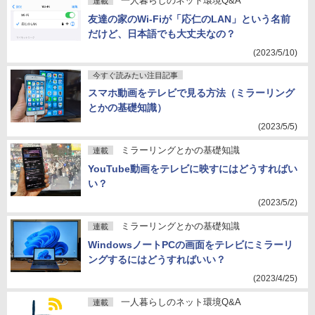
一人暮らしのネット環境Q&A
連載
友達の家のWi-Fiが「応仁のLAN」という名前
だけど、日本語でも大丈夫なの？
(2023/5/10)
今すぐ読みたい注目記事
スマホ動画をテレビで見る方法（ミラーリング
とかの基礎知識）
(2023/5/5)
ミラーリングとかの基礎知識
連載
YouTube動画をテレビに映すにはどうすればい
い？
(2023/5/2)
ミラーリングとかの基礎知識
連載
WindowsノートPCの画面をテレビにミラーリ
ングするにはどうすればいい？
(2023/4/25)
一人暮らしのネット環境Q&A
連載