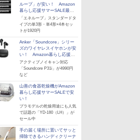
ループ」が安い！ Amazon
暮らし応援サマーSALE最終
日
「エネループ」スタンダードタ
イプの単3形・単4形×4本セッ
トが1920円
Anker「Soundcore」シリー
ズのワイヤレスイヤホンが安
い！ Amazon暮らし応援サ
マーSALE
アクティブノイキャン対応
「Soundcore P31i」が4990円
など
山善の食器乾燥機がAmazon
暮らし応援サマーSALEで安
い！
プラモデルの乾燥用途にも人気
で話題の「YD-180（LH）」が
セール中
手の届く場所に置いてサッと
掃除できるハンディクリーナ