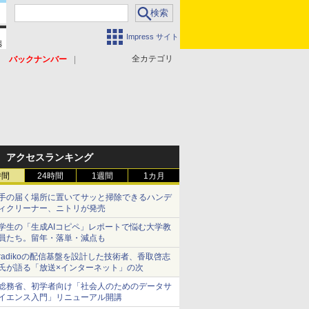
Impress サイト
全カテゴリ
バックナンバー
アクセスランキング
時間
24時間
1週間
1カ月
手の届く場所に置いてサッと掃除できるハンデ
ィクリーナー、ニトリが発売
学生の「生成AIコピペ」レポートで悩む大学教
員たち。留年・落単・減点も
radikoの配信基盤を設計した技術者、香取啓志
氏が語る「放送×インターネット」の次
総務省、初学者向け「社会人のためのデータサ
イエンス入門」リニューアル開講