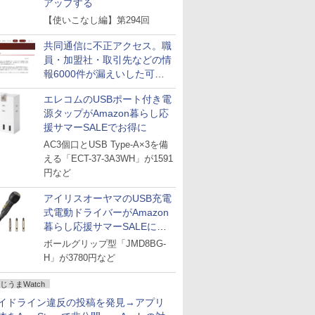
アップする
【使いこなし編】第294回
共同通信に不正アクセス。職
員・加盟社・取引先などの情
報6000件が漏えいした可能
性
エレコムのUSBポート付き電
源タップがAmazon暮らし応
援サマーSALEでお得に
AC3個口とUSB Type-A×3を備
える「ECT-37-3A3WH」が1591
円など
アイリスオーヤマのUSB充電
式電動ドライバーがAmazon
暮らし応援サマーSALEに登
場
ボールグリップ型「JMD8BG-
H」が3780円など
じうまWatch
イドライン違反の投稿を発見→アプリ