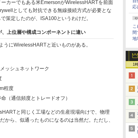
自
メーカーでもある米EmersonがWirelessHARTを前面
応
rywellとしても対抗できる無線接続方式が必要とな
で策定したのが、ISA100というわけだ。
や
こ
と近いが、上位層や構成コンポーネントに違い
間
地
ようにWirelessHARTと近いものがある。
1
4」のメッシュネットワーク
度
0m程度
寿命（通信頻度とトレードオフ）
ssHARTと同じく工場などの生産現場向けで、物理
.4」なのだから、似通ったものになるのは当然だ。ただし、