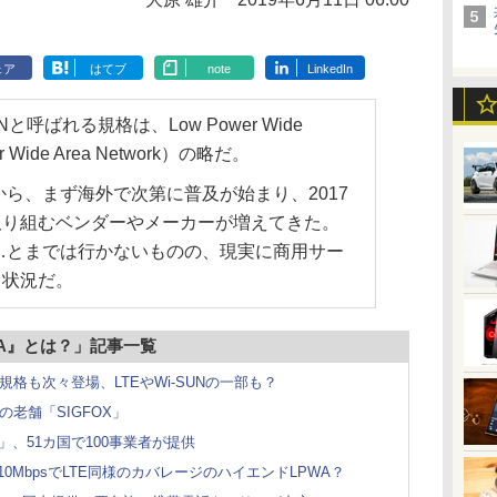
ェア
はてブ
note
LinkedIn
呼ばれる規格は、Low Power Wide
 Wide Area Network）の略だ。
から、まず海外で次第に普及が始まり、2017
取り組むベンダーやメーカーが増えてきた。
……とまでは行かないものの、現実に商用サー
る状況だ。
WA』とは？」記事一覧
格も次々登場、LTEやWi-SUNの一部も？
老舗「SIGFOX」
a」、51カ国で100事業者が提供
大10MbpsでLTE同様のカバレージのハイエンドLPWA？