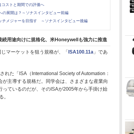
Aはコストと期間での評価へ
海外への展開は？～ソナスインタビュー前編
ないニッチメジャーを目指す ～ソナスインタビュー後編
用途向けに規格化、米Honeywellも強力に推進
」と同じマーケットを狙う規格が、「
ISA100.11a
」であ
ISA（International Society of Automation：
会が主導する規格だ。同学会は、さまざまな産業向
っているのだが、そのISAが2005年から手掛け始
いる。