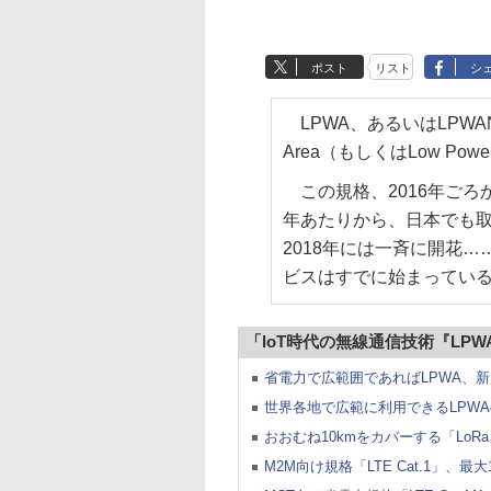
ポスト
リスト
シ
LPWA、あるいはLPWANと
Area（もしくはLow Power
この規格、2016年ごろ
年あたりから、日本でも
2018年には一斉に開花
ビスはすでに始まってい
「IoT時代の無線通信技術『LP
省電力で広範囲であればLPWA、新規
世界各地で広範に利用できるLPWAの
おおむね10kmをカバーする「LoR
M2M向け規格「LTE Cat.1」、最