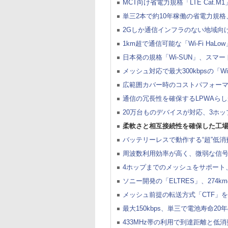
MCT向け省電力規格「LTE Cat
単三2本で約10年稼働の省電力規格、“NB
2Gしか通信インフラのない地域向けのL
1km超で通信可能な「Wi-Fi HaLow」
日本発の規格「Wi-SUN」、スマ
メッシュ対応で最大300kbpsの「Wi-
広範囲カバー時のコストパフォーマ
通信の冗長性を確保するLPWAらしか
20万台ものデバイスが対応、3ホップメ
柔軟さと相互接続性を確保した工場向け
バッテリーレスで動作する“超”低消費
周波数利用効率が高く、微弱な信号で通信
4ホップまでのメッシュをサポート
ソニー開発の「ELTRES」、274
メッシュ前提の転送方式「CTF」を採
最大150kbps、単三で電池寿命20年の
433MHz帯の利用で到達距離と低消