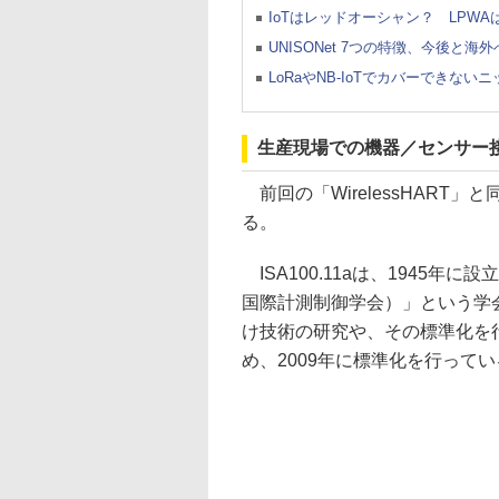
IoTはレッドオーシャン？ LPW
UNISONet 7つの特徴、今後と
LoRaやNB-IoTでカバーでき
生産現場での機器／センサー接続
前回の「WirelessHART
る。
ISA100.11aは、1945年に設立された「
国際計測制御学会）」という学
け技術の研究や、その標準化を行
め、2009年に標準化を行って