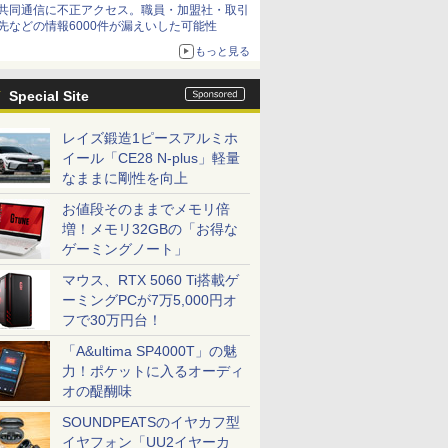
共同通信に不正アクセス。職員・加盟社・取引
先などの情報6000件が漏えいした可能性
もっと見る
Special Site
レイズ鍛造1ピースアルミホ
イール「CE28 N-plus」軽量
なままに剛性を向上
お値段そのままでメモリ倍
増！メモリ32GBの「お得な
ゲーミングノート」
マウス、RTX 5060 Ti搭載ゲ
ーミングPCが7万5,000円オ
フで30万円台！
「A&ultima SP4000T」の魅
力！ポケットに入るオーディ
オの醍醐味
SOUNDPEATSのイヤカフ型
イヤフォン「UU2イヤーカ