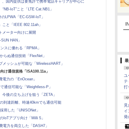
.M1」、国内提供は要免許で携帯電話キャリアが中心に
-IoT”こと「LTE Cat.NB1」
PWA「EC-GSM-IoT」
I
こと「IEEE 802.11ah」
ートメーター向けに展開
SUN HAN」
ンスに優れる「RPMA」
らぬ通信技術「FlexNet」
最
ッシュが可能な「WirelessHART」
や
通信規格「ISA100.11a」
ユ
電力の「EnOcean」
テ
可能な「Weightless-P」
打
、今後の立ち上げを狙う「ZETA」
や
kmの到達距離、時速40kmでも通信可能
見
用した「UNISONet」
イ
発
IoTアプリ向け「Milli 5」
費電力を両立した「DASH7」