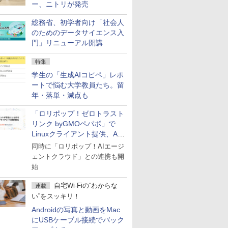
ー、ニトリが発売
総務省、初学者向け「社会人
のためのデータサイエンス入
門」リニューアル開講
特集
学生の「生成AIコピペ」レポ
ートで悩む大学教員たち。留
年・落単・減点も
「ロリポップ！ゼロトラスト
リンク byGMOペパボ」で
Linuxクライアント提供、AI
エージェントの接続が容易に
同時に「ロリポップ！AIエージ
ェントクラウド」との連携も開
始
自宅Wi-Fiの“わからな
連載
い”をスッキリ！
Androidの写真と動画をMac
にUSBケーブル接続でバック