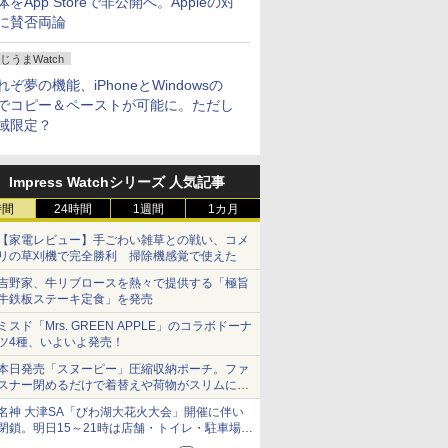
体をApp Storeで非公開へ。Appleの対
に賛否両論
じうまWatch
れぞ夢の機能、iPhoneとWindowsの
でコピー＆ペーストが可能に。ただし
域限定？
Impress Watchシリーズ 人気記事
時間
24時間
1週間
1カ月
【家電レビュー】手ごわい雑草との戦い、コメ
リの草刈機で完全勝利 掃除機感覚で使えた
吉野家、牛リブロースを熱々で提供する「極旨
牛鉄板ステーキ定食」を発売
ミスド「Mrs. GREEN APPLE」のコラボドーナ
ツ4種、いよいよ発売！
本日発売「スヌーピー」圧縮収納ポーチ。ファ
スナー閉めるだけで着替えや荷物がスリムにま
とまる
名神 大津SA「びわ湖大花火大会」開催に伴い
閉鎖。明日15～21時は店舗・トイレ・駐車場の
利用不可