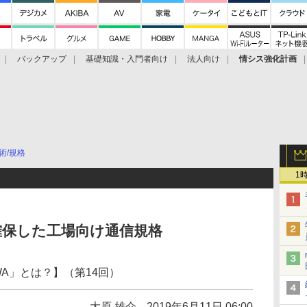
バックアップ
基礎知識・入門者向け
法人向け
情シス強化計画
術/規格
1
確保した工場向け通信規格
WA」とは？】（第14回）
大原 雄介
2019年6月11日 06:00