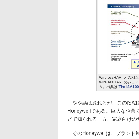
WirelessHART
WirelessHART
う。出典は"
The ISA100
やや話は逸れるが、このISA10
Honeywellである。巨大な企
どで知られる一方、家庭向けの
そのHoneywellは、プラ