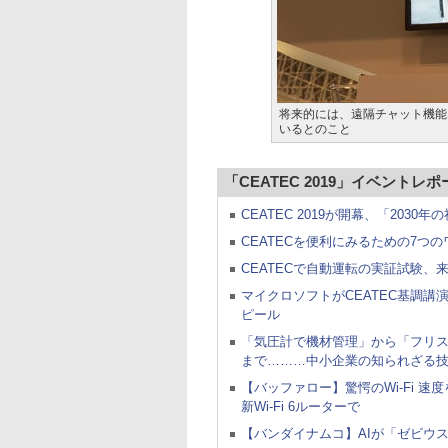
将来的には、遠隔チャット機能
いるとのこと
「CEATEC 2019」イベントレ
CEATEC 2019が開幕、「2030
CEATECを便利にみるための7
CEATECで自動運転の実証試験、
マイクロソフトがCEATEC基調講演の
ピール
「気圧計で機材管理」から「フリ
まで………中小企業の知られざる
【バッファロー】驚愕のWi-Fi 速度
新Wi-Fi 6ルーターで
【バンダイナムコ】AIが「ゼビウ