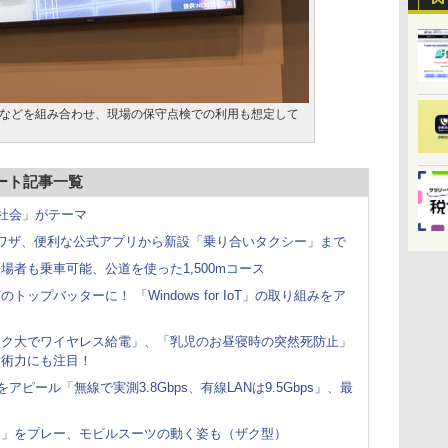
などを組み合わせ、現場の保守点検での利用も想定して
ポート記事一覧
年の社会」がテーマ
つのワザ、便利な公式アプリから新設「乗り合いタクシー」まで
来場者も乗車可能、公道を使った1,500mコース
トップバッターに！ 「Windows for IoT」の取り組みをア
スク大でワイヤレス給電」、「乳児のお昼寝時の突然死防止」
技術力にも注目！
をアピール「無線で実測3.8Gbps、有線LANは9.5Gbps」、最
ス」をプレー、モビルスーツの動く姿も（ザク型）