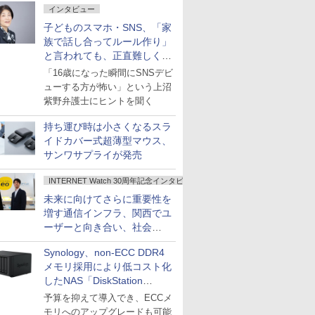
インタビュー
子どものスマホ・SNS、「家
族で話し合ってルール作り」
と言われても、正直難しくな
いですか？
「16歳になった瞬間にSNSデビ
ューする方が怖い」という上沼
紫野弁護士にヒントを聞く
持ち運び時は小さくなるスラ
イドカバー式超薄型マウス、
サンワサプライが発売
INTERNET Watch 30周年記念インタビュー
未来に向けてさらに重要性を
増す通信インフラ、関西でユ
ーザーと向き合い、社会
の“あたらしい”を起動し続け
Synology、non-ECC DDR4
る～オプテージ
メモリ採用により低コスト化
したNAS「DiskStation
neo+」シリーズ
予算を抑えて導入でき、ECCメ
モリへのアップグレードも可能