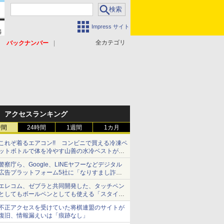
Impress サイト
全カテゴリ
バックナンバー
アクセスランキング
時間
24時間
1週間
1カ月
これぞ着るエアコン!! コンビニで買える冷凍ペ
ットボトルで体を冷やす山善の水冷ベストがロ
ードバイクにちょうどいい【ぼっち・ざ・ろー
警察庁ら、Google、LINEヤフーなどデジタル
ど！その14】【空いた時間でなにしてる？】
広告プラットフォーム5社に「なりすまし詐欺
広告」対策強化を要請 著名人の写真や映像を
エレコム、ゼブラと共同開発した、タッチペン
使った投資詐欺などへの対策として
としてもボールペンとしても使える「スタイラ
スツーウェイ」発売 iPadにも紙にも、持ち替
不正アクセスを受けていた将棋連盟のサイトが
えずに書き込める
復旧、情報漏えいは「痕跡なし」