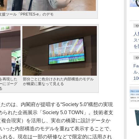
援ツール「PRETES-e」のデモ
や
人
ス
を
や
F
ル
1
を再現した
部分ごとに色分けされた内部構造のモデル
ーにゴーグ
が橋梁に重なって見える
価
る
は、内閣府が提唱する“Society 5.0”構想の実現
た企画展示「Society 5.0 TOWN」。技術者支
R（複合現実）を活用し、実在の橋梁に設計データか
といった内部構造のモデルを重ねて表示することで、
られる。現在は一部の研修などで限定的に活用され