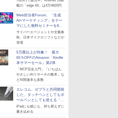
7820円で販売中。Android 16搭
載の「edge 60」は4万4820円
Web担当者Forum、「生成
AI×マーケティング」をテー
マにした無料セミナーを8月
27日にオンライン開催
サイバーエージェントや文藝春
秋、日本マイクロソフトなどが
登壇
5万冊以上が対象！ 最大
65％OFFのAmazon「Kindle
本サマーセール」第2弾
「MCP完全入門」「いちばん
やさしいAIリサーチの教本」な
どAI関連本も多数
エレコム、ゼブラと共同開発
した、タッチペンとしてもボ
ールペンとしても使える「ス
タイラスツーウェイ」発売
iPadにも紙にも、持ち替えずに
書き込める