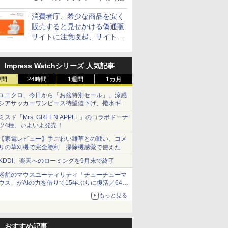
消費者庁、希少な商品を安く
販売すると見せかける偽通販
サイトに注意喚起、サイト名
とドメイン名を公表
Impress Watchシリーズ 人気記事
時間
24時間
1週間
1カ月
ユニクロ、今日から「お盆特別セール」。涼感
シアサッカーワンピース待望値下げ、撥水ギア
ショーツは1990円に
ミスド「Mrs. GREEN APPLE」のコラボドーナ
ツ4種、いよいよ発売！
【家電レビュー】手ごわい雑草との戦い、コメ
リの草刈機で完全勝利 掃除機感覚で使えた
KDDI、楽天へのローミングを9月末で終了
老舗のマウスユーティリティ「チューチューマ
ウス」がAIの力を借りて15年ぶりに復活／64bit
化、Windows 10/11、「Chrome」も走り回
もっと見る
る。復活記念で2026年末まで500円
おすすめ記事