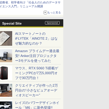
総務省、初学者向け「社会人のためのデータサ
イエンス入門」リニューアル開講
もっと見る
Special Site
AIスマートノートの
iFLYTEK「AINOTE 2」はな
ぜ魅力的なのか？
Amazon プライムデー過去最
安! Anker注目プロジェクタ
ー3モデルを使ってみた
マウス、RTX 5060 Ti搭載ゲ
ーミングPCが7万5,000円オ
フで30万円台！
クリエイティブが作った2万
円台の“小さなピュアオーデ
ィオスピーカー”
レイズのパワーデザインホイ
ール「M6」に新色登場!!