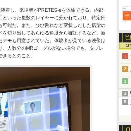
着し、来場者がPRETES-eを体験できる。内部
工といった複数のレイヤーに分かれており、特定部
も可能だ。また、ひび割れなど変状したした橋梁の
ドを切り出してあらゆる角度から確認するなど、新
たデモも用意されていた。体験者が見ている映像は
1
り、人数分のMRゴーグルがない場合でも、タブレ
できるとのこと。