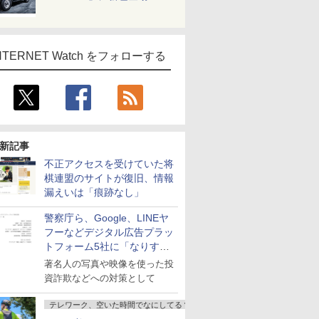
NTERNET Watch をフォローする
新記事
不正アクセスを受けていた将
棋連盟のサイトが復旧、情報
漏えいは「痕跡なし」
警察庁ら、Google、LINEヤ
フーなどデジタル広告プラッ
トフォーム5社に「なりすま
し詐欺広告」対策強化を要請
著名人の写真や映像を使った投
資詐欺などへの対策として
テレワーク、空いた時間でなにしてる？