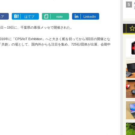
ェア
はてブ
note
LinkedIn
月16日～19日に、千葉県の幕張メッセで開催された。
16年に「CPS/IoT Exhibition」へと大きく舵を切ってから3回目の開催とな
「共創」の場として、国内外からも注目を集め、725社/団体が出展、会期中