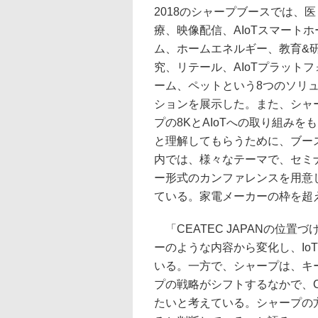
2018のシャープブースでは、医
療、映像配信、AIoTスマートホ
ム、ホームエネルギー、教育&
究、リテール、AIoTプラットフ
ーム、ペットという8つのソリ
ションを展示した。また、シャ
プの8KとAIoTへの取り組みを
と理解してもらうために、ブー
内では、様々なテーマで、セミ
ー形式のカンファレンスを用意
ている。家電メーカーの枠を超
「CEATEC JAPANの位
ーのような内容から変化し、Io
いる。一方で、シャープは、キー
プの戦略がシフトするなかで、C
たいと考えている。シャープの方針