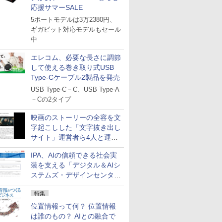
応援サマーSALE
5ポートモデルは3万2380円、
ギガビット対応モデルもセール
中
エレコム、必要な長さに調節
して使える巻き取り式USB
Type-Cケーブル2製品を発売
USB Type-C－C、USB Type-A
－Cの2タイプ
映画のストーリーの全容を文
字起こしした「文字抜き出し
サイト」運営者ら4人と運営
法人に有罪判決
IPA、AIの信頼できる社会実
装を支える「デジタル＆AIシ
ステムズ・デザインセンタ
ー」新設
特集
位置情報って何？ 位置情報
は誰のもの？ AIとの融合で