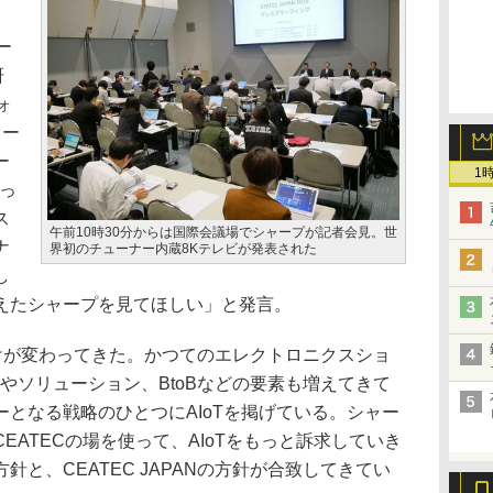
ー
研
ォ
ュー
ー
1
もっ
ス
午前10時30分からは国際会議場でシャープが記者会見。世
ナ
界初のチューナー内蔵8Kテレビが発表された
し
えたシャープを見てほしい」と発言。
置づけが変わってきた。かつてのエレクトロニクスショ
Tやソリューション、BtoBなどの要素も増えてきて
となる戦略のひとつにAIoTを掲げている。シャー
EATECの場を使って、AIoTをもっと訴求していき
と、CEATEC JAPANの方針が合致してきてい