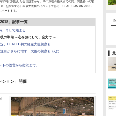
日午前0時に開始した会場設営から、19日深夜の撤収までの間、関係者への密
.0」を推進する日本最大規模のイベントである「CEATEC JAPAN 2018」
レポートする。
I
 2018」記事一覧
時、そして始まる……
後の準備 ～心を無にして、全力で ～
況、CEATEC初の経産大臣視察も
注目がさらに増す、大臣の視察も3人に
最
ントの設営から撤収まで」
ンション」開催
N