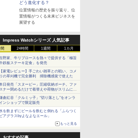
どう進化する？
位置情報の歴史を振り返り、位
置情報がつくる未来ビジネスを
展望する
Impress Watchシリーズ 人気記事
時間
24時間
1週間
1カ月
吉野家、牛リブロースを熱々で提供する「極旨
牛鉄板ステーキ定食」を発売
【家電レビュー】手ごわい雑草との戦い、コメ
リの草刈機で完全勝利 掃除機感覚で使えた
本日発売「スヌーピー」圧縮収納ポーチ。ファ
スナー閉めるだけで着替えや荷物がスリムにま
とまる
鎌倉紅谷「クルミッ子」“切り落とし”をオンラ
インショップで限定販売
水を飲まずにビールを飲むと倒れる「ふらつく
ビアグラスbyよなよなエール」
もっと見る
おすすめ記事