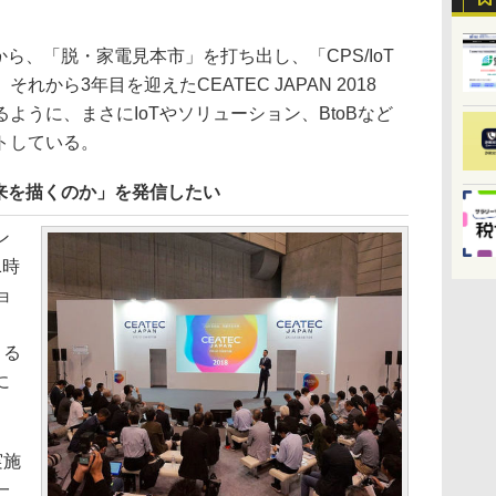
6年から、「脱・家電見本市」を打ち出し、「CPS/IoT
から3年目を迎えたCEATEC JAPAN 2018
ように、まさにIoTやソリューション、BtoBなど
トしている。
来を描くのか」を発信したい
ン
1時
ョ
よる
に
実施
一