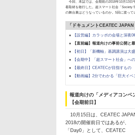
今回、本誌では、会期前の2018年10月13
着取材を敢行した。超スマート社会「Society 5
の舞台裏はどうなっているのか。5回に渡って
「ドキュメントCEATEC JAPAN
【設営編】カラッポの会場と深夜0
【直前編】報道向けの事前公開と最
【初日】「新機軸」基調講演は大盛
【会期中】「超スマート社会」への
【最終日】CEATECが目指すもの
【動画編】2分でわかる「巨大イベ
報道向けの「メディアコンベ
【会期前日】
10月15日は、CEATEC JAPA
2018の開催前日ではあるが、
「Day0」として、CEATEC