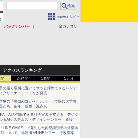
Impress サイト
全カテゴリ
バックナンバー
アクセスランキング
時間
24時間
1週間
1カ月
手の届く場所に置いてサッと掃除できるハンデ
ィクリーナー、ニトリが発売
学生の「生成AIコピペ」レポートで悩む大学教
員たち。留年・落単・減点も
IPA、AIの信頼できる社会実装を支える「デジタ
ル＆AIシステムズ・デザインセンター」新設
「LINE GAME」で発生した内部識別子の外部送
信について、総務省がLINEヤフーに行政指導