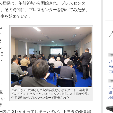
登録は、午前9時から開始され、プレスセンター
る。その時間に、プレスセンターを訪れてみたが、
仕事を始めていた。
ス
れ
う
ン
E
や
い
ガ
自
応
、
や
と
こ
この日からDay0として記者会見などがスタート。会期最
見
間
初のイベントとなったのはトヨタとLINEによる記者会見。
地
午前10時からプレスセンターで開催された
開か
予
ー内に溢れかえってしまったのだ。トヨタの会見場