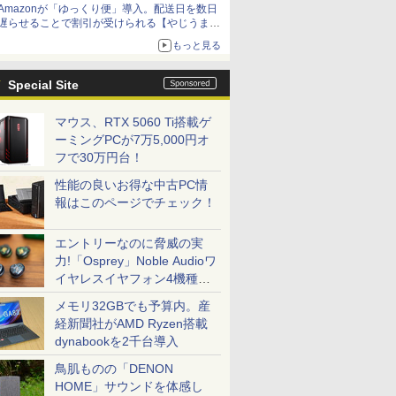
Amazonが「ゆっくり便」導入。配送日を数日
遅らせることで割引が受けられる【やじうま
Watch】
もっと見る
Special Site
マウス、RTX 5060 Ti搭載ゲ
ーミングPCが7万5,000円オ
フで30万円台！
性能の良いお得な中古PC情
報はこのページでチェック！
エントリーなのに脅威の実
力!「Osprey」Noble Audioワ
イヤレスイヤフォン4機種を
一気に聴く
メモリ32GBでも予算内。産
経新聞社がAMD Ryzen搭載
dynabookを2千台導入
鳥肌ものの「DENON
HOME」サウンドを体感し