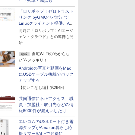
年・落単・減点も
「ロリポップ！ゼロトラスト
リンク byGMOペパボ」で
Linuxクライアント提供、AI
エージェントの接続が容易に
同時に「ロリポップ！AIエージ
ェントクラウド」との連携も開
始
自宅Wi-Fiの“わからな
連載
い”をスッキリ！
Androidの写真と動画をMac
にUSBケーブル接続でバック
アップする
【使いこなし編】第294回
共同通信に不正アクセス。職
員・加盟社・取引先などの情
報6000件が漏えいした可能
性
エレコムのUSBポート付き電
源タップがAmazon暮らし応
援サマーSALEでお得に