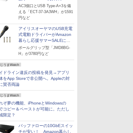
AC3個口とUSB Type-A×3を備
える「ECT-37-3A3WH」が1591
円など
アイリスオーヤマのUSB充電
式電動ドライバーがAmazon
暮らし応援サマーSALEに登
場
ボールグリップ型「JMD8BG-
H」が3780円など
じうまWatch
イドライン違反の投稿を発見→アプリ
体をApp Storeで非公開へ。Appleの対
に賛否両論
じうまWatch
れぞ夢の機能、iPhoneとWindowsの
でコピー＆ペーストが可能に。ただし
域限定？
バッファローの10GbEスイッ
チが安い！ Amazon暮らし