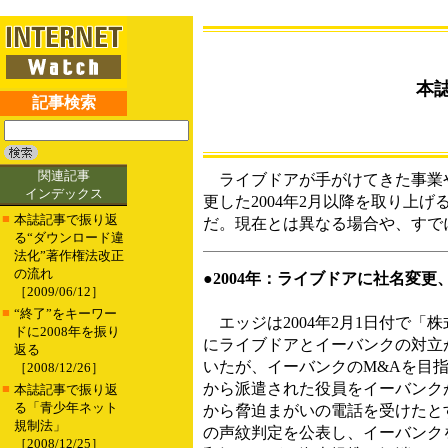
本
記事検索
関連記事
ライブドアが手がけてきた事業
インデックス
更した2004年2月以降を取り上
■
本誌記事で振り返
だ。現在とは異なる場合や、すで
る“ダウンロード違
法化”著作権法改正
の流れ
●2004年：ライブドアに社名変
［2009/06/12］
■
“終了”をキーワー
エッジは2004年2月1日付で「
ドに2008年を振り
にライブドアとイーバンクの対立が
返る
いたが、イーバンクのM&Aを目
［2008/12/26］
から派遣された役員をイーバンク
■
本誌記事で振り返
る「青少年ネット
から脅迫まがいの電話を受けたと
規制法」
の声紋判定を公表し、イーバンク
［2008/12/25］