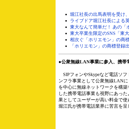
堀江社長の出馬表明を受け、「li
ライブドア堀江社長による英単
東大なんて簡単だ！ あの「ホリタ
東大卒業生限定のSNS「東大OB
相次ぐ「ホリエモン」の商標登
「ホリエモン」の商標登録出願
●公衆無線LAN事業に参入、携帯
SIPフォンやSkypeなど電話
ンフラ事業として公衆無線LANに
を中心に無線ネットワークを構築す
した携帯電話事業も視野にあった
果としてユーザーが高い料金で使
堀江氏が携帯電話業界に苦言を呈