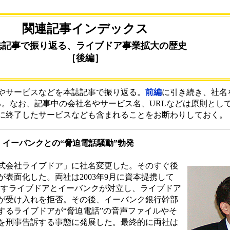
関連記事インデックス
誌記事で振り返る、ライブドア事業拡大の歴史
［後編］
やサービスなどを本誌記事で振り返る。
前編
に引き続き、社名
げる。なお、記事中の会社名やサービス名、URLなどは原則とし
に終了したサービスなども含まれることをお断わりしておく。
更、イーバンクとの“脅迫電話騒動”勃発
株式会社ライブドア」に社名変更した。そのすぐ後
表面化した。両社は2003年9月に資本提携して
指すライブドアとイーバンクが対立し、ライブドア
が受け入れを拒否。その後、イーバンク銀行幹部
するライブドアが“脅迫電話”の音声ファイルやそ
を刑事告訴する事態に発展した。最終的に両社は