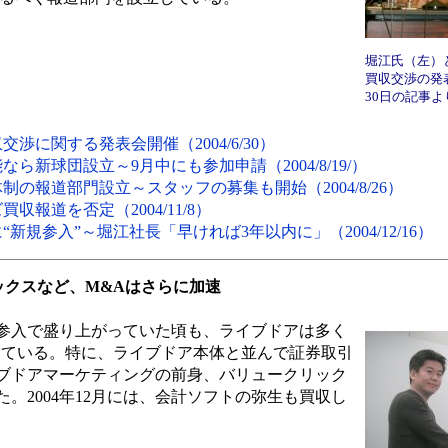
堀江氏（左）
買収交渉の発表
30日の記事よ
渉に関する発表会開催（2004/6/30）
新球団設立～9月中にも参加申請（2004/8/19/）
制の報道部門設立～スタッフの募集も開始（2004/8/26）
報道を否定（2004/11/8）
規参入”～堀江社長「早ければ3年以内に」（2004/12/16）
ックスなど、M&Aはさらに加速
参入で盛り上がっていた頃も、ライブドアは多く
っている。特に、ライブドア本体と並んで証券取引
ブドアマーケティングの前身、バリュークリック
。2004年12月には、会計ソフトの弥生も買収し