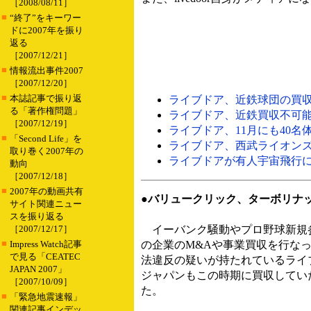
［2008/08/11］
■
“終了”をキーワー
ドに2007年を振り
返る
［2007/12/21］
■
情報流出事件2007
［2007/12/20］
■
本誌記事で振り返
ライブドア、近鉄球団の買収交
る「著作権問題」
ライブドア、近鉄買収不可能なら
［2007/12/19］
ライブドア、11月にも40名体
■
「Second Life」を
ライブドア、西武ライオンズ買収
取り巻く2007年の
ライブドアが有人宇宙飛行に“新
動向
［2007/12/18］
■
2007年の動画共有
●バリュークリック、ターボリナ
サイト関連ニュー
スを振り返る
［2007/12/17］
イーバンク騒動やプロ野球新規
■
Impress Watch記事
の企業のM&Aや事業買収を行な
で見る「CEATEC
法違反の疑いが持たれているライ
JAPAN 2007」
ジャパンもこの時期に買収していた
［2007/10/09］
た。
■
「緊急地震速報」
関連記事インデッ