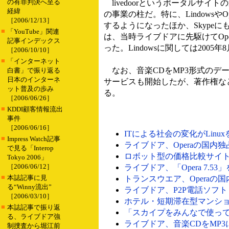
の有罪判決へ至る
livedoorというポータルサ
経緯
の事業の柱だ。特に、Lindows
［2006/12/13］
するようになったほか、Skypeに
■
「YouTube」関連
は、当時ライブドアに先駆けてOp
記事インデックス
った。Lindowsに関しては2005年
［2006/10/10］
■
「インターネット
なお、音楽CDをMP3形式のデータ
白書」で振り返る
日本のインターネ
サービスも開始したが、著作権な
ット普及の歩み
る。
［2006/06/26］
■
KDDI顧客情報流出
事件
［2006/06/16］
ITによる社会の変化がLinu
■
Impress Watch記事
ライブドア、Operaの国内独
で見る「Interop
ロボット型の価格比較サイト「
Tokyo 2006」
［2006/06/12］
ライブドア、「Opera 7.53
■
本誌記事に見
トランスウエア、Operaの国内販
る“Winny流出”
ライブドア、P2P電話ソフト「
［2006/03/10］
ホテル・短期滞在型マンションで「
■
本誌記事で振り返
「スカイプをみんなで使って」
る、ライブドア強
ライブドア、音楽CDをMP3に変
制捜査から堀江前