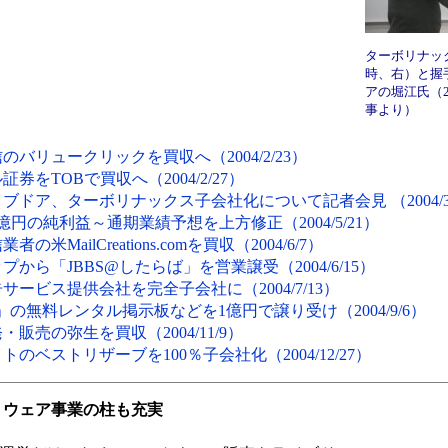
ターボリナッ
時、右）と握
アの堀江氏（2
事より）
バリュークリックを買収へ（2004/2/23）
をTOBで買収へ（2004/2/27）
ブドア、ターボリナックス子会社化について記者会見 （2004/3/
円の純利益～通期業績予想を上方修正（2004/5/21）
ailCreations.comを買収（2004/6/7）
ら「JBBS@したらば」を営業譲受（2004/6/15）
ービス提供会社を完全子会社に（2004/7/13）
E」の無料レンタル掲示板などを1億円で譲り受け（2004/9/6）
売の弥生を買収（2004/11/9）
ベストリザーブを100％子会社化（2004/12/27）
…ソフトウェア事業の柱も充実