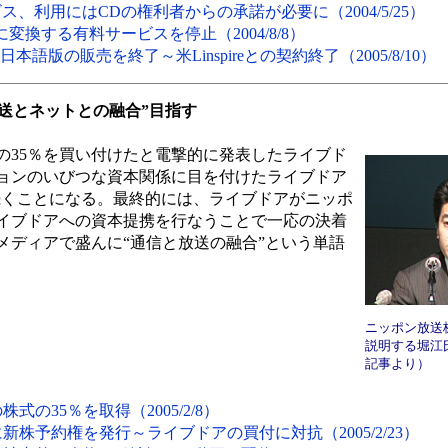
ス、利用にはCDの権利者からの承諾が必要に（2004/5/25）
変換する有料サービスを停止（2004/8/8）
日本語版の販売を終了～米Linspireとの契約終了（2005/8/10）
放送とネットとの融合”目指す
株の35％を買い付けたと電撃的に発表したライブド
ョンのいびつな資本関係に目を付けたライブドア
で続くことになる。最終的には、ライブドアがニッポ
イブドアへの資本提携を行なうことで一応の決着
メディアで盛んに“通信と放送の融合”という単語
ニッポン放送
説明する堀江氏
記事より）
の35％を取得（2005/2/8）
株予約権を発行～ライブドアの買付に対抗（2005/2/23）