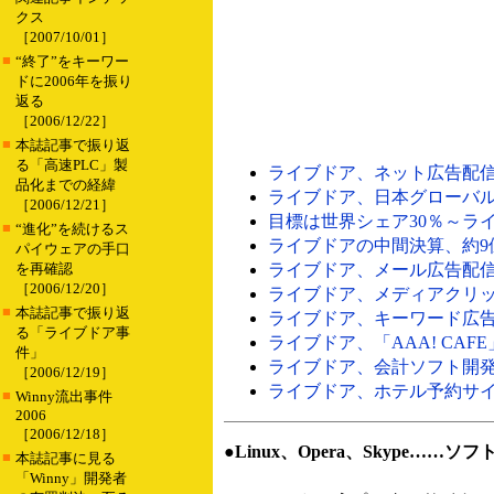
クス
［2007/10/01］
■
“終了”をキーワー
ドに2006年を振り
返る
［2006/12/22］
■
本誌記事で振り返
る「高速PLC」製
ライブドア、ネット広告配信の
品化までの経緯
ライブドア、日本グローバル証券
［2006/12/21］
目標は世界シェア30％～ライ
■
“進化”を続けるス
ライブドアの中間決算、約9億
パイウェアの手口
を再確認
ライブドア、メール広告配信業者の米M
［2006/12/20］
ライブドア、メディアクリップか
■
本誌記事で振り返
ライブドア、キーワード広告サ
る「ライブドア事
ライブドア、「AAA! CAF
件」
ライブドア、会計ソフト開発・販
［2006/12/19］
ライブドア、ホテル予約サイトの
■
Winny流出事件
2006
［2006/12/18］
●Linux、Opera、Skype…
■
本誌記事に見る
「Winny」開発者