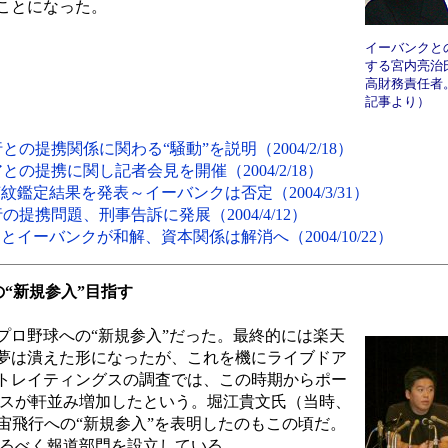
ことになった。
イーバンクと
する宮内亮治
高財務責任者。
記事より）
提携関係に関わる“騒動”を説明（2004/2/18）
の提携に関し記者会見を開催（2004/2/18）
鑑定結果を発表～イーバンクは否定（2004/3/31）
提携問題、刑事告訴に発展（2004/4/12）
イーバンクが和解、資本関係は解消へ（2004/10/22）
“新規参入”目指す
ロ野球への“新規参入”だった。最終的には楽天
夢は潰えた形になったが、これを機にライブドア
トレイティングスの調査では、この時期からポー
アクセスが軒並み増加したという。堀江貴文氏（当時、
宙飛行への“新規参入”を表明したのもこの頃だ。
アになるべく報道部門を設立している。