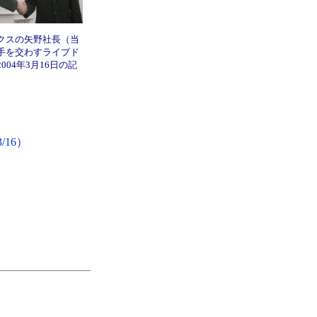
クスの矢野社長（当
手を交わすライブド
004年3月16日の記
16）