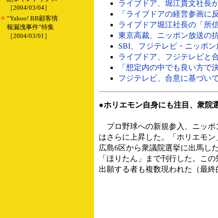
ライブドア、堀江貴文社長が社
［2004/03/04］
「ライブドアの経営参画に反対
■
“Yahoo! BB顧客情
ライブドア堀江社長の「所信表
報漏洩事件”特集
東京高裁、ニッポン放送の抗告
［2004/03/01］
SBI、フジテレビ・ニッポン放
ライブドア、フジテレビと合意
「想定内の中でも良い方で決着
フジテレビ、合意に基づいてラ
●ホリエモン自身にも注目、衆院
プロ野球への新規参入、ニッポ
はさらに上昇した。「ホリエモン
広島6区から衆議院選挙に出馬し
「ほりたん」まで刊行した。この
出願する者も複数現われた（最終