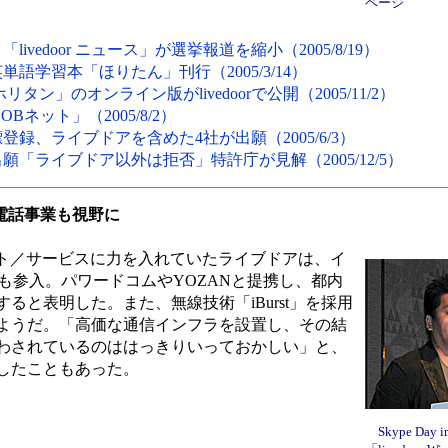
ページ
vedoor ニュース」が選挙報道を縮小（2005/8/19）
語学習本「ほりたん」刊行（2005/3/14）
ン」のオンライン版がlivedoorで公開（2005/11/2）
ネット」（2005/8/2）
録、ライブドアを含めた4社が出願（2005/6/3）
「ライブドア以外は拒否」特許庁が見解（2005/12/5）
電話事業も視野に
ソフト／サービスに力を入れていたライブドアは、イ
も参入。パワードコムやYOZANと提携し、都内
ると表明した。また、無線技術「iBurst」を採用
ようだ。「高価な通信インフラを設置し、その結
わされているのははっきりいっておかしい」と、
したこともあった。
Skype Day 