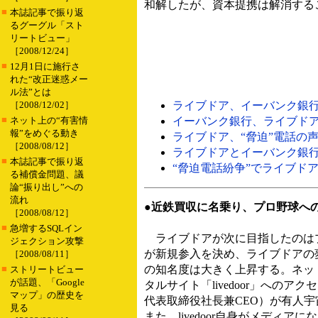
和解したが、資本提携は解消する
■
本誌記事で振り返
るグーグル「スト
リートビュー」
［2008/12/24］
■
12月1日に施行さ
れた“改正迷惑メー
ル法”とは
［2008/12/02］
ライブドア、イーバンク銀行との
■
ネット上の“有害情
イーバンク銀行、ライブドアと
報”をめぐる動き
ライブドア、“脅迫”電話の声紋
［2008/08/12］
ライブドアとイーバンク銀行の
■
本誌記事で振り返
“脅迫電話紛争”でライブドアと
る補償金問題、議
論“振り出し”への
流れ
●近鉄買収に名乗り、プロ野球への
［2008/08/12］
■
急増するSQLイン
ライブドアが次に目指したのはプ
ジェクション攻撃
が新規参入を決め、ライブドアの
［2008/08/11］
■
の知名度は大きく上昇する。ネッ
ストリートビュー
が話題、「Google
タルサイト「livedoor」への
マップ」の歴史を
代表取締役社長兼CEO）が有人宇
見る
また、livedoor自身がメディ