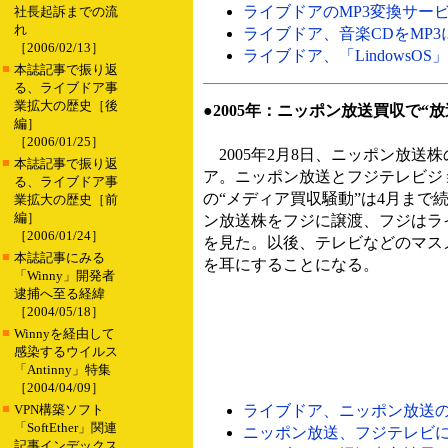
ライブドアのMP3変換サービ
社長起訴までの流
れ
ライブドア、音楽CDをMP3に
［2006/02/13］
ライブドア、「LindowsOS」
■
本誌記事で振り返
る、ライブドア事
業拡大の歴史［後
●2005年：ニッポン放送買収で“
編］
［2006/01/25］
2005年2月8日、ニッポン放送
■
本誌記事で振り返
ア。ニッポン放送とフジテレビジ
る、ライブドア事
の“メディア買収騒動”は4月ま
業拡大の歴史［前
編］
ン放送株をフジに譲渡、フジはラ
［2006/01/24］
を見た。以後、テレビなどのマス
■
本誌記事にみる
を耳にすることになる。
「Winny」開発者
逮捕へ至る経緯
［2004/05/18］
■
Winnyを経由して
感染するウイルス
「Antinny」特集
［2004/04/09］
■
VPN構築ソフト
ライブドア、ニッポン放送の株式
「SoftEther」関連
ニッポン放送、フジテレビに新
記事インデックス