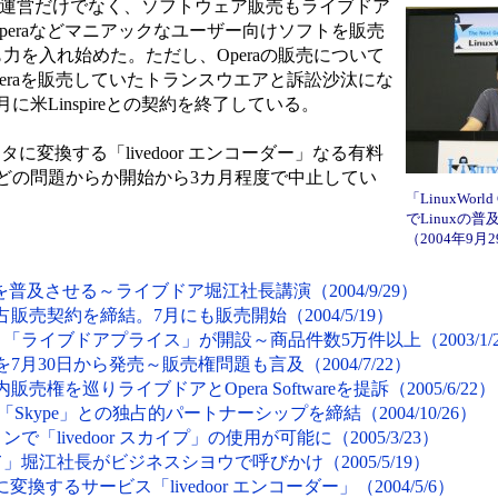
イトの運営だけでなく、ソフトウェア販売もライブドア
やOperaなどマニアックなユーザー向けソフトを販売
も力を入れ始めた。ただし、Operaの販売について
eraを販売していたトランスウエアと訴訟沙汰にな
8月に米Linspireとの契約を終了している。
に変換する「livedoor エンコーダー」なる有料
どの問題からか開始から3カ月程度で中止してい
「LinuxWorld
でLinuxの
（2004年9
xを普及させる～ライブドア堀江社長講演（2004/9/29）
占販売契約を締結。7月にも販売開始（2004/5/19）
ライブドアプライス」が開設～商品件数5万件以上（2003/1/2
」を7月30日から発売～販売権問題も言及（2004/7/22）
売権を巡りライブドアとOpera Softwareを提訴（2005/6/22）
Skype」との独占的パートナーシップを締結（2004/10/26）
livedoor スカイプ」の使用が可能に（2005/3/23）
堀江社長がビジネスシヨウで呼びかけ（2005/5/19）
換するサービス「livedoor エンコーダー」（2004/5/6）