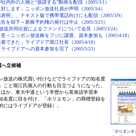
内外の人物と“放談する”動画を配信（2005/3/1）
します」ニッポン放送社員が声明（2005/3/4）
明」、テキスト版で携帯電話向けにも配信（2005/3/9）
を却下～新株予約権の発行は中止（2005/3/23）
送共同出資によるファンドについて会見（2005/3/24）
～ニッポン放送株をフジに譲渡、資本参加も（2005/4/18）
できた」ライブドア堀江社長（2005/4/18）
イブドアへの資本参加を完了（2005/5/23）
選へ立候補
ン放送の株式買い付けなどでライブドアの知名度
」こと堀江氏個人の行動も目立つようになった。
たほか、東大中退という学歴から英単語学習本
知名度に目を付け、「ホリエモン」の商標登録を
的にはライブドアが登録）。
「ホリタンオ