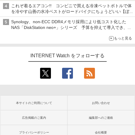
これぞ着るエアコン!! コンビニで買える冷凍ペットボトルで体
を冷やす山善の水冷ベストがロードバイクにちょうどいい【ぼっ
ち・ざ・ろーど！その14】【空いた時間でなにしてる？】
Synology、non-ECC DDR4メモリ採用により低コスト化した
NAS「DiskStation neo+」シリーズ 予算を抑えて導入でき、
ECCメモリへのアップグレードも可能
もっと見る
INTERNET Watch をフォローする
本サイトのご利用について
お問い合わせ
広告掲載のご案内
編集部へのご連絡
プライバシーポリシー
会社概要