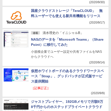
(2020/9/30)
国産クラウドストレージ「TeraCLOUD」 無
料ユーザーでも使える新共有機能をリリース
(2020/9/17)
清水理史の「イニシャルB」
連載
NASのデータを「Microsoft Teams」（Share
Point）に移行してみた
小規模企業でユーザー設定や共有ファイルをNAS
からクラウドへ
(2020/9/14)
仮想ホワイトボードのあるクラウドワークスペ
ース「Strap」、グッドパッチが正式版サービ
ス提供開始
［記事訂正］
(2020/9/9)
ジャストプレイヤー、192GBメモリで月額9万
8千円からのホステッドプライベートクラウド