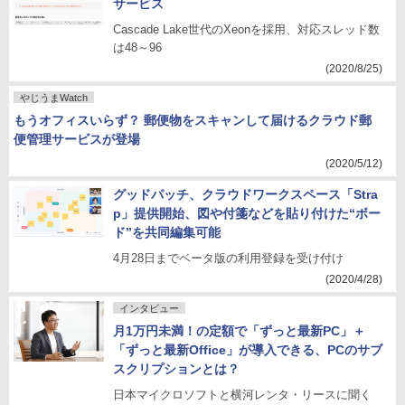
サービス
Cascade Lake世代のXeonを採用、対応スレッド数
は48～96
(2020/8/25)
やじうまWatch
もうオフィスいらず？ 郵便物をスキャンして届けるクラウド郵
便管理サービスが登場
(2020/5/12)
グッドパッチ、クラウドワークスペース「Stra
p」提供開始、図や付箋などを貼り付けた“ボー
ド”を共同編集可能
4月28日までベータ版の利用登録を受け付け
(2020/4/28)
インタビュー
月1万円未満！の定額で「ずっと最新PC」＋
「ずっと最新Office」が導入できる、PCのサブ
スクリプションとは？
日本マイクロソフトと横河レンタ・リースに聞く