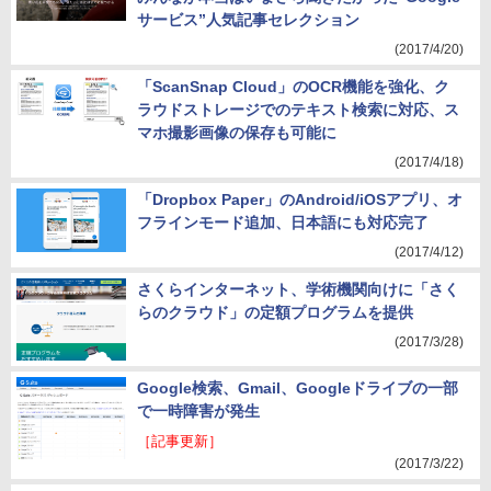
サービス”人気記事セレクション
(2017/4/20)
「ScanSnap Cloud」のOCR機能を強化、ク
ラウドストレージでのテキスト検索に対応、ス
マホ撮影画像の保存も可能に
(2017/4/18)
「Dropbox Paper」のAndroid/iOSアプリ、オ
フラインモード追加、日本語にも対応完了
(2017/4/12)
さくらインターネット、学術機関向けに「さく
らのクラウド」の定額プログラムを提供
(2017/3/28)
Google検索、Gmail、Googleドライブの一部
で一時障害が発生
［記事更新］
(2017/3/22)