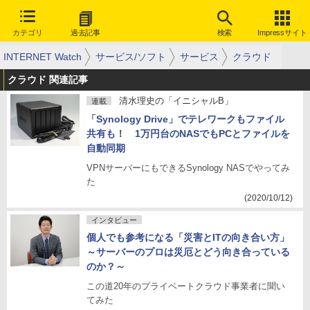
カテゴリ
過去記事
検索
Impressサイト
INTERNET Watch
サービス/ソフト
サービス
クラウド
クラウド 関連記事
清水理史の「イニシャルB」
連載
「Synology Drive」でテレワークもファイル
共有も！ 1万円台のNASでもPCとファイルを
自動同期
VPNサーバーにもできるSynology NASでやってみ
た
(2020/10/12)
インタビュー
個人でも参考になる「災害とITの向き合い方」
～サーバーのプロは災厄とどう向き合っている
のか？～
この道20年のプライベートクラウド事業者に聞い
てみた