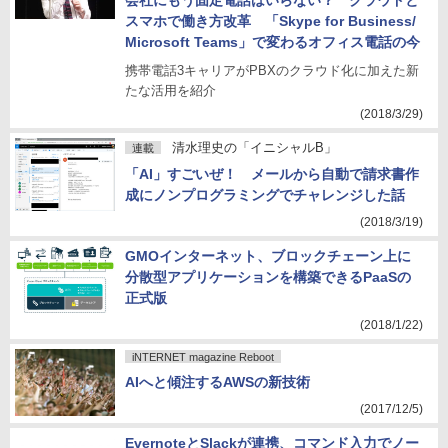
会社にもう固定電話はいらない？ クラウドと
スマホで働き方改革 「Skype for Business/
Microsoft Teams」で変わるオフィス電話の今
携帯電話3キャリアがPBXのクラウド化に加えた新
たな活用を紹介
(2018/3/29)
清水理史の「イニシャルB」
連載
「AI」すごいぜ！ メールから自動で請求書作
成にノンプログラミングでチャレンジした話
(2018/3/19)
GMOインターネット、ブロックチェーン上に
分散型アプリケーションを構築できるPaaSの
正式版
(2018/1/22)
iNTERNET magazine Reboot
AIへと傾注するAWSの新技術
(2017/12/5)
EvernoteとSlackが連携、コマンド入力でノー