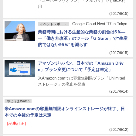
「スーパーマリオラン」「メルカリ」でもGCP利
用
(2017/6/15)
Google Cloud Next '17 in Tokyo
イベントレポート
業務時間における生産的な業務の割合は5％―
―「働き方改革」のツール「G Suite」で“生産
的ではない95％”を減らす
(2017/6/15)
アマゾンジャパン、日本での「Amazon Driv
e」プラン変更について「予定は未定」
米Amazon.comでは容量無制限プラン「Unlimited
ストレージ」の廃止を発表
(2017/6/14)
やじうまWatch
米Amazon.comの容量無制限オンラインストレージが終了、日
本での今後の予定は未定
［記事訂正］
(2017/6/12)