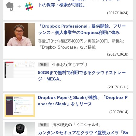
トの保存・検索が可能に
(2017/10/24)
「Dropbox Professional」提供開始、フリー
ランス・個人事業主のDropbox利用に弾み
容量1TBで年額2万4000円／月額2400円、新機能
「Dropbox Showcase」など搭載
(2017/10/18)
仕事お役立ちアプリ
連載
50GBまで無料で利用できるクラウドストレー
ジ「MEGA」
(2017/10/11)
Dropbox PaperとSlackが連携、「Dropbox P
aper for Slack」をリリース
(2017/9/14)
清水理史の「イニシャルB」
連載
カンタン＆セキュアなクラウド監視カメラ「Sa