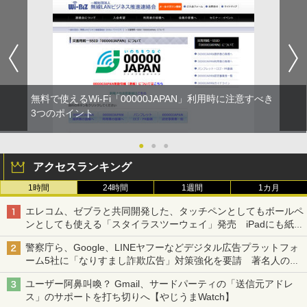
無料で使えるWi-Fi「00000JAPAN」利用時に注意すべき
3つのポイント
●
●
●
アクセスランキング
1時間
24時間
1週間
1カ月
エレコム、ゼブラと共同開発した、タッチペンとしてもボールペ
ンとしても使える「スタイラスツーウェイ」発売 iPadにも紙に
も、持ち替えずに書き込める
警察庁ら、Google、LINEヤフーなどデジタル広告プラットフォ
ーム5社に「なりすまし詐欺広告」対策強化を要請 著名人の写
真や映像を使った投資詐欺などへの対策として
ユーザー阿鼻叫喚？ Gmail、サードパーティの「送信元アドレ
ス」のサポートを打ち切りへ【やじうまWatch】