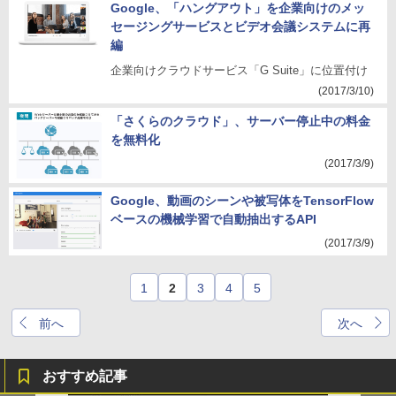
Google、「ハングアウト」を企業向けのメッ
セージングサービスとビデオ会議システムに再
編
企業向けクラウドサービス「G Suite」に位置付け
(2017/3/10)
「さくらのクラウド」、サーバー停止中の料金
を無料化
(2017/3/9)
Google、動画のシーンや被写体をTensorFlow
ベースの機械学習で自動抽出するAPI
(2017/3/9)
1
2
3
4
5
前へ
次へ
おすすめ記事