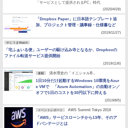
「サービスとして提供されるPC」時代
(2020/4/28)
「Dropbox Paper」に日本語テンプレート追
加、プロジェクト管理・議事録・仕様書など
(2019/11/27)
やじうまWatch
「宅ふぁいる便」ユーザーの駆け込み寺となるか、Dropboxの
ファイル転送サービス提供開始
(2019/11/6)
清水理史の「イニシャルB」
連載
1日10分だけ起動するWindows 10環境をAzur
e VMで 「Azure Automation」の自動オン／
オフで1日のコストを30円以下に抑える
(2019/8/5)
AWS Summit Tokyo 2019
イベントレポート
「AWS」サービスローンチから13年、そのア
ドバンテージとは