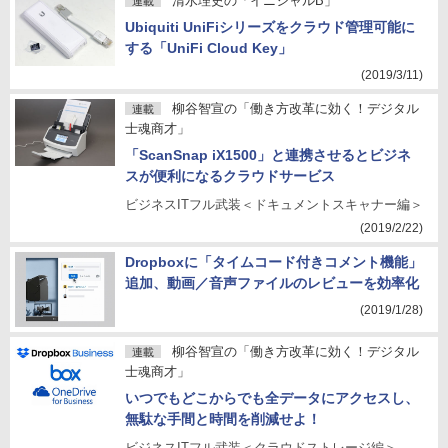
清水理史の「イニシャルB」
連載
Ubiquiti UniFiシリーズをクラウド管理可能に
する「UniFi Cloud Key」
(2019/3/11)
柳谷智宣の「働き方改革に効く！デジタル
連載
士魂商才」
「ScanSnap iX1500」と連携させるとビジネ
スが便利になるクラウドサービス
ビジネスITフル武装＜ドキュメントスキャナー編＞
(2019/2/22)
Dropboxに「タイムコード付きコメント機能」
追加、動画／音声ファイルのレビューを効率化
(2019/1/28)
柳谷智宣の「働き方改革に効く！デジタル
連載
士魂商才」
いつでもどこからでも全データにアクセスし、
無駄な手間と時間を削減せよ！
ビジネスITフル武装＜クラウドストレージ編＞