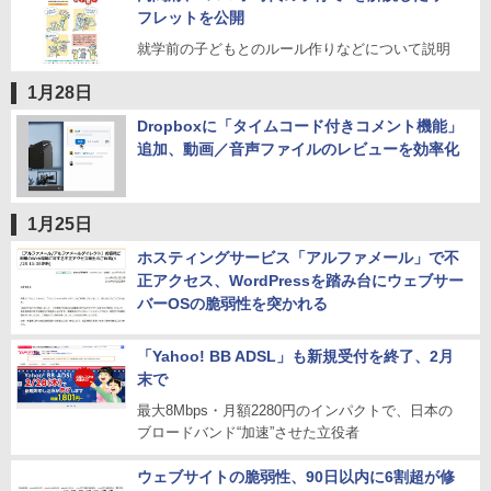
フレットを公開
就学前の子どもとのルール作りなどについて説明
1月28日
Dropboxに「タイムコード付きコメント機能」
追加、動画／音声ファイルのレビューを効率化
1月25日
ホスティングサービス「アルファメール」で不
正アクセス、WordPressを踏み台にウェブサー
バーOSの脆弱性を突かれる
「Yahoo! BB ADSL」も新規受付を終了、2月
末で
最大8Mbps・月額2280円のインパクトで、日本の
ブロードバンド“加速”させた立役者
ウェブサイトの脆弱性、90日以内に6割超が修