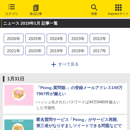
カテゴリ
過去記事
検索
Impressサイト
ニュース 2019年1月 記事一覧
2026
年
2025
年
2024
年
2023
年
2022
年
2021
年
2020
年
2019
年
2018
年
2017
年
2016
年
2015
年
2014
年
2013
年
2012
年
すべて見る
2011
年
2010
年
2009
年
2008
年
2007
年
1月31日
2006
年
2005
年
2004
年
2003
年
「Peing-質問箱-」の登録メールアドレス149万
7967件が漏えい
ハッシュ化されたパスワードは94万9480件漏えい
した可能性
匿名質問サービス「Peing」がサービス再開、
第三者がなりすましツイートできる問題などで