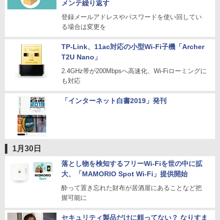
メンテ繰り返す
登録メールアドレスやパスワードを使い回してい
る場合は変更を
TP-Link、11ac対応の小型Wi-Fi子機「Archer
T2U Nano」
2.4GHz帯が200Mbpsへ高速化、Wi-Fiローミングに
も対応
「インターネット白書2019」発刊
1月30日
落とし物を検知するフリーWi-Fiを世の中に拡
大、「MAMORIO Spot Wi-Fi」提供開始
酔って置き忘れた財布が居酒屋にあることなど把
握可能に
セキュリティ製品だけに頼ってない？ なりすま