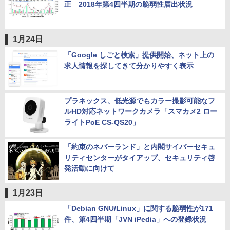
正 2018年第4四半期の脆弱性届出状況
1月24日
「Google しごと検索」提供開始、ネット上の
求人情報を探してきて分かりやすく表示
プラネックス、低光源でもカラー撮影可能なフ
ルHD対応ネットワークカメラ「スマカメ2 ロー
ライトPoE CS-QS20」
「約束のネバーランド」と内閣サイバーセキュ
リティセンターがタイアップ、セキュリティ啓
発活動に向けて
1月23日
「Debian GNU/Linux」に関する脆弱性が171
件、第4四半期「JVN iPedia」への登録状況