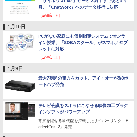
「サイボウズLive」サービス終了まであと3カ
月、「Chatwork」へのデータ移行に対応
［記事訂正］
1月10日
PCがない家庭にも個別指導システムでオンラ
イン授業、「SOBAスクール」がスマホ／タブ
レットに対応
［記事訂正］
1月9日
最大7割超の電力をカット、アイ・オーが5/8ポ
ートハブ発売
テレビ会議をズボラにこなせる映像加工プラグ
インソフトがパワーアップ
背景を隠せる新機能を搭載したサイバーリンク「P
erfectCam 2」発売