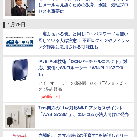
しメールを見抜くための教育、承認・処理プロ
セスも重要に
1月29日
「宅ふぁいる便」と同じID・パスワードを使い
回している人は注意！ 不正ログインやフィッシ
ング詐欺に悪用される可能性も
IPv6 IPoE技術「OCNバーチャルコネクト」対
応、安価なWi-Fiルーター「WN-PL1167EX0
1」
アイ・オー・データ機器製、ひかりTVショッピン
グで独占販売
［記事訂正］
7cm四方の11ac対応Wi-Fiアクセスポイント
「WAB-S733MI」、エレコムが法人向けに発売
内閣府、“スマホ時代の子育て”を解説したリー