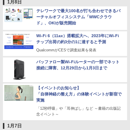
1月8日
テレワークで最大100名が打ち合わせできるバ
ーチャルオフィスシステム「WWCクラウ
ド」、OKIが販売開始
Wi-Fi 6（11ax）搭載拡大へ、2023年にWi-Fi
チップ出荷の約3分の1に達すると予測
QualcommがCESで調査結果を発表
バッファロー製Wi-Fiルーターの一部でネット
接続に障害、12月29日から1月3日まで
【イベントのお知らせ】
「自律神経の整え方」の体験イベントが新宿で
実施
「12秒呼吸」や「耳伸ばし」など ～書籍の出版記
念イベント～
1月7日