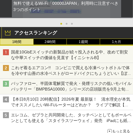
無料で使えるWi-Fi「00000JAPAN」利用時に注意すべき
3つのポイント
●
●
●
アクセスランキング
1時間
24時間
1週間
1カ月
国産10GbEスイッチの新製品が続々投入される中、改めて割安
な中華スイッチの価値を見直す【イニシャルB】
これぞ着るエアコン!! コンビニで買える冷凍ペットボトルで体
を冷やす山善の水冷ベストがロードバイクにちょうどいい【ぼっ
ち・ざ・ろーど！その14】【空いた時間でなにしてる？】
バッファロー、半固体電解質で発火・発煙リスクの低いモバイル
バッテリー「BMPBSA10000」シリーズの店頭販売を9月上旬に
開始
【本日8月10日 20時配信】2026年夏 最新版！ 清水理史が本気
でオススメしたいWi-Fiルーターはどれか？ ライブで解説【清
水理史の「イニシャルB」チャンネル】
エレコム、ゼブラと共同開発した、タッチペンとしてもボールペ
ンとしても使える「スタイラスツーウェイ」発売 iPadにも紙に
も、持ち替えずに書き込める
もっと見る