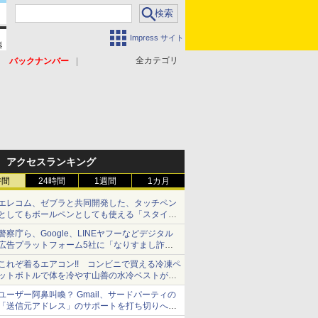
Impress サイト
全カテゴリ
バックナンバー
アクセスランキング
時間
24時間
1週間
1カ月
エレコム、ゼブラと共同開発した、タッチペン
としてもボールペンとしても使える「スタイラ
スツーウェイ」発売 iPadにも紙にも、持ち替
警察庁ら、Google、LINEヤフーなどデジタル
えずに書き込める
広告プラットフォーム5社に「なりすまし詐欺
広告」対策強化を要請 著名人の写真や映像を
これぞ着るエアコン!! コンビニで買える冷凍ペ
使った投資詐欺などへの対策として
ットボトルで体を冷やす山善の水冷ベストがロ
ードバイクにちょうどいい【ぼっち・ざ・ろー
ユーザー阿鼻叫喚？ Gmail、サードパーティの
ど！その14】【空いた時間でなにしてる？】
「送信元アドレス」のサポートを打ち切りへ
【やじうまWatch】