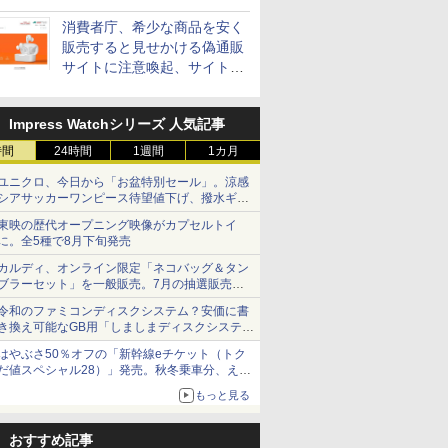
消費者庁、希少な商品を安く
販売すると見せかける偽通販
サイトに注意喚起、サイト名
とドメイン名を公表
Impress Watchシリーズ 人気記事
時間
24時間
1週間
1カ月
ユニクロ、今日から「お盆特別セール」。涼感
シアサッカーワンピース待望値下げ、撥水ギア
ショーツは1990円に
東映の歴代オープニング映像がカプセルトイ
に。全5種で8月下旬発売
カルディ、オンライン限定「ネコバッグ＆タン
ブラーセット」を一般販売。7月の抽選販売の
当選無効分
令和のファミコンディスクシステム？安価に書
き換え可能なGB用「しましまディスクシステ
ム」
はやぶさ50％オフの「新幹線eチケット（トク
だ値スペシャル28）」発売。秋冬乗車分、えき
ねっと限定
もっと見る
おすすめ記事