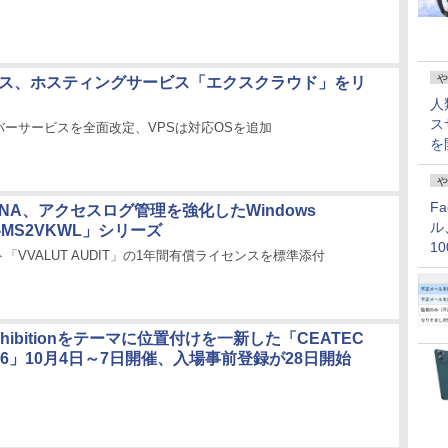
や
ラス、ホスティングサービス「エクスクラウド」をリ
人
ス
バーサービスを全面改定、VPSは対応OSを追加
を
や
F
NA、アクセスログ管理を強化したWindows
ル
V-MS2VKWL」シリーズ
1
「VVALUT AUDIT」の1年間有償ライセンスを標準添付
価
 Exhibitionをテーマに位置付けを一新した「CEATEC
2016」10月4日～7日開催、入場事前登録が28日開始