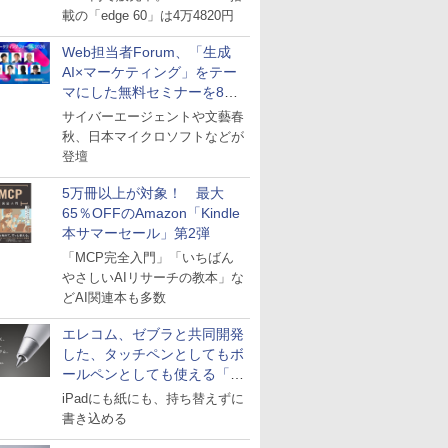
載の「edge 60」は4万4820円
Web担当者Forum、「生成
AI×マーケティング」をテー
マにした無料セミナーを8月
27日にオンライン開催
サイバーエージェントや文藝春
秋、日本マイクロソフトなどが
登壇
5万冊以上が対象！ 最大
65％OFFのAmazon「Kindle
本サマーセール」第2弾
「MCP完全入門」「いちばん
やさしいAIリサーチの教本」な
どAI関連本も多数
エレコム、ゼブラと共同開発
した、タッチペンとしてもボ
ールペンとしても使える「ス
タイラスツーウェイ」発売
iPadにも紙にも、持ち替えずに
書き込める