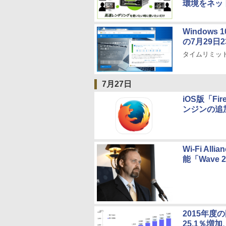
環境をネッ
Window
の7月29日
タイムリミッ
7月27日
iOS版「F
ンジンの追
Wi-Fi Al
能「Wave
2015年度
25.1％増