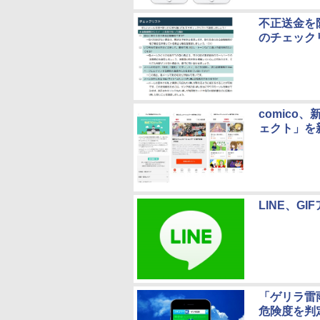
不正送金を
のチェック
comic
ェクト」を
LINE、G
「ゲリラ雷
危険度を判