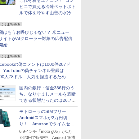
これぞ着るエアコン!! コン
ビニで買える冷凍ペットボト
ルで体を冷やす山善の水冷ベ
ストがロードバイクにちょう
じうまWatch
どいい【ぼっち・ざ・ろー
ど！その14】
類はもうお呼びじゃない？ 米ニュー
サイトがAIクローラー対象の広告配信
開始
じうまWatch
acebookの偽コメントは1000件287ド
、YouTubeの偽チャンネル登録は
000人78ドル…人気を捏造するための
格リストが公開中
国内の銀行・信金386行のう
ち、なりすましメールを遮断
できる状態だったのは26.7％
にとどまる～GMOブランド
モトローラのSIMフリー
セキュリティ調査
Androidスマホが2万円切
り！ Amazonでタイムセー
ル
6.9インチ「moto g06」が1万
7820円で販売中。Android 16搭