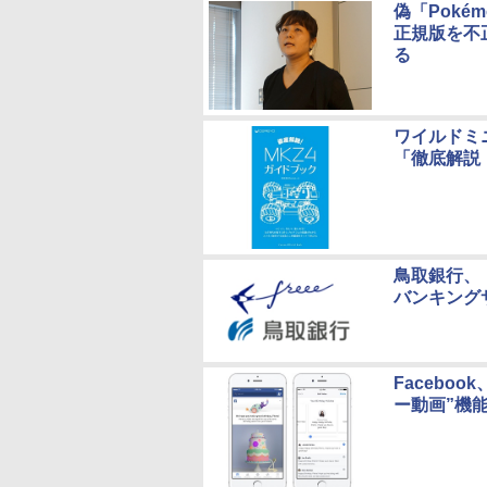
偽「Poké
正規版を不正
る
ワイルドミ
「徹底解説！
鳥取銀行、「
バンキング
Facebo
ー動画”機