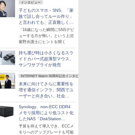
インタビュー
子どものスマホ・SNS、「家
族で話し合ってルール作り」
と言われても、正直難しくな
いですか？
「16歳になった瞬間にSNSデビ
ューする方が怖い」という上沼
紫野弁護士にヒントを聞く
持ち運び時は小さくなるスラ
イドカバー式超薄型マウス、
サンワサプライが発売
INTERNET Watch 30周年記念インタビュー
未来に向けてさらに重要性を
増す通信インフラ、関西でユ
ーザーと向き合い、社会
の“あたらしい”を起動し続け
Synology、non-ECC DDR4
る～オプテージ
メモリ採用により低コスト化
したNAS「DiskStation
neo+」シリーズ
予算を抑えて導入でき、ECCメ
モリへのアップグレードも可能