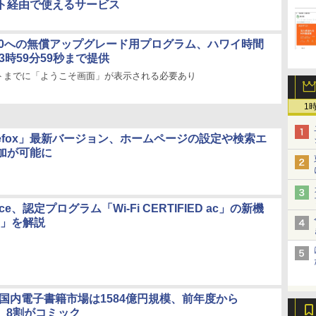
ト経由で使えるサービス
s 10への無償アップグレード用プログラム、ハワイ時間
23時59分59秒まで提供
トまでに「ようこそ画面」が表示される必要あり
1
irefox」最新バージョン、ホームページの設定や検索エ
加が可能に
liance、認定プログラム「Wi-Fi CERTIFIED ac」の新機
 2」を解説
の国内電子書籍市場は1584億円規模、前年度から
加、8割がコミック