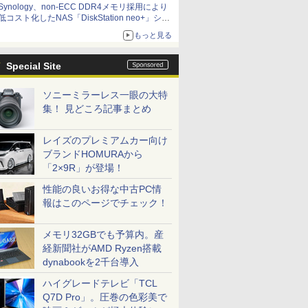
Synology、non-ECC DDR4メモリ採用により
低コスト化したNAS「DiskStation neo+」シリ
ーズ 予算を抑えて導入でき、ECCメモリへの
もっと見る
アップグレードも可能
Special Site
ソニーミラーレス一眼の大特
集！ 見どころ記事まとめ
レイズのプレミアムカー向け
ブランドHOMURAから
「2×9R」が登場！
性能の良いお得な中古PC情
報はこのページでチェック！
メモリ32GBでも予算内。産
経新聞社がAMD Ryzen搭載
dynabookを2千台導入
ハイグレードテレビ「TCL
Q7D Pro」。圧巻の色彩美で