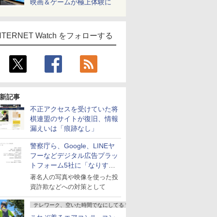
映画＆ゲームが極上体験に
NTERNET Watch をフォローする
新記事
不正アクセスを受けていた将
棋連盟のサイトが復旧、情報
漏えいは「痕跡なし」
警察庁ら、Google、LINEヤ
フーなどデジタル広告プラッ
トフォーム5社に「なりすま
し詐欺広告」対策強化を要請
著名人の写真や映像を使った投
資詐欺などへの対策として
テレワーク、空いた時間でなにしてる？