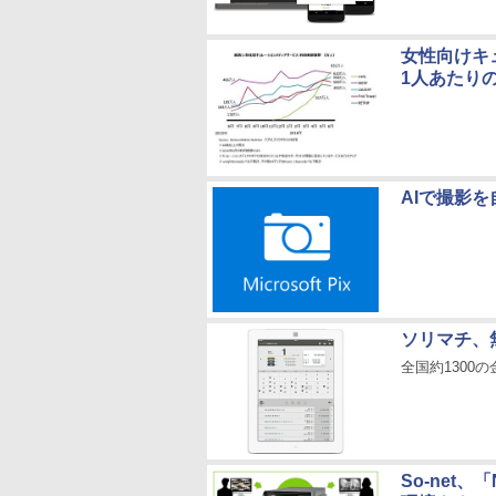
女性向けキ
1人あたりの
AIで撮影を自
ソリマチ、
全国約1300
So-net、