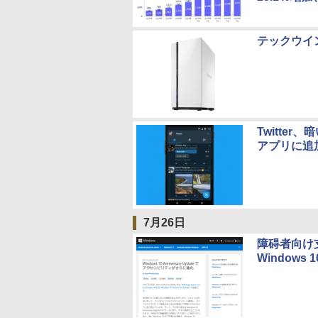
テックウイン
Twitte
アプリに追
7月26日
障碍者向け
Window