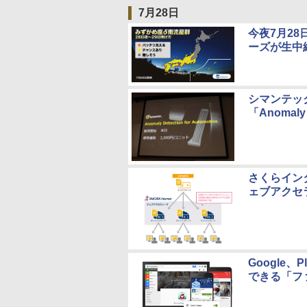
7月28日
今夜7月2
ーズが生中
シマンテッ
「Anomaly 
さくらイン
ェブアクセ
Google
できる「フ