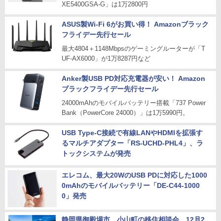
XE5400GSA-G」は1万2800円
ASUS製Wi-Fi 6がお買い得！ Amazonブラック
フライデー先行セール
最大4804＋1148Mbpsのゲーミングルーターが「T
UF-AX6000」が1万8287円など
Anker製USB PD対応充電器が安い！ Amazon
ブラックフライデー先行セール
24000mAhのモバイルバッテリー搭載「737 Power
Bank（PowerCore 24000）」は1万5990円。
USB Type-C接続で有線LANやHDMIを拡張す
るマルチアダプター「RS-UCHD-PHL4」、ラ
トックシステムが発売
エレコム、最大20WのUSB PDに対応した1000
0mAhのモバイルバッテリー「DE-C44-1000
0」発売
静岡県御殿場市、小山町の移住相談会、12月2