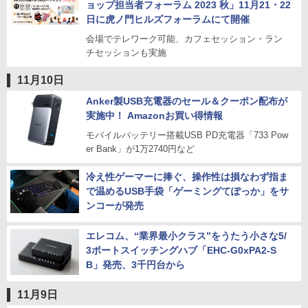
ョップ担当者フォーラム 2023 秋」11月21・22
日に虎ノ門ヒルズフォーラムにて開催
会場でテレワーク可能、カフェセッション・ラン
チセッションも実施
11月10日
Anker製USB充電器のセール＆クーポン配布が
実施中！ Amazonお買い得情報
モバイルバッテリー搭載USB PD充電器「733 Pow
er Bank」が1万2740円など
冷え性ゲーマーに捧ぐ、操作性は損なわず指ま
で温めるUSB手袋「ゲーミングてぽっか」をサ
ンコーが発売
エレコム、“業界最小クラス”をうたう小さな5/
3ポートスイッチングハブ「EHC-G0xPA2-S
B」発売、3千円台から
11月9日