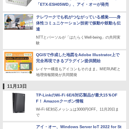
「ETX-ESH05WD」、アイ・オーが発売
テレワークでも机がつながっている感覚――身
体性コミュニケーション技術で振動や鼓動も伝
達
NTTとパーソルが「はたらくWell-being」の共同実
験
QGISで作成した地図をAdobe Illustrator上で
完全再現できるプラグイン提供開始
レイヤー構造もアイコンもそのまま。MIERUNEと
地理情報開発が共同開発
11月13日
TP-LinkのWi-Fi 6E/6対応製品が最大15％OF
F！ Amazonクーポン情報
Wi-Fi 6E対応メッシュは3000円OFF。11月20日ま
で
アイ・オー、Windows Server IoT 2022 for St