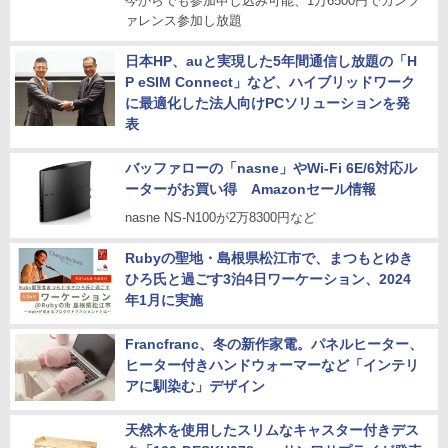
今からでも参加申し込み可能、1万6500円でカンフ
ァレンス参加し放題
日本HP、auと実現した5年間通信し放題の「H
P eSIM Connect」など、ハイブリッドワーク
に最適化した法人向けPCソリューションを発
表
バッファローの「nasne」やWi-Fi 6E/6対応ル
ーターがお買い得 Amazonセール情報
nasne NS-N100が2万8300円など
Rubyの聖地・島根県松江市で、まつもとゆき
ひろ氏と過ごす3泊4日ワーケーション、2024
年1月に実施
Francfranc、冬の新作家電。パネルヒーター、
ヒーター付きハンドウォーマーなど「インテリ
アに馴染む」デザイン
天然木を使用したスリムなキャスター付きデス