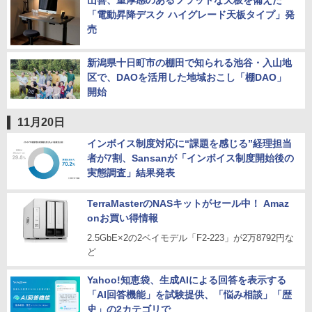
山善、重厚感のあるフラットな天板を備えた
「電動昇降デスク ハイグレード天板タイプ」発
売
新潟県十日町市の棚田で知られる池谷・入山地
区で、DAOを活用した地域おこし「棚DAO」
開始
11月20日
インボイス制度対応に“課題を感じる”経理担当
者が7割、Sansanが「インボイス制度開始後の
実態調査」結果発表
TerraMasterのNASキットがセール中！ Amaz
onお買い得情報
2.5GbE×2の2ベイモデル「F2-223」が2万8792円な
ど
Yahoo!知恵袋、生成AIによる回答を表示する
「AI回答機能」を試験提供、「悩み相談」「歴
史」の2カテゴリで