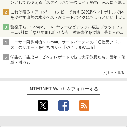
ンとしても使える「スタイラスツーウェイ」発売 iPadにも紙に
も、持ち替えずに書き込める
これぞ着るエアコン!! コンビニで買える冷凍ペットボトルで体
を冷やす山善の水冷ベストがロードバイクにちょうどいい【ぼっ
ち・ざ・ろーど！その14】【空いた時間でなにしてる？】
警察庁ら、Google、LINEヤフーなどデジタル広告プラットフォ
ーム5社に「なりすまし詐欺広告」対策強化を要請 著名人の写
真や映像を使った投資詐欺などへの対策として
ユーザー阿鼻叫喚？ Gmail、サードパーティの「送信元アドレ
ス」のサポートを打ち切りへ【やじうまWatch】
学生の「生成AIコピペ」レポートで悩む大学教員たち。留年・落
単・減点も
もっと見る
INTERNET Watch をフォローする