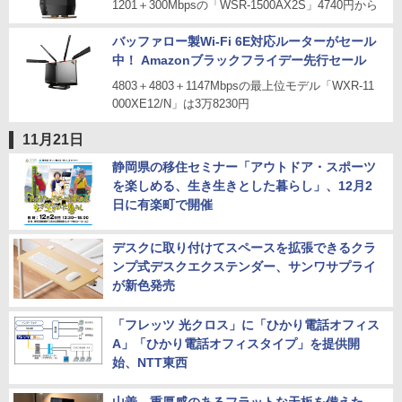
1201＋300Mbpsの「WSR-1500AX2S」4740円から
バッファロー製Wi-Fi 6E対応ルーターがセール
中！ Amazonブラックフライデー先行セール
4803＋4803＋1147Mbpsの最上位モデル「WXR-11
000XE12/N」は3万8230円
11月21日
静岡県の移住セミナー「アウトドア・スポーツ
を楽しめる、生き生きとした暮らし」、12月2
日に有楽町で開催
デスクに取り付けてスペースを拡張できるクラ
ンプ式デスクエクステンダー、サンワサプライ
が新色発売
「フレッツ 光クロス」に「ひかり電話オフィス
A」「ひかり電話オフィスタイプ」を提供開
始、NTT東西