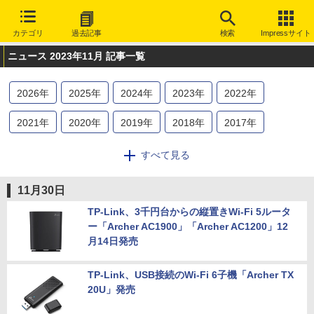
カテゴリ
過去記事
検索
Impressサイト
ニュース 2023年11月 記事一覧
2026
年
2025
年
2024
年
2023
年
2022
年
2021
年
2020
年
2019
年
2018
年
2017
年
2016
年
2015
年
2014
年
2013
年
2012
年
すべて見る
2011
年
2010
年
2009
年
2008
年
2007
年
11月30日
2006
年
2005
年
2004
年
2003
年
TP-Link、3千円台からの縦置きWi-Fi 5ルータ
ー「Archer AC1900」「Archer AC1200」12
月14日発売
TP-Link、USB接続のWi-Fi 6子機「Archer TX
20U」発売