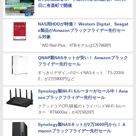
日に有楽町で開催
NAS用HDDが特価！ Western Digital、Seagat
e製品がAmazonブラックフライデー先行セー
ル対象
「WD Red Plus」4TBモデルは1万7968円
QNAP製NASキットが安い！ Amazonブラック
フライデー先行セール
すっきりデザインの2ベイNASキット「TS-233/A
Z」が2万5900円など
Synology製Wi-Fi 6ルーターがセール中！Ama
zonブラックフライデー先行セール
クアッドコアCPU搭載のトライバンドWi-Fi 6ルー
ター「RT6600ax」が4万5820円
Synology製NASキットが2万3600円から！ A
mazonブラックフライデー先行セール