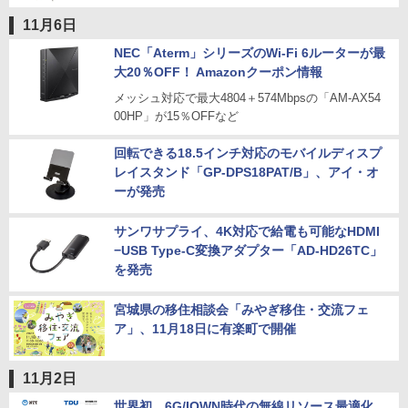
11月6日
NEC「Aterm」シリーズのWi-Fi 6ルーターが最
大20％OFF！ Amazonクーポン情報
メッシュ対応で最大4804＋574Mbpsの「AM-AX54
00HP」が15％OFFなど
回転できる18.5インチ対応のモバイルディスプ
レイスタンド「GP-DPS18PAT/B」、アイ・オ
ーが発売
サンワサプライ、4K対応で給電も可能なHDMI
−USB Type-C変換アダプター「AD-HD26TC」
を発売
宮城県の移住相談会「みやぎ移住・交流フェ
ア」、11月18日に有楽町で開催
11月2日
世界初、6G/IOWN時代の無線リソース最適化