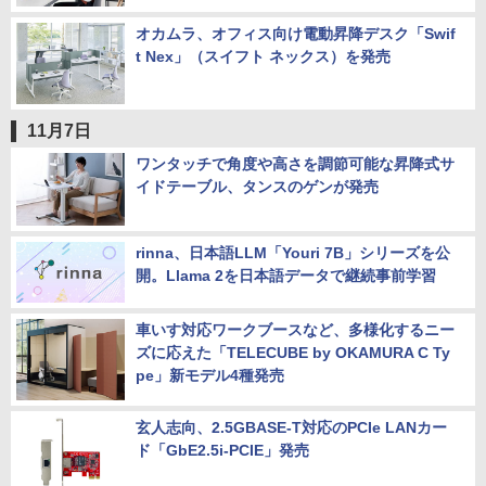
オカムラ、オフィス向け電動昇降デスク「Swif
t Nex」（スイフト ネックス）を発売
11月7日
ワンタッチで角度や高さを調節可能な昇降式サ
イドテーブル、タンスのゲンが発売
rinna、日本語LLM「Youri 7B」シリーズを公
開。Llama 2を日本語データで継続事前学習
車いす対応ワークブースなど、多様化するニー
ズに応えた「TELECUBE by OKAMURA C Ty
pe」新モデル4種発売
玄人志向、2.5GBASE-T対応のPCIe LANカー
ド「GbE2.5i-PCIE」発売