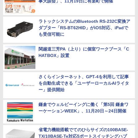
事大談会」、11月19日に有楽町で開催
ラトックシステムのBluetooth RS-232C変換ア
ダプター「RS-BT62HID」がiOS対応、iPadで
も受信可能に
関越道三芳PA（上り）に個室ワークブース「C
HATBOX」設置
さくらインターネット、GPT-4を利用して記事
を自動生成できる「ユーザーローカルAIライタ
ー」提供開始
鎌倉でウェルビーイングに働く「第5回 鎌倉ワ
ーケーションWEEK」、11月20日～24日開催
省電力機能搭載でてのひらサイズの100BASE-
TX/10BASE-Te対応5ポートスイッチングハブ