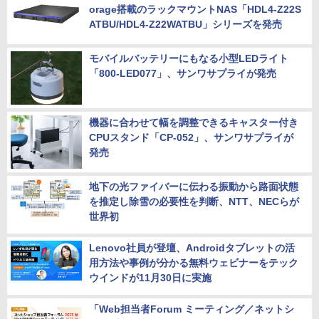
orage搭載のラックマウントNAS「HDL4-Z22S
ATBU/HDL4-Z22WATBU」シリーズを発売
モバイルバッテリーにもなる小型LEDライト
「800-LED077」、サンワサプライが発売
機器に合わせて幅を調整できるキャスター付き
CPUスタンド「CP-052」、サンワサプライが
発売
地下の光ファイバーに伝わる振動から路面状態
を推定し除雪の必要性を判断、NTT、NECらが
世界初
Lenovo社員が登壇、Androidタブレットの活
用方法や事例が分かる無料ウェビナーをテック
ウインドが11月30日に実施
「Web担当者Forum ミーティング／ネットシ