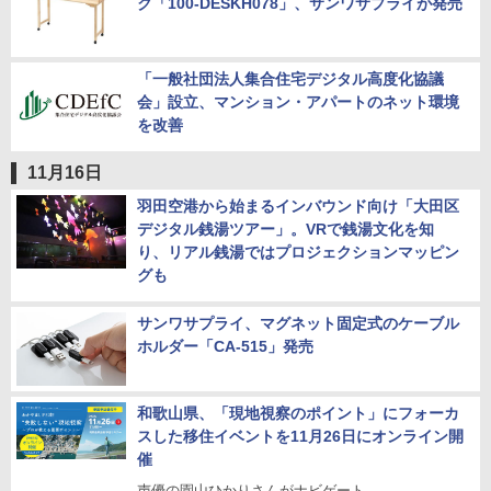
ク「100-DESKH078」、サンワサプライが発売
「一般社団法人集合住宅デジタル高度化協議
会」設立、マンション・アパートのネット環境
を改善
11月16日
羽田空港から始まるインバウンド向け「大田区
デジタル銭湯ツアー」。VRで銭湯文化を知
り、リアル銭湯ではプロジェクションマッピン
グも
サンワサプライ、マグネット固定式のケーブル
ホルダー「CA-515」発売
和歌山県、「現地視察のポイント」にフォーカ
スした移住イベントを11月26日にオンライン開
催
声優の園山ひかりさんがナビゲート