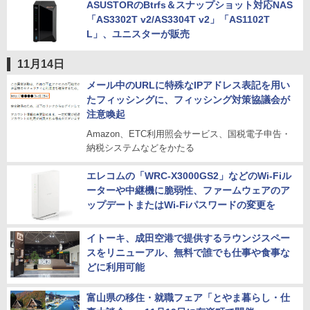
ASUSTORのBtrfs＆スナップショット対応NAS
「AS3302T v2/AS3304T v2」「AS1102T
L」、ユニスターが販売
11月14日
メール中のURLに特殊なIPアドレス表記を用い
たフィッシングに、フィッシング対策協議会が
注意喚起
Amazon、ETC利用照会サービス、国税電子申告・
納税システムなどをかたる
エレコムの「WRC-X3000GS2」などのWi-Fiル
ーターや中継機に脆弱性、ファームウェアのア
ップデートまたはWi-Fiパスワードの変更を
イトーキ、成田空港で提供するラウンジスペー
スをリニューアル、無料で誰でも仕事や食事な
どに利用可能
富山県の移住・就職フェア「とやま暮らし・仕