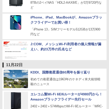
8TBの2ベイNAS「HDL2-AAX8/E」が3万9720円な
ど
iPhone、iPad、MacBookが、Amazonブラッ
クフライデーでお買い得！
「iPhone 13」SIMフリーモデル512GBが13万900
円など
J:COM、メッシュWi-Fi利用者の個人情報が漏
えい、約23万件の氏名など
11月22日
KDDI、国際衛星通信60周年を振り返り
初めての衛星通信は1963年のケネディ米大統領暗
殺のニュース
エレコム製Wi-Fi 6E/6ルーターが4980円から！
Amazonブラックフライデー先行セール
2402＋2402＋574MbpsのWi-Fi 6Eルーター「WRC-