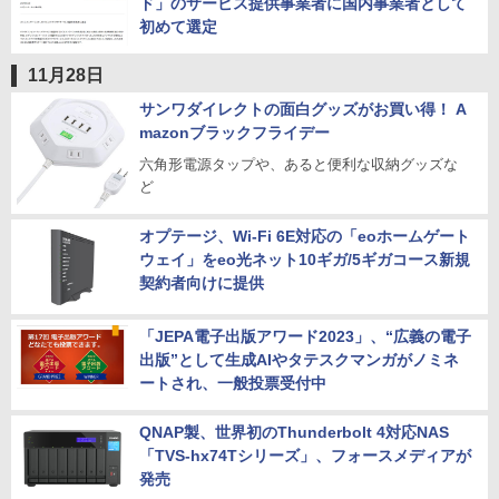
ド」のサービス提供事業者に国内事業者として
初めて選定
11月28日
サンワダイレクトの面白グッズがお買い得！ A
mazonブラックフライデー
六角形電源タップや、あると便利な収納グッズな
ど
オプテージ、Wi-Fi 6E対応の「eoホームゲート
ウェイ」をeo光ネット10ギガ/5ギガコース新規
契約者向けに提供
「JEPA電子出版アワード2023」、“広義の電子
出版”として生成AIやタテスクマンガがノミネ
ートされ、一般投票受付中
QNAP製、世界初のThunderbolt 4対応NAS
「TVS-hx74Tシリーズ」、フォースメディアが
発売