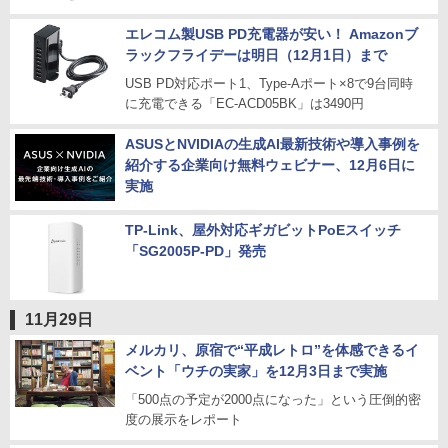
エレコム製USB PD充電器が安い！ Amazonブ
ラックフライデーは明日（12月1日）まで
USB PD対応ポート1、Type-Aポート×8で9台同時
に充電できる「EC-ACD05BK」は3490円
ASUSとNVIDIAの生成AI最新技術や導入事例を
紹介する企業向け無料ウェビナー、12月6日に
実施
TP-Link、屋外対応ギガビットPoEスイッチ
「SG2005P-PD」発売
11月29日
メルカリ、原宿で“平成レトロ”を体感できるイ
ベント「ウチの実家」を12月3日まで実施
「500点の予定が2000点になった」という圧倒的密
度の展示をレポート