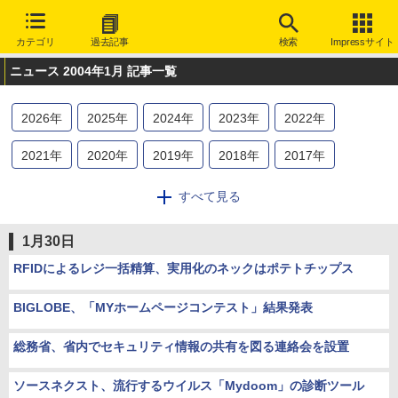
カテゴリ
過去記事
検索
Impressサイト
ニュース 2004年1月 記事一覧
2026
年
2025
年
2024
年
2023
年
2022
年
2021
年
2020
年
2019
年
2018
年
2017
年
2016
年
2015
年
2014
年
2013
年
2012
年
すべて見る
2011
年
2010
年
2009
年
2008
年
2007
年
1月30日
2006
年
2005
年
2004
年
2003
年
RFIDによるレジ一括精算、実用化のネックはポテトチップス
BIGLOBE、「MYホームページコンテスト」結果発表
総務省、省内でセキュリティ情報の共有を図る連絡会を設置
ソースネクスト、流行するウイルス「Mydoom」の診断ツール