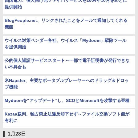
四国電力、個人向け光ファイバサービスを2004年10月をめどに
提供開始
BlogPeople.net、リンクされたことをメールで通知してくれる
機能
ウイルス対策ベンダー各社、ウイルス「Mydoom」駆除ツール
を提供開始
公的個人認証サービススタート～一部で電子証明書が発行できな
い不具合も
米Napster、主要なポータブルプレーヤーへのドラッグ＆ドロッ
プ機能
Mydoomを“アップデート”し、SCOとMicrosoftを攻撃する亜種
Kazaa裁判、独占禁止法違反却下せず～ファイル交換ソフト側が
有利に
1月28日