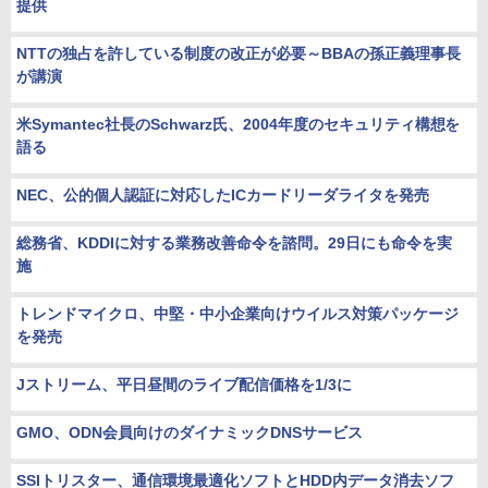
提供
NTTの独占を許している制度の改正が必要～BBAの孫正義理事長
が講演
米Symantec社長のSchwarz氏、2004年度のセキュリティ構想を
語る
NEC、公的個人認証に対応したICカードリーダライタを発売
総務省、KDDIに対する業務改善命令を諮問。29日にも命令を実
施
トレンドマイクロ、中堅・中小企業向けウイルス対策パッケージ
を発売
Jストリーム、平日昼間のライブ配信価格を1/3に
GMO、ODN会員向けのダイナミックDNSサービス
SSIトリスター、通信環境最適化ソフトとHDD内データ消去ソフ