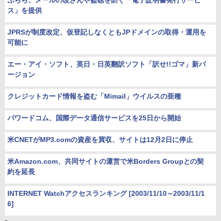
ぷらら、メールの改ざんや盗聴を防ぐ「電子証明書発行サービ
ス」を提供
JPRSが制度改定、仮登記しなくともJPドメインの取得・運用を
可能に
エー・アイ・ソフト、英日・日英翻訳ソフト「訳せ!!ゴマ」新バ
ージョン
クレジットカード情報を盗む「Mimail」ウイルスの亜種
パワードコム、国際データ通信サービスを25日から開始
米CNETがMP3.comの資産を買収、サイトは12月2日に停止
米Amazon.com、共同サイトの運営で米Borders Groupとの契
約を延長
INTERNET Watchアクセスランキング [2003/11/10～2003/11/1
6]