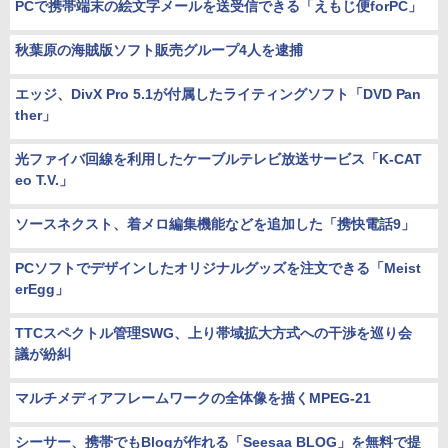
PCで携帯端末の絵文字メールを送受信できる「えもじ便forPC」
秋葉原の海賊版ソフト販売グループ4人を逮捕
エッジ、DivX Pro 5.1が付属したライティングソフト「DVD Pan
ther」
光ファイバ回線を利用したケーブルテレビ放送サービス「K-CAT
eo T.V.」
ソースネクスト、着メロ編集機能などを追加した「携快電話9」
PCソフトでデザインしたオリジナルグッズを注文できる「Meist
erEgg」
TTCスペクトル管理SWG、上り帯域拡大方式への干渉を巡り会
議が紛糾
マルチメディアフレームワークの全体像を描くMPEG-21
シーサー、携帯でもBlogが作れる「Seesaa BLOG」を無料で提