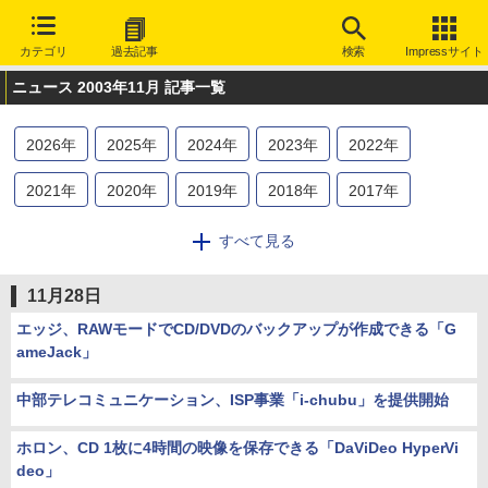
カテゴリ
過去記事
検索
Impressサイト
ニュース 2003年11月 記事一覧
2026
年
2025
年
2024
年
2023
年
2022
年
2021
年
2020
年
2019
年
2018
年
2017
年
2016
年
2015
年
2014
年
2013
年
2012
年
すべて見る
2011
年
2010
年
2009
年
2008
年
2007
年
11月28日
2006
年
2005
年
2004
年
2003
年
エッジ、RAWモードでCD/DVDのバックアップが作成できる「G
ameJack」
中部テレコミュニケーション、ISP事業「i-chubu」を提供開始
ホロン、CD 1枚に4時間の映像を保存できる「DaViDeo HyperVi
deo」