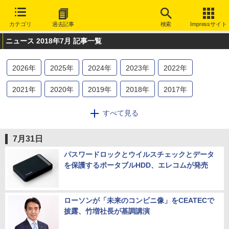
カテゴリ
過去記事
検索
Impressサイト
ニュース 2018年7月 記事一覧
2026
年
2025
年
2024
年
2023
年
2022
年
2021
年
2020
年
2019
年
2018
年
2017
年
2016
年
2015
年
2014
年
2013
年
2012
年
すべて見る
2011
年
2010
年
2009
年
2008
年
2007
年
7月31日
2006
年
2005
年
2004
年
2003
年
パスワードロックとウイルスチェックとデータ
を保護するポータブルHDD、エレコムが発売
ローソンが「未来のコンビニ像」をCEATECで
披露、竹増社長が基調講演