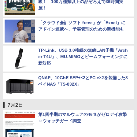
級！ 100万種類以上の品ぞろえで36時間実
施！
「クラウド会計ソフト freee」が「Excel」に
アドイン連携へ、予実管理のための新機能も
TP-Link、USB 3.0接続の無線LAN子機「Arch
er T4U」、MU-MIMOとビームフォーミングに
新対応
QNAP、10GbE SFP+×2とPCIe×2を装備した8
ベイNAS「TS-832X」
7月2日
第1四半期のマルウェアの46％がゼロデイ攻撃
～ウォッチガード調査