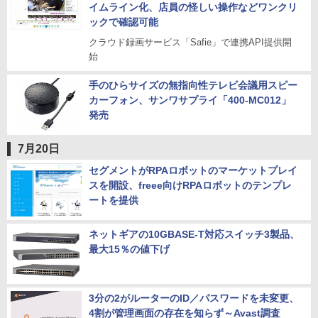
イムライン化、店員の怪しい操作などワンクリ
ックで確認可能
クラウド録画サービス「Safie」で連携API提供開
始
手のひらサイズの無指向性テレビ会議用スピー
カーフォン、サンワサプライ「400-MC012」
発売
7月20日
セグメントがRPAロボットのマーケットプレイ
スを開設、freee向けRPAロボットのテンプレ
ートを提供
ネットギアの10GBASE-T対応スイッチ3製品、
最大15％の値下げ
3分の2がルーターのID／パスワードを未変更、
4割が管理画面の存在を知らず～Avast調査