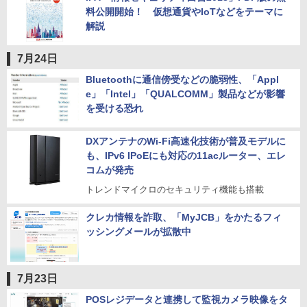
料公開開始！ 仮想通貨やIoTなどをテーマに
解説
7月24日
Bluetoothに通信傍受などの脆弱性、「Appl
e」「Intel」「QUALCOMM」製品などが影響
を受ける恐れ
DXアンテナのWi-Fi高速化技術が普及モデルに
も、IPv6 IPoEにも対応の11acルーター、エレ
コムが発売
トレンドマイクロのセキュリティ機能も搭載
クレカ情報を詐取、「MyJCB」をかたるフィ
ッシングメールが拡散中
7月23日
POSレジデータと連携して監視カメラ映像をタ