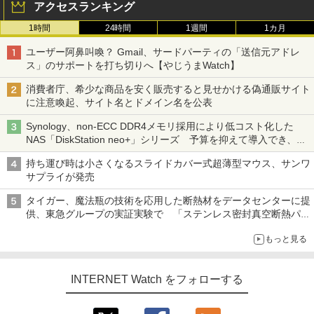
アクセスランキング
1時間
24時間
1週間
1カ月
ユーザー阿鼻叫喚？ Gmail、サードパーティの「送信元アドレ
ス」のサポートを打ち切りへ【やじうまWatch】
消費者庁、希少な商品を安く販売すると見せかける偽通販サイト
に注意喚起、サイト名とドメイン名を公表
Synology、non-ECC DDR4メモリ採用により低コスト化した
NAS「DiskStation neo+」シリーズ 予算を抑えて導入でき、
ECCメモリへのアップグレードも可能
持ち運び時は小さくなるスライドカバー式超薄型マウス、サンワ
サプライが発売
タイガー、魔法瓶の技術を応用した断熱材をデータセンターに提
供、東急グループの実証実験で 「ステンレス密封真空断熱パネ
ル TIVIP」
もっと見る
INTERNET Watch をフォローする