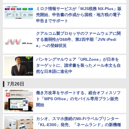
ミロク情報サービスが「MJS税務 NX-Plus」販
売開始、申告書の作成から国税・地方税の電子
申告までサポート
クアルコム製プロセッサのファームウェアに関
する脆弱性が268件、第2四半期「JVN iPedi
a」への登録状況
バンキングマルウェア「URLZone」が日本を
ターゲットに、請求書を装ったメール本文も自
然な日本語に進化中
7月26日
働き方改革をサポートする、総合オフィスソフ
ト「WPS Office」のモバイル専用プラン販売
開始
カシオ、スマホ接続のWi-Fiラベルプリンター
「KL-E300」発売、「ネームランド」の新機種