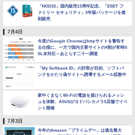
「NOD32」国内販売15周年記念、「ESET フ
ァミリー セキュリティ」3年版パッケージを復
刻販売
7月4日
今度のGoogle Chromeはhttpサイトを警告す
る仕様に、一方で国内主要サイトの4割が常時S
SL未対応～あとらす二十一調査
「My Softbank ID」の詐取が目的、ソフトバ
ンクをかたり偽サイトへ誘導するメール拡散中
家中くまなくWi-Fiの電波を届けられるメッシ
ュを体験、ASUSがヨドバシカメラ5店舗でイベ
ント開催
7月3日
今年のAmazon「プライムデー」は過去最大