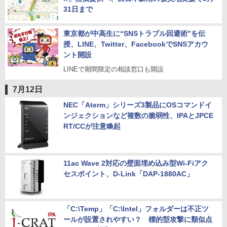
31日まで
東京都が中高生に“SNSトラブル回避術”を伝
授、LINE、Twitter、FacebookでSNSアカウ
ント開設
LINEで期間限定の相談窓口も開設
7月12日
NEC「Aterm」シリーズ3製品にOSコマンドイ
ンジェクションなど複数の脆弱性、IPAとJPCE
RT/CCが注意喚起
11ac Wave 2対応の壁面埋め込み型Wi-Fiアク
セスポイント、D-Link「DAP-1880AC」
「C:\Temp」「C:\Intel」フォルダーは不正ツ
ールが設置されやすい？ 標的型攻撃に類似点