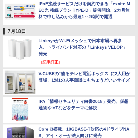
IPoE接続サービスだけを契約できる「excite M
EC光 接続プラン TYPE-D」提供開始、2カ月無
料で申し込みから最速1～2時間で開通
7月18日
LinksysがWi-Fiメッシュで日本市場へ再参
入、トライバンド対応の「Linksys VELOP」
発売
［記事訂正］
V-CUBEの“籠るテレビ電話ボックス”に2人用が
登場、1対1の人事面談にもちょうどいいサイズ
IPA「情報セキュリティ白書2018」発売、仮想
通貨やIoTなどをテーマに解説
Core i3搭載、10GBASE-T対応の4ドライブNA
S、アイ・オーが法人向けに発売