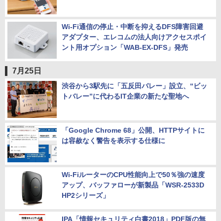
Wi-Fi通信の停止・中断を抑えるDFS障害回避
アダプター、エレコムの法人向けアクセスポイ
ント用オプション「WAB-EX-DFS」発売
7月25日
渋谷から3駅先に「五反田バレー」設立、“ビッ
トバレー”に代わるIT企業の新たな聖地へ
「Google Chrome 68」公開、HTTPサイトに
は容赦なく警告を表示する仕様に
Wi-FiルーターのCPU性能向上で50％強の速度
アップ、バッファローが新製品「WSR-2533D
HP2シリーズ」
IPA「情報セキュリティ白書2018」PDF版の無