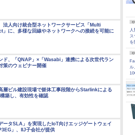
や
、法人向け統合型ネットワークサービス「Multi
人
onnect」に、多様な回線やネットワークへの接続を可能に
ス
を
や
ド、「QNAP」×「Wasabi」連携による次世代ラン
F
対策のウェビナー開催
ル
1
価
層ビル建設現場で躯体工事段階からStarlinkによる
境を構築し、有効性を確認
データSLA」を実現したIoT向けエッジゲートウェイ
3EG」、IIJ子会社が提供