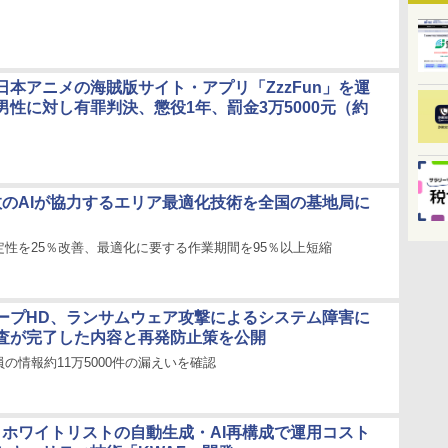
日本アニメの海賊版サイト・アプリ「ZzzFun」を運
男性に対し有罪判決、懲役1年、罰金3万5000元（約
複数のAIが協力するエリア最適化技術を全国の基地局に
定性を25％改善、最適化に要する作業期間を95％以上短縮
ープHD、ランサムウェア攻撃によるシステム障害に
査が完了した内容と再発防止策を公開
の情報約11万5000件の漏えいを確認
研、ホワイトリストの自動生成・AI再構成で運用コスト