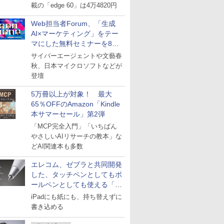
載の「edge 60」は4万4820円
Web担当者Forum、「生成
AI×マーケティング」をテー
マにした無料セミナーを8月
27日にオンライン開催
サイバーエージェントや文藝春
秋、日本マイクロソフトなどが
登壇
5万冊以上が対象！ 最大
65％OFFのAmazon「Kindle
本サマーセール」第2弾
「MCP完全入門」「いちばん
やさしいAIリサーチの教本」な
どAI関連本も多数
エレコム、ゼブラと共同開発
した、タッチペンとしてもボ
ールペンとしても使える「ス
タイラスツーウェイ」発売
iPadにも紙にも、持ち替えずに
書き込める