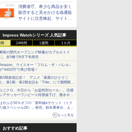
消費者庁、希少な商品を安く
販売すると見せかける偽通販
サイトに注意喚起、サイト名
とドメイン名を公表
Impress Watchシリーズ 人気記事
時間
24時間
1週間
1カ月
東映の歴代オープニング映像がカプセルトイ
に。全5種で8月下旬発売
Amazon、ウイスキー「フロム・ザ・バレル」
が“4402円”で再び登場！
第3期放送記念！ アニメ「薬屋のひとりご
と」第1期・第2期全話を「TVer」にて期間限定
で順次無料配信開始
ユニクロ、今日から「お盆特別セール」。涼感
シアサッカーワンピース待望値下げ、撥水ギア
ショーツは1990円に
はやぶさ50％オフの「新幹線eチケット（トク
だ値スペシャル28）」発売。秋冬乗車分、えき
ねっと限定
もっと見る
おすすめ記事