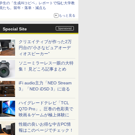
学生の「生成AIコピペ」レポートで悩む大学教
員たち。留年・落単・減点も
もっと見る
Special Site
クリエイティブが作った2万
円台の“小さなピュアオーデ
ィオスピーカー”
ソニーミラーレス一眼の大特
集！ 見どころ記事まとめ
iFi audio主力「NEO Stream
3」「NEO iDSD 3」に迫る
ハイグレードテレビ「TCL
Q7D Pro」。圧巻の色彩美で
映画＆ゲームが極上体験に
性能の良いお得な中古PC情
報はこのページでチェック！