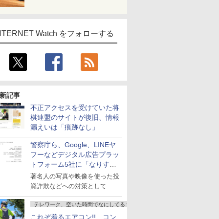
NTERNET Watch をフォローする
新記事
不正アクセスを受けていた将
棋連盟のサイトが復旧、情報
漏えいは「痕跡なし」
警察庁ら、Google、LINEヤ
フーなどデジタル広告プラッ
トフォーム5社に「なりすま
し詐欺広告」対策強化を要請
著名人の写真や映像を使った投
資詐欺などへの対策として
テレワーク、空いた時間でなにしてる？
これぞ着るエアコン!! コン