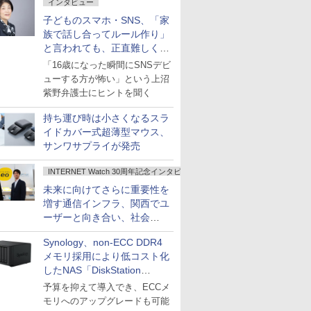
インタビュー
子どものスマホ・SNS、「家
族で話し合ってルール作り」
と言われても、正直難しくな
いですか？
「16歳になった瞬間にSNSデビ
ューする方が怖い」という上沼
紫野弁護士にヒントを聞く
持ち運び時は小さくなるスラ
イドカバー式超薄型マウス、
サンワサプライが発売
INTERNET Watch 30周年記念インタビュー
未来に向けてさらに重要性を
増す通信インフラ、関西でユ
ーザーと向き合い、社会
の“あたらしい”を起動し続け
Synology、non-ECC DDR4
る～オプテージ
メモリ採用により低コスト化
したNAS「DiskStation
neo+」シリーズ
予算を抑えて導入でき、ECCメ
モリへのアップグレードも可能