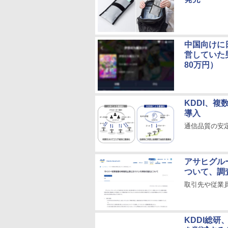
中国向けに
営していた
80万円）
KDDI、
導入
通信品質の安
アサヒグル
ついて、調
取引先や従業員
KDDI総