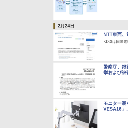
2月24日
NTT東西
KDDIは国際
警察庁、銀
挙および被
モニター裏
VESA16