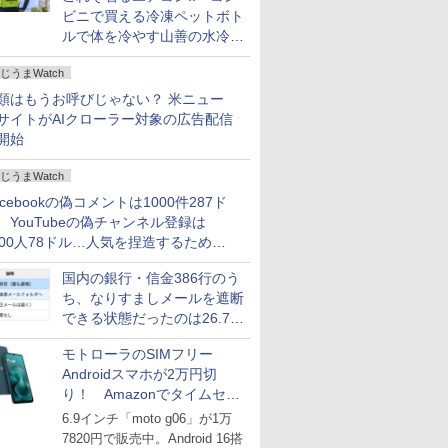
ビニで買える冷凍ペットボト
ルで体を冷やす山善の水冷ベ
ストがロードバイクにちょう
じうまWatch
どいい【ぼっち・ざ・ろー
ど！その14】
類はもうお呼びじゃない？ 米ニュー
サイトがAIクローラー対象の広告配信
開始
じうまWatch
acebookの偽コメントは1000件287ド
、YouTubeの偽チャンネル登録は
000人78ドル…人気を捏造するための
格リストが公開中
国内の銀行・信金386行のう
ち、なりすましメールを遮断
できる状態だったのは26.7％
にとどまる～GMOブランド
モトローラのSIMフリー
セキュリティ調査
Androidスマホが2万円切
り！ Amazonでタイムセー
ル
6.9インチ「moto g06」が1万
7820円で販売中。Android 16搭