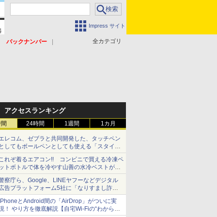
Impress サイト
全カテゴリ
バックナンバー
アクセスランキング
時間
24時間
1週間
1カ月
エレコム、ゼブラと共同開発した、タッチペン
としてもボールペンとしても使える「スタイラ
スツーウェイ」発売 iPadにも紙にも、持ち替
これぞ着るエアコン!! コンビニで買える冷凍ペ
えずに書き込める
ットボトルで体を冷やす山善の水冷ベストがロ
ードバイクにちょうどいい【ぼっち・ざ・ろー
警察庁ら、Google、LINEヤフーなどデジタル
ど！その14】【空いた時間でなにしてる？】
広告プラットフォーム5社に「なりすまし詐欺
広告」対策強化を要請 著名人の写真や映像を
iPhoneとAndroid間の「AirDrop」がついに実
使った投資詐欺などへの対策として
現！ やり方を徹底解説【自宅Wi-Fiの“わからな
い”をスッキリ！】