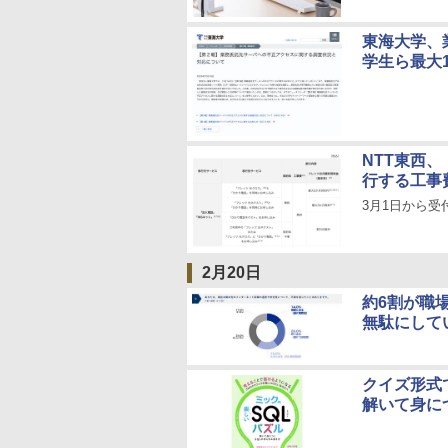
東海大学、
学生ら最大
NTT東西
行する工事
3月1日から受
2月20日
約6割が職
無駄にして
クイズ形式
解いて身に