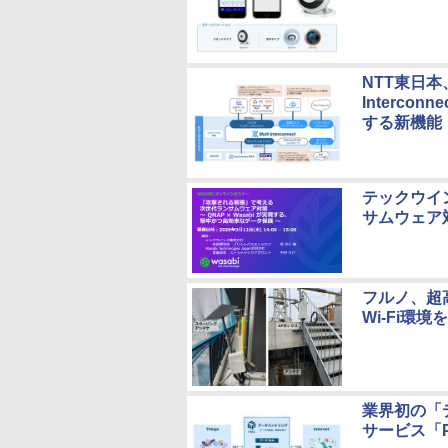
NTT東日本
Interc
する新機能
テックウイン
サムウェア
フルノ、超高
Wi-Fi環
業界初の「
サービス「P