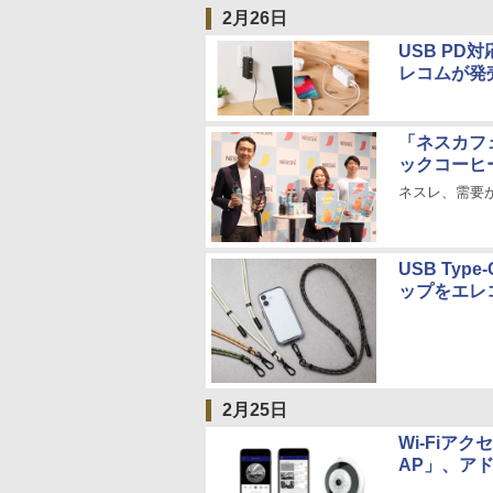
2月26日
USB P
レコムが発
「ネスカフ
ックコーヒ
ネスレ、需要
USB Ty
ップをエレ
2月25日
Wi-Fiア
AP」、ア