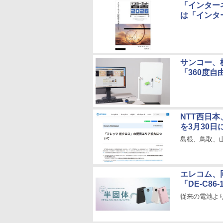
「インター
は「インタ
サンコー、
「360度
NTT西日
を3月30日
島根、鳥取、
エレコム、
「DE-C86
従来の電池よ