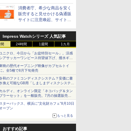
消費者庁、希少な商品を安く
販売すると見せかける偽通販
サイトに注意喚起、サイト名
とドメイン名を公表
Impress Watchシリーズ 人気記事
時間
24時間
1週間
1カ月
ユニクロ、今日から「お盆特別セール」。涼感
シアサッカーワンピース待望値下げ、撥水ギア
ショーツは1990円に
東映の歴代オープニング映像がカプセルトイ
に。全5種で8月下旬発売
令和のファミコンディスクシステム？安価に書
き換え可能なGB用「しましまディスクシステ
ム」
カルディ、オンライン限定「ネコバッグ＆タン
ブラーセット」を一般販売。7月の抽選販売の
当選無効分
スターバックス、横浜に“文化財カフェ”8月10日
オープン
もっと見る
おすすめ記事