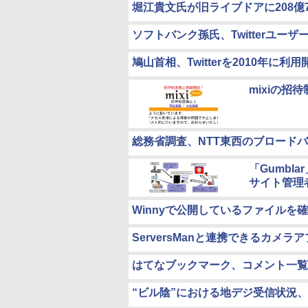
堀江貴文氏が旧ライブドアに208億
ソフトバンク孫氏、Twitterユーザ
鳩山首相、Twitterを2010年に利用
mixiの
総務省調査、NTT東西のブロードバ
「Gumbl
サイト管理
Winnyで公開しているファイルを確認
ServersManと連携できるカメ
はてなブックマーク、コメント一覧
“ビル陰”における地デジ受信状況、