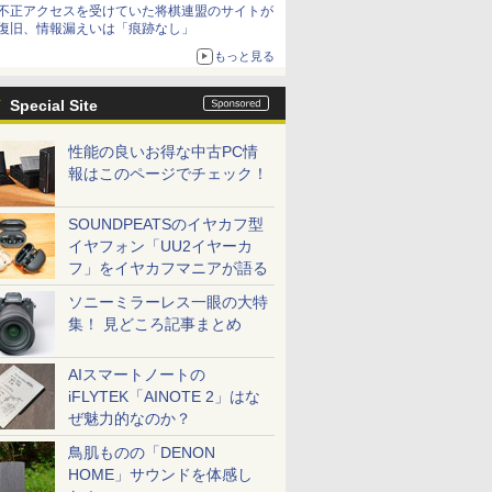
不正アクセスを受けていた将棋連盟のサイトが
復旧、情報漏えいは「痕跡なし」
もっと見る
Special Site
性能の良いお得な中古PC情
報はこのページでチェック！
SOUNDPEATSのイヤカフ型
イヤフォン「UU2イヤーカ
フ」をイヤカフマニアが語る
ソニーミラーレス一眼の大特
集！ 見どころ記事まとめ
AIスマートノートの
iFLYTEK「AINOTE 2」はな
ぜ魅力的なのか？
鳥肌ものの「DENON
HOME」サウンドを体感し