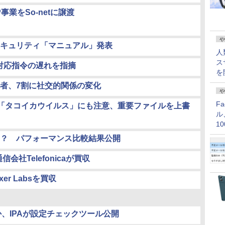
P事業をSo-netに譲渡
や
キュリティ「マニュアル」発表
人
ス
対応指令の遅れを指摘
を
者、7割に社交的関係の変化
や
F
「タコイカウイルス」にも注意、重要ファイルを上書
ル
1
価
？ パフォーマンス比較結果公開
会社Telefonicaが買収
xer Labsを買収
、IPAが設定チェックツール公開