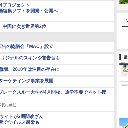
LANプロジェクト
画編集ソフトを開発・公開へ
I
、中国に次ぎ世界第2位
広告の協議会「MAC」設立
最
、オリジナルのスキンや警告音も
も急増、2010年は注目の存在に
アターゲティング事業を展開
ブレークスルー大学が4月開校、通学不要でネット授
学長に就任
のサイトが2週間改ざん
索でウイルス感染も