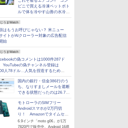
これぞ着るエアコン!! コン
ビニで買える冷凍ペットボト
ルで体を冷やす山善の水冷ベ
ストがロードバイクにちょう
じうまWatch
どいい【ぼっち・ざ・ろー
ど！その14】
類はもうお呼びじゃない？ 米ニュー
サイトがAIクローラー対象の広告配信
開始
じうまWatch
acebookの偽コメントは1000件287ド
、YouTubeの偽チャンネル登録は
000人78ドル…人気を捏造するための
格リストが公開中
国内の銀行・信金386行のう
ち、なりすましメールを遮断
できる状態だったのは26.7％
にとどまる～GMOブランド
モトローラのSIMフリー
セキュリティ調査
Androidスマホが2万円切
り！ Amazonでタイムセー
ル
6.9インチ「moto g06」が1万
7820円で販売中。Android 16搭