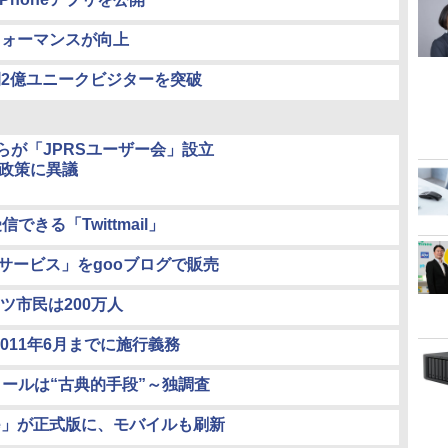
とパフォーマンスが向上
間2億ユニークビジターを突破
長らが「JPRSユーザー会」設立
の政策に異議
できる「Twittmail」
サービス」をgooブログで販売
ツ市民は200万人
011年6月までに施行義務
ールは“古典的手段”～独調査
e」が正式版に、モバイルも刷新