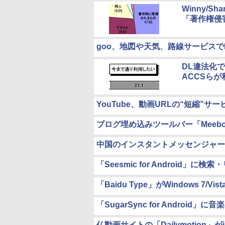
Winny/S
「著作権侵
goo、地図や天気、路線サービスで
DL違法化
ACCSら
YouTube、動画URLの“短縮”サービ
ブログ埋め込みツールバー「Meebo
中国のインスタントメッセンジャー事
「Seesmic for Android」
「Baidu Type」がWindows 7
「SugarSync for Androi
仏動画サイトの「Dailymotion」が