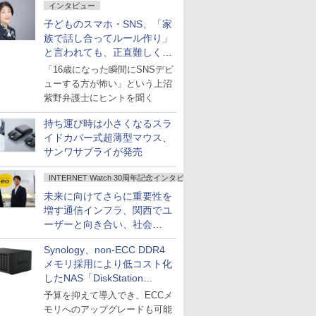
インタビュー
子どものスマホ・SNS、「家
族で話し合ってルール作り」
と言われても、正直難しくな
いですか？
「16歳になった瞬間にSNSデビ
ューする方が怖い」という上沼
紫野弁護士にヒントを聞く
持ち運び時は小さくなるスラ
イドカバー式超薄型マウス、
サンワサプライが発売
INTERNET Watch 30周年記念インタビュー
未来に向けてさらに重要性を
増す通信インフラ、関西でユ
ーザーと向き合い、社会
の“あたらしい”を起動し続け
Synology、non-ECC DDR4
る～オプテージ
メモリ採用により低コスト化
したNAS「DiskStation
neo+」シリーズ
予算を抑えて導入でき、ECCメ
モリへのアップグレードも可能