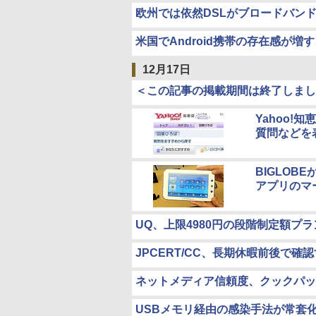
欧州では依然DSLがブロードバン
米国でAndroid携帯の存在感が増す
12月17日
＜この記事の掲載期間は終了しまし
Yahoo!
質問などを
BIGLOBE
アプリのマ
UQ、上限4980円の段階制定額プラン
JPCERT/CC、長期休暇前後で
ネットメディア信頼度、クックパッ
USBメモリ経由の感染手法が常套化