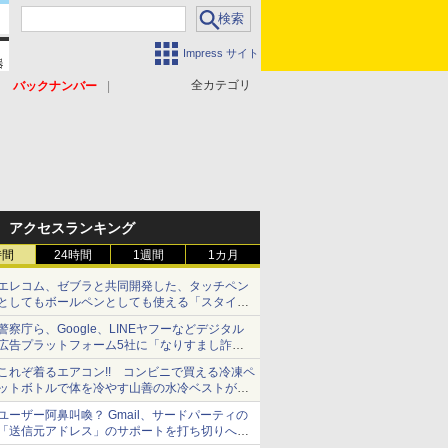
Impress サイト
全カテゴリ
バックナンバー
アクセスランキング
時間
24時間
1週間
1カ月
エレコム、ゼブラと共同開発した、タッチペン
としてもボールペンとしても使える「スタイラ
スツーウェイ」発売 iPadにも紙にも、持ち替
警察庁ら、Google、LINEヤフーなどデジタル
えずに書き込める
広告プラットフォーム5社に「なりすまし詐欺
広告」対策強化を要請 著名人の写真や映像を
これぞ着るエアコン!! コンビニで買える冷凍ペ
使った投資詐欺などへの対策として
ットボトルで体を冷やす山善の水冷ベストがロ
ードバイクにちょうどいい【ぼっち・ざ・ろー
ユーザー阿鼻叫喚？ Gmail、サードパーティの
ど！その14】【空いた時間でなにしてる？】
「送信元アドレス」のサポートを打ち切りへ
【やじうまWatch】