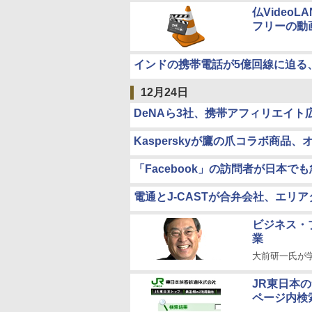
仏Video
フリーの動
インドの携帯電話が5億回線に迫る
12月24日
DeNAら3社、携帯アフィリエイト
Kasperskyが鷹の爪コラボ商品
「Facebook」の訪問者が日本で
電通とJ-CASTが合弁会社、エリ
ビジネス・
業
大前研一氏が
JR東日本
ページ内検