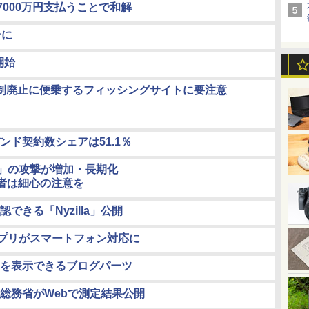
7000万円支払うことで和解
ーに
開始
招待制廃止に便乗するフィッシングサイトに要注意
ンド契約数シェアは51.1％
ar」の攻撃が増加・長期化
者は細心の注意を
できる「Nyzilla」公開
ラアプリがスマートフォン対応に
を表示できるブログパーツ
総務省がWebで測定結果公開