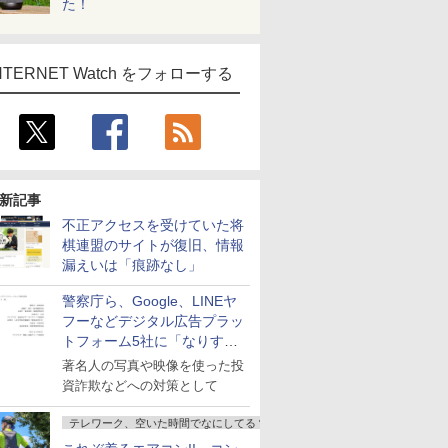
た！
NTERNET Watch をフォローする
新記事
不正アクセスを受けていた将
棋連盟のサイトが復旧、情報
漏えいは「痕跡なし」
警察庁ら、Google、LINEヤ
フーなどデジタル広告プラッ
トフォーム5社に「なりすま
し詐欺広告」対策強化を要請
著名人の写真や映像を使った投
資詐欺などへの対策として
テレワーク、空いた時間でなにしてる？