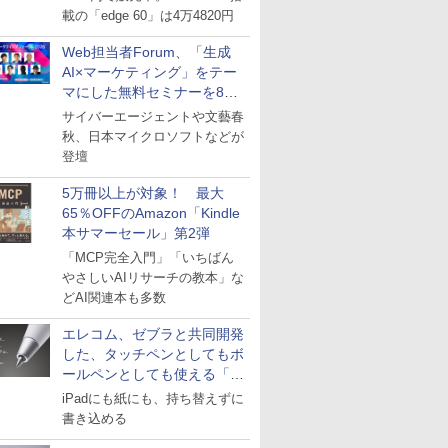
載の「edge 60」は4万4820円
Web担当者Forum、「生成
AI×マーケティング」をテー
マにした無料セミナーを8月
27日にオンライン開催
サイバーエージェントや文藝春
秋、日本マイクロソフトなどが
登壇
5万冊以上が対象！ 最大
65％OFFのAmazon「Kindle
本サマーセール」第2弾
「MCP完全入門」「いちばん
やさしいAIリサーチの教本」な
どAI関連本も多数
エレコム、ゼブラと共同開発
した、タッチペンとしてもボ
ールペンとしても使える「ス
タイラスツーウェイ」発売
iPadにも紙にも、持ち替えずに
書き込める