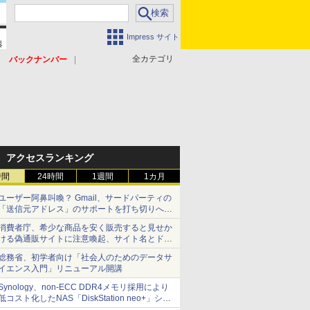
Impress サイト
全カテゴリ
バックナンバー
アクセスランキング
時間
24時間
1週間
1カ月
ユーザー阿鼻叫喚？ Gmail、サードパーティの
「送信元アドレス」のサポートを打ち切りへ
【やじうまWatch】
消費者庁、希少な商品を安く販売すると見せか
ける偽通販サイトに注意喚起、サイト名とドメ
イン名を公表
総務省、初学者向け「社会人のためのデータサ
イエンス入門」リニューアル開講
Synology、non-ECC DDR4メモリ採用により
低コスト化したNAS「DiskStation neo+」シリ
ーズ 予算を抑えて導入でき、ECCメモリへの