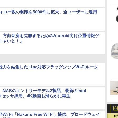
r、フォロー数の制限を5000件に拡大、全ユーザーに適用
、方向音痴を克服するためのAndroid向け位置情報ゲ
ニャいと！」
力を結集した11ac対応フラッグシップWi-Fiルータ
R、NASのエントリーモデル2製品、最新のIntel
nプロセッサ採用、4K動画も滑らかに再生
i-Fi「Nakano Free Wi-Fi」提供、ブロードウェイ
1