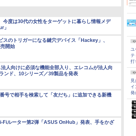
、今度は30代の女性をターゲットに暮らし情報メデ
ur」
ビスのトリガーになる鍵穴デバイス「Hackey」、
や
販売開始
ユ
テ
打
も法人向けに必須な機能全部入り、エレコムが法人向
や
ランド、10シリーズ／39製品を発表
見
イ
発
電話番号で相手を検索して「友だち」に追加できる新機
Wi-Fiルーター第2弾「ASUS OnHub」発表、手をかざ