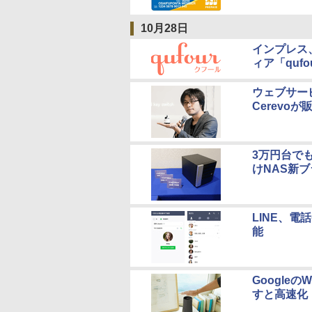
10月28日
インプレス
ィア「qufo
ウェブサー
Cerevoが
3万円台で
けNAS新ブ
LINE、
能
Googleの
すと高速化