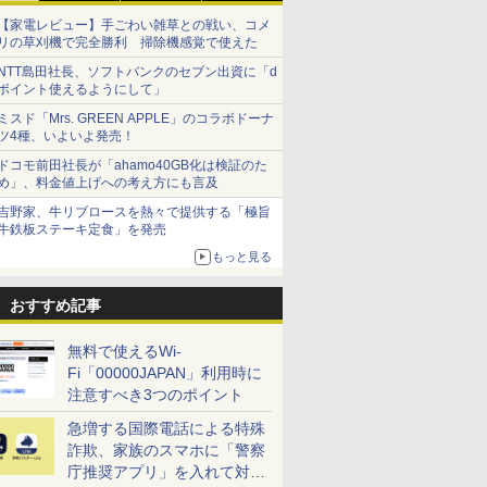
【家電レビュー】手ごわい雑草との戦い、コメ
リの草刈機で完全勝利 掃除機感覚で使えた
NTT島田社長、ソフトバンクのセブン出資に「d
ポイント使えるようにして」
ミスド「Mrs. GREEN APPLE」のコラボドーナ
ツ4種、いよいよ発売！
ドコモ前田社長が「ahamo40GB化は検証のた
め」、料金値上げへの考え方にも言及
吉野家、牛リブロースを熱々で提供する「極旨
牛鉄板ステーキ定食」を発売
もっと見る
おすすめ記事
無料で使えるWi-
Fi「00000JAPAN」利用時に
注意すべき3つのポイント
急増する国際電話による特殊
詐欺、家族のスマホに「警察
庁推奨アプリ」を入れて対策