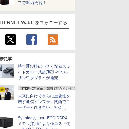
フで30万円台！
NTERNET Watch をフォローする
新記事
持ち運び時は小さくなるスラ
イドカバー式超薄型マウス、
サンワサプライが発売
INTERNET Watch 30周年記念インタビュー
未来に向けてさらに重要性を
増す通信インフラ、関西でユ
ーザーと向き合い、社会
の“あたらしい”を起動し続け
Synology、non-ECC DDR4
る～オプテージ
メモリ採用により低コスト化