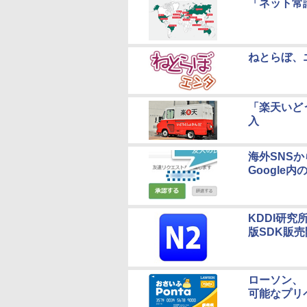
「ネット常
ねとらぼ、
「楽天いどう
入
海外SNS
Google
KDDI研究
版SDK販
ローソン、
可能なプリ