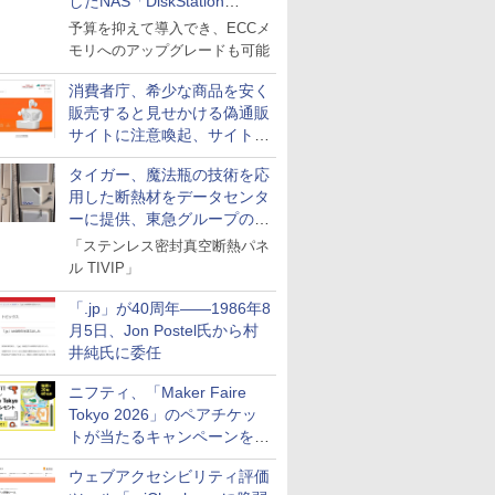
したNAS「DiskStation
neo+」シリーズ
予算を抑えて導入でき、ECCメ
モリへのアップグレードも可能
消費者庁、希少な商品を安く
販売すると見せかける偽通販
サイトに注意喚起、サイト名
とドメイン名を公表
タイガー、魔法瓶の技術を応
用した断熱材をデータセンタ
ーに提供、東急グループの実
証実験で
「ステンレス密封真空断熱パネ
ル TIVIP」
「.jp」が40周年――1986年8
月5日、Jon Postel氏から村
井純氏に委任
ニフティ、「Maker Faire
Tokyo 2026」のペアチケッ
トが当たるキャンペーンをX
で実施。8月16日まで
ウェブアクセシビリティ評価