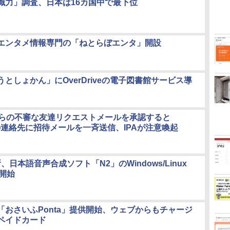
識力」調査、日本は16カ国中で最下位
エンタメ情報専門の「ねとらぼエンタ」開設
としょかん」にOverDriveの電子図書館サービス導
からの不審な友達リクエストメールを承認すると
内の連絡先に招待メールを一斉送信、IPAが注意喚起
所、日本語音声合成ソフト「N2」のWindows/Linux
売開始
「おさいふPonta」提供開始、ウェブからもチャージ
ペイドカード