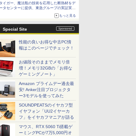
タイガー、魔法瓶の技術を応用した断熱材をデ
アップグレードも可能
ータセンターに提供、東急グループの実証実験
で 「ステンレス密封真空断熱パネル TIVIP」
もっと見る
Special Site
性能の良いお得な中古PC情
報はこのページでチェック！
お値段そのままでメモリ倍
増！メモリ32GBの「お得な
ゲーミングノート」
Amazon プライムデー過去最
安! Anker注目プロジェクタ
ー3モデルを使ってみた
SOUNDPEATSのイヤカフ型
イヤフォン「UU2イヤーカ
フ」をイヤカフマニアが語る
マウス、RTX 5060 Ti搭載ゲ
ーミングPCが7万5,000円オ