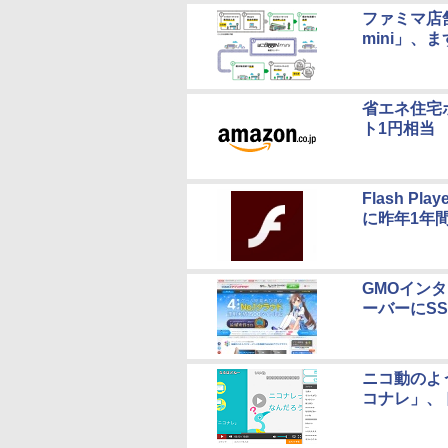
ファミマ店
mini」
省エネ住宅
ト1円相当
Flash 
に昨年1年間
GMOイン
ーバーにS
ニコ動のよ
コナレ」、