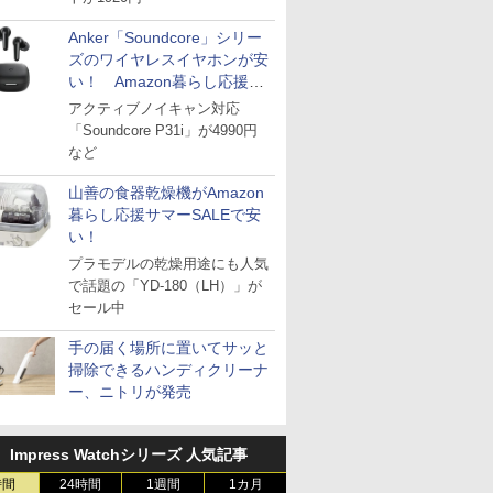
Anker「Soundcore」シリー
ズのワイヤレスイヤホンが安
い！ Amazon暮らし応援サ
マーSALE
アクティブノイキャン対応
「Soundcore P31i」が4990円
など
山善の食器乾燥機がAmazon
暮らし応援サマーSALEで安
い！
プラモデルの乾燥用途にも人気
で話題の「YD-180（LH）」が
セール中
手の届く場所に置いてサッと
掃除できるハンディクリーナ
ー、ニトリが発売
Impress Watchシリーズ 人気記事
時間
24時間
1週間
1カ月