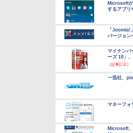
Micros
するアプリ
「Joom
バージョン
マイナンバ
ーズ 10
［記事訂正］
一迅社、pi
マネーフォ
Microsof