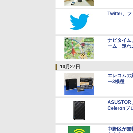
Twitte
ナビタイム
ーム「迷わ
10月27日
エレコムの総
ー3機種
ASUSTO
Celero
中野区が無料W