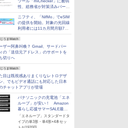
ツール「miChecker」に脆弱
性、総務省が対策済みバージ
ョンへの更新を呼び掛け
ニフティ、「NifMo」でeSIM
の提供を開始。対象の光回線
利用者には11カ月間月額770
円割引のキャンペーン
じうまWatch
ーザー阿鼻叫喚？ Gmail、サードパー
ィの「送信元アドレス」のサポートを
ち切りへ
じうまWatch
た目は既視感ありまくりなレトロデザ
ン、でもビデオ通話にも対応した日本
のチャットアプリが登場
パナソニックの充電池「エネ
ループ」が安い！ Amazon
暮らし応援サマーSALE最終
日
「エネループ」スタンダードタ
イプの単3形・単4形×4本セッ
トが1920円