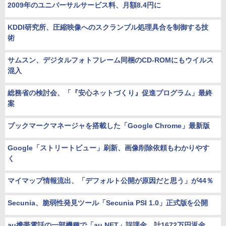
2009年のユニバーサルサービス料、月額8.4円に
KDDI研究所、圧縮映像へのスクランブル処理具合を制御する技
術
サムスン、デジタルフォトフレーム同梱のCD-ROMにもウイルス
混入
総務省の検討会、「『安心ネットづくり』促進プログラム」最終
案
ブックマークマネージャを搭載した「Google Chrome」最新版
Google「ストリートビュー」刷新、画像削除依頼もわかりやす
く
マイマップ情報流出、「デフォルト公開が原因だと思う」が44％
Secunia、脆弱性発見ツール「Secunia PSI 1.0」正式版を公開
au携帯電話の一部機種で「au.NET」誤課金、計1672万円返金