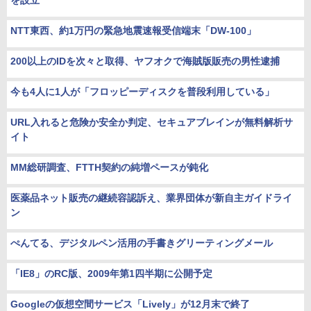
を設立
NTT東西、約1万円の緊急地震速報受信端末「DW-100」
200以上のIDを次々と取得、ヤフオクで海賊版販売の男性逮捕
今も4人に1人が「フロッピーディスクを普段利用している」
URL入れると危険か安全か判定、セキュアブレインが無料解析サ
イト
MM総研調査、FTTH契約の純増ペースが鈍化
医薬品ネット販売の継続容認訴え、業界団体が新自主ガイドライ
ン
ぺんてる、デジタルペン活用の手書きグリーティングメール
「IE8」のRC版、2009年第1四半期に公開予定
Googleの仮想空間サービス「Lively」が12月末で終了