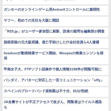
ガンホーのオンラインゲーム用ActiveXコントロールに脆弱性
ヤフー、初めての支社を大阪に開設
「R25.jp」がユーザー参加型に刷新、読者の疑問を編集部が調査
脱税容疑の元大阪府議、逃亡手助けしたIT会社役員ら4人逮捕
livedoorが動画検索サービス開始、Woopieの検索エンジンを採
用
甲南女子大、FTPソフト誤操作で個人情報3198件が閲覧可能に
バンダイ、アバターに対応した一言コミュニケーション「offy」
スペインのブロードバンド規制案は不十分、EUが拒絶
JA全農サイトが不正アクセスで改ざん、閲覧者はウイルス感染
も