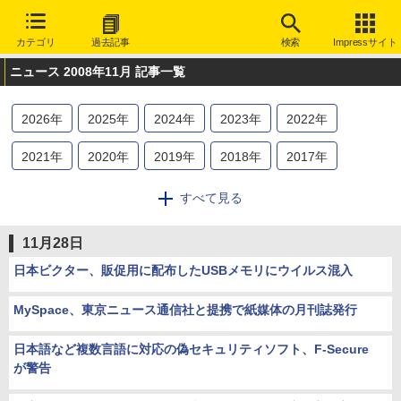
カテゴリ
過去記事
検索
Impressサイト
ニュース 2008年11月 記事一覧
2026
年
2025
年
2024
年
2023
年
2022
年
2021
年
2020
年
2019
年
2018
年
2017
年
2016
年
2015
年
2014
年
2013
年
2012
年
すべて見る
2011
年
2010
年
2009
年
2008
年
2007
年
11月28日
2006
年
2005
年
2004
年
2003
年
日本ビクター、販促用に配布したUSBメモリにウイルス混入
MySpace、東京ニュース通信社と提携で紙媒体の月刊誌発行
日本語など複数言語に対応の偽セキュリティソフト、F-Secure
が警告