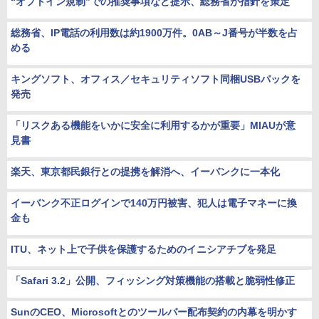
“オプトイン規制”での推奨事項など提示、総務省が指針を策定
総務省、IP電話の利用数は約1900万件。0AB～J番号が半数を占
める
キングソフト、オフィス／セキュリティソフト同梱USBパックを
発売
「リスクある機能をいかに安全に利用するかが重要」MIAUが意
見書
楽天、東京都民銀行との提携を解消へ、イーバンクに一本化
イーバンク不正ログインで140万円被害、犯人は電子マネーに換
金も
ITU、ネット上で子供を保護するためのイニシアチブを発足
「Safari 3.2」公開、フィッシング対策機能の搭載と脆弱性修正
SunのCEO、Microsoftとのツールバー配布契約の内幕を明かす