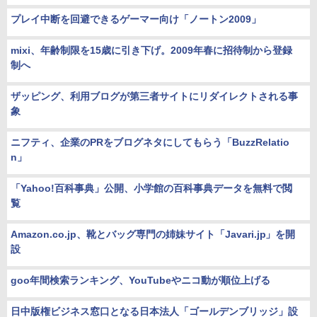
プレイ中断を回避できるゲーマー向け「ノートン2009」
mixi、年齢制限を15歳に引き下げ。2009年春に招待制から登録
制へ
ザッピング、利用ブログが第三者サイトにリダイレクトされる事
象
ニフティ、企業のPRをブログネタにしてもらう「BuzzRelatio
n」
「Yahoo!百科事典」公開、小学館の百科事典データを無料で閲
覧
Amazon.co.jp、靴とバッグ専門の姉妹サイト「Javari.jp」を開
設
goo年間検索ランキング、YouTubeやニコ動が順位上げる
日中版権ビジネス窓口となる日本法人「ゴールデンブリッジ」設