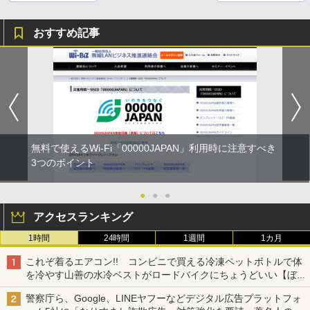
おすすめ記事
無料で使えるWi-Fi「00000JAPAN」利用時に注意すべき
3つのポイント
●
●
●
アクセスランキング
1時間
24時間
1週間
1カ月
これぞ着るエアコン!! コンビニで買える冷凍ペットボトルで体
を冷やす山善の水冷ベストがロードバイクにちょうどいい【ぼっ
ち・ざ・ろーど！その14】【空いた時間でなにしてる？】
警察庁ら、Google、LINEヤフーなどデジタル広告プラットフォ