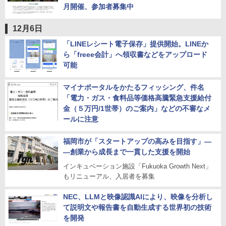
月開催、参加者募集中
12月6日
「LINEレシート電子保存」提供開始。LINEか
ら「freee会計」へ領収書などをアップロード
可能
マイナポータルをかたるフィッシング、件名
「電力・ガス・食料品等価格高騰緊急支援給付
金（５万円/1世帯）のご案内」などの不審なメ
ールに注意
福岡市が「スタートアップの高みを目指す」―
―創業から成長まで一貫した支援を開始
インキュベーション施設「Fukuoka Growth Next」
もリニューアル、入居者を募集
NEC、LLMと映像認識AIにより、映像を分析し
て説明文や報告書を自動生成する世界初の技術
を開発