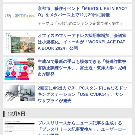
京都市、移住イベント「MEETS LIFE IN KYOT
O」をメタバース上で12月20日に開催
テーマは「京都市のコンテンツ企業で働く魅力」
オフィスのフリーアドレス採用率増加、会議室
は小規模化。イトーキが「WORKPLACE DAT
A BOOK 2024」公開
生成AIで最新の手口も模倣できる「特殊詐欺被
害防止訓練ツール」、富士通・東洋大学・尼崎
市が開発
2画面に4K出力でき、PCスタンドにもなるドッ
キングステーション「USB-CVDK14」、サン
ワサプライが発売
12月5日
プレスリリースからニュース記事を生成する
「プレスリリース記事変換AI」、ユーザーロー