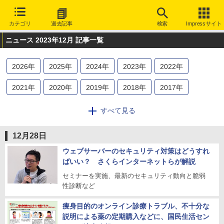
カテゴリ
過去記事
検索
Impressサイト
ニュース 2023年12月 記事一覧
2026
年
2025
年
2024
年
2023
年
2022
年
2021
年
2020
年
2019
年
2018
年
2017
年
2016
年
2015
年
2014
年
2013
年
2012
年
すべて見る
2011
年
2010
年
2009
年
2008
年
2007
年
12月28日
2006
年
2005
年
2004
年
2003
年
ウェブサーバーのセキュリティ対策はどうすれ
ばいい？ さくらインターネットらが解説
セミナーを実施、最新のセキュリティ動向と脆弱
性診断など
痩身目的のオンライン診療トラブル、不十分な
説明による薬の定期購入などに、国民生活セン