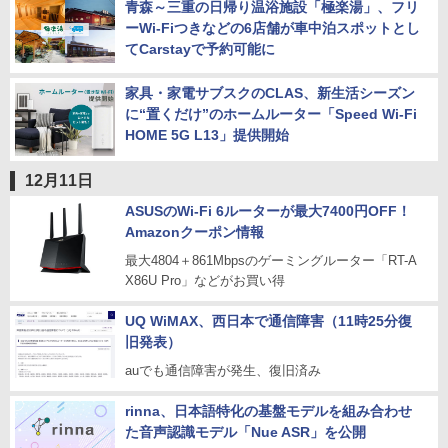
青森～三重の日帰り温浴施設「極楽湯」、フリ
ーWi-Fiつきなどの6店舗が車中泊スポットとし
てCarstayで予約可能に
家具・家電サブスクのCLAS、新生活シーズン
に“置くだけ”のホームルーター「Speed Wi-Fi
HOME 5G L13」提供開始
12月11日
ASUSのWi-Fi 6ルーターが最大7400円OFF！
Amazonクーポン情報
最大4804＋861Mbpsのゲーミングルーター「RT-A
X86U Pro」などがお買い得
UQ WiMAX、西日本で通信障害（11時25分復
旧発表）
auでも通信障害が発生、復旧済み
rinna、日本語特化の基盤モデルを組み合わせ
た音声認識モデル「Nue ASR」を公開