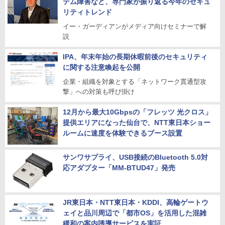
テム障害など、専門家が振り返る今年のセキュ
リティトレンド
イー・ガーディアンがメディア向けセミナーで解
説
IPA、年末年始の長期休暇前後のセキュリティ
に関する注意喚起を公開
企業・組織を対象とする「ネットワーク貫通型攻
撃」への対策も呼び掛け
12月から最大10Gbpsの「フレッツ 光クロス」
提供エリアになった仙台で、NTT東日本ショー
ルームに速度を体験できるブース設置
サンワサプライ、USB接続のBluetooth 5.0対
応アダプター「MM-BTUD47」発売
JR東日本・NTT東日本・KDDI、高輪ゲートウ
ェイと品川周辺で「都市OS」を活用した混雑
緩和の案内誘導サービスを実証