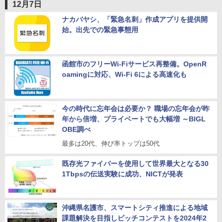
12月7日
ナカバヤシ、「緊急名刺」作成アプリを提供開
始。出先での緊急事態用
函館市のフリーWi-Fiサービス再整備。OpenR
oamingに対応、Wi-Fi 6による高速化も
今の時代に忘年会は必要か？ 職場の忘年会が昨
年から倍増、プライベートでも大幅増 ～BIGL
OBE調べ
最多は20代、伸び率トップは50代
既存光ファイバーを使用して世界最大となる30
1Tbpsの伝送実験に成功、NICTが発表
沖縄県名護市、スマートシティ推進による地域
課題解決を目指しピッチコンテストを2024年2