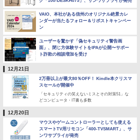
ク「100-DESKH075」、サンワサプライが発売
VAIO、本社がある信州のオリジナル絶景カレ
ンダーが当たるフォロー＆リポストキャンペー
ン
ユーザーを驚かす「偽セキュリティ警告画
面」、閉じ方体験サイトをIPAが公開〜サポー
ト詐欺の相談増加を受け
12月21日
2万冊以上が最大80％OFF！ Kindle本クリスマ
スセールが開催中
「セキュリティの笑えないミスとその対策51」な
どコンピュータ・IT書も多数
12月20日
マウスやゲームコントローラーとしても使える
スマートTV用リモコン「400-TVSMART」、サ
ンワサプライが発売