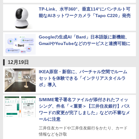
TP-Link、水平360°、垂直114°にパンチルト可
能なAIネットワークカメラ「Tapo C220」発売
Googleの生成AI「Bard」日本語版に新機能、
GmailやYouTubeなどのサービスと連携可能に
12月19日
IKEA原宿・新宿に、バーチャル空間でルーム
セットを体験できる「インテリアスタイルラ
ボ」導入
S/MIME電子署名ファイルが添付されたフィッ
シング、件名「＜重要＞【三井住友銀行】パス
ワードの変更が完了しました」などの不審なメ
ールに注意
三井住友カードや三井住友銀行をかたり、カード
情報などを詐取