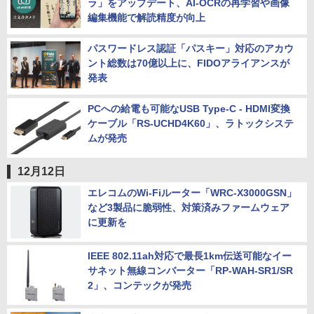
ラ」をアップデート、AI-OCRの再学習や画像
編集機能で解読精度が向上
パスワードレス認証「パスキー」対応のアカウ
ント総数は70億以上に、FIDOアライアンスが
発表
PCへの給電も可能なUSB Type-C - HDMI変換
ケーブル「RS-UCHD4K60」、ラトックシステ
ムが発売
12月12日
エレコムのWi-Fiルーター「WRC-X3000GSN」
など3製品に脆弱性、対策済みファームウェア
に更新を
IEEE 802.11ah対応で最長1km伝送可能なイー
サネット無線コンバーター「RP-WAH-SR1/SR
2」、コンテックが発売