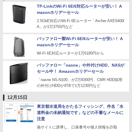
TP-LinkのWi-Fi 6E/6対応ルーターが安い！ A
mazonホリデーセール
2.5GbE対応のWi-Fi 6Eルーター「Archer AXE5400/
A」が1万3755円など
バッファロー製Wi-Fi 6E/6ルーターが安い！ A
mazonホリデーセール
Wi-Fi 6E対応ルーターが1万6180円から
バッファロー「nasne」や外付けHDD、NASが
セール中！ Amazonホリデーセール
「nasne NS-N100」が2万8300円、CMR HDD採用
の外付けHDDが4TBで1万1230円など
12月15日
東京都水道局をかたるフィッシング、件名「水
道料金の未納通知です」などの不審なメールに
注意
偽サイトに誘導し、口座番号や個人情報を詐取