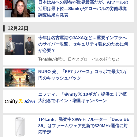
日本はAIへの期待が世界最高だが、AIツールの
活用は最下位―Slackがグローバルの労働環境
調査結果を発表
12月22日
今年は名古屋港やJAXAなど…重要インフラへ
のサイバー攻撃、セキュリティ強化のために何
が必要？
Tenableが解説、日本とグローバルの傾向など
NURO 光、「FF7リバース」コラボで最大1万
円のキャッシュバック
ニフティ、「＠nifty光 10ギガ」提供エリア拡
大記念でポイント増量キャンペーン
TP-Link、発売中のWi-Fi 7ルーター「Deco BE
85」はファームウェア更新で320MHz通信に対
応予定