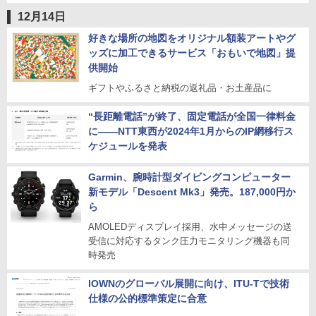
12月14日
好きな場所の地図をオリジナル額装アートやグ
ッズに加工できるサービス「おもいで地図」提
供開始
ギフトやふるさと納税の返礼品・お土産品に
“長距離電話”が終了、固定電話が全国一律料金
に――NTT東西が2024年1月からのIP網移行ス
ケジュールを発表
Garmin、腕時計型ダイビングコンピューター
新モデル「Descent Mk3」発売。187,000円か
ら
AMOLEDディスプレイ採用、水中メッセージの送
受信に対応するタンク圧力モニタリング機器も同
時発売
IOWNのグローバル展開に向け、ITU-Tで技術
仕様の公的標準策定に合意