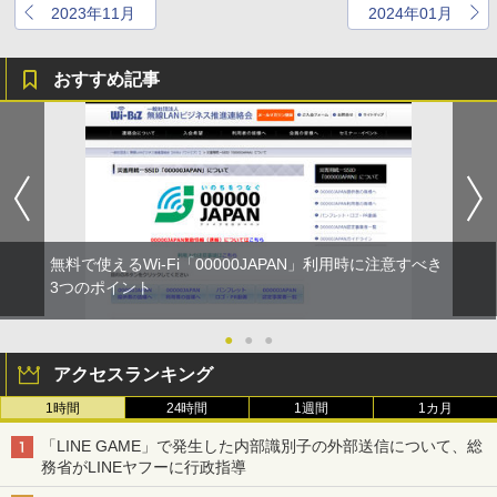
2023年11月
2024年01月
おすすめ記事
無料で使えるWi-Fi「00000JAPAN」利用時に注意すべき
3つのポイント
●
●
●
アクセスランキング
1時間
24時間
1週間
1カ月
「LINE GAME」で発生した内部識別子の外部送信について、総
務省がLINEヤフーに行政指導