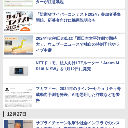
ターが注意喚起
「防衛省サイバーコンテスト2024」参加者募集
開始、応募者向けに採用説明会も
2024年の初日の出は「西日本太平洋側で期待
大」、ウェザーニュースで独自の時刻予想やラ
イブ中継
NTTドコモ、法人向けLTEルーター「Aterm M
R10LN SW」を1月12日に発売
マカフィー、2024年のサイバーセキュリティ脅
威動向予測を発表、AIを悪用した詐欺などを警
告
12月27日
サプライチェーン攻撃や社会インフラでのシス