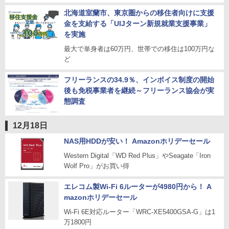
北海道室蘭市、東京圏からの移住者向けに支援
金を支給する「UIJターン新規就業支援事業」
を実施
最大で単身者は60万円、世帯での移住は100万円な
ど
フリーランスの34.9％、インボイス制度の開始
後も免税事業者を継続～フリーランス協会が実
態調査
12月18日
NAS用HDDが安い！ Amazonホリデーセール
Western Digital「WD Red Plus」やSeagate「Iron
Wolf Pro」がお買い得
エレコム製Wi-Fi 6ルーターが4980円から！ A
mazonホリデーセール
Wi-Fi 6E対応ルーター「WRC-XE5400GSA-G」は1
万1800円