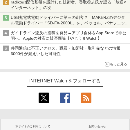
radikoの配信基盤を設計した技術者、香取啓志氏が語る「放送×
インターネット」の次
USB充電式電動ドライバーに第三の刺客？ MAKERZのデジタ
ル電動ドライバー「SD-FA-2000L」を、ベッセル、パナソニッ
クと比較してみた 【テレワークグッズ・ミニレビュー 第165
ガイドライン違反の投稿を発見→アプリ自体をApp Storeで非公
回】
開へ。Appleの対応に賛否両論【やじうまWatch】
共同通信に不正アクセス。職員・加盟社・取引先などの情報
6000件が漏えいした可能性
もっと見る
INTERNET Watch をフォローする
本サイトのご利用について
お問い合わせ